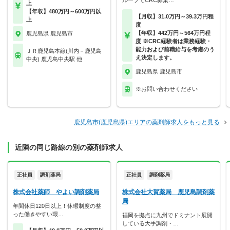
ループでCRC募集…
上
【年収】480万円～600万円以
【月収】31.0万円～39.3万円程
上
度
【年収】442万円～564万円程
鹿児島県 鹿児島市
度 ※CRC経験者は業務経験・
能力および前職給与を考慮のう
ＪＲ鹿児島本線(川内－鹿児島
え決定します。
中央) 鹿児島中央駅 他
鹿児島県 鹿児島市
※お問い合わせください
鹿児島市(鹿児島県)エリアの薬剤師求人をもっと見る
近隣の同じ路線の別の薬剤師求人
正社員
調剤薬局
正社員
調剤薬局
株式会社薬師 やよい調剤薬局
株式会社大賀薬局 鹿児島調剤薬
局
年間休日120日以上！休暇制度の整
った働きやすい環…
福岡を拠点に九州でドミナント展開
している大手調剤・…