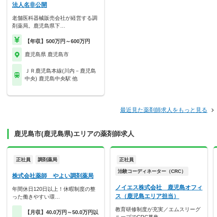
法人名非公開
老舗医科器械販売会社が経営する調
剤薬局。鹿児島県下…
【年収】500万円～600万円
鹿児島県 鹿児島市
ＪＲ鹿児島本線(川内－鹿児島
中央) 鹿児島中央駅 他
最近見た薬剤師求人をもっと見る
鹿児島市(鹿児島県)エリアの薬剤師求人
正社員
調剤薬局
正社員
治験コーディネーター（CRC）
株式会社薬師 やよい調剤薬局
ノイエス株式会社 鹿児島オフィ
年間休日120日以上！休暇制度の整
ス（鹿児島エリア担当）
った働きやすい環…
教育研修制度が充実／エムスリーグ
【月収】40.0万円～50.0万円以