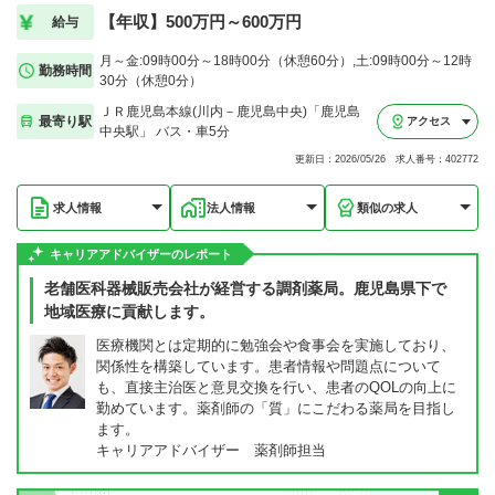
【年収】500万円～600万円
給与
月～金:09時00分～18時00分（休憩60分）,土:09時00分～12時
勤務時間
30分（休憩0分）
ＪＲ鹿児島本線(川内－鹿児島中央)「鹿児島
最寄り駅
アクセス
中央駅」 バス・車5分
更新日：2026/05/26 求人番号：402772
求人情報
法人情報
類似の求人
キャリアアドバイザーのレポート
老舗医科器械販売会社が経営する調剤薬局。鹿児島県下で
地域医療に貢献します。
医療機関とは定期的に勉強会や食事会を実施しており、
関係性を構築しています。患者情報や問題点について
も、直接主治医と意見交換を行い、患者のQOLの向上に
勤めています。薬剤師の「質」にこだわる薬局を目指し
ます。
キャリアアドバイザー 薬剤師担当