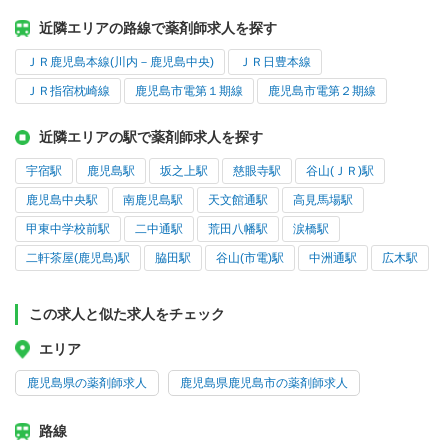
近隣エリアの路線で薬剤師求人を探す
ＪＲ鹿児島本線(川内－鹿児島中央)
ＪＲ日豊本線
ＪＲ指宿枕崎線
鹿児島市電第１期線
鹿児島市電第２期線
近隣エリアの駅で薬剤師求人を探す
宇宿駅
鹿児島駅
坂之上駅
慈眼寺駅
谷山(ＪＲ)駅
鹿児島中央駅
南鹿児島駅
天文館通駅
高見馬場駅
甲東中学校前駅
二中通駅
荒田八幡駅
涙橋駅
二軒茶屋(鹿児島)駅
脇田駅
谷山(市電)駅
中洲通駅
広木駅
この求人と似た求人をチェック
エリア
鹿児島県の薬剤師求人
鹿児島県鹿児島市の薬剤師求人
路線