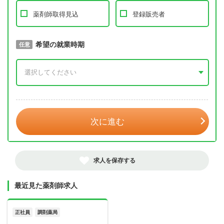
薬剤師取得見込
登録販売者
取得予定年
希望の就業時期
必須
任意
年 3月
次に進む
求人を保存する
最近見た薬剤師求人
正社員
調剤薬局