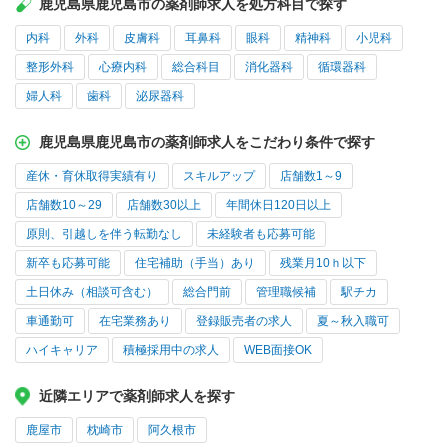
鹿児島県鹿児島市の薬剤師求人を処方科目で探す
内科
外科
皮膚科
耳鼻科
眼科
精神科
小児科
整形外科
心療内科
総合科目
消化器科
循環器科
婦人科
歯科
泌尿器科
鹿児島県鹿児島市の薬剤師求人をこだわり条件で探す
産休・育休取得実績有り
スキルアップ
店舗数1～9
店舗数10～29
店舗数30以上
年間休日120日以上
原則、引越しを伴う転勤なし
未経験者も応募可能
新卒も応募可能
住宅補助（手当）あり
残業月10ｈ以下
土日休み（相談可含む）
総合門前
管理職候補
駅チカ
車通勤可
在宅業務あり
登録販売者の求人
夏～秋入職可
ハイキャリア
積極採用中の求人
WEB面接OK
近隣エリアで薬剤師求人を探す
鹿屋市
枕崎市
阿久根市