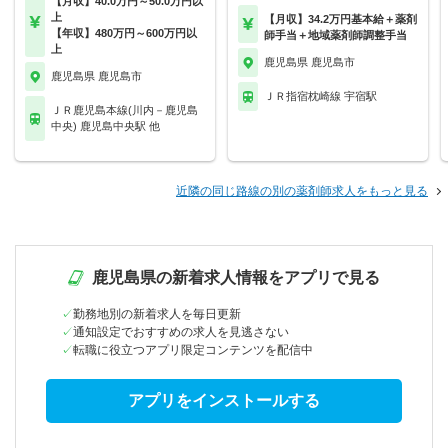
【月収】40.0万円～50.0万円以
上
【月収】34.2万円基本給＋薬剤
【年収】480万円～600万円以
師手当＋地域薬剤師調整手当
上
鹿児島県 鹿児島市
鹿児島県 鹿児島市
ＪＲ指宿枕崎線 宇宿駅
ＪＲ鹿児島本線(川内－鹿児島
中央) 鹿児島中央駅 他
近隣の同じ路線の別の薬剤師求人をもっと見る
鹿児島県の新着求人情報をアプリで見る
勤務地別の新着求人を毎日更新
通知設定でおすすめの求人を見逃さない
転職に役立つアプリ限定コンテンツを配信中
アプリをインストールする