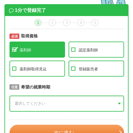
1分で登録完了
1
2
3
4
5
取得資格
必須
必須
薬剤師
認定薬剤師
薬剤師取得見込
登録販売者
取得予定年
希望の就業時期
必須
任意
年 3月
次に進む