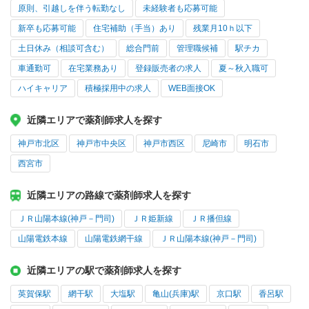
原則、引越しを伴う転勤なし
未経験者も応募可能
新卒も応募可能
住宅補助（手当）あり
残業月10ｈ以下
土日休み（相談可含む）
総合門前
管理職候補
駅チカ
車通勤可
在宅業務あり
登録販売者の求人
夏～秋入職可
ハイキャリア
積極採用中の求人
WEB面接OK
近隣エリアで薬剤師求人を探す
神戸市北区
神戸市中央区
神戸市西区
尼崎市
明石市
西宮市
近隣エリアの路線で薬剤師求人を探す
ＪＲ山陽本線(神戸－門司)
ＪＲ姫新線
ＪＲ播但線
山陽電鉄本線
山陽電鉄網干線
ＪＲ山陽本線(神戸－門司)
近隣エリアの駅で薬剤師求人を探す
英賀保駅
網干駅
大塩駅
亀山(兵庫)駅
京口駅
香呂駅