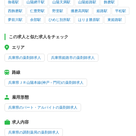
御着駅
山陽網干駅
山陽天満駅
山陽姫路駅
飾磨駅
西飾磨駅
仁豊野駅
野里駅
播磨高岡駅
姫路駅
平松駅
夢前川駅
余部駅
ひめじ別所駅
はりま勝原駅
東姫路駅
この求人と似た求人をチェック
エリア
兵庫県の薬剤師求人
兵庫県姫路市の薬剤師求人
路線
兵庫県ＪＲ山陽本線(神戸－門司)の薬剤師求人
雇用形態
兵庫県のパート・アルバイトの薬剤師求人
求人内容
兵庫県の調剤薬局の薬剤師求人