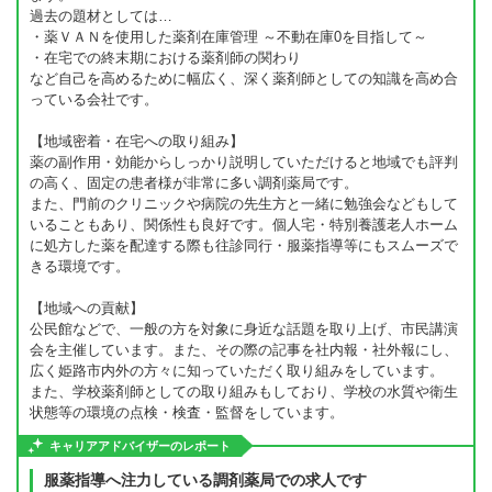
過去の題材としては…
・薬ＶＡＮを使用した薬剤在庫管理 ～不動在庫0を目指して～
・在宅での終末期における薬剤師の関わり
など自己を高めるために幅広く、深く薬剤師としての知識を高め合
っている会社です。
【地域密着・在宅への取り組み】
薬の副作用・効能からしっかり説明していただけると地域でも評判
の高く、固定の患者様が非常に多い調剤薬局です。
また、門前のクリニックや病院の先生方と一緒に勉強会などもして
いることもあり、関係性も良好です。個人宅・特別養護老人ホーム
に処方した薬を配達する際も往診同行・服薬指導等にもスムーズで
きる環境です。
【地域への貢献】
公民館などで、一般の方を対象に身近な話題を取り上げ、市民講演
会を主催しています。また、その際の記事を社内報・社外報にし、
広く姫路市内外の方々に知っていただく取り組みをしています。
また、学校薬剤師としての取り組みもしており、学校の水質や衛生
状態等の環境の点検・検査・監督をしています。
キャリアアドバイザーのレポート
服薬指導へ注力している調剤薬局での求人です