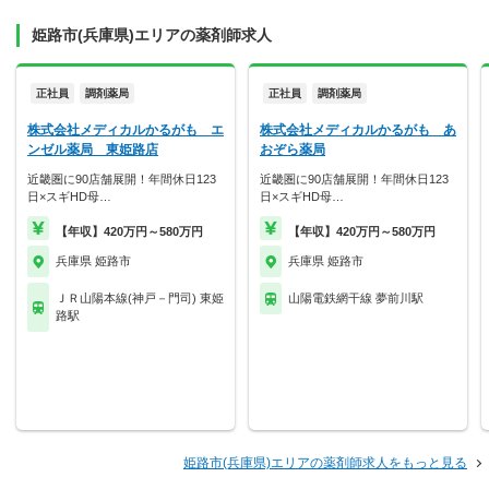
姫路市(兵庫県)エリアの薬剤師求人
正社員
調剤薬局
正社員
調剤薬局
株式会社メディカルかるがも エ
株式会社メディカルかるがも あ
ンゼル薬局 東姫路店
おぞら薬局
近畿圏に90店舗展開！年間休日123
近畿圏に90店舗展開！年間休日123
日×スギHD母…
日×スギHD母…
【年収】420万円～580万円
【年収】420万円～580万円
兵庫県 姫路市
兵庫県 姫路市
ＪＲ山陽本線(神戸－門司) 東姫
山陽電鉄網干線 夢前川駅
路駅
姫路市(兵庫県)エリアの薬剤師求人をもっと見る