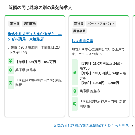
近隣の同じ路線の別の薬剤師求人
正社員
調剤薬局
正社員
パート・アルバイト
調剤薬局
株式会社メディカルかるがも エ
ンゼル薬局 東姫路店
法人名非公開
近畿圏に90店舗展開！年間休日123
加古川を中心に展開している薬局で
日×スギHD母…
す。バランスの良い…
【年収】420万円～580万円
【月収】25.0万円以上 24歳～
モデル
兵庫県 姫路市
【年収】418万円以上 24歳～モ
デル
ＪＲ山陽本線(神戸－門司) 東姫
【時給】1,700円～2,200円
路駅
兵庫県 姫路市
ＪＲ山陽本線(神戸－門司) 加古
川駅 他
近隣の同じ路線の別の薬剤師求人をもっと見る