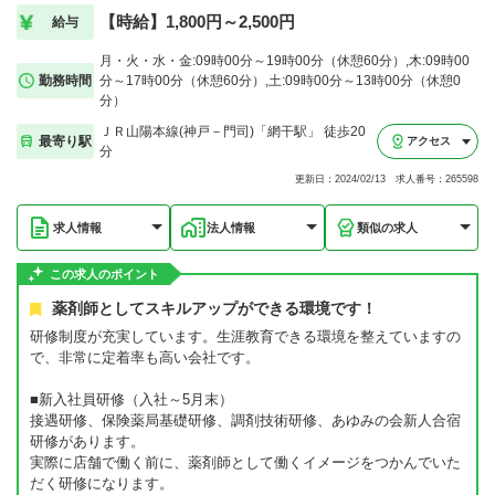
【時給】1,800円～2,500円
給与
月・火・水・金:09時00分～19時00分（休憩60分）,木:09時00
勤務時間
分～17時00分（休憩60分）,土:09時00分～13時00分（休憩0
分）
ＪＲ山陽本線(神戸－門司)「網干駅」 徒歩20
最寄り駅
アクセス
分
更新日：2024/02/13 求人番号：265598
求人情報
法人情報
類似の求人
この求人のポイント
薬剤師としてスキルアップができる環境です！
研修制度が充実しています。生涯教育できる環境を整えていますの
で、非常に定着率も高い会社です。
■新入社員研修（入社～5月末）
接遇研修、保険薬局基礎研修、調剤技術研修、あゆみの会新人合宿
研修があります。
実際に店舗で働く前に、薬剤師として働くイメージをつかんでいた
だく研修になります。