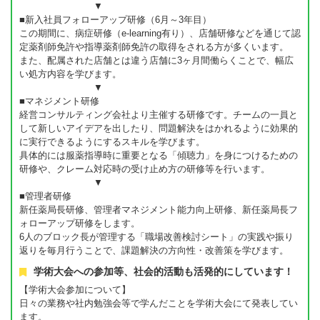
▼
■新入社員フォローアップ研修（6月～3年目）
この期間に、病症研修（e-learning有り）、店舗研修などを通じて認
定薬剤師免許や指導薬剤師免許の取得をされる方が多くいます。
また、配属された店舗とは違う店舗に3ヶ月間働らくことで、幅広
い処方内容を学びます。
▼
■マネジメント研修
経営コンサルティング会社より主催する研修です。チームの一員と
して新しいアイデアを出したり、問題解決をはかれるように効果的
に実行できるようにするスキルを学びます。
具体的には服薬指導時に重要となる「傾聴力」を身につけるための
研修や、クレーム対応時の受け止め方の研修等を行います。
▼
■管理者研修
新任薬局長研修、管理者マネジメント能力向上研修、新任薬局長フ
ォローアップ研修をします。
6人のブロック長が管理する「職場改善検討シート」の実践や振り
返りを毎月行うことで、課題解決の方向性・改善策を学びます。
学術大会への参加等、社会的活動も活発的にしています！
【学術大会参加について】
日々の業務や社内勉強会等で学んだことを学術大会にて発表してい
ます。