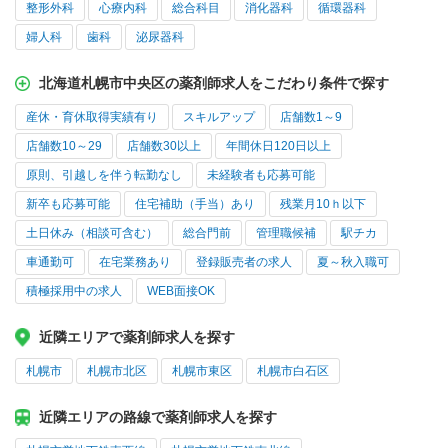
整形外科
心療内科
総合科目
消化器科
循環器科
婦人科
歯科
泌尿器科
北海道札幌市中央区の薬剤師求人をこだわり条件で探す
産休・育休取得実績有り
スキルアップ
店舗数1～9
店舗数10～29
店舗数30以上
年間休日120日以上
原則、引越しを伴う転勤なし
未経験者も応募可能
新卒も応募可能
住宅補助（手当）あり
残業月10ｈ以下
土日休み（相談可含む）
総合門前
管理職候補
駅チカ
車通勤可
在宅業務あり
登録販売者の求人
夏～秋入職可
積極採用中の求人
WEB面接OK
近隣エリアで薬剤師求人を探す
札幌市
札幌市北区
札幌市東区
札幌市白石区
近隣エリアの路線で薬剤師求人を探す