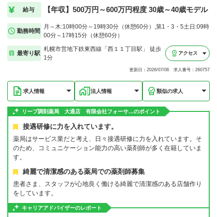
【年収】500万円～600万円程度 30歳～40歳モデル
給与
月～木:10時00分～19時30分（休憩60分）,第1・3・5土日:09時
勤務時間
00分～17時15分（休憩60分）
札幌市営地下鉄東西線「西１１丁目駅」 徒歩
最寄り駅
アクセス
1分
更新日：2026/07/06 求人番号：260757
求人情報
法人情報
類似の求人
リープ調剤薬局 大通店 有限会社フォーサ…のポイント
接遇研修に力を入れています。
薬局はサービス業だと考え、日々接遇研修に力を入れています。そ
のため、コミュニケーション能力の高い薬剤師が多く在籍していま
す。
綺麗で清潔感のある薬局での薬剤師募集
患者さま、スタッフが心地良く働ける綺麗で清潔感のある店舗作り
をしています。
キャリアアドバイザーのレポート