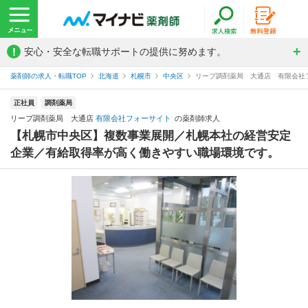
!
安心・安全な転職サポートの提供に努めます。
薬剤師の求人・転職TOP
北海道
札幌市
中央区
リープ調剤薬局 大通店 有限会社
正社員
調剤薬局
リープ調剤薬局 大通店
有限会社フォーサイト
の薬剤師求人
【札幌市中央区】複数事業展開／札幌本社の経営安定
企業／有給取得率が高く働きやすい職場環境です。