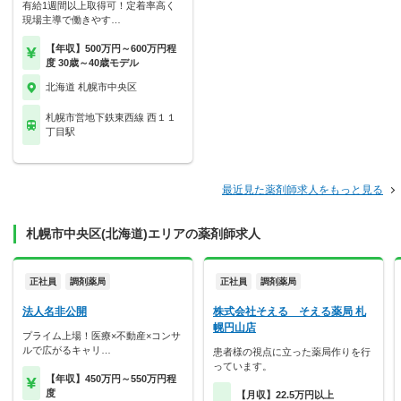
有給1週間以上取得可！定着率高く
現場主導で働きやす…
【年収】500万円～600万円程
度 30歳～40歳モデル
北海道 札幌市中央区
札幌市営地下鉄東西線 西１１
丁目駅
最近見た薬剤師求人をもっと見る
札幌市中央区(北海道)エリアの薬剤師求人
正社員
調剤薬局
正社員
調剤薬局
法人名非公開
株式会社そえる そえる薬局 札
幌円山店
プライム上場！医療×不動産×コンサ
ルで広がるキャリ…
患者様の視点に立った薬局作りを行
っています。
【年収】450万円～550万円程
度
【月収】22.5万円以上