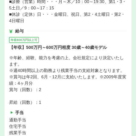
■診療（営業）時間・・・月～木／10：00～19:30、第1・3・
5土日／9：00～17：15
■休診（定休）日・・・金曜日、祝日、第2・4土曜日・第2・
4日曜日
給与
年収600万円以上可
【年収】500万円～600万円程度 30歳～40歳モデル
※年齢、経験、能力を考慮の上、会社規定により決定いたし
ます。
※週40時間以上の勤務より残業手当の支給対象となります。
※賞与は年2回、6月・12月に支給いたします。※2009年度実
績：4ヶ月分
賞与（回数）：2
昇給（回数）：1
手当
通勤手当
住宅手当
残業手当