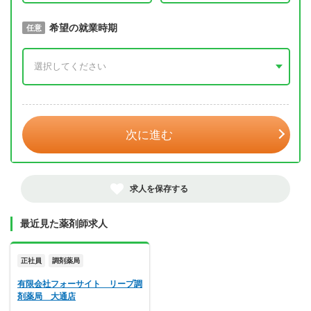
取得予定年
希望の就業時期
必須
任意
年 3月
次に進む
求人を保存する
最近見た薬剤師求人
正社員
調剤薬局
有限会社フォーサイト リープ調
剤薬局 大通店