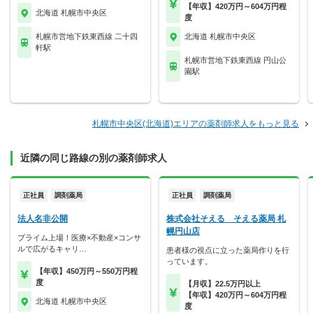
【年収】420万円～604万円程
北海道 札幌市中央区
度
札幌市営地下鉄東西線 二十四
北海道 札幌市中央区
軒駅
札幌市営地下鉄東西線 円山公
園駅
札幌市中央区(北海道)エリアの薬剤師求人をもっと見る
近隣の同じ路線の別の薬剤師求人
正社員
調剤薬局
正社員
調剤薬局
法人名非公開
株式会社そえる そえる薬局 札
幌円山店
プライム上場！医療×不動産×コンサ
ルで広がるキャリ…
患者様の視点に立った薬局作りを行
っています。
【年収】450万円～550万円程
度
【月収】22.5万円以上
【年収】420万円～604万円程
北海道 札幌市中央区
度