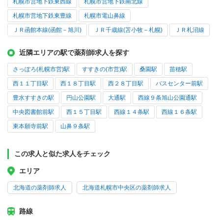
札幌市営地下鉄東西線
札幌市営地下鉄南北線
札幌市営地下鉄東豊線
札幌市電山鼻線
ＪＲ函館本線(函館－旭川)
ＪＲ千歳線(苫小牧－札幌)
ＪＲ札沼線
近隣エリアの駅で薬剤師求人を探す
さっぽろ(札幌市営)駅
すすきの(市営)駅
桑園駅
苗穂駅
西１１丁目駅
西１８丁目駅
西２８丁目駅
バスセンター前駅
豊水すすきの駅
円山公園駅
大通駅
西線９条旭山公園通駅
中央図書館前駅
西１５丁目駅
西線１４条駅
西線１６条駅
東本願寺前駅
山鼻９条駅
この求人と似た求人をチェック
エリア
北海道の薬剤師求人
北海道札幌市中央区の薬剤師求人
路線