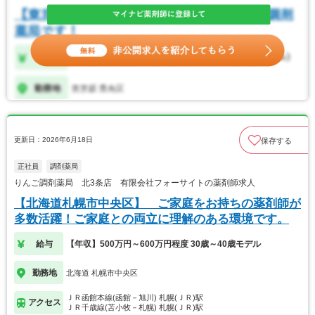
更新日：2026年6月18日
保存する
正社員
調剤薬局
りんご調剤薬局 北3条店 有限会社フォーサイトの薬剤師求人
【北海道札幌市中央区】 ご家庭をお持ちの薬剤師が
多数活躍！ご家庭との両立に理解のある環境です。
給与
【年収】500万円～600万円程度 30歳～40歳モデル
勤務地
北海道 札幌市中央区
ＪＲ函館本線(函館－旭川) 札幌(ＪＲ)駅
アクセス
ＪＲ千歳線(苫小牧－札幌) 札幌(ＪＲ)駅