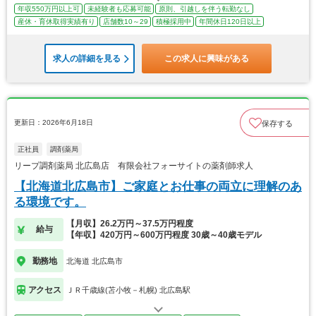
年収550万円以上可
未経験者も応募可能
原則、引越しを伴う転勤なし
産休・育休取得実績有り
店舗数10～29
積極採用中
年間休日120日以上
求人の詳細を見る
この求人に興味がある
更新日：2026年6月18日
保存する
正社員
調剤薬局
リープ調剤薬局 北広島店 有限会社フォーサイトの薬剤師求人
【北海道北広島市】ご家庭とお仕事の両立に理解のあ
る環境です。
【月収】26.2万円～37.5万円程度
給与
【年収】420万円～600万円程度 30歳～40歳モデル
勤務地
北海道 北広島市
アクセス
ＪＲ千歳線(苫小牧－札幌) 北広島駅