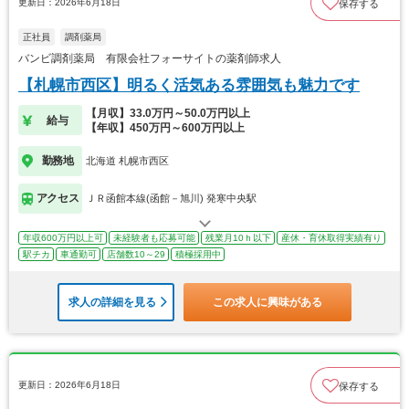
更新日：2026年6月18日
保存する
正社員
調剤薬局
バンビ調剤薬局 有限会社フォーサイトの薬剤師求人
【札幌市西区】明るく活気ある雰囲気も魅力です
【月収】33.0万円～50.0万円以上
給与
【年収】450万円～600万円以上
勤務地
北海道 札幌市西区
アクセス
ＪＲ函館本線(函館－旭川) 発寒中央駅
年収600万円以上可
未経験者も応募可能
残業月10ｈ以下
産休・育休取得実績有り
駅チカ
車通勤可
店舗数10～29
積極採用中
求人の詳細を見る
この求人に興味がある
更新日：2026年6月18日
保存する