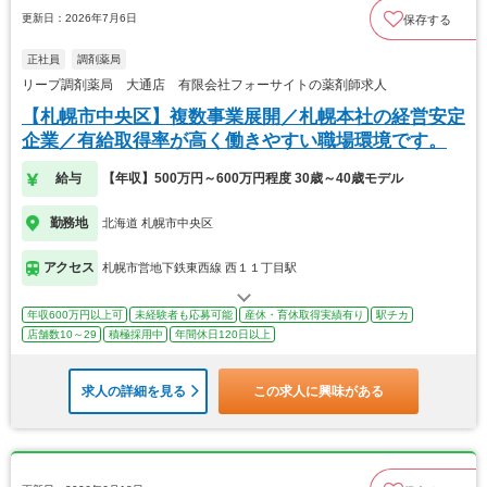
更新日：2026年7月6日
保存する
正社員
調剤薬局
リープ調剤薬局 大通店 有限会社フォーサイトの薬剤師求人
【札幌市中央区】複数事業展開／札幌本社の経営安定
企業／有給取得率が高く働きやすい職場環境です。
給与
【年収】500万円～600万円程度 30歳～40歳モデル
勤務地
北海道 札幌市中央区
アクセス
札幌市営地下鉄東西線 西１１丁目駅
年収600万円以上可
未経験者も応募可能
産休・育休取得実績有り
駅チカ
店舗数10～29
積極採用中
年間休日120日以上
求人の詳細を見る
この求人に興味がある