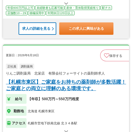
年収600万円以上可
未経験者も応募可能
産休・育休取得実績有り
駅チカ
店舗数10～29
積極採用中
年間休日120日以上
求人の詳細を見る
この求人に興味がある
更新日：2026年6月18日
保存する
正社員
調剤薬局
りんご調剤薬局 北栄店 有限会社フォーサイトの薬剤師求人
【札幌市東区】ご家庭をお持ちの薬剤師が多数活躍！
ご家庭との両立に理解のある環境です。
給与
【年収】500万円～550万円程度
勤務地
北海道 札幌市東区
アクセス
札幌市営地下鉄南北線 北３４条駅