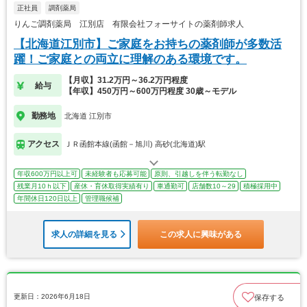
正社員
調剤薬局
りんご調剤薬局 江別店 有限会社フォーサイトの薬剤師求人
【北海道江別市】ご家庭をお持ちの薬剤師が多数活
躍！ご家庭との両立に理解のある環境です。
【月収】31.2万円～36.2万円程度
給与
【年収】450万円～600万円程度 30歳～モデル
勤務地
北海道 江別市
アクセス
ＪＲ函館本線(函館－旭川) 高砂(北海道)駅
年収600万円以上可
未経験者も応募可能
原則、引越しを伴う転勤なし
残業月10ｈ以下
産休・育休取得実績有り
車通勤可
店舗数10～29
積極採用中
年間休日120日以上
管理職候補
求人の詳細を見る
この求人に興味がある
更新日：2026年6月18日
保存する