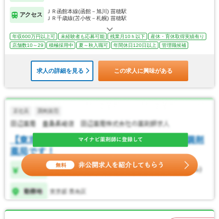
ＪＲ函館本線(函館－旭川) 苗穂駅
アクセス
ＪＲ千歳線(苫小牧－札幌) 苗穂駅
年収600万円以上可
未経験者も応募可能
残業月10ｈ以下
産休・育休取得実績有り
店舗数10～29
積極採用中
夏～秋入職可
年間休日120日以上
管理職候補
求人の詳細を見る
この求人に興味がある