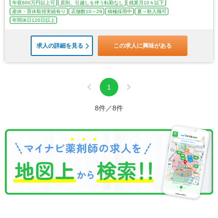
年収600万円以上可
原則、引越しを伴う転勤なし
残業月10ｈ以下
産休・育休取得実績有り
店舗数10～29
積極採用中
夏～秋入職可
年間休日120日以上
求人の詳細を見る
この求人に興味がある
1
8件／8件