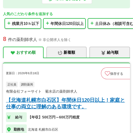
人気のこだわり条件を追加する
残業月10ｈ以下
年間休日120日以上
土日休み（相談可含
8
件の薬剤師求人
※ 非公開求人を除く
おすすめ順
新着順
給与順
更新日：2026年6月18日
保存する
正社員
調剤薬局
有限会社フォーサイト 菊水店の薬剤師求人
【北海道札幌市白石区】年間休日120日以上！家庭と
仕事の両立に理解のある環境です。
給与
【年収】500万円～600万円程度
勤務地
北海道 札幌市白石区