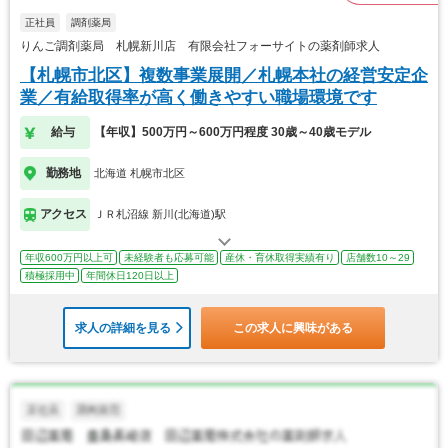
正社員
調剤薬局
りんご調剤薬局 札幌新川店 有限会社フォーサイトの薬剤師求人
【札幌市北区】複数事業展開／札幌本社の経営安定企
業／有給取得率が高く働きやすい職場環境です
給与
【年収】500万円～600万円程度 30歳～40歳モデル
勤務地
北海道 札幌市北区
アクセス
ＪＲ札沼線 新川(北海道)駅
年収600万円以上可
未経験者も応募可能
産休・育休取得実績有り
店舗数10～29
積極採用中
年間休日120日以上
求人の詳細を見る
この求人に興味がある