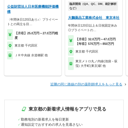
臨床開発（QA、QC、DM、統計解析
公益財団法人日本医療機能評価機
など）
構
大鵬薬品工業株式会社 東京本社
〈年間休日120日あり♪〉プライベー
トとの両立を目…
年間休日120日以上＆日祝固定休み
◎プライベートの…
【月収】25.0万円～27.0万円程
度
【月収】32.0万円～47.0万円
【年収】570万円～850万円
東京都 千代田区
東京都 千代田区
ＪＲ中央線 水道橋駅 他
東京メトロ丸ノ内線(池袋－荻
窪) 大手町(東京)駅 他
近隣の同じ路線の別の薬剤師求人をもっと見る
東京都の新着求人情報をアプリで見る
勤務地別の新着求人を毎日更新
通知設定でおすすめの求人を見逃さない