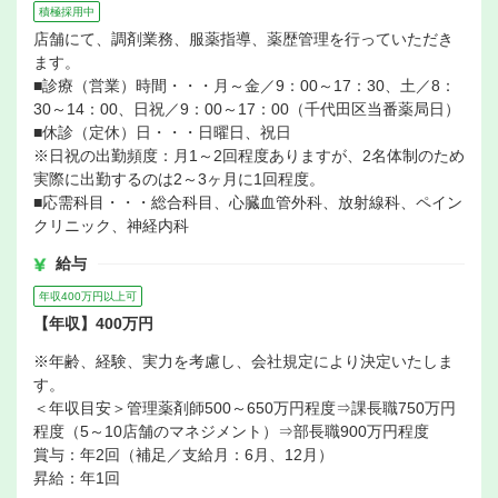
積極採用中
店舗にて、調剤業務、服薬指導、薬歴管理を行っていただき
ます。
■診療（営業）時間・・・月～金／9：00～17：30、土／8：
30～14：00、日祝／9：00～17：00（千代田区当番薬局日）
■休診（定休）日・・・日曜日、祝日
※日祝の出勤頻度：月1～2回程度ありますが、2名体制のため
実際に出勤するのは2～3ヶ月に1回程度。
■応需科目・・・総合科目、心臓血管外科、放射線科、ペイン
クリニック、神経内科
給与
年収400万円以上可
【年収】400万円
※年齢、経験、実力を考慮し、会社規定により決定いたしま
す。
＜年収目安＞管理薬剤師500～650万円程度⇒課長職750万円
程度（5～10店舗のマネジメント）⇒部長職900万円程度
賞与：年2回（補足／支給月：6月、12月）
昇給：年1回