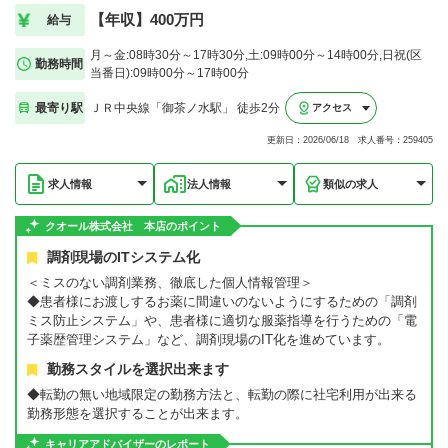
【年収】400万円
給与
月～金:08時30分～17時30分,土:09時00分～14時00分,日祝(区
勤務時間
当番日):09時00分～17時00分
最寄り駅
ＪＲ中央線「御茶ノ水駅」 徒歩2分
アクセス
更新日：2026/06/18 求人番号：259405
求人情報
法人情報
類似の求人
クオール株式会社 本店のポイント
調剤現場のITシステム化
＜ミスのない調剤業務、徹底した個人情報管理＞
◆患者様にお渡しするお薬に間違いのないようにするための「調剤
ミス防止システム」や、患者様に適切な服薬指導を行うための「電
子薬歴管理システム」など、調剤現場のIT化を進めています。
勤務スタイルを選択出来ます
◆転勤の無い地域限定の勤務方法と、転勤の際に社宅利用が出来る
勤務形態を選択することが出来ます。
キャリアアドバイザーのレポート