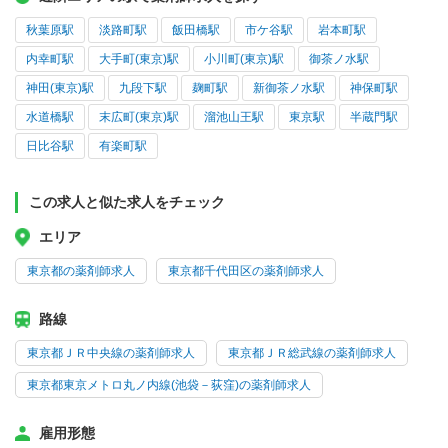
秋葉原駅
淡路町駅
飯田橋駅
市ケ谷駅
岩本町駅
内幸町駅
大手町(東京)駅
小川町(東京)駅
御茶ノ水駅
神田(東京)駅
九段下駅
麹町駅
新御茶ノ水駅
神保町駅
水道橋駅
末広町(東京)駅
溜池山王駅
東京駅
半蔵門駅
日比谷駅
有楽町駅
この求人と似た求人をチェック
エリア
東京都の薬剤師求人
東京都千代田区の薬剤師求人
路線
東京都ＪＲ中央線の薬剤師求人
東京都ＪＲ総武線の薬剤師求人
東京都東京メトロ丸ノ内線(池袋－荻窪)の薬剤師求人
雇用形態