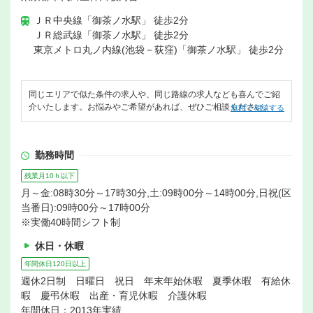
ＪＲ中央線「御茶ノ水駅」 徒歩2分
ＪＲ総武線「御茶ノ水駅」 徒歩2分
東京メトロ丸ノ内線(池袋－荻窪)「御茶ノ水駅」 徒歩2分
同じエリアで似た条件の求人や、同じ路線の求人なども喜んでご紹
介いたします。お悩みやご希望があれば、ぜひご相談ください。
無料で相談する
勤務時間
残業月10ｈ以下
月～金:08時30分～17時30分,土:09時00分～14時00分,日祝(区
当番日):09時00分～17時00分
※実働40時間シフト制
休日・休暇
年間休日120日以上
週休2日制 日曜日 祝日 年末年始休暇 夏季休暇 有給休
暇 慶弔休暇 出産・育児休暇 介護休暇
年間休日：2013年実績