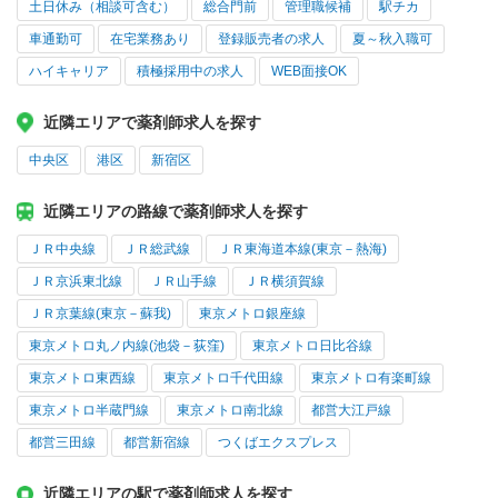
土日休み（相談可含む）
総合門前
管理職候補
駅チカ
車通勤可
在宅業務あり
登録販売者の求人
夏～秋入職可
ハイキャリア
積極採用中の求人
WEB面接OK
近隣エリアで薬剤師求人を探す
中央区
港区
新宿区
近隣エリアの路線で薬剤師求人を探す
ＪＲ中央線
ＪＲ総武線
ＪＲ東海道本線(東京－熱海)
ＪＲ京浜東北線
ＪＲ山手線
ＪＲ横須賀線
ＪＲ京葉線(東京－蘇我)
東京メトロ銀座線
東京メトロ丸ノ内線(池袋－荻窪)
東京メトロ日比谷線
東京メトロ東西線
東京メトロ千代田線
東京メトロ有楽町線
東京メトロ半蔵門線
東京メトロ南北線
都営大江戸線
都営三田線
都営新宿線
つくばエクスプレス
近隣エリアの駅で薬剤師求人を探す