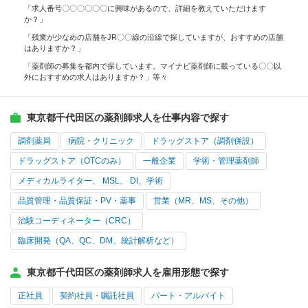
「求人番号〇〇〇〇〇〇に興味があるので、詳細を教えていただけます
か？」
「残業が少なめの店舗をJR〇〇線の沿線で探していますが、おすすめの店舗
はありますか？」
「薬剤師の募集を都内で探しています。マイナビ薬剤師に載っている〇〇以
外におすすめの求人はありますか？」等々
東京都千代田区の薬剤師求人を仕事内容で探す
調剤薬局
病院・クリニック
ドラッグストア（調剤併設）
ドラッグストア（OTCのみ）
一般企業
学術・管理薬剤師
メディカルライター、 MSL、 DI、学術
品質管理・品質保証・PV・薬事
営業（MR、MS、その他）
治験コーディネーター（CRC）
臨床開発（QA、QC、DM、統計解析など）
東京都千代田区の薬剤師求人を雇用形態で探す
正社員
契約社員・嘱託社員
パート・アルバイト