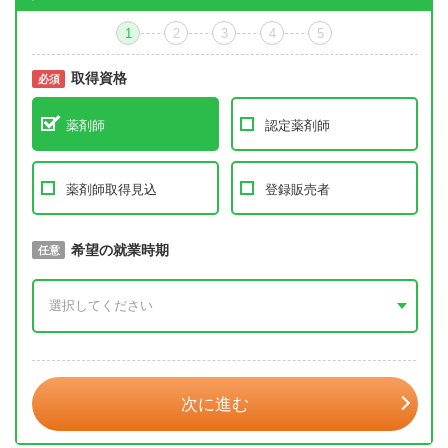
1
2
3
4
5
取得資格
必須
必須
薬剤師
認定薬剤師
薬剤師取得見込
登録販売者
取得予定年
希望の就業時期
必須
任意
年 3月
次に進む