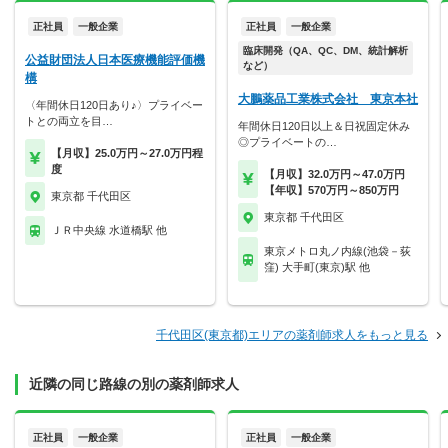
正社員
一般企業
正社員
一般企業
臨床開発（QA、QC、DM、統計解析
公益財団法人日本医療機能評価機
など）
構
大鵬薬品工業株式会社 東京本社
〈年間休日120日あり♪〉プライベー
トとの両立を目…
年間休日120日以上＆日祝固定休み
◎プライベートの…
【月収】25.0万円～27.0万円程
度
【月収】32.0万円～47.0万円
【年収】570万円～850万円
東京都 千代田区
東京都 千代田区
ＪＲ中央線 水道橋駅 他
東京メトロ丸ノ内線(池袋－荻
窪) 大手町(東京)駅 他
千代田区(東京都)エリアの薬剤師求人をもっと見る
近隣の同じ路線の別の薬剤師求人
正社員
一般企業
正社員
一般企業