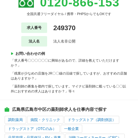
0120-866-153
全国共通フリーダイヤル / 携帯・PHPSからでもOKです
249370
求人番号
法人名
法人名非公開
お問い合わせの例
「求人番号〇〇〇〇〇〇に興味があるので、詳細を教えていただけます
か？」
「残業が少なめの店舗をJR〇〇線の沿線で探していますが、おすすめの店舗
はありますか？」
「薬剤師の募集を都内で探しています。マイナビ薬剤師に載っている〇〇以
外におすすめの求人はありますか？」等々
広島県広島市中区の薬剤師求人を仕事内容で探す
調剤薬局
病院・クリニック
ドラッグストア（調剤併設）
ドラッグストア（OTCのみ）
一般企業
品質管理・品質保証・PV・薬事
治験コーディネーター（CRC）