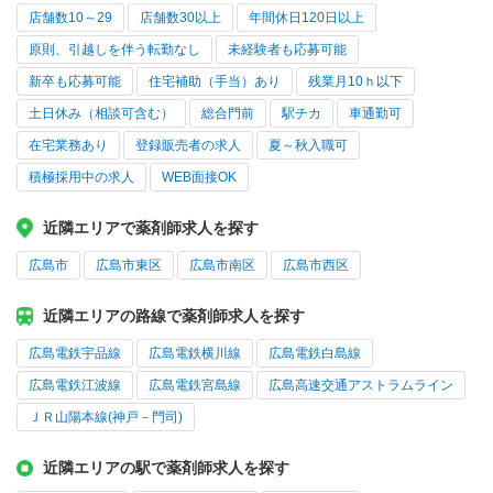
店舗数10～29
店舗数30以上
年間休日120日以上
原則、引越しを伴う転勤なし
未経験者も応募可能
新卒も応募可能
住宅補助（手当）あり
残業月10ｈ以下
土日休み（相談可含む）
総合門前
駅チカ
車通勤可
在宅業務あり
登録販売者の求人
夏～秋入職可
積極採用中の求人
WEB面接OK
近隣エリアで薬剤師求人を探す
広島市
広島市東区
広島市南区
広島市西区
近隣エリアの路線で薬剤師求人を探す
広島電鉄宇品線
広島電鉄横川線
広島電鉄白島線
広島電鉄江波線
広島電鉄宮島線
広島高速交通アストラムライン
ＪＲ山陽本線(神戸－門司)
近隣エリアの駅で薬剤師求人を探す