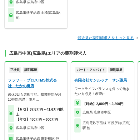
広島県 広島市中区
広島電鉄宇品線 土橋(広島)駅
他
最近見た薬剤師求人をもっと見る
広島市中区(広島県)エリアの薬剤師求人
正社員
調剤薬局
パート・アルバイト
調剤薬局
フラワー・ブロスTMS株式会
有限会社サンルック サン薬局
社 たかの橋店
ワークライフバランスを保って働き
たい方必見！希望に…
週休3日も選択可能。残業時間が月
10時間未満！働き…
【時給】2,000円～2,200円
【月収】37.5万円～41.6万円以
広島県 広島市中区
上
【年収】480万円～600万円
広島電鉄宇品線 市役所前(広島)
広島県 広島市中区
駅 他
広島電鉄宇品線 鷹野橋駅 他