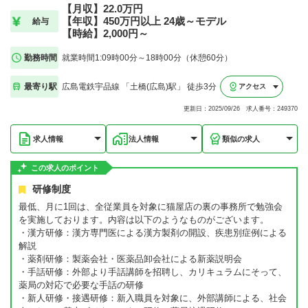
【月収】22.0万円
【年収】450万円以上 24歳～モデル
給与
【時給】2,000円～
勤務時間
就業時間1:09時00分～18時00分（休憩60分）
最寄り駅
広島電鉄宇品線 「土橋(広島)駅」 徒歩3分
アクセス
更新日：2025/09/26 求人番号：249370
求人情報
法人情報
類似の求人
この求人のポイント
研修制度
最低、月に1回は、全従業員を対象に猫屋店の裏の事務所で勉強会
を実施しております。内容は以下のようなものがございます。
・漢方研修：漢方専門医による漢方製剤の開設、疾患別症例による
解説
・薬剤研修：製薬会社・医薬品卸会社による新薬説明会
・手話研修：外部より手話講師を招聘し、カリキュラムにそって、
薬局の対応で必要な手話の研修
・新人研修・接遇研修：新入職員を対象に、外部講師による、社会