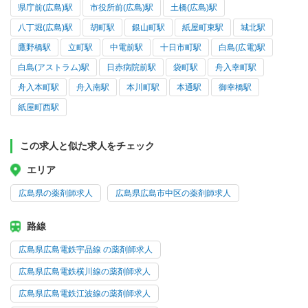
県庁前(広島)駅
市役所前(広島)駅
土橋(広島)駅
八丁堀(広島)駅
胡町駅
銀山町駅
紙屋町東駅
城北駅
鷹野橋駅
立町駅
中電前駅
十日市町駅
白島(広電)駅
白島(アストラム)駅
日赤病院前駅
袋町駅
舟入幸町駅
舟入本町駅
舟入南駅
本川町駅
本通駅
御幸橋駅
紙屋町西駅
この求人と似た求人をチェック
エリア
広島県の薬剤師求人
広島県広島市中区の薬剤師求人
路線
広島県広島電鉄宇品線 の薬剤師求人
広島県広島電鉄横川線の薬剤師求人
広島県広島電鉄江波線の薬剤師求人