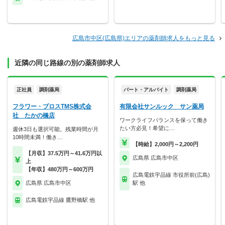
広島市中区(広島県)エリアの薬剤師求人をもっと見る
近隣の同じ路線の別の薬剤師求人
正社員
調剤薬局
パート・アルバイト
調剤薬局
フラワー・ブロスTMS株式会
有限会社サンルック サン薬局
社 たかの橋店
ワークライフバランスを保って働き
たい方必見！希望に…
週休3日も選択可能。残業時間が月
10時間未満！働き…
【時給】2,000円～2,200円
【月収】37.5万円～41.6万円以
広島県 広島市中区
上
【年収】480万円～600万円
広島電鉄宇品線 市役所前(広島)
広島県 広島市中区
駅 他
広島電鉄宇品線 鷹野橋駅 他