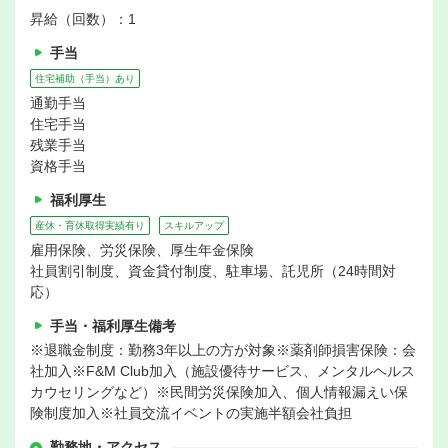
昇給（回数）：1
手当
住宅補助（手当）あり
通勤手当
住宅手当
残業手当
資格手当
福利厚生
産休・育休取得実績有り
スキルアップ
雇用保険、労災保険、厚生年金保険
社員割引制度、資金貸付制度、駐車場、託児所（24時間対
応）
手当・福利厚生備考
※退職金制度：勤務3年以上の方が対象※薬剤師損害保険：会
社加入※F&M Club加入（施設優待サービス、メンタルヘルス
カウセリングなど）※民間労災保険加入、個人情報漏えい保
険制度加入※社員交流イベントの実施半額会社負担
勤務地・アクセス