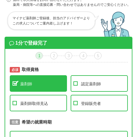
薬局・病院等への直接応募・問い合わせではありませんのでご安心ください。
マイナビ薬剤師ご登録後、担当のアドバイザーより
この求人についてご案内差し上げます！
1分で登録完了
1
2
3
4
5
取得資格
必須
必須
薬剤師
認定薬剤師
薬剤師取得見込
登録販売者
取得予定年
希望の就業時期
必須
任意