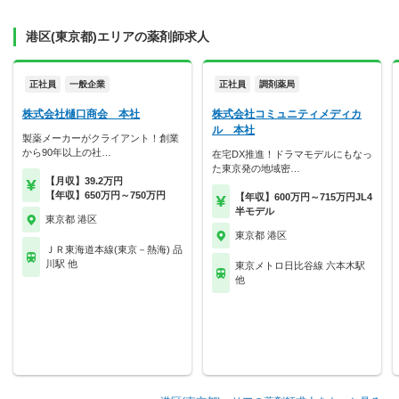
港区(東京都)エリアの薬剤師求人
正社員
一般企業
正社員
調剤薬局
株式会社樋口商会 本社
株式会社コミュニティメディカ
ル 本社
製薬メーカーがクライアント！創業
から90年以上の社…
在宅DX推進！ドラマモデルにもなっ
た東京発の地域密…
【月収】39.2万円
【年収】650万円～750万円
【年収】600万円～715万円JL4
半モデル
東京都 港区
東京都 港区
ＪＲ東海道本線(東京－熱海) 品
川駅 他
東京メトロ日比谷線 六本木駅
他