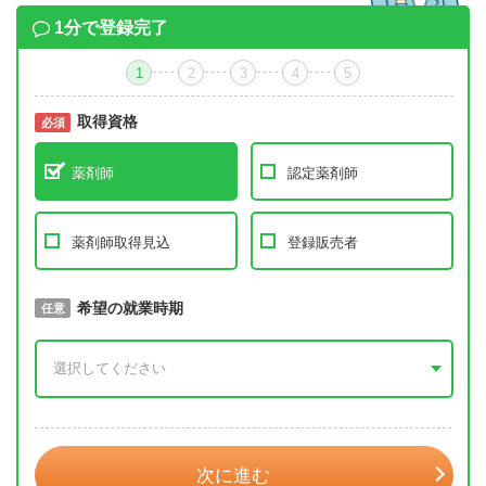
1分で登録完了
1
2
3
4
5
取得資格
必須
必須
薬剤師
認定薬剤師
薬剤師取得見込
登録販売者
取得予定年
希望の就業時期
必須
任意
年 3月
次に進む