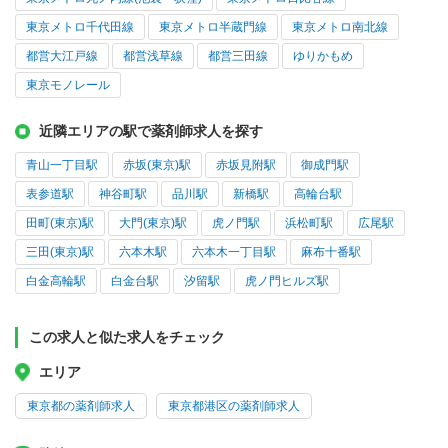
東京メトロ千代田線
東京メトロ半蔵門線
東京メトロ南北線
都営大江戸線
都営浅草線
都営三田線
ゆりかもめ
東京モノレール
近隣エリアの駅で薬剤師求人を探す
青山一丁目駅
赤坂(東京)駅
赤坂見附駅
御成門駅
表参道駅
神谷町駅
品川駅
新橋駅
高輪台駅
田町(東京)駅
大門(東京)駅
虎ノ門駅
浜松町駅
広尾駅
三田(東京)駅
六本木駅
六本木一丁目駅
麻布十番駅
白金高輪駅
白金台駅
汐留駅
虎ノ門ヒルズ駅
この求人と似た求人をチェック
エリア
東京都の薬剤師求人
東京都港区の薬剤師求人