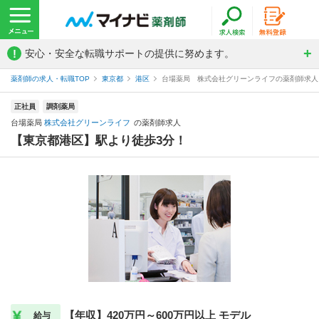
!
安心・安全な転職サポートの提供に努めます。
薬剤師の求人・転職TOP
東京都
港区
台場薬局 株式会社グリーンライフの薬剤師求人
正社員
調剤薬局
台場薬局
株式会社グリーンライフ
の薬剤師求人
【東京都港区】駅より徒歩3分！
【年収】420万円～600万円以上 モデル
給与