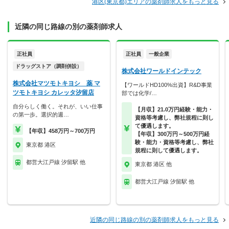
港区(東京都)エリアの薬剤師求人をもっと見る
近隣の同じ路線の別の薬剤師求人
正社員
正社員
一般企業
ドラッグストア（調剤併設）
株式会社ワールドインテック
株式会社マツモトキヨシ 薬 マ
【ワールドHD100%出資】R&D事業
ツモトキヨシ カレッタ汐留店
部では化学/…
自分らしく働く。それが、いい仕事
【月収】21.0万円経験・能力・
の第一歩。選択的週…
資格等考慮し、弊社規程に則し
て優遇します。
【年収】458万円～700万円
【年収】300万円～500万円経
験・能力・資格等考慮し、弊社
東京都 港区
規程に則して優遇します。
都営大江戸線 汐留駅 他
東京都 港区 他
都営大江戸線 汐留駅 他
近隣の同じ路線の別の薬剤師求人をもっと見る