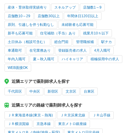
産休・育休取得実績有り
スキルアップ
店舗数1～9
店舗数10～29
店舗数30以上
年間休日120日以上
原則、引越しを伴う転勤なし
未経験者も応募可能
新卒も応募可能
住宅補助（手当）あり
残業月10ｈ以下
土日休み（相談可含む）
総合門前
管理職候補
駅チカ
車通勤可
在宅業務あり
登録販売者の求人
4月入職可
年内入職可
夏～秋入職可
ハイキャリア
積極採用中の求人
WEB面接OK
近隣エリアで薬剤師求人を探す
千代田区
中央区
新宿区
文京区
台東区
近隣エリアの路線で薬剤師求人を探す
ＪＲ東海道本線(東京－熱海)
ＪＲ京浜東北線
ＪＲ山手線
ＪＲ横須賀線
京急本線
東京メトロ銀座線
東京メトロ丸ノ内線(池袋－荻窪)
東京メトロ日比谷線