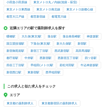
小田急小田原線
東京メトロ丸ノ内線(池袋－荻窪)
東京メトロ東西線
東京メトロ南北線
東京メトロ副都心線
都営大江戸線
都営新宿線
都電荒川線
近隣エリアの駅で薬剤師求人を探す
曙橋駅
大久保(東京)駅
落合駅
落合南長崎駅
神楽坂駅
国立競技場駅
下落合(東京)駅
新大久保駅
新宿駅
新宿御苑前駅
新宿三丁目駅
西武新宿駅
高田馬場駅
都庁前駅
中井駅
西新宿駅
西新宿五丁目駅
四ツ谷駅
四谷三丁目駅
早稲田(メトロ)駅
若松河田駅
牛込神楽坂駅
新宿西口駅
東新宿駅
西早稲田駅
この求人と似た求人をチェック
エリア
東京都の薬剤師求人
東京都新宿区の薬剤師求人