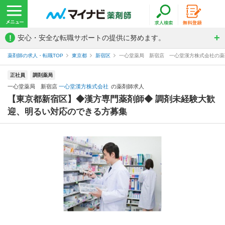
!
安心・安全な転職サポートの提供に努めます。
薬剤師の求人・転職TOP
東京都
新宿区
一心堂薬局 新宿店 一心堂漢方株式会社の薬
正社員
調剤薬局
一心堂薬局 新宿店
一心堂漢方株式会社
の薬剤師求人
【東京都新宿区】◆漢方専門薬剤師◆ 調剤未経験大歓
迎、明るい対応のできる方募集