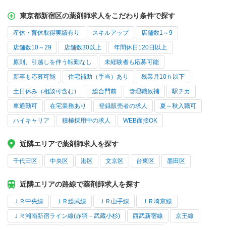
東京都新宿区の薬剤師求人をこだわり条件で探す
産休・育休取得実績有り
スキルアップ
店舗数1～9
店舗数10～29
店舗数30以上
年間休日120日以上
原則、引越しを伴う転勤なし
未経験者も応募可能
新卒も応募可能
住宅補助（手当）あり
残業月10ｈ以下
土日休み（相談可含む）
総合門前
管理職候補
駅チカ
車通勤可
在宅業務あり
登録販売者の求人
夏～秋入職可
ハイキャリア
積極採用中の求人
WEB面接OK
近隣エリアで薬剤師求人を探す
千代田区
中央区
港区
文京区
台東区
墨田区
近隣エリアの路線で薬剤師求人を探す
ＪＲ中央線
ＪＲ総武線
ＪＲ山手線
ＪＲ埼京線
ＪＲ湘南新宿ライン線(赤羽－武蔵小杉)
西武新宿線
京王線