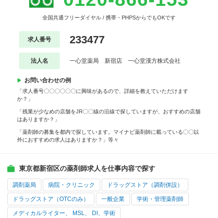
全国共通フリーダイヤル / 携帯・PHPSからでもOKです
233477
求人番号
法人名
一心堂薬局 新宿店 一心堂漢方株式会社
お問い合わせの例
「求人番号〇〇〇〇〇〇に興味があるので、詳細を教えていただけます
か？」
「残業が少なめの店舗をJR〇〇線の沿線で探していますが、おすすめの店舗
はありますか？」
「薬剤師の募集を都内で探しています。マイナビ薬剤師に載っている〇〇以
外におすすめの求人はありますか？」等々
東京都新宿区の薬剤師求人を仕事内容で探す
調剤薬局
病院・クリニック
ドラッグストア（調剤併設）
ドラッグストア（OTCのみ）
一般企業
学術・管理薬剤師
メディカルライター、 MSL、 DI、学術