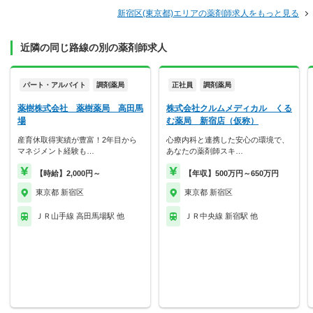
新宿区(東京都)エリアの薬剤師求人をもっと見る
近隣の同じ路線の別の薬剤師求人
パート・アルバイト
調剤薬局
正社員
調剤薬局
薬樹株式会社 薬樹薬局 高田馬
株式会社クルムメディカル くる
場
む薬局 新宿店（仮称）
産育休取得実績が豊富！2年目から
心療内科と連携した安心の環境で、
マネジメント経験も…
あなたの薬剤師スキ…
【時給】2,000円～
【年収】500万円～650万円
東京都 新宿区
東京都 新宿区
ＪＲ山手線 高田馬場駅 他
ＪＲ中央線 新宿駅 他