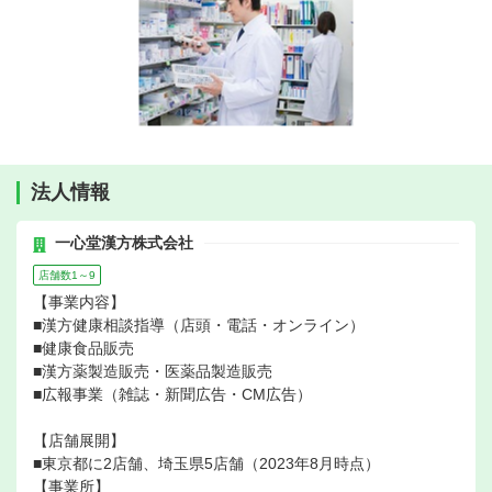
法人情報
一心堂漢方株式会社
店舗数1～9
【事業内容】
■漢方健康相談指導（店頭・電話・オンライン）
■健康食品販売
■漢方薬製造販売・医薬品製造販売
■広報事業（雑誌・新聞広告・CM広告）
【店舗展開】
■東京都に2店舗、埼玉県5店舗（2023年8月時点）
【事業所】