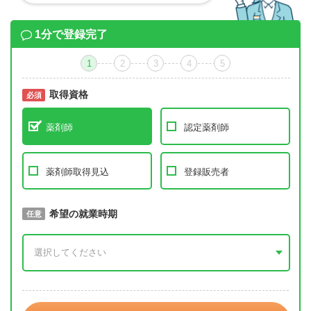
1分で登録完了
1
2
3
4
5
取得資格
必須
必須
薬剤師
認定薬剤師
薬剤師取得見込
登録販売者
取得予定年
希望の就業時期
必須
任意
年 3月