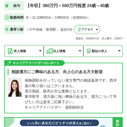
【年収】360万円～500万円程度 24歳～40歳
給与
勤務時間
月～日:10時00分～19時00分（休憩60分）
最寄り駅
ＪＲ中央線「新宿駅」 徒歩5分
アクセス
更新日：2026/07/14 求人番号：233477
求人情報
法人情報
類似の求人
キャリアアドバイザーのレポート
相談漢方にご興味のある方、向上心のある方大歓迎
保険調剤を行っていない漢方専門の相談薬局です。西洋
薬の取り扱いはございません。
漢方相談、販売が主な業務となります。
東洋医学、漢方薬に強い興味のある方、漢方について学
びたい方は是非ご応募下さい。
キャリアアドバイザー 薬剤師担当