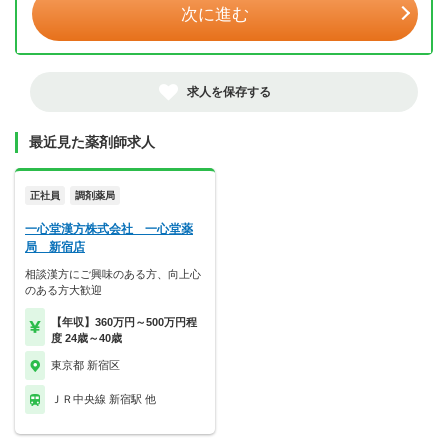
次に進む
求人を保存する
最近見た薬剤師求人
正社員
調剤薬局
一心堂漢方株式会社 一心堂薬
局 新宿店
相談漢方にご興味のある方、向上心
のある方大歓迎
【年収】360万円～500万円程
度 24歳～40歳
東京都 新宿区
ＪＲ中央線 新宿駅 他