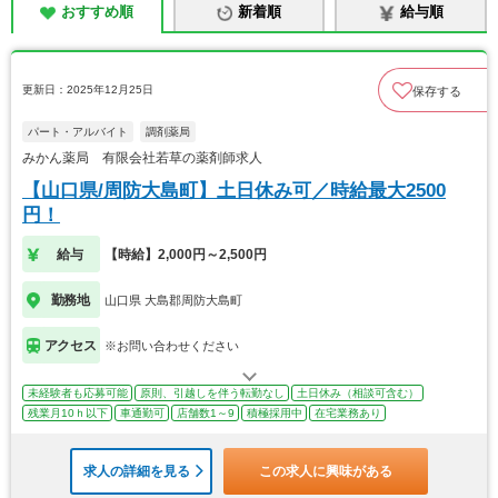
おすすめ順
新着順
給与順
更新日：2025年12月25日
保存する
パート・アルバイト
調剤薬局
みかん薬局 有限会社若草の薬剤師求人
【山口県/周防大島町】土日休み可／時給最大2500
円！
給与
【時給】2,000円～2,500円
勤務地
山口県 大島郡周防大島町
アクセス
※お問い合わせください
未経験者も応募可能
原則、引越しを伴う転勤なし
土日休み（相談可含む）
残業月10ｈ以下
車通勤可
店舗数1～9
積極採用中
在宅業務あり
求人の詳細を見る
この求人に興味がある