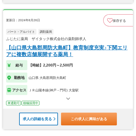
更新日：2024年8月26日
保存する
パート・アルバイト
調剤薬局
ふじたに薬局 ザイタック株式会社の薬剤師求人
【山口県大島郡周防大島町】教育制度充実♪下関エリ
アに複数店舗展開する薬局！
給与
【時給】2,200円～2,500円
勤務地
山口県 大島郡周防大島町
アクセス
ＪＲ山陽本線(神戸－門司) 大畠駅
車通勤可
積極採用中
求人の詳細を見る
この求人に興味がある