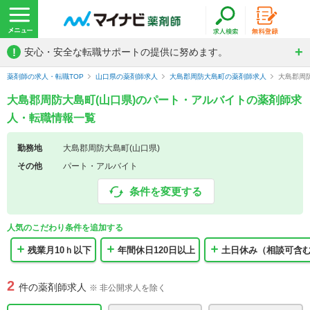
!
安心・安全な転職サポートの提供に努めます。
薬剤師の求人・転職TOP
山口県の薬剤師求人
大島郡周防大島町の薬剤師求人
大島郡周
大島郡周防大島町(山口県)のパート・アルバイトの薬剤師求
人・転職情報一覧
勤務地
大島郡周防大島町(山口県)
その他
パート・アルバイト
条件を変更する
人気のこだわり条件を追加する
残業月10ｈ以下
年間休日120日以上
土日休み（相談可含
2
件の薬剤師求人
※ 非公開求人を除く