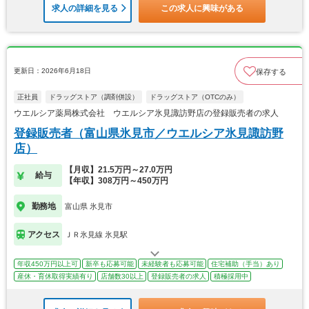
求人の詳細を見る
この求人に興味がある
更新日：2026年6月18日
保存する
正社員
ドラッグストア（調剤併設）
ドラッグストア（OTCのみ）
ウエルシア薬局株式会社 ウエルシア氷見諏訪野店の登録販売者の求人
登録販売者（富山県氷見市／ウエルシア氷見諏訪野
店）
【月収】21.5万円～27.0万円
給与
【年収】308万円～450万円
勤務地
富山県 氷見市
アクセス
ＪＲ氷見線 氷見駅
年収450万円以上可
新卒も応募可能
未経験者も応募可能
住宅補助（手当）あり
産休・育休取得実績有り
店舗数30以上
登録販売者の求人
積極採用中