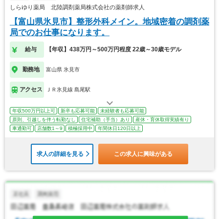
しらゆり薬局 北陸調剤薬局株式会社の薬剤師求人
【富山県氷見市】整形外科メイン。地域密着の調剤薬
局でのお仕事になります。
給与
【年収】438万円～500万円程度 22歳～30歳モデル
勤務地
富山県 氷見市
アクセス
ＪＲ氷見線 島尾駅
年収500万円以上可
新卒も応募可能
未経験者も応募可能
原則、引越しを伴う転勤なし
住宅補助（手当）あり
産休・育休取得実績有り
車通勤可
店舗数1～9
積極採用中
年間休日120日以上
求人の詳細を見る
この求人に興味がある