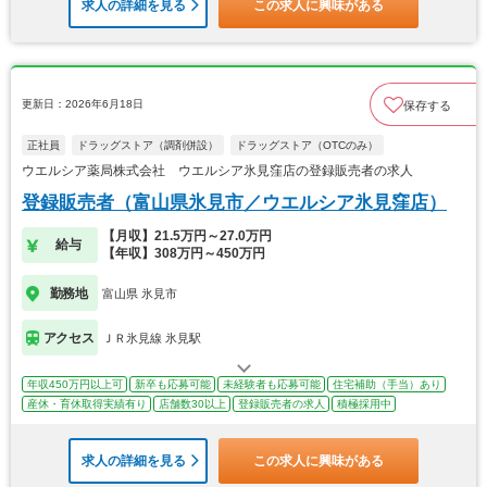
求人の詳細を見る
この求人に興味がある
更新日：2026年6月18日
保存する
正社員
ドラッグストア（調剤併設）
ドラッグストア（OTCのみ）
ウエルシア薬局株式会社 ウエルシア氷見窪店の登録販売者の求人
登録販売者（富山県氷見市／ウエルシア氷見窪店）
【月収】21.5万円～27.0万円
給与
【年収】308万円～450万円
勤務地
富山県 氷見市
アクセス
ＪＲ氷見線 氷見駅
年収450万円以上可
新卒も応募可能
未経験者も応募可能
住宅補助（手当）あり
産休・育休取得実績有り
店舗数30以上
登録販売者の求人
積極採用中
求人の詳細を見る
この求人に興味がある