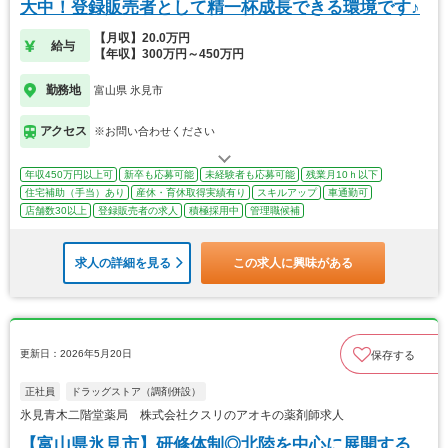
大中！登録販売者として精一杯成長できる環境です♪
【月収】20.0万円
給与
【年収】300万円～450万円
勤務地
富山県 氷見市
アクセス
※お問い合わせください
年収450万円以上可
新卒も応募可能
未経験者も応募可能
残業月10ｈ以下
住宅補助（手当）あり
産休・育休取得実績有り
スキルアップ
車通勤可
店舗数30以上
登録販売者の求人
積極採用中
管理職候補
求人の詳細を見る
この求人に興味がある
更新日：2026年5月20日
保存する
正社員
ドラッグストア（調剤併設）
氷見青木二階堂薬局 株式会社クスリのアオキの薬剤師求人
【富山県氷見市】研修体制◎北陸を中心に展開する、