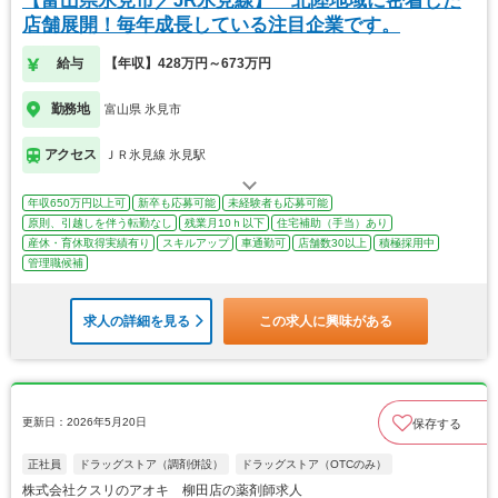
【富山県氷見市／JR氷見線】 北陸地域に密着した
店舗展開！毎年成長している注目企業です。
給与
【年収】428万円～673万円
勤務地
富山県 氷見市
アクセス
ＪＲ氷見線 氷見駅
年収650万円以上可
新卒も応募可能
未経験者も応募可能
原則、引越しを伴う転勤なし
残業月10ｈ以下
住宅補助（手当）あり
産休・育休取得実績有り
スキルアップ
車通勤可
店舗数30以上
積極採用中
管理職候補
求人の詳細を見る
この求人に興味がある
更新日：2026年5月20日
保存する
正社員
ドラッグストア（調剤併設）
ドラッグストア（OTCのみ）
株式会社クスリのアオキ 柳田店の薬剤師求人