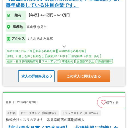
毎年成長している注目企業です。
給与
【年収】428万円～673万円
勤務地
富山県 氷見市
アクセス
ＪＲ氷見線 氷見駅
年収650万円以上可
新卒も応募可能
未経験者も応募可能
原則、引越しを伴う転勤なし
残業月10ｈ以下
住宅補助（手当）あり
産休・育休取得実績有り
スキルアップ
車通勤可
店舗数30以上
積極採用中
求人の詳細を見る
この求人に興味がある
更新日：2026年5月20日
保存する
正社員
ドラッグストア（調剤併設）
ドラッグストア（OTCのみ）
株式会社クスリのアオキ 氷見幸町店の薬剤師求人