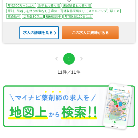
年収600万円以上可
新卒も応募可能
未経験者も応募可能
原則、引越しを伴う転勤なし
産休・育休取得実績有り
スキルアップ
駅チカ
車通勤可
店舗数30以上
積極採用中
年間休日120日以上
求人の詳細を見る
この求人に興味がある
1
11件／11件