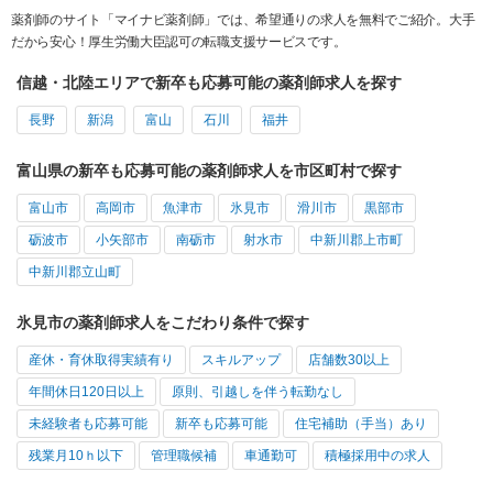
薬剤師のサイト「マイナビ薬剤師」では、希望通りの求人を無料でご紹介。大手
だから安心！厚生労働大臣認可の転職支援サービスです。
信越・北陸エリアで新卒も応募可能の薬剤師求人を探す
長野
新潟
富山
石川
福井
富山県の新卒も応募可能の薬剤師求人を市区町村で探す
富山市
高岡市
魚津市
氷見市
滑川市
黒部市
砺波市
小矢部市
南砺市
射水市
中新川郡上市町
中新川郡立山町
氷見市の薬剤師求人をこだわり条件で探す
産休・育休取得実績有り
スキルアップ
店舗数30以上
年間休日120日以上
原則、引越しを伴う転勤なし
未経験者も応募可能
新卒も応募可能
住宅補助（手当）あり
残業月10ｈ以下
管理職候補
車通勤可
積極採用中の求人