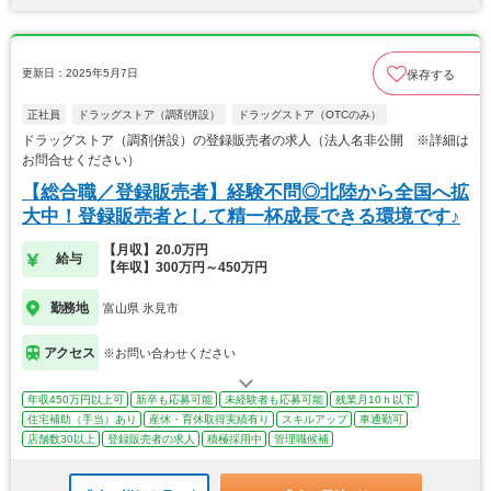
更新日：2025年5月7日
保存する
正社員
ドラッグストア（調剤併設）
ドラッグストア（OTCのみ）
ドラッグストア（調剤併設）の登録販売者の求人（法人名非公開 ※詳細は
お問合せください）
【総合職／登録販売者】経験不問◎北陸から全国へ拡
大中！登録販売者として精一杯成長できる環境です♪
【月収】20.0万円
給与
【年収】300万円～450万円
勤務地
富山県 氷見市
アクセス
※お問い合わせください
年収450万円以上可
新卒も応募可能
未経験者も応募可能
残業月10ｈ以下
住宅補助（手当）あり
産休・育休取得実績有り
スキルアップ
車通勤可
店舗数30以上
登録販売者の求人
積極採用中
管理職候補