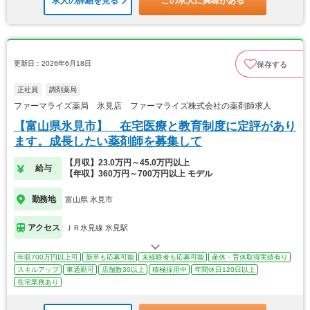
求人の詳細を見る
この求人に興味がある
更新日：2026年6月18日
保存する
正社員
調剤薬局
ファーマライズ薬局 氷見店 ファーマライズ株式会社の薬剤師求人
【富山県氷見市】 在宅医療と教育制度に定評があり
ます。成長したい薬剤師を募集して
【月収】23.0万円～45.0万円以上
給与
【年収】360万円～700万円以上 モデル
勤務地
富山県 氷見市
アクセス
ＪＲ氷見線 氷見駅
年収700万円以上可
新卒も応募可能
未経験者も応募可能
産休・育休取得実績有り
スキルアップ
車通勤可
店舗数30以上
積極採用中
年間休日120日以上
在宅業務あり