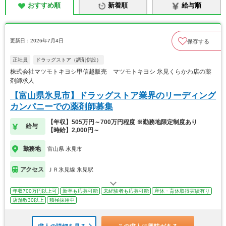
おすすめ順
新着順
給与順
更新日：2026年7月4日
保存する
正社員
ドラッグストア（調剤併設）
株式会社マツモトキヨシ甲信越販売 マツモトキヨシ 氷見くらかわ店の薬
剤師求人
【富山県氷見市】ドラッグストア業界のリーディング
カンパニーでの薬剤師募集
【年収】505万円～700万円程度 ※勤務地限定制度あり
給与
【時給】2,000円～
勤務地
富山県 氷見市
アクセス
ＪＲ氷見線 氷見駅
年収700万円以上可
新卒も応募可能
未経験者も応募可能
産休・育休取得実績有り
店舗数30以上
積極採用中