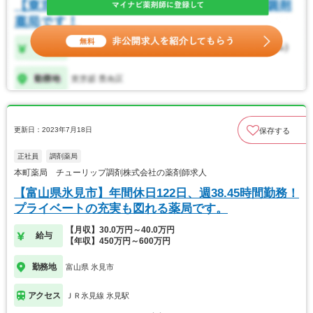
更新日：2023年7月18日
保存する
正社員
調剤薬局
本町薬局 チューリップ調剤株式会社の薬剤師求人
【富山県氷見市】年間休日122日、週38.45時間勤務！
プライベートの充実も図れる薬局です。
【月収】30.0万円～40.0万円
給与
【年収】450万円～600万円
勤務地
富山県 氷見市
アクセス
ＪＲ氷見線 氷見駅