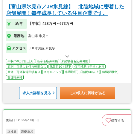
【富山県氷見市／JR氷見線】 北陸地域に密着した
店舗展開！毎年成長している注目企業です。
給与
【年収】428万円～673万円
勤務地
富山県 氷見市
アクセス
ＪＲ氷見線 氷見駅
年収650万円以上可
新卒も応募可能
未経験者も応募可能
原則、引越しを伴う転勤なし
残業月10ｈ以下
住宅補助（手当）あり
産休・育休取得実績有り
スキルアップ
車通勤可
店舗数30以上
積極採用中
管理職候補
求人の詳細を見る
この求人に興味がある
更新日：2025年10月8日
保存する
正社員
調剤薬局