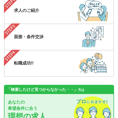
求人のご紹介
面接・条件交渉
転職成功!!
「検索したけど見つからなかった・・」
方は
あなたの
希望条件に合う
理想の求人