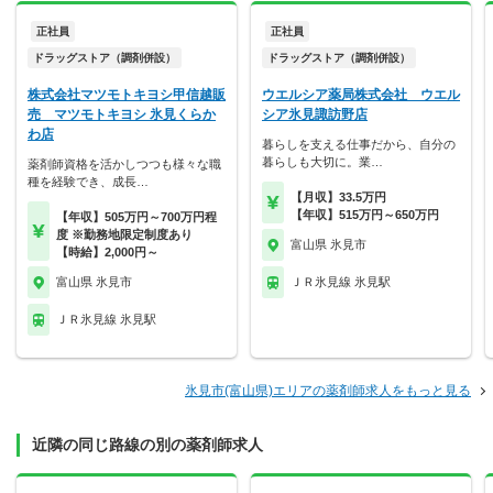
正社員
正社員
ドラッグストア（調剤併設）
ドラッグストア（調剤併設）
株式会社マツモトキヨシ甲信越販
ウエルシア薬局株式会社 ウエル
売 マツモトキヨシ 氷見くらか
シア氷見諏訪野店
わ店
暮らしを支える仕事だから、自分の
暮らしも大切に。業…
薬剤師資格を活かしつつも様々な職
種を経験でき、成長…
【月収】33.5万円
【年収】515万円～650万円
【年収】505万円～700万円程
度 ※勤務地限定制度あり
富山県 氷見市
【時給】2,000円～
富山県 氷見市
ＪＲ氷見線 氷見駅
ＪＲ氷見線 氷見駅
氷見市(富山県)エリアの薬剤師求人をもっと見る
近隣の同じ路線の別の薬剤師求人