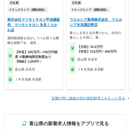
正社員
正社員
ドラッグストア（調剤併設）
ドラッグストア（調剤併設）
株式会社マツモトキヨシ甲信越販
ウエルシア薬局株式会社 ウエル
売 マツモトキヨシ 氷見くらか
シア氷見諏訪野店
わ店
暮らしを支える仕事だから、自分の
暮らしも大切に。業…
薬剤師資格を活かしつつも様々な職
種を経験でき、成長…
【月収】33.5万円
【年収】515万円～650万円
【年収】505万円～700万円程
度 ※勤務地限定制度あり
富山県 氷見市
【時給】2,000円～
富山県 氷見市
ＪＲ氷見線 氷見駅
ＪＲ氷見線 氷見駅
近隣の同じ路線の別の薬剤師求人をもっと見る
富山県の新着求人情報をアプリで見る