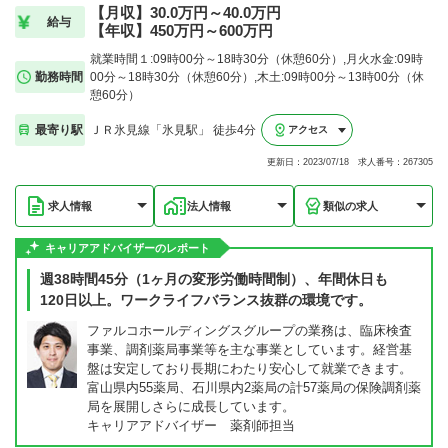
【月収】30.0万円～40.0万円
給与
【年収】450万円～600万円
就業時間１:09時00分～18時30分（休憩60分）,月火水金:09時
勤務時間
00分～18時30分（休憩60分）,木土:09時00分～13時00分（休
憩60分）
最寄り駅
ＪＲ氷見線「氷見駅」 徒歩4分
アクセス
更新日：2023/07/18 求人番号：267305
求人情報
法人情報
類似の求人
キャリアアドバイザーのレポート
週38時間45分（1ヶ月の変形労働時間制）、年間休日も
120日以上。ワークライフバランス抜群の環境です。
ファルコホールディングスグループの業務は、臨床検査
事業、調剤薬局事業等を主な事業としています。経営基
盤は安定しており長期にわたり安心して就業できます。
富山県内55薬局、石川県内2薬局の計57薬局の保険調剤薬
局を展開しさらに成長しています。
キャリアアドバイザー 薬剤師担当