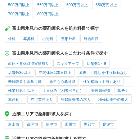
500万円以上
550万円以上
600万円以上
650万円以上
700万円以上
800万円以上
富山県氷見市の薬剤師求人を処方科目で探す
外科
耳鼻科
小児科
整形外科
総合科目
富山県氷見市の薬剤師求人をこだわり条件で探す
産休・育休取得実績有り
スキルアップ
店舗数1～9
店舗数30以上
年間休日120日以上
原則、引越しを伴う転勤なし
未経験者も応募可能
新卒も応募可能
住宅補助（手当）あり
残業月10ｈ以下
土日休み（相談可含む）
管理職候補
駅チカ
車通勤可
在宅業務あり
登録販売者の求人
積極採用中の求人
近隣エリアで薬剤師求人を探す
富山市
高岡市
魚津市
滑川市
黒部市
砺波市
近隣エリアの路線で薬剤師求人を探す