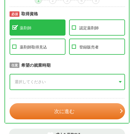
1
2
3
4
5
取得資格
必須
必須
薬剤師
認定薬剤師
薬剤師取得見込
登録販売者
取得予定年
希望の就業時期
必須
任意
年 3月
次に進む