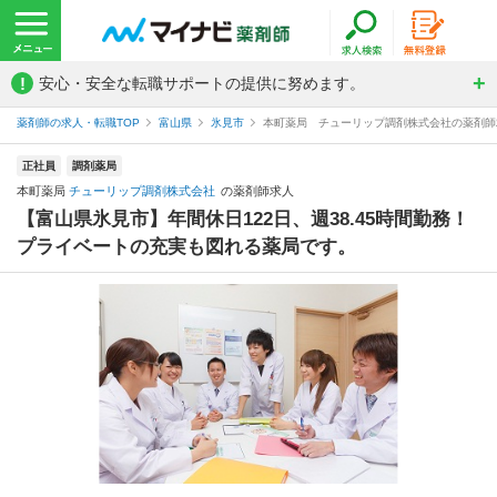
!
安心・安全な転職サポートの提供に努めます。
薬剤師の求人・転職TOP
富山県
氷見市
本町薬局 チューリップ調剤株式会社の薬剤師
正社員
調剤薬局
本町薬局
チューリップ調剤株式会社
の薬剤師求人
【富山県氷見市】年間休日122日、週38.45時間勤務！
プライベートの充実も図れる薬局です。