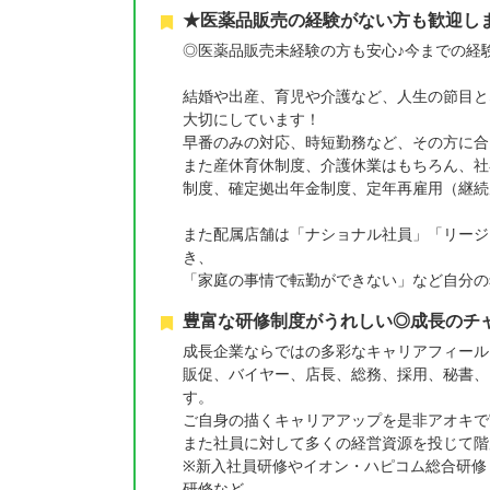
★医薬品販売の経験がない方も歓迎し
◎医薬品販売未経験の方も安心♪今までの経
結婚や出産、育児や介護など、人生の節目と
大切にしています！
早番のみの対応、時短勤務など、その方に合
また産休育休制度、介護休業はもちろん、社
制度、確定拠出年金制度、定年再雇用（継続
また配属店舗は「ナショナル社員」「リージ
き、
「家庭の事情で転勤ができない」など自分の
豊富な研修制度がうれしい◎成長のチ
成長企業ならではの多彩なキャリアフィール
販促、バイヤー、店長、総務、採用、秘書、
す。
ご自身の描くキャリアアップを是非アオキで
また社員に対して多くの経営資源を投じて階
※新入社員研修やイオン・ハピコム総合研修
研修など