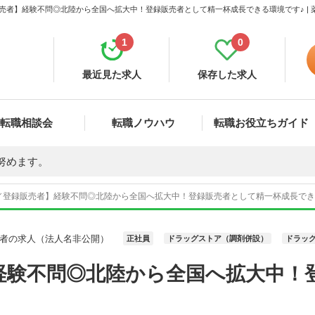
売者】経験不問◎北陸から全国へ拡大中！登録販売者として精一杯成長できる環境です♪ | 
1
0
最近見た求人
保存した求人
転職相談会
転職ノウハウ
転職お役立ちガイド
努めます。
／登録販売者】経験不問◎北陸から全国へ拡大中！登録販売者として精一杯成長できる環
者の求人（法人名非公開）
正社員
ドラッグストア（調剤併設）
ドラッグ
経験不問◎北陸から全国へ拡大中！
♪