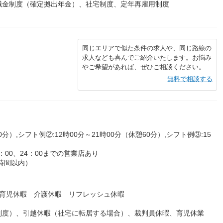
職金制度（確定拠出年金）、社宅制度、定年再雇用制度
同じエリアで似た条件の求人や、同じ路線の
求人なども喜んでご紹介いたします。お悩み
やご希望があれば、ぜひご相談ください。
無料で相談する
0分）,シフト例②:12時00分～21時00分（休憩60分）,シフト例③:15
00、24：00までの営業店あり
時間以内）
・育児休暇 介護休暇 リフレッシュ休暇
制度）、引越休暇（社宅に転居する場合）、裁判員休暇、育児休業