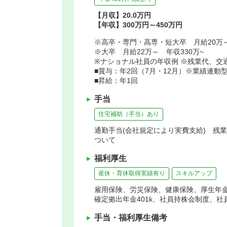
【月収】20.0万円
【年収】300万円～450万円
※高卒・専門・高専・短大卒 月給20万～
※大卒 月給22万～ 年収330万~
※ナショナル社員の年収例 ※残業代、交
■賞与：年2回（7月・12月）※業績連動
■昇給：年1回
手当
住宅補助（手当）あり
通勤手当(会社規定により実費支給) 残
ついて
福利厚生
産休・育休取得実績有り
スキルアップ
雇用保険、労災保険、健康保険、厚生年
確定拠出年金401k、社員持株会制度、
手当・福利厚生備考