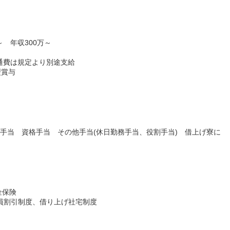
 年収300万～
通費は規定より別途支給
型賞与
業手当 資格手当 その他手当(休日勤務手当、役割手当) 借上げ寮に
金保険
社員割引制度、借り上げ社宅制度