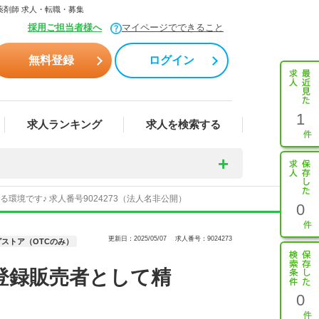
薬剤師 求人・転職・募集
採用ご担当者様へ
マイページでできること
無料登録
ログイン
1
求人ランキング
求人を検索する
境です♪ 求人番号9024273（法人名非公開）
0
更新日：2025/05/07
求人番号：9024273
ストア（OTCのみ）
登録販売者として精
0