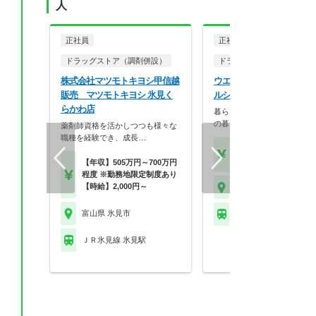
人
正社員
正社員
ドラッグストア（調剤併設）
ドラッグストア（調剤併設
株式会社マツモトキヨシ甲信越
ウエルシア薬局株式会社 
販売 マツモトキヨシ 氷見く
ルシア氷見諏訪野店
らかわ店
暮らしを支える仕事だから、
の暮らしも大切に。業…
薬剤師資格を活かしつつも様々な
職種を経験でき、成長…
【月収】33.5万円
【年収】515万円～65
【年収】505万円～700万円
程度 ※勤務地限定制度あり
【時給】2,000円～
富山県 氷見市
富山県 氷見市
ＪＲ氷見線 氷見駅
ＪＲ氷見線 氷見駅