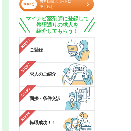
無料転職サポートに
簡単1分
申し込む
マイナビ薬剤師に登録して
希望通りの求人を
紹介してもらう！
STEP1
ご登録
STEP2
求人のご紹介
STEP3
面接・条件交渉
STEP4
転職成功！！