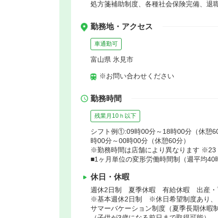
処方箋補助制度、各種社会保険完備、退
勤務地・アクセス
車通勤可
富山県 氷見市
※お問い合わせください
勤務時間
残業月10ｈ以下
シフト例①:09時00分～18時00分（休憩6
時00分～00時00分（休憩60分）
※勤務時間は店舗により異なります ※23：
■1ヶ月単位の変形労働時間制（週平均40
休日・休暇
週休2日制 夏季休暇 有給休暇 出産
※基本週休2日制 ※休日希望制度あり、
サマーバケーション制度（夏季長期休暇
（子供が3歳になる前日まで取得可能）