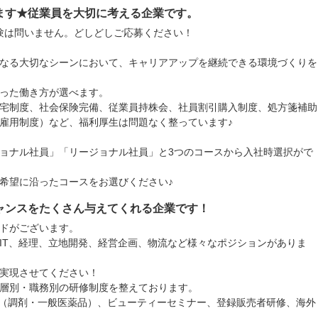
ます★従業員を大切に考える企業です。
験は問いません。どしどしご応募ください！
なる大切なシーンにおいて、キャリアアップを継続できる環境づくりを
った働き方が選べます。
宅制度、社会保険完備、従業員持株会、社員割引購入制度、処方箋補助
雇用制度）など、福利厚生は問題なく整っています♪
ョナル社員」「リージョナル社員」と3つのコースから入社時選択がで
希望に沿ったコースをお選びください♪
ャンスをたくさん与えてくれる企業です！
ドがございます。
IT、経理、立地開発、経営企画、物流など様々なポジションがありま
実現させてください！
層別・職務別の研修制度を整えております。
（調剤・一般医薬品）、ビューティーセミナー、登録販売者研修、海外