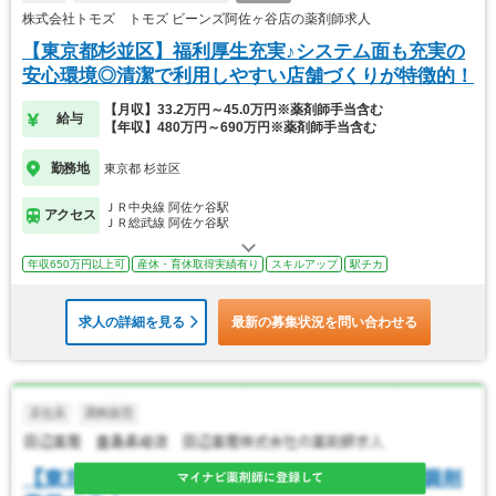
株式会社トモズ トモズ ビーンズ阿佐ヶ谷店の薬剤師求人
【東京都杉並区】福利厚生充実♪システム面も充実の
安心環境◎清潔で利用しやすい店舗づくりが特徴的！
【月収】33.2万円～45.0万円※薬剤師手当含む
給与
【年収】480万円～690万円※薬剤師手当含む
勤務地
東京都 杉並区
ＪＲ中央線 阿佐ケ谷駅
アクセス
ＪＲ総武線 阿佐ケ谷駅
年収650万円以上可
産休・育休取得実績有り
スキルアップ
駅チカ
求人の詳細を見る
最新の募集状況を問い合わせる