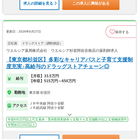
求人の詳細を見る
この求人に興味がある
更新日：2026年6月27日
保存する
正社員
ドラッグストア（調剤併設）
ウエルシア薬局株式会社 ウエルシア杉並阿佐谷南店の薬剤師求人
【東京都杉並区】多彩なキャリアパスと子育て支援制
度充実♪高給与のドラッグストアチェーン◎
【月収】33.5万円
給与
【年収】515万円～650万円
勤務地
東京都 杉並区
ＪＲ中央線 阿佐ケ谷駅
アクセス
ＪＲ総武線 阿佐ケ谷駅
年収650万円以上可
産休・育休取得実績有り
駅チカ
店舗数30以上
積極採用中
年間休日120日以上