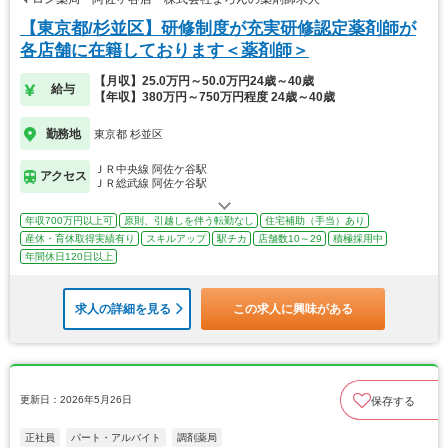
【東京都/杉並区】研修制度が充実研修認定薬剤師が
各店舗に在籍しております＜薬剤師＞
【月収】25.0万円～50.0万円24歳～40歳
給与
【年収】380万円～750万円程度 24歳～40歳
勤務地
東京都 杉並区
ＪＲ中央線 阿佐ケ谷駅
アクセス
ＪＲ総武線 阿佐ケ谷駅
年収700万円以上可
原則、引越しを伴う転勤なし
住宅補助（手当）あり
産休・育休取得実績有り
スキルアップ
駅チカ
店舗数10～29
積極採用中
年間休日120日以上
求人の詳細を見る
この求人に興味がある
更新日：2026年5月26日
保存する
正社員
パート・アルバイト
調剤薬局