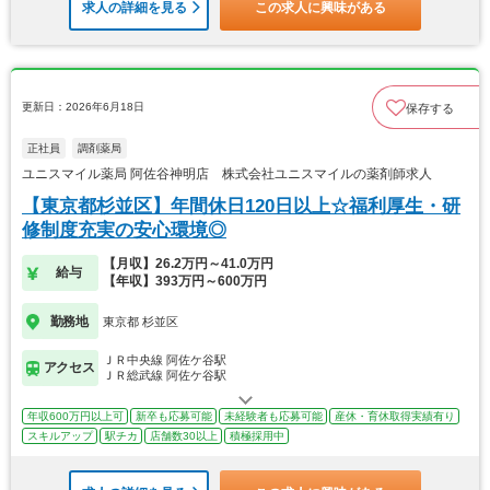
求人の詳細を見る
この求人に興味がある
更新日：2026年6月18日
保存する
正社員
調剤薬局
ユニスマイル薬局 阿佐谷神明店 株式会社ユニスマイルの薬剤師求人
【東京都杉並区】年間休日120日以上☆福利厚生・研
修制度充実の安心環境◎
【月収】26.2万円～41.0万円
給与
【年収】393万円～600万円
勤務地
東京都 杉並区
ＪＲ中央線 阿佐ケ谷駅
アクセス
ＪＲ総武線 阿佐ケ谷駅
年収600万円以上可
新卒も応募可能
未経験者も応募可能
産休・育休取得実績有り
スキルアップ
駅チカ
店舗数30以上
積極採用中