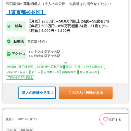
調剤薬局の薬剤師求人（法人名非公開 ※詳細はお問合せください）
【東京都杉並区】
【月収】28.0万円～50.0万円以上 24歳～55歳モデル
給与
【年収】500万円～650万円程度 24歳～31歳モデル
【時給】2,000円～2,500円
勤務地
東京都 杉並区
ＪＲ中央線 阿佐ケ谷駅
アクセス
ＪＲ総武線 阿佐ケ谷駅
年収650万円以上可
未経験者も応募可能
原則、引越しを伴う転勤なし
残業月10ｈ以下
駅チカ
店舗数1～9
積極採用中
夏～秋入職可
年間休日120日以上
求人の詳細を見る
この求人に興味がある
更新日：2026年6月18日
保存する
正社員
調剤薬局