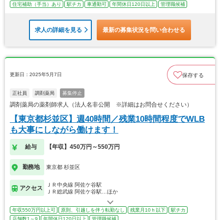
住宅補助（手当）あり
駅チカ
車通勤可
年間休日120日以上
管理職候補
求人の詳細を見る
最新の募集状況を問い合わせる
更新日：2025年5月7日
保存する
正社員
調剤薬局
募集停止
調剤薬局の薬剤師求人（法人名非公開 ※詳細はお問合せください）
【東京都杉並区】週40時間／残業10時間程度でWLB
も大事にしながら働けます！
給与
【年収】450万円～550万円
勤務地
東京都 杉並区
ＪＲ中央線 阿佐ケ谷駅
アクセス
ＪＲ総武線 阿佐ケ谷駅…ほか
年収550万円以上可
原則、引越しを伴う転勤なし
残業月10ｈ以下
駅チカ
店舗数1～9
年間休日120日以上
管理職候補