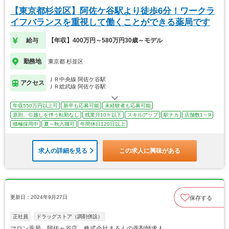
【東京都杉並区】阿佐ケ谷駅より徒歩6分！ワークラ
イフバランスを重視して働くことができる薬局です
給与
【年収】400万円～580万円30歳～モデル
勤務地
東京都 杉並区
ＪＲ中央線 阿佐ケ谷駅
アクセス
ＪＲ総武線 阿佐ケ谷駅
年収550万円以上可
新卒も応募可能
未経験者も応募可能
原則、引越しを伴う転勤なし
残業月10ｈ以下
スキルアップ
駅チカ
店舗数1～9
積極採用中
夏～秋入職可
年間休日120日以上
求人の詳細を見る
この求人に興味がある
更新日：2024年9月27日
保存する
正社員
ドラッグストア（調剤併設）
マロン薬局 阿佐ヶ谷店 株式会社まろんの薬剤師求人