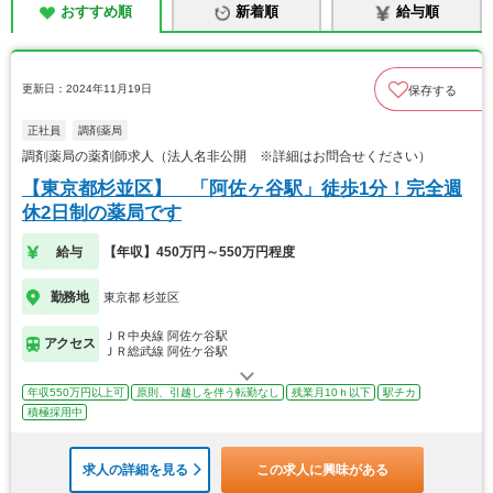
おすすめ順
新着順
給与順
更新日：2024年11月19日
保存する
正社員
調剤薬局
調剤薬局の薬剤師求人（法人名非公開 ※詳細はお問合せください）
【東京都杉並区】 「阿佐ヶ谷駅」徒歩1分！完全週
休2日制の薬局です
給与
【年収】450万円～550万円程度
勤務地
東京都 杉並区
ＪＲ中央線 阿佐ケ谷駅
アクセス
ＪＲ総武線 阿佐ケ谷駅
年収550万円以上可
原則、引越しを伴う転勤なし
残業月10ｈ以下
駅チカ
積極採用中
求人の詳細を見る
この求人に興味がある