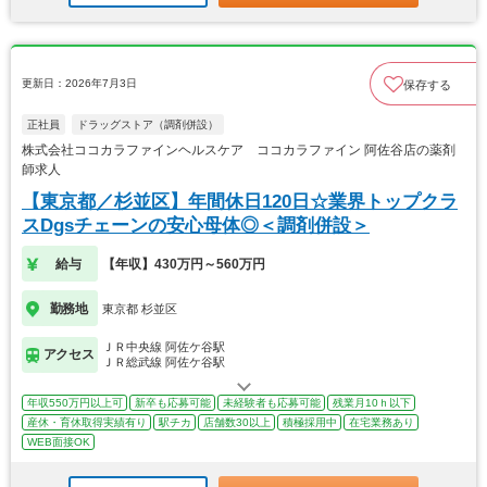
更新日：2026年7月3日
保存する
正社員
ドラッグストア（調剤併設）
株式会社ココカラファインヘルスケア ココカラファイン 阿佐谷店の薬剤
師求人
【東京都／杉並区】年間休日120日☆業界トップクラ
スDgsチェーンの安心母体◎＜調剤併設＞
給与
【年収】430万円～560万円
勤務地
東京都 杉並区
ＪＲ中央線 阿佐ケ谷駅
アクセス
ＪＲ総武線 阿佐ケ谷駅
年収550万円以上可
新卒も応募可能
未経験者も応募可能
残業月10ｈ以下
産休・育休取得実績有り
駅チカ
店舗数30以上
積極採用中
在宅業務あり
WEB面接OK