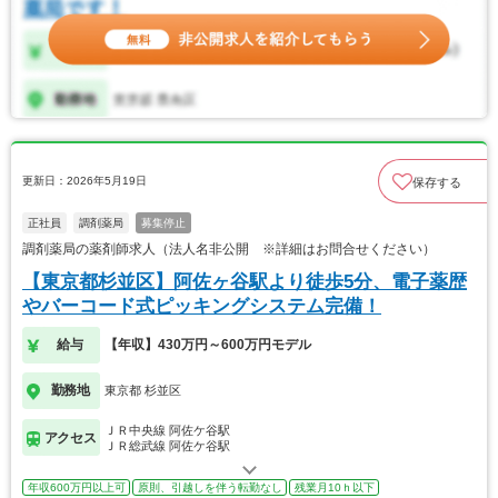
更新日：2026年5月19日
保存する
正社員
調剤薬局
募集停止
調剤薬局の薬剤師求人（法人名非公開 ※詳細はお問合せください）
【東京都杉並区】阿佐ヶ谷駅より徒歩5分、電子薬歴
やバーコード式ピッキングシステム完備！
給与
【年収】430万円～600万円モデル
勤務地
東京都 杉並区
ＪＲ中央線 阿佐ケ谷駅
アクセス
ＪＲ総武線 阿佐ケ谷駅
年収600万円以上可
原則、引越しを伴う転勤なし
残業月10ｈ以下