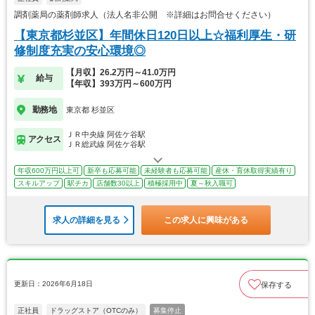
調剤薬局の薬剤師求人（法人名非公開 ※詳細はお問合せください）
【東京都杉並区】年間休日120日以上☆福利厚生・研
修制度充実の安心環境◎
【月収】26.2万円～41.0万円
給与
【年収】393万円～600万円
勤務地
東京都 杉並区
ＪＲ中央線 阿佐ケ谷駅
アクセス
ＪＲ総武線 阿佐ケ谷駅
年収600万円以上可
新卒も応募可能
未経験者も応募可能
産休・育休取得実績有り
スキルアップ
駅チカ
店舗数30以上
積極採用中
夏～秋入職可
求人の詳細を見る
この求人に興味がある
更新日：2026年6月18日
保存する
正社員
ドラッグストア（OTCのみ）
募集停止