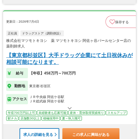
更新日：2026年7月4日
保存する
正社員
ドラッグストア（調剤併設）
株式会社マツモトキヨシ 薬 マツモトキヨシ 阿佐ヶ谷パールセンター店の
薬剤師求人
【東京都杉並区】大手ドラッグ企業にて土日祝休みが
相談可能になります。
給与
【年収】458万円～700万円
勤務地
東京都 杉並区
ＪＲ中央線 阿佐ケ谷駅
アクセス
ＪＲ総武線 阿佐ケ谷駅
年収700万円以上可
未経験者も応募可能
産休・育休取得実績有り
スキルアップ
駅チカ
店舗数30以上
積極採用中
夏～秋入職可
求人の詳細を見る
この求人に興味がある