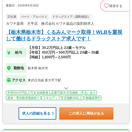
更新日：2026年6月18日
保存する
正社員
パート・アルバイト
ドラッグストア（調剤併設）
カワチ薬局 大平店 株式会社カワチ薬品の薬剤師求人
【栃木県栃木市】くるみんマーク取得！WLBを重視
して働けるドラックストア求人です！
【月収】30.2万円以上 23歳～モデル
給与
【年収】450万円～500万円以上 24歳～30歳
【時給】1,800円～2,500円
勤務地
栃木県 栃木市
アクセス
東武日光線 新大平下駅
年収500万円以上可
未経験者も応募可能
住宅補助（手当）あり
産休・育休取得実績有り
スキルアップ
店舗数30以上
積極採用中
求人の詳細を見る
この求人に興味がある