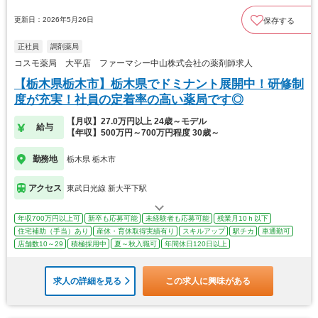
更新日：2026年5月26日
保存する
正社員
調剤薬局
コスモ薬局 大平店 ファーマシー中山株式会社の薬剤師求人
【栃木県栃木市】栃木県でドミナント展開中！研修制
度が充実！社員の定着率の高い薬局です◎
【月収】27.0万円以上 24歳～モデル
給与
【年収】500万円～700万円程度 30歳～
勤務地
栃木県 栃木市
アクセス
東武日光線 新大平下駅
年収700万円以上可
新卒も応募可能
未経験者も応募可能
残業月10ｈ以下
住宅補助（手当）あり
産休・育休取得実績有り
スキルアップ
駅チカ
車通勤可
店舗数10～29
積極採用中
夏～秋入職可
年間休日120日以上
求人の詳細を見る
この求人に興味がある