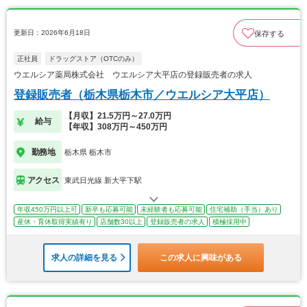
更新日：2026年6月18日
保存する
正社員
ドラッグストア（OTCのみ）
ウエルシア薬局株式会社 ウエルシア大平店の登録販売者の求人
登録販売者（栃木県栃木市／ウエルシア大平店）
【月収】21.5万円～27.0万円
給与
【年収】308万円～450万円
勤務地
栃木県 栃木市
アクセス
東武日光線 新大平下駅
年収450万円以上可
新卒も応募可能
未経験者も応募可能
住宅補助（手当）あり
産休・育休取得実績有り
店舗数30以上
登録販売者の求人
積極採用中
求人の詳細を見る
この求人に興味がある