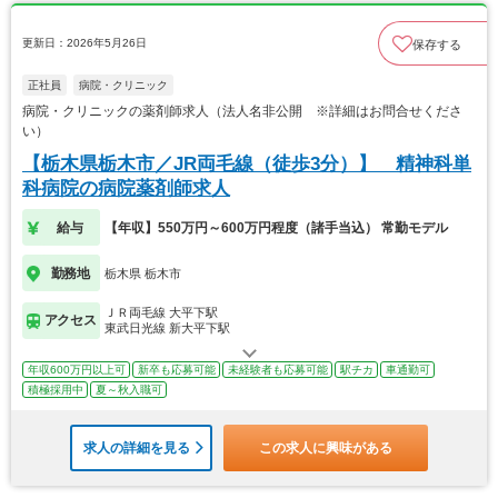
更新日：2026年5月26日
保存する
正社員
病院・クリニック
病院・クリニックの薬剤師求人（法人名非公開 ※詳細はお問合せくださ
い）
【栃木県栃木市／JR両毛線（徒歩3分）】 精神科単
科病院の病院薬剤師求人
給与
【年収】550万円～600万円程度（諸手当込） 常勤モデル
勤務地
栃木県 栃木市
ＪＲ両毛線 大平下駅
アクセス
東武日光線 新大平下駅
年収600万円以上可
新卒も応募可能
未経験者も応募可能
駅チカ
車通勤可
積極採用中
夏～秋入職可
求人の詳細を見る
この求人に興味がある