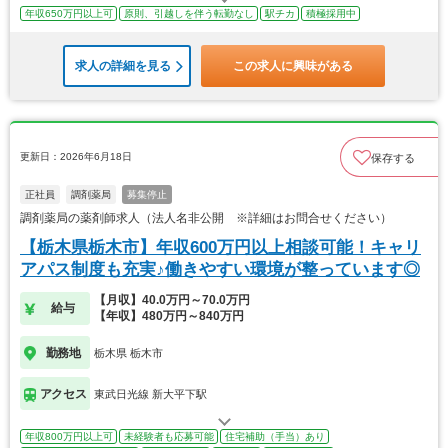
年収650万円以上可
原則、引越しを伴う転勤なし
駅チカ
積極採用中
求人の詳細を見る
この求人に興味がある
更新日：2026年6月18日
保存する
正社員
調剤薬局
募集停止
調剤薬局の薬剤師求人（法人名非公開 ※詳細はお問合せください）
【栃木県栃木市】年収600万円以上相談可能！キャリ
アパス制度も充実♪働きやすい環境が整っています◎
【月収】40.0万円～70.0万円
給与
【年収】480万円～840万円
勤務地
栃木県 栃木市
アクセス
東武日光線 新大平下駅
年収800万円以上可
未経験者も応募可能
住宅補助（手当）あり