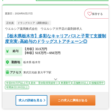
更新日：2026年6月27日
保存する
正社員
ドラッグストア（調剤併設）
ウエルシア薬局株式会社 ウエルシア大平店の薬剤師求人
【栃木県栃木市】多彩なキャリアパスと子育て支援制
度充実♪高給与のドラッグストアチェーン◎
【月収】33.5万円
給与
【年収】515万円～650万円
勤務地
栃木県 栃木市
アクセス
東武日光線 新大平下駅
年収650万円以上可
産休・育休取得実績有り
車通勤可
店舗数30以上
積極採用中
年間休日120日以上
求人の詳細を見る
この求人に興味がある