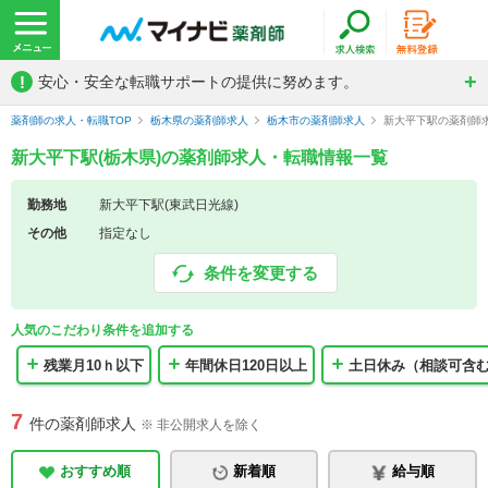
!
安心・安全な転職サポートの提供に努めます。
薬剤師の求人・転職TOP
栃木県の薬剤師求人
栃木市の薬剤師求人
新大平下駅の薬剤師
新大平下駅(栃木県)の薬剤師求人・転職情報一覧
勤務地
新大平下駅(東武日光線)
その他
指定なし
条件を変更する
人気のこだわり条件を追加する
残業月10ｈ以下
年間休日120日以上
土日休み（相談可含
7
件の薬剤師求人
※ 非公開求人を除く
おすすめ順
新着順
給与順