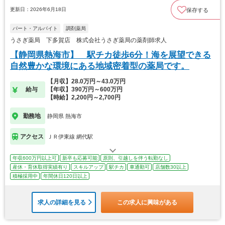
更新日：2026年6月18日
保存する
パート・アルバイト
調剤薬局
うさぎ薬局 下多賀店 株式会社うさぎ薬局の薬剤師求人
【静岡県熱海市】 駅チカ徒歩6分！海を展望できる
自然豊かな環境にある地域密着型の薬局です。
【月収】28.0万円～43.0万円
給与
【年収】390万円～600万円
【時給】2,200円～2,700円
勤務地
静岡県 熱海市
アクセス
ＪＲ伊東線 網代駅
年収600万円以上可
新卒も応募可能
原則、引越しを伴う転勤なし
産休・育休取得実績有り
スキルアップ
駅チカ
車通勤可
店舗数30以上
積極採用中
年間休日120日以上
求人の詳細を見る
この求人に興味がある