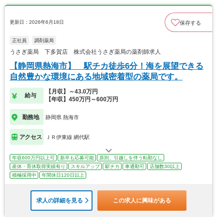
更新日：2026年6月18日
保存する
正社員
調剤薬局
うさぎ薬局 下多賀店 株式会社うさぎ薬局の薬剤師求人
【静岡県熱海市】 駅チカ徒歩6分！海を展望できる
自然豊かな環境にある地域密着型の薬局です。
【月収】～43.0万円
給与
【年収】450万円～600万円
勤務地
静岡県 熱海市
アクセス
ＪＲ伊東線 網代駅
年収600万円以上可
新卒も応募可能
原則、引越しを伴う転勤なし
産休・育休取得実績有り
スキルアップ
駅チカ
車通勤可
店舗数30以上
積極採用中
年間休日120日以上
求人の詳細を見る
この求人に興味がある