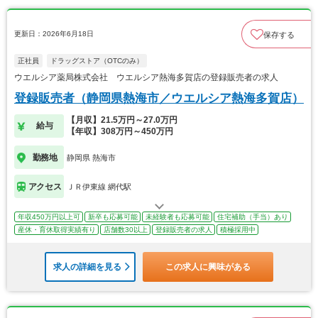
更新日：2026年6月18日
保存する
正社員
ドラッグストア（OTCのみ）
ウエルシア薬局株式会社 ウエルシア熱海多賀店の登録販売者の求人
登録販売者（静岡県熱海市／ウエルシア熱海多賀店）
【月収】21.5万円～27.0万円
給与
【年収】308万円～450万円
勤務地
静岡県 熱海市
アクセス
ＪＲ伊東線 網代駅
年収450万円以上可
新卒も応募可能
未経験者も応募可能
住宅補助（手当）あり
産休・育休取得実績有り
店舗数30以上
登録販売者の求人
積極採用中
求人の詳細を見る
この求人に興味がある