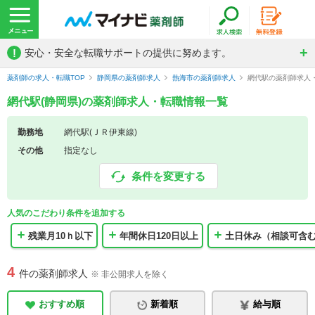
!
安心・安全な転職サポートの提供に努めます。
薬剤師の求人・転職TOP
静岡県の薬剤師求人
熱海市の薬剤師求人
網代駅の薬剤師求人
網代駅(静岡県)の薬剤師求人・転職情報一覧
勤務地
網代駅(ＪＲ伊東線)
その他
指定なし
条件を変更する
人気のこだわり条件を追加する
残業月10ｈ以下
年間休日120日以上
土日休み（相談可含
4
件の薬剤師求人
※ 非公開求人を除く
おすすめ順
新着順
給与順