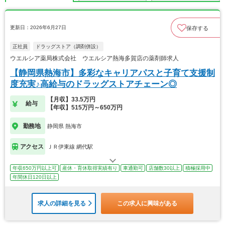
更新日：2026年6月27日
保存する
正社員
ドラッグストア（調剤併設）
ウエルシア薬局株式会社 ウエルシア熱海多賀店の薬剤師求人
【静岡県熱海市】多彩なキャリアパスと子育て支援制
度充実♪高給与のドラッグストアチェーン◎
【月収】33.5万円
給与
【年収】515万円～650万円
勤務地
静岡県 熱海市
アクセス
ＪＲ伊東線 網代駅
年収650万円以上可
産休・育休取得実績有り
車通勤可
店舗数30以上
積極採用中
年間休日120日以上
求人の詳細を見る
この求人に興味がある