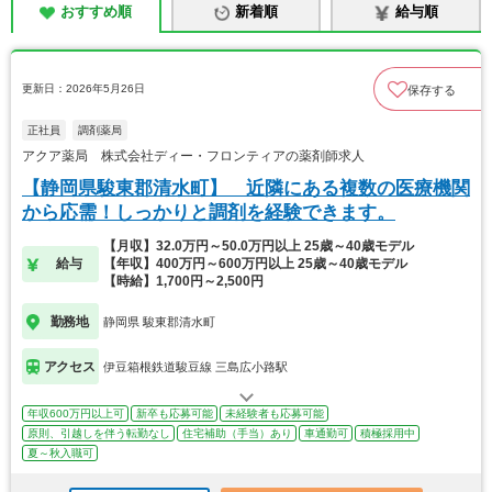
おすすめ順
新着順
給与順
更新日：2026年5月26日
保存する
正社員
調剤薬局
アクア薬局 株式会社ディー・フロンティアの薬剤師求人
【静岡県駿東郡清水町】 近隣にある複数の医療機関
から応需！しっかりと調剤を経験できます。
【月収】32.0万円～50.0万円以上 25歳～40歳モデル
給与
【年収】400万円～600万円以上 25歳～40歳モデル
【時給】1,700円～2,500円
勤務地
静岡県 駿東郡清水町
アクセス
伊豆箱根鉄道駿豆線 三島広小路駅
年収600万円以上可
新卒も応募可能
未経験者も応募可能
原則、引越しを伴う転勤なし
住宅補助（手当）あり
車通勤可
積極採用中
夏～秋入職可