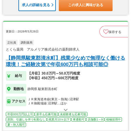
求人の詳細を見る
この求人に興味がある
更新日：2026年5月26日
保存する
正社員
調剤薬局
とくら薬局 アルメリア株式会社の薬剤師求人
【静岡県駿東郡清水町】残業少なめで無理なく働ける
環境！ご経験次第で年収600万円も相談可能◎
【月収】30.0万円～50.0万円程度
給与
【年収】450万円～600万円程度
勤務地
静岡県 駿東郡清水町
ＪＲ東海道本線(東京－熱海) 沼津駅
アクセス
ＪＲ御殿場線 沼津駅…ほか
年収600万円以上可
新卒も応募可能
未経験者も応募可能
原則、引越しを伴う転勤なし
残業月10ｈ以下
車通勤可
店舗数1～9
積極採用中
夏～秋入職可