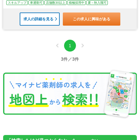
スキルアップ
車通勤可
店舗数30以上
積極採用中
夏～秋入職可
求人の詳細を見る
この求人に興味がある
1
3件／3件