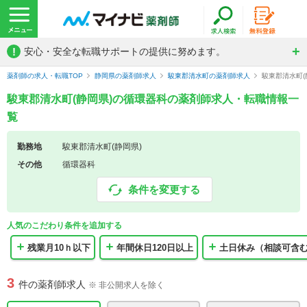
!
安心・安全な転職サポートの提供に努めます。
薬剤師の求人・転職TOP
静岡県の薬剤師求人
駿東郡清水町の薬剤師求人
駿東郡清水町
駿東郡清水町(静岡県)の循環器科の薬剤師求人・転職情報一
覧
勤務地
駿東郡清水町(静岡県)
その他
循環器科
条件を変更する
人気のこだわり条件を追加する
残業月10ｈ以下
年間休日120日以上
土日休み（相談可含
3
件の薬剤師求人
※ 非公開求人を除く