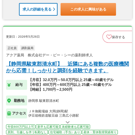
求人の詳細を見る
この求人に興味がある
更新日：2026年5月26日
保存する
正社員
調剤薬局
アクア薬局 株式会社デー・ピー・シーの薬剤師求人
【静岡県駿東郡清水町】 近隣にある複数の医療機関
から応需！しっかりと調剤を経験できます。
【月収】32.0万円～50.0万円以上 25歳～40歳モデル
給与
【年収】400万円～600万円以上 25歳～40歳モデル
【時給】1,700円～2,500円
勤務地
静岡県 駿東郡清水町
ＪＲ御殿場線 大岡(静岡)駅
アクセス
伊豆箱根鉄道駿豆線 三島広小路駅
年収600万円以上可
新卒も応募可能
未経験者も応募可能
原則、引越しを伴う転勤なし
住宅補助（手当）あり
産休・育休取得実績有り