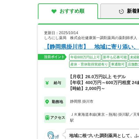
おすすめ順
新着
更新日：2025/10/14
しろにし薬局 株式会社健康第一調剤薬局の薬剤師求人
【静岡県掛川市】 地域に寄り添い、
注目ポイント
年収600万円以上可
新卒も応募可能
未経
産休・育休取得実績有り
車通勤可
店舗数1
【月収】26.0万円以上 モデル
【年収】400万円～600万円程度 2
給与
【時給】2,000円～
静岡県 掛川市
勤務地
ＪＲ東海道本線(東京－熱海) 掛川駅／天
アクセス
駅
地域に根づいた調剤薬局として、ふ