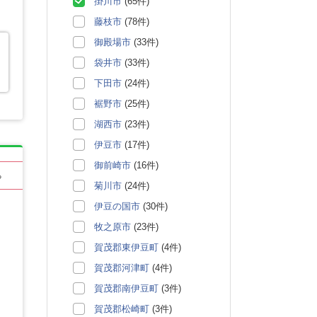
掛川市
(65件)
藤枝市
(78件)
御殿場市
(33件)
袋井市
(33件)
下田市
(24件)
裾野市
(25件)
湖西市
(23件)
伊豆市
(17件)
御前崎市
(16件)
る
菊川市
(24件)
伊豆の国市
(30件)
牧之原市
(23件)
賀茂郡東伊豆町
(4件)
賀茂郡河津町
(4件)
賀茂郡南伊豆町
(3件)
賀茂郡松崎町
(3件)