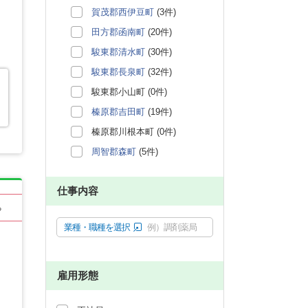
賀茂郡西伊豆町
(3件)
田方郡函南町
(20件)
駿東郡清水町
(30件)
駿東郡長泉町
(32件)
駿東郡小山町 (0件)
榛原郡吉田町
(19件)
榛原郡川根本町 (0件)
周智郡森町
(5件)
仕事内容
る
業種・職種を選択
例）調剤薬局
雇用形態