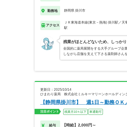
静岡県 掛川市
勤務地
ＪＲ東海道本線(東京－熱海) 掛川駅／天
アクセス
駅
残業がほとんどないため、しっかり
全国的に薬局展開をする大手グループ企
しながら店舗を支えて下さる薬剤師さん
更新日：2025/10/14
ひまわり薬局 株式会社ミルキーマリーンホールディン
【静岡県掛川市】 週1日～勤務ＯＫ
注目ポイント
残業月10ｈ以下
車通勤可
【時給】2,000円～
給与