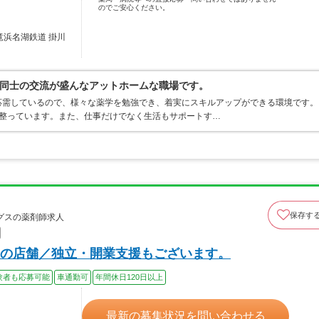
のでご安心ください。
竜浜名湖鉄道 掛川
フ同士の交流が盛んなアットホームな職場です。
応需しているので、様々な薬学を勉強でき、着実にスキルアップができる環境です。
が整っています。また、仕事だけでなく生活もサポートす…
保存す
グスの薬剤師求人
の店舗／独立・開業支援もございます。
験者も応募可能
車通勤可
年間休日120日以上
最新の募集状況を問い合わせる