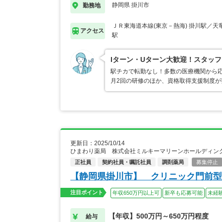
静岡県 掛川市
勤務地
ＪＲ東海道本線(東京－熱海) 掛川駅／天
アクセス
駅
Iターン・Uターン大歓迎！スタッ
駅チカで転勤なし！多数の医療機関から
月2回の研修のほか、資格取得支援制度
更新日：2025/10/14
ひまわり薬局 株式会社ミルキーマリーンホールディン
正社員
契約社員・嘱託社員
調剤薬局
募集停止
【静岡県掛川市】 クリニック門前型
注目ポイント
年収650万円以上可
新卒も応募可能
未経
【年収】500万円～650万円程度
給与