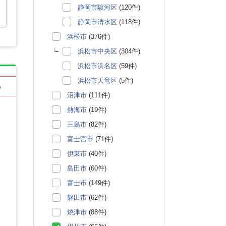
静岡市駿河区
(120件)
静岡市清水区
(118件)
浜松市
(376件)
浜松市中央区
(304件)
浜松市浜名区
(59件)
浜松市天竜区
(5件)
る
沼津市
(111件)
熱海市
(19件)
三島市
(82件)
富士宮市
(71件)
伊東市
(40件)
島田市
(60件)
富士市
(149件)
磐田市
(62件)
焼津市
(88件)