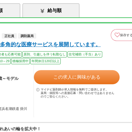
順
給与順
保存す
正社員
調剤薬局
多角的な医療サービスを展開しています。
験者も応募可能
原則、引越しを伴う転勤なし
住宅補助（手当）あり
0～29
積極採用中
年間休日120日以上
この求人に興味がある
4歳～モデル
マイナビ薬剤師が求人情報を無料でご提供します。
薬局・病院等への直接応募・問い合わせではありません
のでご安心ください。
竜浜名湖鉄道 掛川
れあいの輪を拡大中！