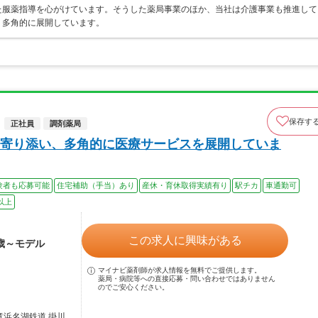
た服薬指導を心がけています。そうした薬局事業のほか、当社は介護事業も推進して
、多角的に展開しています。
保存す
正社員
調剤薬局
寄り添い、多角的に医療サービスを展開していま
験者も応募可能
住宅補助（手当）あり
産休・育休取得実績有り
駅チカ
車通勤可
以上
この求人に興味がある
4歳～モデル
マイナビ薬剤師が求人情報を無料でご提供します。
薬局・病院等への直接応募・問い合わせではありません
のでご安心ください。
竜浜名湖鉄道 掛川