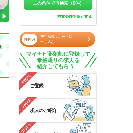
この条件で再検索（
5
件）
検索条件を保存する
無料転職サポートに
簡単1分
申し込む
マイナビ薬剤師に登録して
希望通りの求人を
紹介してもらう！
STEP1
ご登録
STEP2
求人のご紹介
STEP3