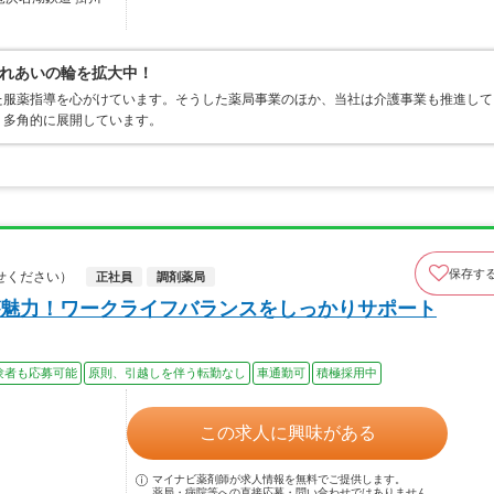
れあいの輪を拡大中！
た服薬指導を心がけています。そうした薬局事業のほか、当社は介護事業も推進して
、多角的に展開しています。
保存す
せください）
正社員
調剤薬局
魅力！ワークライフバランスをしっかりサポート
験者も応募可能
原則、引越しを伴う転勤なし
車通勤可
積極採用中
この求人に興味がある
マイナビ薬剤師が求人情報を無料でご提供します。
薬局・病院等への直接応募・問い合わせではありません