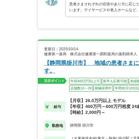
患者さまそれぞれの症状やあり方に応じ
います。デイサービスや老人ホームなど
更新日：2025/10/14
健康第一薬局 株式会社健康第一調剤薬局の薬剤師求人
【静岡県掛川市】 地域の患者さまに
す。
注目ポイント
年収600万円以上可
新卒も応募可能
未経
店舗数10～29
積極採用中
年間休日120日
【月収】26.0万円以上 モデル
【年収】400万円～600万円程度 2
給与
【時給】2,000円～
静岡県 掛川市
勤務地
ＪＲ東海道本線(東京－熱海) 掛川駅／天