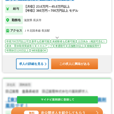
【月収】23.0万円～45.0万円以上
給与
【年収】360万円～700万円以上 モデル
勤務地
滋賀県 長浜市
アクセス
ＪＲ北陸本線 長浜駅
年収700万円以上可
新卒も応募可能
未経験者も応募可能
土日休み（相談可含む）
産休・育休取得実績有り
スキルアップ
車通勤可
店舗数30以上
積極採用中
年間休日120日以上
WEB面接OK
求人の詳細を見る
この求人に興味がある