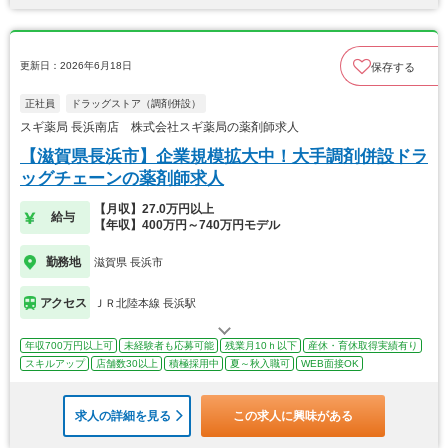
更新日：2026年6月18日
保存する
正社員
ドラッグストア（調剤併設）
スギ薬局 長浜南店 株式会社スギ薬局の薬剤師求人
【滋賀県長浜市】企業規模拡大中！大手調剤併設ドラ
ッグチェーンの薬剤師求人
【月収】27.0万円以上
給与
【年収】400万円～740万円モデル
勤務地
滋賀県 長浜市
アクセス
ＪＲ北陸本線 長浜駅
年収700万円以上可
未経験者も応募可能
残業月10ｈ以下
産休・育休取得実績有り
スキルアップ
店舗数30以上
積極採用中
夏～秋入職可
WEB面接OK
求人の詳細を見る
この求人に興味がある