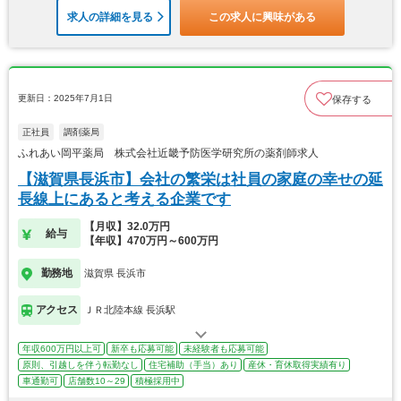
求人の詳細を見る
この求人に興味がある
更新日：2025年7月1日
保存する
正社員
調剤薬局
ふれあい岡平薬局 株式会社近畿予防医学研究所の薬剤師求人
【滋賀県長浜市】会社の繁栄は社員の家庭の幸せの延
長線上にあると考える企業です
【月収】32.0万円
給与
【年収】470万円～600万円
勤務地
滋賀県 長浜市
アクセス
ＪＲ北陸本線 長浜駅
年収600万円以上可
新卒も応募可能
未経験者も応募可能
原則、引越しを伴う転勤なし
住宅補助（手当）あり
産休・育休取得実績有り
車通勤可
店舗数10～29
積極採用中