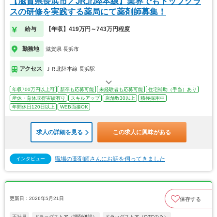
【滋賀県長浜市／JR北陸本線】業界でもトップクラ
スの研修を実践する薬局にて薬剤師募集！
給与
【年収】419万円～743万円程度
勤務地
滋賀県 長浜市
アクセス
ＪＲ北陸本線 長浜駅
年収700万円以上可
新卒も応募可能
未経験者も応募可能
住宅補助（手当）あり
産休・育休取得実績有り
スキルアップ
店舗数30以上
積極採用中
年間休日120日以上
WEB面接OK
求人の詳細を見る
この求人に興味がある
職場の薬剤師さんにお話を伺ってきました
インタビュー
更新日：2026年5月21日
保存する
正社員
ドラッグストア（調剤併設）
ドラッグストア（OTCのみ）