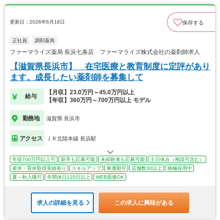
更新日：2026年6月18日
保存する
正社員
調剤薬局
ファーマライズ薬局 長浜七条店 ファーマライズ株式会社の薬剤師求人
【滋賀県長浜市】 在宅医療と教育制度に定評があり
ます。成長したい薬剤師を募集して
【月収】23.0万円～45.0万円以上
給与
【年収】360万円～700万円以上 モデル
勤務地
滋賀県 長浜市
アクセス
ＪＲ北陸本線 長浜駅
年収700万円以上可
新卒も応募可能
未経験者も応募可能
土日休み（相談可含む）
産休・育休取得実績有り
スキルアップ
車通勤可
店舗数30以上
積極採用中
夏～秋入職可
年間休日120日以上
WEB面接OK
求人の詳細を見る
この求人に興味がある