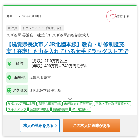
更新日：2026年6月18日
保存する
正社員
ドラッグストア（調剤併設）
スギ薬局 長浜店 株式会社スギ薬局の薬剤師求人
【滋賀県長浜市／JR北陸本線】教育・研修制度充
実！在宅にも力を入れている大手ドラッグストアで
す！
【月収】27.0万円以上
給与
【年収】400万円～740万円モデル
勤務地
滋賀県 長浜市
アクセス
ＪＲ北陸本線 長浜駅
年収700万円以上可
新卒も応募可能
未経験者も応募可能
産休・育休取得実績有り
スキルアップ
店舗数30以上
積極採用中
WEB面接OK
求人の詳細を見る
この求人に興味がある