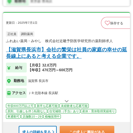
更新日：2025年7月1日
保存する
正社員
調剤薬局
ふれあい薬局・みやし 株式会社近畿予防医学研究所の薬剤師求人
【滋賀県長浜市】会社の繁栄は社員の家庭の幸せの延
長線上にあると考える企業です。
【月収】32.0万円
給与
【年収】470万円～600万円
勤務地
滋賀県 長浜市
アクセス
ＪＲ北陸本線 長浜駅
年収600万円以上可
新卒も応募可能
未経験者も応募可能
原則、引越しを伴う転勤なし
住宅補助（手当）あり
産休・育休取得実績有り
車通勤可
店舗数10～29
積極採用中
求人の詳細を見る
この求人に興味がある