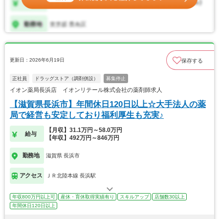
更新日：2026年6月19日
保存する
正社員
ドラッグストア（調剤併設）
募集停止
イオン薬局長浜店 イオンリテール株式会社の薬剤師求人
【滋賀県長浜市】年間休日120日以上☆大手法人の薬
局で経営も安定しており福利厚生も充実♪
【月収】31.1万円～58.0万円
給与
【年収】492万円～846万円
勤務地
滋賀県 長浜市
アクセス
ＪＲ北陸本線 長浜駅
年収800万円以上可
産休・育休取得実績有り
スキルアップ
店舗数30以上
年間休日120日以上