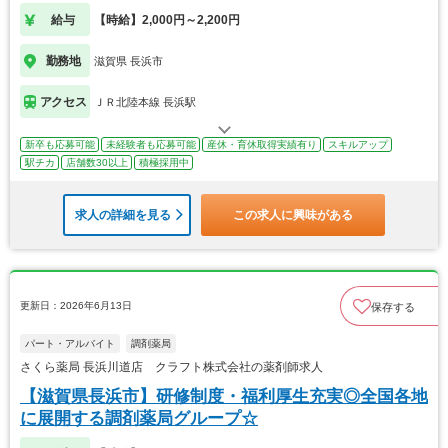
給与
【時給】2,000円～2,200円
勤務地
滋賀県 長浜市
アクセス
ＪＲ北陸本線 長浜駅
新卒も応募可能
未経験者も応募可能
産休・育休取得実績有り
スキルアップ
駅チカ
店舗数30以上
積極採用中
求人の詳細を見る
この求人に興味がある
更新日：2026年6月13日
保存する
パート・アルバイト
調剤薬局
さくら薬局 長浜川道店 クラフト株式会社の薬剤師求人
【滋賀県長浜市】研修制度・福利厚生充実◎全国各地
に展開する調剤薬局グループ☆