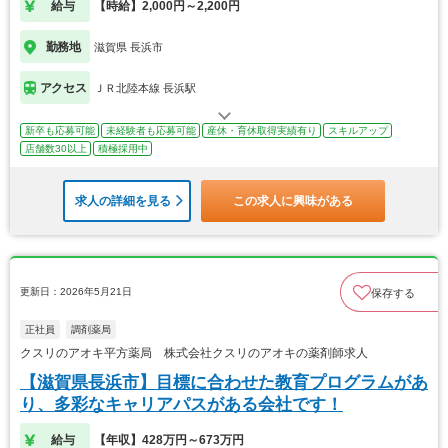
給与
【時給】2,000円～2,200円
勤務地
滋賀県 長浜市
アクセス
ＪＲ北陸本線 長浜駅
新卒も応募可能
未経験者も応募可能
産休・育休取得実績有り
スキルアップ
店舗数30以上
積極採用中
求人の詳細を見る
この求人に興味がある
更新日：2026年5月21日
保存する
正社員
調剤薬局
クスリのアオキ平方薬局 株式会社クスリのアオキの薬剤師求人
【滋賀県長浜市】目標に合わせた教育プログラムがあ
り、多彩なキャリアパスがある会社です！
給与
【年収】428万円～673万円