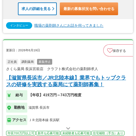
求人の詳細を見る
最新の募集状況を問い合わせる
職場の薬剤師さんにお話を伺ってきました
インタビュー
更新日：2026年6月19日
保存する
正社員
調剤薬局
募集停止
さくら薬局 長浜宮前店 クラフト株式会社の薬剤師求人
【滋賀県長浜市／JR北陸本線】業界でもトップクラ
スの研修を実践する薬局にて薬剤師募集！
給与
【年収】419万円～743万円程度
勤務地
滋賀県 長浜市
アクセス
ＪＲ北陸本線 長浜駅
年収700万円以上可
新卒も応募可能
未経験者も応募可能
住宅補助（手当）あり