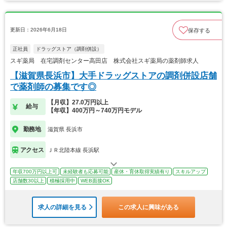
更新日：2026年6月18日
保存する
正社員
ドラッグストア（調剤併設）
スギ薬局 在宅調剤センター高田店 株式会社スギ薬局の薬剤師求人
【滋賀県長浜市】大手ドラッグストアの調剤併設店舗
で薬剤師の募集です◎
【月収】27.0万円以上
給与
【年収】400万円～740万円モデル
勤務地
滋賀県 長浜市
アクセス
ＪＲ北陸本線 長浜駅
年収700万円以上可
未経験者も応募可能
産休・育休取得実績有り
スキルアップ
店舗数30以上
積極採用中
WEB面接OK
求人の詳細を見る
この求人に興味がある