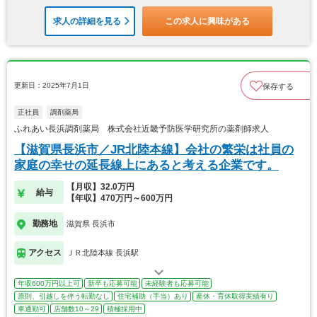
求人の詳細を見る
この求人に興味がある
更新日：2025年7月1日
保存する
正社員
調剤薬局
ふれあい長浜調剤薬局 株式会社近畿予防医学研究所の薬剤師求人
【滋賀県長浜市／JR北陸本線】会社の繁栄は社員の
家庭の幸せの延長線上にあると考える企業です。
【月収】32.0万円
給与
【年収】470万円～600万円
勤務地
滋賀県 長浜市
アクセス
ＪＲ北陸本線 長浜駅
年収600万円以上可
新卒も応募可能
未経験者も応募可能
原則、引越しを伴う転勤なし
住宅補助（手当）あり
産休・育休取得実績有り
車通勤可
店舗数10～29
積極採用中