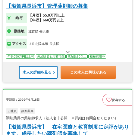
【滋賀県長浜市】管理薬剤師の募集
【月収】55.0万円以上
給与
【年収】660万円以上
勤務地
滋賀県 長浜市
アクセス
ＪＲ北陸本線 長浜駅
年収650万円以上可
未経験者も応募可能
店舗数30以上
積極採用中
求人の詳細を見る
この求人に興味がある
更新日：2026年6月18日
保存する
正社員
調剤薬局
調剤薬局の薬剤師求人（法人名非公開 ※詳細はお問合せください）
【滋賀県長浜市】 在宅医療と教育制度に定評があり
ます。成長したい薬剤師を募集して