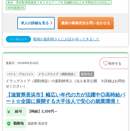
産休・育休取得実績有り
スキルアップ
店舗数30以上
年間休日120日以上
WEB面接OK
求人の詳細を見る
最新の募集状況を問い合わせる
職場の薬剤師さんにお話を伺ってきました
インタビュー
更新日：2026年6月18日
保存する
パート・アルバイト
ドラッグストア（調剤併設）
募集停止
ドラッグストア（調剤併設）の薬剤師求人（法人名非公開 ※詳細はお問合
せください）
【滋賀県長浜市】幅広い年代の方が活躍中◎高時給パ
ート☆全国に展開する大手法人で安心の就業環境！
給与
【時給】2,300円～
勤務地
滋賀県 長浜市