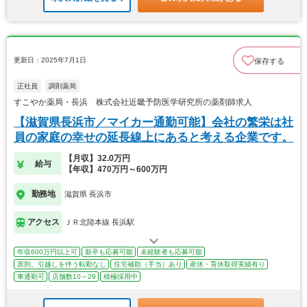
更新日：2025年7月1日
保存する
正社員
調剤薬局
すこやか薬局・長浜 株式会社近畿予防医学研究所の薬剤師求人
【滋賀県長浜市／マイカー通勤可能】会社の繁栄は社
員の家庭の幸せの延長線上にあると考える企業です。
【月収】32.0万円
給与
【年収】470万円～600万円
勤務地
滋賀県 長浜市
アクセス
ＪＲ北陸本線 長浜駅
年収600万円以上可
新卒も応募可能
未経験者も応募可能
原則、引越しを伴う転勤なし
住宅補助（手当）あり
産休・育休取得実績有り
車通勤可
店舗数10～29
積極採用中