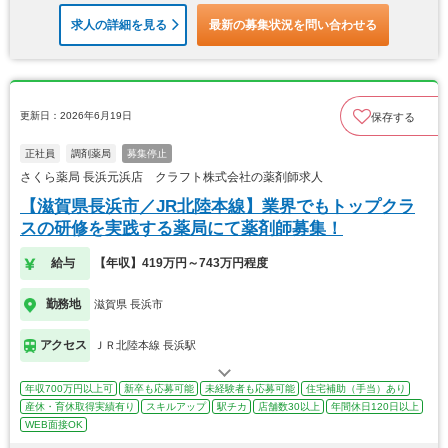
求人の詳細を見る
最新の募集状況を問い合わせる
更新日：2026年6月19日
保存する
正社員
調剤薬局
募集停止
さくら薬局 長浜元浜店 クラフト株式会社の薬剤師求人
【滋賀県長浜市／JR北陸本線】業界でもトップクラ
スの研修を実践する薬局にて薬剤師募集！
給与
【年収】419万円～743万円程度
勤務地
滋賀県 長浜市
アクセス
ＪＲ北陸本線 長浜駅
年収700万円以上可
新卒も応募可能
未経験者も応募可能
住宅補助（手当）あり
産休・育休取得実績有り
スキルアップ
駅チカ
店舗数30以上
年間休日120日以上
WEB面接OK