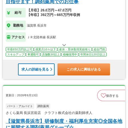
目指せます！調剤薬局でのお仕事
【月収】26.0万円～47.0万円
給与
【年収】392万円～665万円年収例
勤務地
滋賀県 長浜市
アクセス
ＪＲ北陸本線 長浜駅
年収650万円以上可
残業月10ｈ以下
産休・育休取得実績有り
総合門前
スキルアップ
車通勤可
店舗数30以上
積極採用中
年間休日120日以上
求人の詳細を見る
この求人に興味がある
更新日：2026年6月13日
保存する
パート・アルバイト
調剤薬局
さくら薬局 長浜宮前店 クラフト株式会社の薬剤師求人
【滋賀県長浜市】研修制度・福利厚生充実◎全国各地
に展開する調剤薬局グループ☆