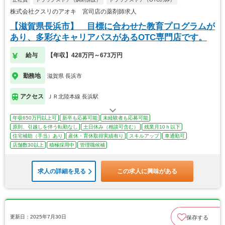
株式会社クスリのアオキ 宮司店の薬剤師求人
【滋賀県長浜市】 目標に合わせた教育プログラムが
あり、多彩なキャリアパスがあるOTC専門店です。
給与
【年収】428万円～673万円
勤務地
滋賀県 長浜市
アクセス
ＪＲ北陸本線 長浜駅
年収650万円以上可
新卒も応募可能
未経験者も応募可能
原則、引越しを伴う転勤なし
土日休み（相談可含む）
残業月10ｈ以下
住宅補助（手当）あり
産休・育休取得実績有り
スキルアップ
車通勤可
店舗数30以上
積極採用中
管理職候補
求人の詳細を見る
この求人に興味がある
更新日：2025年7月30日
保存する