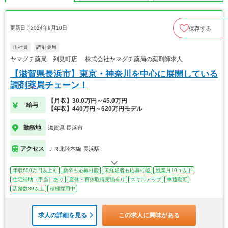
更新日：2024年9月10日
保存する
正社員
調剤薬局
ヤマグチ薬局 列見町店 株式会社ヤマグチ薬局の薬剤師求人
【滋賀県長浜市】東京・神奈川を中心に展開している
調剤薬局チェーン！
【月収】30.0万円～45.0万円
給与
【年収】440万円～620万円モデル
勤務地
滋賀県 長浜市
アクセス
ＪＲ北陸本線 長浜駅
年収600万円以上可
新卒も応募可能
未経験者も応募可能
残業月10ｈ以下
住宅補助（手当）あり
産休・育休取得実績有り
スキルアップ
車通勤可
店舗数30以上
積極採用中
求人の詳細を見る
この求人に興味がある