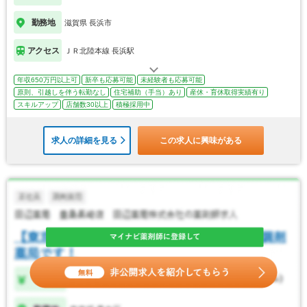
勤務地
滋賀県 長浜市
アクセス
ＪＲ北陸本線 長浜駅
年収650万円以上可
新卒も応募可能
未経験者も応募可能
原則、引越しを伴う転勤なし
住宅補助（手当）あり
産休・育休取得実績有り
スキルアップ
店舗数30以上
積極採用中
求人の詳細を見る
この求人に興味がある