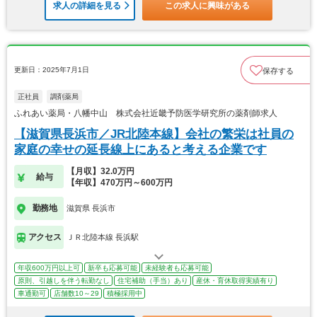
求人の詳細を見る
この求人に興味がある
更新日：2025年7月1日
保存する
正社員
調剤薬局
ふれあい薬局・八幡中山 株式会社近畿予防医学研究所の薬剤師求人
【滋賀県長浜市／JR北陸本線】会社の繁栄は社員の
家庭の幸せの延長線上にあると考える企業です
【月収】32.0万円
給与
【年収】470万円～600万円
勤務地
滋賀県 長浜市
アクセス
ＪＲ北陸本線 長浜駅
年収600万円以上可
新卒も応募可能
未経験者も応募可能
原則、引越しを伴う転勤なし
住宅補助（手当）あり
産休・育休取得実績有り
車通勤可
店舗数10～29
積極採用中