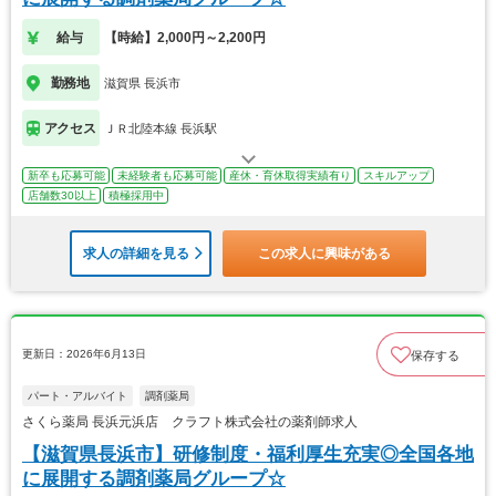
給与
【時給】2,000円～2,200円
勤務地
滋賀県 長浜市
アクセス
ＪＲ北陸本線 長浜駅
新卒も応募可能
未経験者も応募可能
産休・育休取得実績有り
スキルアップ
店舗数30以上
積極採用中
求人の詳細を見る
この求人に興味がある
更新日：2026年6月13日
保存する
パート・アルバイト
調剤薬局
さくら薬局 長浜元浜店 クラフト株式会社の薬剤師求人
【滋賀県長浜市】研修制度・福利厚生充実◎全国各地
に展開する調剤薬局グループ☆