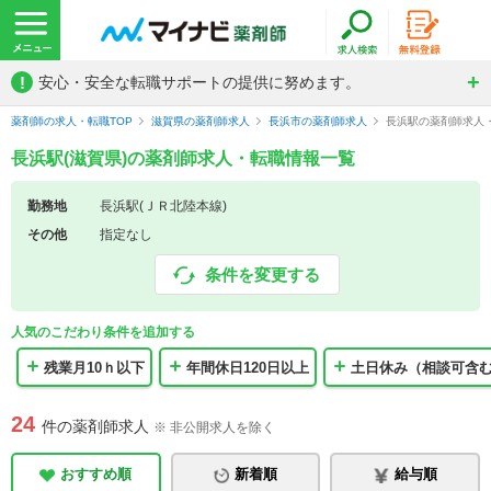
!
安心・安全な転職サポートの提供に努めます。
薬剤師の求人・転職TOP
滋賀県の薬剤師求人
長浜市の薬剤師求人
長浜駅の薬剤師求人
長浜駅(滋賀県)の薬剤師求人・転職情報一覧
勤務地
長浜駅(ＪＲ北陸本線)
その他
指定なし
条件を変更する
人気のこだわり条件を追加する
残業月10ｈ以下
年間休日120日以上
土日休み（相談可含
24
件の薬剤師求人
※ 非公開求人を除く
おすすめ順
新着順
給与順