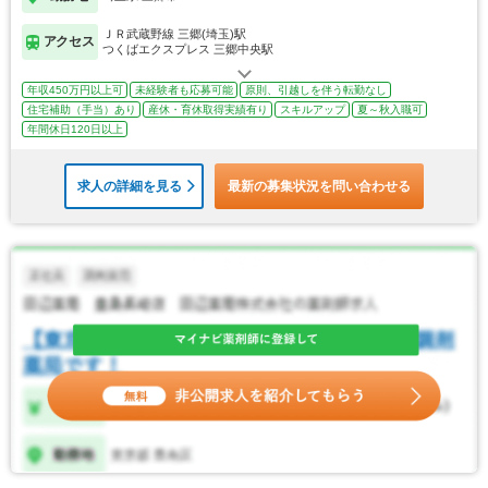
ＪＲ武蔵野線 三郷(埼玉)駅
アクセス
つくばエクスプレス 三郷中央駅
年収450万円以上可
未経験者も応募可能
原則、引越しを伴う転勤なし
住宅補助（手当）あり
産休・育休取得実績有り
スキルアップ
夏～秋入職可
年間休日120日以上
求人の詳細を見る
最新の募集状況を問い合わせる