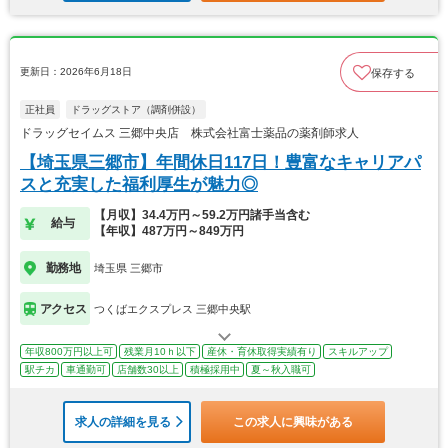
更新日：2026年6月18日
保存する
正社員
ドラッグストア（調剤併設）
ドラッグセイムス 三郷中央店 株式会社富士薬品の薬剤師求人
【埼玉県三郷市】年間休日117日！豊富なキャリアパ
スと充実した福利厚生が魅力◎
【月収】34.4万円～59.2万円諸手当含む
給与
【年収】487万円～849万円
勤務地
埼玉県 三郷市
アクセス
つくばエクスプレス 三郷中央駅
年収800万円以上可
残業月10ｈ以下
産休・育休取得実績有り
スキルアップ
駅チカ
車通勤可
店舗数30以上
積極採用中
夏～秋入職可
求人の詳細を見る
この求人に興味がある