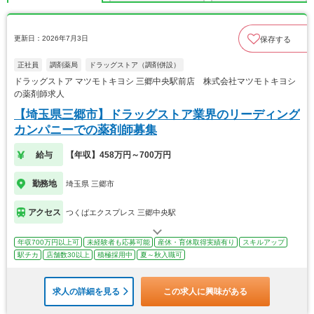
更新日：2026年7月3日
保存する
正社員
調剤薬局
ドラッグストア（調剤併設）
ドラッグストア マツモトキヨシ 三郷中央駅前店 株式会社マツモトキヨシ
の薬剤師求人
【埼玉県三郷市】ドラッグストア業界のリーディング
カンパニーでの薬剤師募集
給与
【年収】458万円～700万円
勤務地
埼玉県 三郷市
アクセス
つくばエクスプレス 三郷中央駅
年収700万円以上可
未経験者も応募可能
産休・育休取得実績有り
スキルアップ
駅チカ
店舗数30以上
積極採用中
夏～秋入職可
求人の詳細を見る
この求人に興味がある