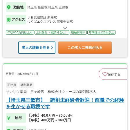
勤務地
埼玉県 新座市,埼玉県 三郷市
ＪＲ武蔵野線 新座駅
アクセス
つくばエクスプレス 三郷中央駅
年収650万円以上可
土日休み（相談可含む）
積極採用中
年間休日120日以上
求人の詳細を見る
この求人に興味がある
更新日：2026年6月18日
保存する
正社員
調剤薬局
サンリツ薬局 戸ヶ崎店 株式会社ウィーズの薬剤師求人
【埼玉県三郷市】 調剤未経験者歓迎！前職での経験
を生かせる環境です
【月収】40.0万円～70.0万円
給与
【年収】480万円～840万円