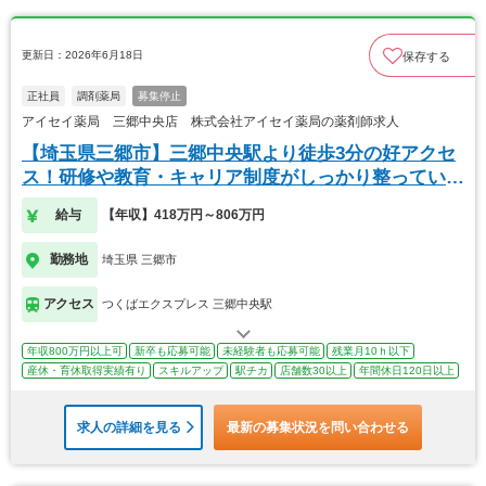
更新日：2026年6月18日
保存する
正社員
調剤薬局
募集停止
アイセイ薬局 三郷中央店 株式会社アイセイ薬局の薬剤師求人
【埼玉県三郷市】三郷中央駅より徒歩3分の好アクセ
ス！研修や教育・キャリア制度がしっかり整っていま
す。
給与
【年収】418万円～806万円
勤務地
埼玉県 三郷市
アクセス
つくばエクスプレス 三郷中央駅
年収800万円以上可
新卒も応募可能
未経験者も応募可能
残業月10ｈ以下
産休・育休取得実績有り
スキルアップ
駅チカ
店舗数30以上
年間休日120日以上
求人の詳細を見る
最新の募集状況を問い合わせる