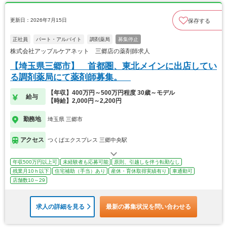
更新日：2026年7月15日
保存する
正社員
パート・アルバイト
調剤薬局
募集停止
株式会社アップルケアネット 三郷店の薬剤師求人
【埼玉県三郷市】 首都圏、東北メインに出店してい
る調剤薬局にて薬剤師募集。
【年収】400万円～500万円程度 30歳～モデル
給与
【時給】2,000円～2,200円
勤務地
埼玉県 三郷市
アクセス
つくばエクスプレス 三郷中央駅
年収500万円以上可
未経験者も応募可能
原則、引越しを伴う転勤なし
残業月10ｈ以下
住宅補助（手当）あり
産休・育休取得実績有り
車通勤可
店舗数10～29
求人の詳細を見る
最新の募集状況を問い合わせる