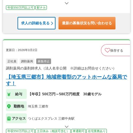
年収550万円以上可
駅チカ
求人の詳細を見る
最新の募集状況を問い合わせる
更新日：2026年3月2日
保存する
正社員
調剤薬局
募集停止
調剤薬局の薬剤師求人（法人名非公開 ※詳細はお問合せください）
【埼玉県三郷市】地域密着型のアットホームな薬局で
す！
給与
【年収】500万円～580万円程度 30歳モデル
勤務地
埼玉県 三郷市
アクセス
つくばエクスプレス 三郷中央駅
年収550万円以上可
土日休み（相談可含む）
車通勤可
在宅業務あり