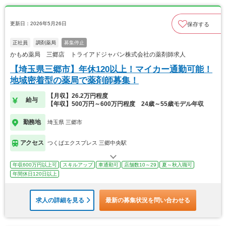
更新日：2026年5月26日
保存する
正社員
調剤薬局
募集停止
かもめ薬局 三郷店 トライアドジャパン株式会社の薬剤師求人
【埼玉県三郷市】年休120以上！マイカー通勤可能！
地域密着型の薬局で薬剤師募集！
【月収】26.2万円程度
給与
【年収】500万円～600万円程度 24歳～55歳モデル年収
勤務地
埼玉県 三郷市
アクセス
つくばエクスプレス 三郷中央駅
年収600万円以上可
スキルアップ
車通勤可
店舗数10～29
夏～秋入職可
年間休日120日以上
求人の詳細を見る
最新の募集状況を問い合わせる