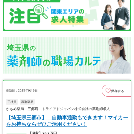
埼玉県
の
更新日：2025年9月9日
保存する
正社員
調剤薬局
かもめ薬局 三郷店 トライアドジャパン株式会社の薬剤師求人
【埼玉県三郷市】 自動車通勤もできます！マイカー
をお持ちならぜひご活用ください！
【月収】26.2万円