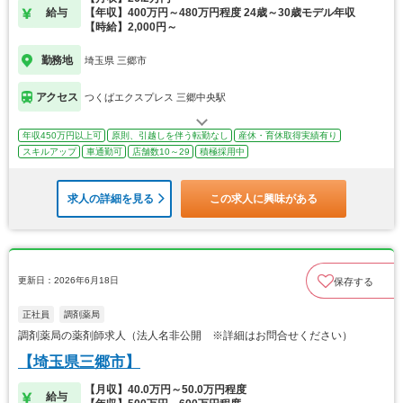
給与
【年収】400万円～480万円程度 24歳～30歳モデル年収
【時給】2,000円～
勤務地
埼玉県 三郷市
アクセス
つくばエクスプレス 三郷中央駅
年収450万円以上可
原則、引越しを伴う転勤なし
産休・育休取得実績有り
スキルアップ
車通勤可
店舗数10～29
積極採用中
求人の詳細を見る
この求人に興味がある
更新日：2026年6月18日
保存する
正社員
調剤薬局
調剤薬局の薬剤師求人（法人名非公開 ※詳細はお問合せください）
【埼玉県三郷市】
【月収】40.0万円～50.0万円程度
給与