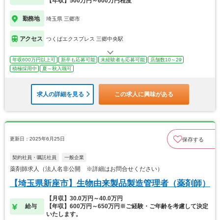
【年収】500万円～600万円程度
勤務地
埼玉県 三郷市
アクセス
つくばエクスプレス 三郷中央駅
年収600万円以上可
新卒も応募可能
未経験者も応募可能
店舗数10～29
積極採用中
夏～秋入職可
求人の詳細を見る
この求人に興味がある
更新日：2025年6月25日
保存する
契約社員・嘱託社員
一般企業
薬剤師求人（法人名非公開 ※詳細はお問合せください）
【埼玉県新座市】生物由来製品製造管理者（薬剤師）
【月収】30.0万円～40.0万円
給与
【年収】600万円～650万円※ご経験・ご年齢を考慮して決定
いたします。