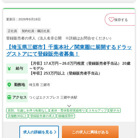
更新日：2026年6月18日
保存する
正社員
契約社員・嘱託社員
登録販売者の求人（法人名非公開 ※詳細はお問合せください）
【埼玉県三郷市】千葉本社／関東圏に展開するドラッ
グストアにて登録販売者募集！
【月収】17.6万円～26.0万円程度（登録販売者手当込） 20歳
給与
～モデル
【年収】253万円以上（登録販売者手当込）
勤務地
埼玉県 三郷市
アクセス
つくばエクスプレス 三郷中央駅
原則、引越しを伴う転勤なし
産休・育休取得実績有り
スキルアップ
駅チカ
店舗数30以上
登録販売者の求人
積極採用中
求人の詳細を見る
この求人に興味がある