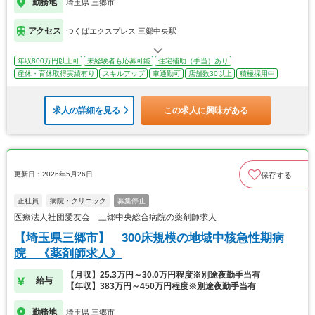
勤務地
埼玉県 三郷市
アクセス
つくばエクスプレス 三郷中央駅
年収800万円以上可
未経験者も応募可能
住宅補助（手当）あり
産休・育休取得実績有り
スキルアップ
車通勤可
店舗数30以上
積極採用中
求人の詳細を見る
この求人に興味がある
更新日：2026年5月26日
保存する
正社員
病院・クリニック
募集停止
医療法人社団愛友会 三郷中央総合病院の薬剤師求人
【埼玉県三郷市】 300床規模の地域中核急性期病
院 《薬剤師求人》
【月収】25.3万円～30.0万円程度※別途夜勤手当有
給与
【年収】383万円～450万円程度※別途夜勤手当有
勤務地
埼玉県 三郷市