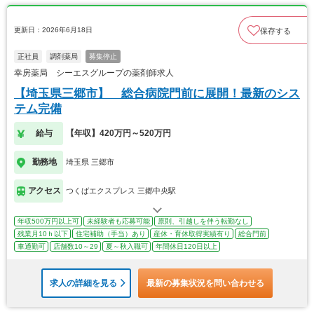
更新日：2026年6月18日
保存する
正社員
調剤薬局
募集停止
幸房薬局 シーエスグループの薬剤師求人
【埼玉県三郷市】 総合病院門前に展開！最新のシス
テム完備
給与
【年収】420万円～520万円
勤務地
埼玉県 三郷市
アクセス
つくばエクスプレス 三郷中央駅
年収500万円以上可
未経験者も応募可能
原則、引越しを伴う転勤なし
残業月10ｈ以下
住宅補助（手当）あり
産休・育休取得実績有り
総合門前
車通勤可
店舗数10～29
夏～秋入職可
年間休日120日以上
求人の詳細を見る
最新の募集状況を問い合わせる