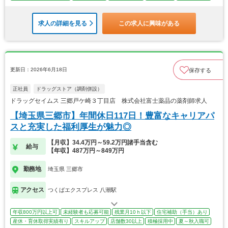
求人の詳細を見る
この求人に興味がある
更新日：2026年6月18日
保存する
正社員
ドラッグストア（調剤併設）
ドラッグセイムス 三郷戸ケ崎３丁目店 株式会社富士薬品の薬剤師求人
【埼玉県三郷市】年間休日117日！豊富なキャリアパ
スと充実した福利厚生が魅力◎
【月収】34.4万円～59.2万円諸手当含む
給与
【年収】487万円～849万円
勤務地
埼玉県 三郷市
アクセス
つくばエクスプレス 八潮駅
年収800万円以上可
未経験者も応募可能
残業月10ｈ以下
住宅補助（手当）あり
産休・育休取得実績有り
スキルアップ
店舗数30以上
積極採用中
夏～秋入職可