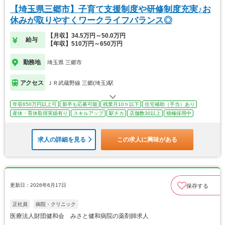
【埼玉県三郷市】子育て支援制度や研修制度充実♪お
休みが取りやすくワークライフバランス◎
【月収】34.5万円～50.0万円
給与
【年収】510万円～650万円
勤務地
埼玉県 三郷市
アクセス
ＪＲ武蔵野線 三郷(埼玉)駅
年収650万円以上可
新卒も応募可能
残業月10ｈ以下
住宅補助（手当）あり
産休・育休取得実績有り
スキルアップ
駅チカ
店舗数30以上
積極採用中
求人の詳細を見る
この求人に興味がある
更新日：2026年6月17日
保存する
正社員
病院・クリニック
医療法人財団健和会 みさと健和病院の薬剤師求人