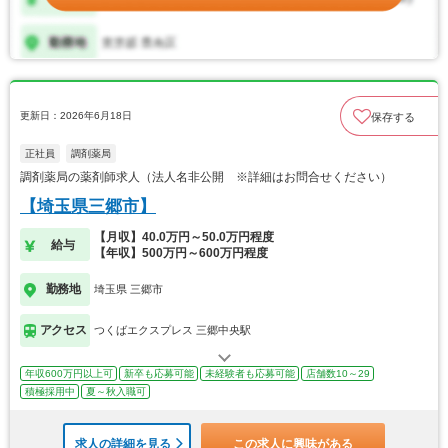
更新日：2026年6月18日
保存する
正社員
調剤薬局
調剤薬局の薬剤師求人（法人名非公開 ※詳細はお問合せください）
【埼玉県三郷市】
【月収】40.0万円～50.0万円程度
給与
【年収】500万円～600万円程度
勤務地
埼玉県 三郷市
アクセス
つくばエクスプレス 三郷中央駅
年収600万円以上可
新卒も応募可能
未経験者も応募可能
店舗数10～29
積極採用中
夏～秋入職可
求人の詳細を見る
この求人に興味がある