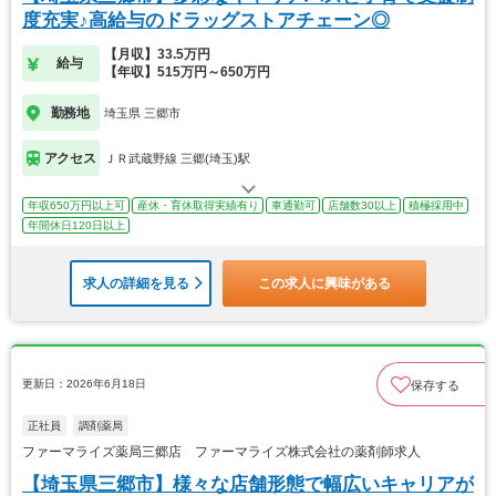
度充実♪高給与のドラッグストアチェーン◎
【月収】33.5万円
給与
【年収】515万円～650万円
勤務地
埼玉県 三郷市
アクセス
ＪＲ武蔵野線 三郷(埼玉)駅
年収650万円以上可
産休・育休取得実績有り
車通勤可
店舗数30以上
積極採用中
年間休日120日以上
求人の詳細を見る
この求人に興味がある
更新日：2026年6月18日
保存する
正社員
調剤薬局
ファーマライズ薬局三郷店 ファーマライズ株式会社の薬剤師求人
【埼玉県三郷市】様々な店舗形態で幅広いキャリアが