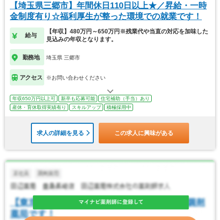
【埼玉県三郷市】年間休日110日以上★／昇給・一時
金制度有り☆福利厚生が整った環境での就業です！
【年収】480万円～650万円※残業代や当直の対応を加味した
給与
見込みの年収となります。
勤務地
埼玉県 三郷市
アクセス
※お問い合わせください
年収650万円以上可
新卒も応募可能
住宅補助（手当）あり
産休・育休取得実績有り
スキルアップ
積極採用中
求人の詳細を見る
この求人に興味がある