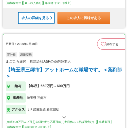
積極採用中
夏～秋入職可
年間休日120日以上
求人の詳細を見る
この求人に興味がある
更新日：2026年3月18日
保存する
正社員
調剤薬局
まごころ薬局 株式会社A&Pの薬剤師求人
【埼玉県三郷市】アットホームな職場です。＜薬剤師
＞
給与
【年収】550万円～600万円
勤務地
埼玉県 三郷市
アクセス
ＪＲ武蔵野線 新三郷駅
年収600万円以上可
未経験者も応募可能
土日休み（相談可含む）
車通勤可
積極採用中
年間休日120日以上