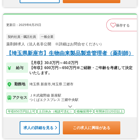
更新日：2025年6月25日
保存する
契約社員・嘱託社員
一般企業
薬剤師求人（法人名非公開 ※詳細はお問合せください）
【埼玉県新座市】生物由来製品製造管理者（薬剤師）
【月収】30.0万円～40.0万円
給与
【年収】600万円～650万円※ご経験・ご年齢を考慮して決定
いたします。
勤務地
埼玉県 新座市,埼玉県 三郷市
ＪＲ武蔵野線 新座駅
アクセス
つくばエクスプレス 三郷中央駅
年収650万円以上可
土日休み（相談可含む）
積極採用中
年間休日120日以上
求人の詳細を見る
この求人に興味がある