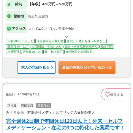
給与
【年収】420万円～520万円
勤務地
埼玉県 三郷市
アクセス
つくばエクスプレス 三郷中央駅
年収500万円以上可
未経験者も応募可能
原則、引越しを伴う転勤なし
残業月10ｈ以下
住宅補助（手当）あり
産休・育休取得実績有り
総合門前
車通勤可
店舗数10～29
夏～秋入職可
年間休日120日以上
求人の詳細を見る
最新の募集状況を問い合わせる
更新日：2026年6月15日
保存する
正社員
調剤薬局
募集停止
みさき薬局 有限会社メディカルブリッジの薬剤師求人
完全週休2日制で年間休日120日以上！外来・セルフ
メディケーション・在宅の3つに特化した薬局です！