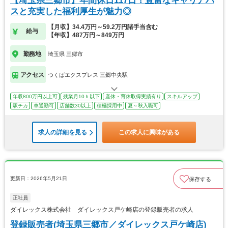
【埼玉県三郷市】年間休日117日！豊富なキャリアパ
スと充実した福利厚生が魅力◎
【月収】34.4万円～59.2万円諸手当含む
給与
【年収】487万円～849万円
勤務地
埼玉県 三郷市
アクセス
つくばエクスプレス 三郷中央駅
年収800万円以上可
残業月10ｈ以下
産休・育休取得実績有り
スキルアップ
駅チカ
車通勤可
店舗数30以上
積極採用中
夏～秋入職可
求人の詳細を見る
この求人に興味がある
更新日：2026年5月21日
保存する
正社員
ダイレックス株式会社 ダイレックス戸ケ崎店の登録販売者の求人
登録販売者(埼玉県三郷市／ダイレックス戸ケ崎店)