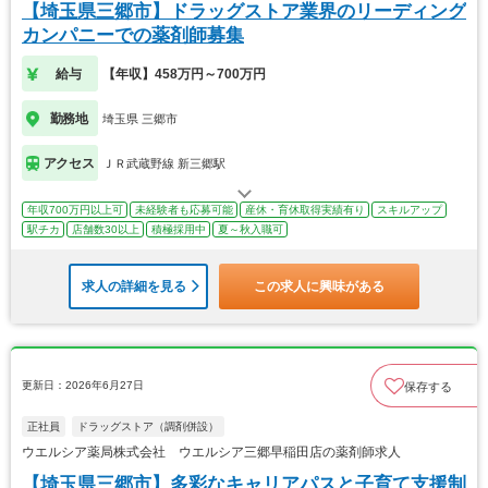
【埼玉県三郷市】ドラッグストア業界のリーディング
カンパニーでの薬剤師募集
給与
【年収】458万円～700万円
勤務地
埼玉県 三郷市
アクセス
ＪＲ武蔵野線 新三郷駅
年収700万円以上可
未経験者も応募可能
産休・育休取得実績有り
スキルアップ
駅チカ
店舗数30以上
積極採用中
夏～秋入職可
求人の詳細を見る
この求人に興味がある
更新日：2026年6月27日
保存する
正社員
ドラッグストア（調剤併設）
ウエルシア薬局株式会社 ウエルシア三郷早稲田店の薬剤師求人
【埼玉県三郷市】多彩なキャリアパスと子育て支援制