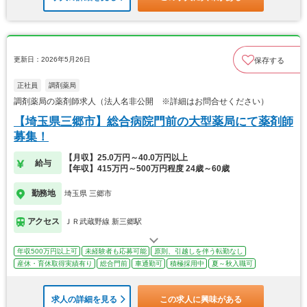
更新日：2026年5月26日
保存する
正社員
調剤薬局
調剤薬局の薬剤師求人（法人名非公開 ※詳細はお問合せください）
【埼玉県三郷市】総合病院門前の大型薬局にて薬剤師
募集！
【月収】25.0万円～40.0万円以上
給与
【年収】415万円～500万円程度 24歳～60歳
勤務地
埼玉県 三郷市
アクセス
ＪＲ武蔵野線 新三郷駅
年収500万円以上可
未経験者も応募可能
原則、引越しを伴う転勤なし
産休・育休取得実績有り
総合門前
車通勤可
積極採用中
夏～秋入職可
求人の詳細を見る
この求人に興味がある