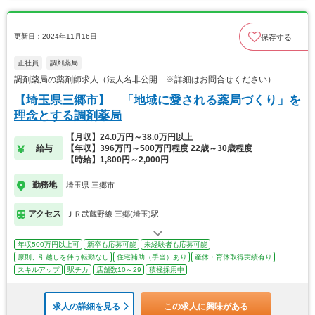
更新日：2024年11月16日
保存する
正社員
調剤薬局
調剤薬局の薬剤師求人（法人名非公開 ※詳細はお問合せください）
【埼玉県三郷市】 「地域に愛される薬局づくり」を
理念とする調剤薬局
【月収】24.0万円～38.0万円以上
給与
【年収】396万円～500万円程度 22歳～30歳程度
【時給】1,800円～2,000円
勤務地
埼玉県 三郷市
アクセス
ＪＲ武蔵野線 三郷(埼玉)駅
年収500万円以上可
新卒も応募可能
未経験者も応募可能
原則、引越しを伴う転勤なし
住宅補助（手当）あり
産休・育休取得実績有り
スキルアップ
駅チカ
店舗数10～29
積極採用中
求人の詳細を見る
この求人に興味がある