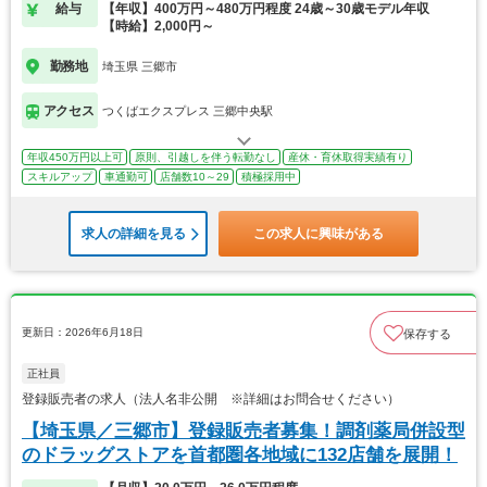
給与
【年収】400万円～480万円程度 24歳～30歳モデル年収
【時給】2,000円～
勤務地
埼玉県 三郷市
アクセス
つくばエクスプレス 三郷中央駅
年収450万円以上可
原則、引越しを伴う転勤なし
産休・育休取得実績有り
スキルアップ
車通勤可
店舗数10～29
積極採用中
求人の詳細を見る
この求人に興味がある
更新日：2026年6月18日
保存する
正社員
登録販売者の求人（法人名非公開 ※詳細はお問合せください）
【埼玉県／三郷市】登録販売者募集！調剤薬局併設型
のドラッグストアを首都圏各地域に132店舗を展開！