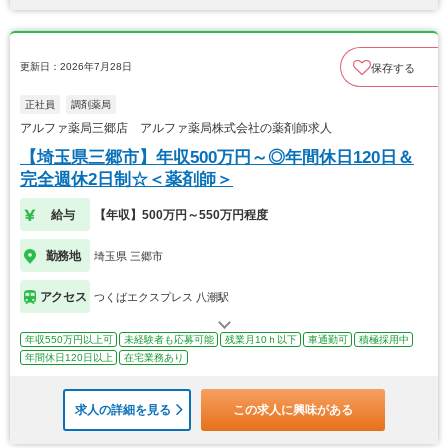
更新日：2026年7月28日
保存する
正社員
調剤薬局
アルファ薬局三郷店 アルファ薬局株式会社の薬剤師求人
【埼玉県三郷市】年収500万円～◎年間休日120日＆
完全週休2日制☆＜薬剤師＞
給与
【年収】500万円～550万円程度
勤務地
埼玉県 三郷市
アクセス
つくばエクスプレス 八潮駅
年収550万円以上可
未経験者も応募可能
残業月10ｈ以下
車通勤可
積極採用中
年間休日120日以上
在宅業務あり
求人の詳細を見る
この求人に興味がある