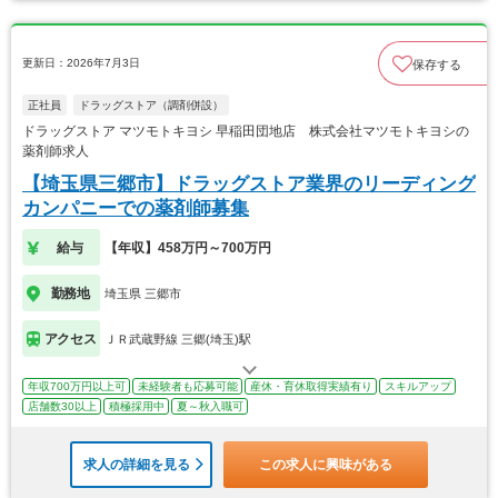
更新日：2026年7月3日
保存する
正社員
ドラッグストア（調剤併設）
ドラッグストア マツモトキヨシ 早稲田団地店 株式会社マツモトキヨシの
薬剤師求人
【埼玉県三郷市】ドラッグストア業界のリーディング
カンパニーでの薬剤師募集
給与
【年収】458万円～700万円
勤務地
埼玉県 三郷市
アクセス
ＪＲ武蔵野線 三郷(埼玉)駅
年収700万円以上可
未経験者も応募可能
産休・育休取得実績有り
スキルアップ
店舗数30以上
積極採用中
夏～秋入職可
求人の詳細を見る
この求人に興味がある