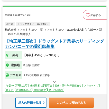
更新日：2026年7月3日
保存する
正社員
ドラッグストア（調剤併設）
株式会社マツモトキヨシ 薬 マツモトキヨシ matsukiyoLAB ららぽーと新
三郷店の薬剤師求人
【埼玉県三郷市】ドラッグストア業界のリーディング
カンパニーでの薬剤師募集
給与
【年収】458万円～700万円
勤務地
埼玉県 三郷市
アクセス
ＪＲ武蔵野線 新三郷駅
年収700万円以上可
未経験者も応募可能
産休・育休取得実績有り
スキルアップ
駅チカ
店舗数30以上
積極採用中
夏～秋入職可
求人の詳細を見る
この求人に興味がある