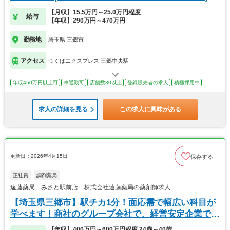
【月収】15.5万円～25.0万円程度
給与
【年収】290万円～470万円
勤務地
埼玉県 三郷市
アクセス
つくばエクスプレス 三郷中央駅
年収450万円以上可
車通勤可
店舗数30以上
登録販売者の求人
積極採用中
求人の詳細を見る
この求人に興味がある
更新日：2026年4月15日
保存する
正社員
調剤薬局
遠藤薬局 みさと駅前店 株式会社遠藤薬局の薬剤師求人
【埼玉県三郷市】駅チカ1分！面応需で幅広い科目が
学べます！商社のグループ会社で、経営安定企業で
す。
【年収】400万円～600万円程度 24歳～40歳