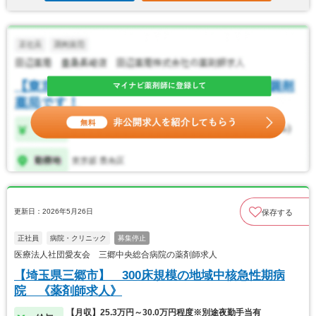
更新日：2026年5月26日
保存する
正社員
病院・クリニック
募集停止
医療法人社団愛友会 三郷中央総合病院の薬剤師求人
【埼玉県三郷市】 300床規模の地域中核急性期病
院 《薬剤師求人》
【月収】25.3万円～30.0万円程度※別途夜勤手当有