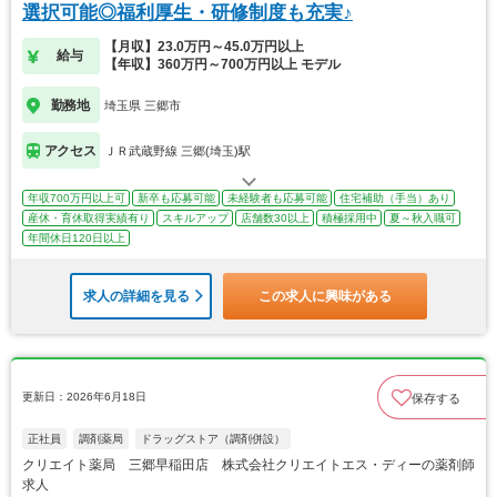
選択可能◎福利厚生・研修制度も充実♪
【月収】23.0万円～45.0万円以上
給与
【年収】360万円～700万円以上 モデル
勤務地
埼玉県 三郷市
アクセス
ＪＲ武蔵野線 三郷(埼玉)駅
年収700万円以上可
新卒も応募可能
未経験者も応募可能
住宅補助（手当）あり
産休・育休取得実績有り
スキルアップ
店舗数30以上
積極採用中
夏～秋入職可
年間休日120日以上
求人の詳細を見る
この求人に興味がある
更新日：2026年6月18日
保存する
正社員
調剤薬局
ドラッグストア（調剤併設）
クリエイト薬局 三郷早稲田店 株式会社クリエイトエス・ディーの薬剤師
求人