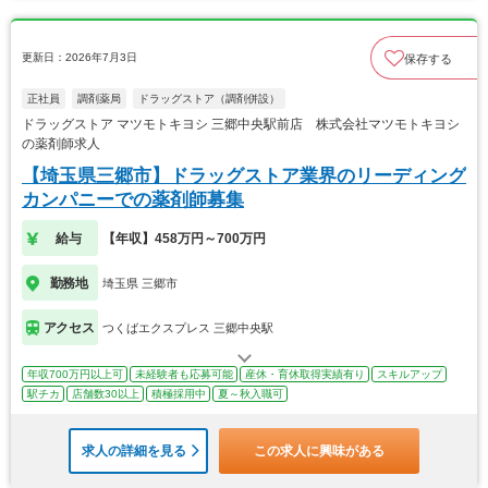
更新日：2026年7月3日
保存する
正社員
調剤薬局
ドラッグストア（調剤併設）
ドラッグストア マツモトキヨシ 三郷中央駅前店 株式会社マツモトキヨシ
の薬剤師求人
【埼玉県三郷市】ドラッグストア業界のリーディング
カンパニーでの薬剤師募集
給与
【年収】458万円～700万円
勤務地
埼玉県 三郷市
アクセス
つくばエクスプレス 三郷中央駅
年収700万円以上可
未経験者も応募可能
産休・育休取得実績有り
スキルアップ
駅チカ
店舗数30以上
積極採用中
夏～秋入職可
求人の詳細を見る
この求人に興味がある