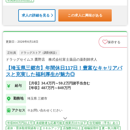
年間休日120日以上
求人の詳細を見る
この求人に興味がある
更新日：2026年6月18日
保存する
正社員
ドラッグストア（調剤併設）
ドラッグセイムス 鷹野店 株式会社富士薬品の薬剤師求人
【埼玉県三郷市】年間休日117日！豊富なキャリアパ
スと充実した福利厚生が魅力◎
【月収】34.4万円～59.2万円諸手当含む
給与
【年収】487万円～849万円
勤務地
埼玉県 三郷市
アクセス
※お問い合わせください
年収800万円以上可
未経験者も応募可能
残業月10ｈ以下
住宅補助（手当）あり
産休・育休取得実績有り
スキルアップ
店舗数30以上
積極採用中
夏～秋入職可