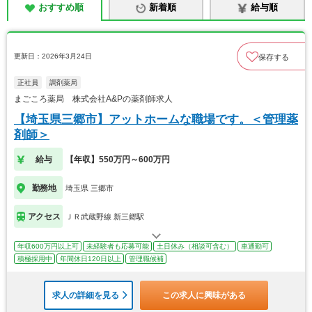
おすすめ順
新着順
給与順
更新日：2026年3月24日
保存する
正社員
調剤薬局
まごころ薬局 株式会社A&Pの薬剤師求人
【埼玉県三郷市】アットホームな職場です。＜管理薬
剤師＞
給与
【年収】550万円～600万円
勤務地
埼玉県 三郷市
アクセス
ＪＲ武蔵野線 新三郷駅
年収600万円以上可
未経験者も応募可能
土日休み（相談可含む）
車通勤可
積極採用中
年間休日120日以上
管理職候補
求人の詳細を見る
この求人に興味がある