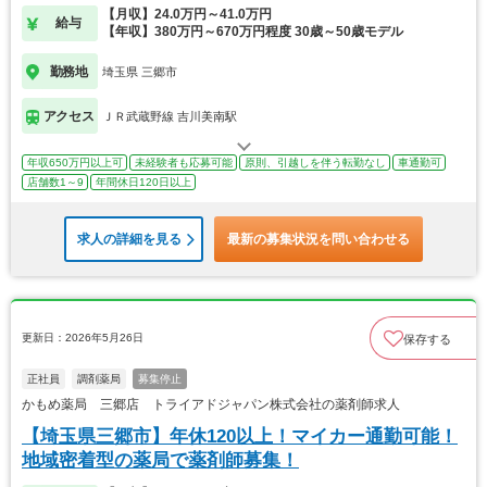
【月収】24.0万円～41.0万円
給与
【年収】380万円～670万円程度 30歳～50歳モデル
勤務地
埼玉県 三郷市
アクセス
ＪＲ武蔵野線 吉川美南駅
年収650万円以上可
未経験者も応募可能
原則、引越しを伴う転勤なし
車通勤可
店舗数1～9
年間休日120日以上
求人の詳細を見る
最新の募集状況を問い合わせる
更新日：2026年5月26日
保存する
正社員
調剤薬局
募集停止
かもめ薬局 三郷店 トライアドジャパン株式会社の薬剤師求人
【埼玉県三郷市】年休120以上！マイカー通勤可能！
地域密着型の薬局で薬剤師募集！