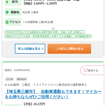
給与
【時給】2,000円～2,300円
勤務地
埼玉県 三郷市
アクセス
ＪＲ武蔵野線 三郷(埼玉)駅
年収600万円以上可
未経験者も応募可能
原則、引越しを伴う転勤なし
残業月10ｈ以下
産休・育休取得実績有り
駅チカ
店舗数1～9
積極採用中
求人の詳細を見る
この求人に興味がある
更新日：2025年9月9日
保存する
正社員
調剤薬局
かもめ薬局 三郷店 トライアドジャパン株式会社の薬剤師求人
【埼玉県三郷市】 自動車通勤もできます！マイカー
をお持ちならぜひご活用ください！
【月収】26.2万円