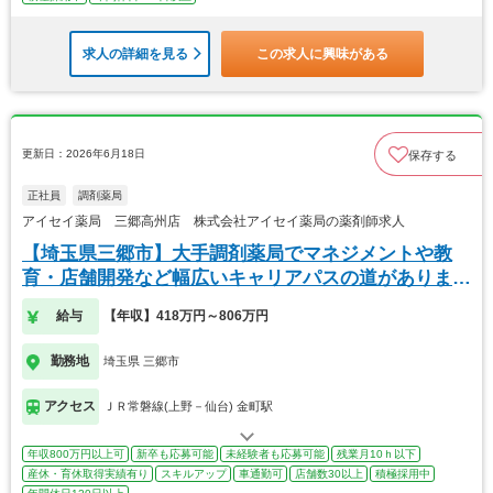
求人の詳細を見る
この求人に興味がある
更新日：2026年6月18日
保存する
正社員
調剤薬局
アイセイ薬局 三郷高州店 株式会社アイセイ薬局の薬剤師求人
【埼玉県三郷市】大手調剤薬局でマネジメントや教
育・店舗開発など幅広いキャリアパスの道がありま
す！
給与
【年収】418万円～806万円
勤務地
埼玉県 三郷市
アクセス
ＪＲ常磐線(上野－仙台) 金町駅
年収800万円以上可
新卒も応募可能
未経験者も応募可能
残業月10ｈ以下
産休・育休取得実績有り
スキルアップ
車通勤可
店舗数30以上
積極採用中