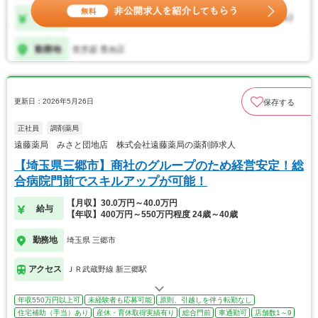
更新日：2026年5月26日
保存する
正社員
調剤薬局
遠藤薬局 みさと団地店 株式会社遠藤薬局の薬剤師求人
【埼玉県三郷市】商社のグループのため経営安定！総
合病院門前でスキルアップが可能！
【月収】30.0万円～40.0万円
給与
【年収】400万円～550万円程度 24歳～40歳
勤務地
埼玉県 三郷市
アクセス
ＪＲ武蔵野線 新三郷駅
年収550万円以上可
未経験者も応募可能
原則、引越しを伴う転勤なし
住宅補助（手当）あり
産休・育休取得実績有り
総合門前
車通勤可
店舗数1～9