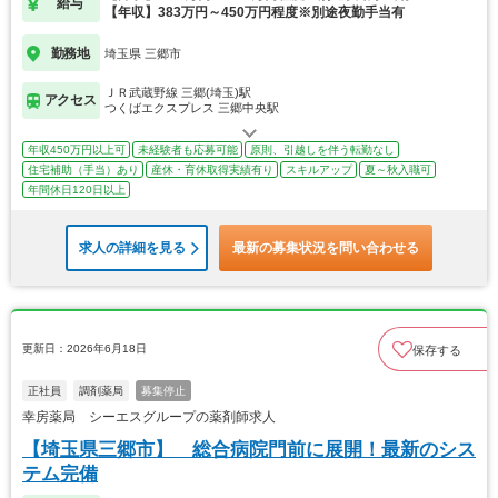
給与
【年収】383万円～450万円程度※別途夜勤手当有
勤務地
埼玉県 三郷市
ＪＲ武蔵野線 三郷(埼玉)駅
アクセス
つくばエクスプレス 三郷中央駅
年収450万円以上可
未経験者も応募可能
原則、引越しを伴う転勤なし
住宅補助（手当）あり
産休・育休取得実績有り
スキルアップ
夏～秋入職可
年間休日120日以上
求人の詳細を見る
最新の募集状況を問い合わせる
更新日：2026年6月18日
保存する
正社員
調剤薬局
募集停止
幸房薬局 シーエスグループの薬剤師求人
【埼玉県三郷市】 総合病院門前に展開！最新のシス
テム完備