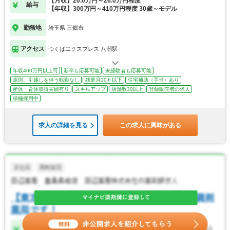
【月収】20.0万円～26.0万円程度
給与
【年収】300万円～410万円程度 30歳～モデル
勤務地
埼玉県 三郷市
アクセス
つくばエクスプレス 八潮駅
年収400万円以上可
新卒も応募可能
未経験者も応募可能
原則、引越しを伴う転勤なし
残業月10ｈ以下
住宅補助（手当）あり
産休・育休取得実績有り
スキルアップ
店舗数30以上
登録販売者の求人
積極採用中
求人の詳細を見る
この求人に興味がある