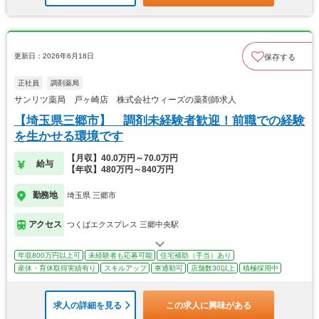
更新日：2026年6月18日
保存する
正社員
調剤薬局
サンリツ薬局 戸ヶ崎店 株式会社ウィーズの薬剤師求人
【埼玉県三郷市】 調剤未経験者歓迎！前職での経験
を生かせる環境です
【月収】40.0万円～70.0万円
給与
【年収】480万円～840万円
勤務地
埼玉県 三郷市
アクセス
つくばエクスプレス 三郷中央駅
年収800万円以上可
未経験者も応募可能
住宅補助（手当）あり
産休・育休取得実績有り
スキルアップ
車通勤可
店舗数30以上
積極採用中
求人の詳細を見る
この求人に興味がある