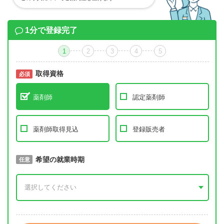
1分で登録完了
1
2
3
4
5
取得資格
必須
必須
薬剤師
認定薬剤師
薬剤師取得見込
登録販売者
取得予定年
希望の就業時期
必須
任意
年 3月