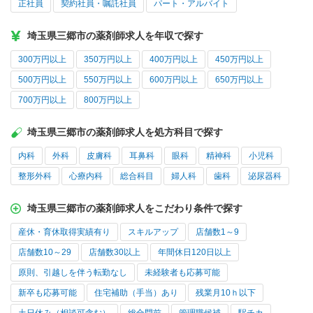
正社員
契約社員・嘱託社員
パート・アルバイト
埼玉県三郷市の薬剤師求人を年収で探す
300万円以上
350万円以上
400万円以上
450万円以上
500万円以上
550万円以上
600万円以上
650万円以上
700万円以上
800万円以上
埼玉県三郷市の薬剤師求人を処方科目で探す
内科
外科
皮膚科
耳鼻科
眼科
精神科
小児科
整形外科
心療内科
総合科目
婦人科
歯科
泌尿器科
埼玉県三郷市の薬剤師求人をこだわり条件で探す
産休・育休取得実績有り
スキルアップ
店舗数1～9
店舗数10～29
店舗数30以上
年間休日120日以上
原則、引越しを伴う転勤なし
未経験者も応募可能
新卒も応募可能
住宅補助（手当）あり
残業月10ｈ以下