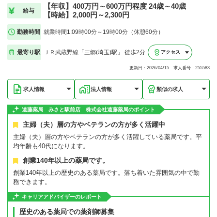
【年収】400万円～600万円程度 24歳～40歳
給与
【時給】2,000円～2,300円
勤務時間
就業時間1:09時00分～19時00分（休憩60分）
最寄り駅
ＪＲ武蔵野線「三郷(埼玉)駅」 徒歩2分
アクセス
更新日：2026/04/15 求人番号：255583
求人情報
法人情報
類似の求人
遠藤薬局 みさと駅前店 株式会社遠藤薬局のポイント
主婦（夫）層の方やベテランの方が多く活躍中
主婦（夫）層の方やベテランの方が多く活躍している薬局です。平
均年齢も40代になります。
創業140年以上の薬局です。
創業140年以上の歴史のある薬局です。落ち着いた雰囲気の中で勤
務できます。
キャリアアドバイザーのレポート
歴史のある薬局での薬剤師募集