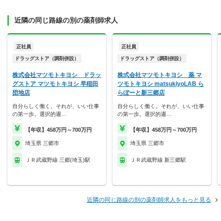
近隣の同じ路線の別の薬剤師求人
正社員
正社員
ドラッグストア（調剤併設）
ドラッグストア（調剤併設）
株式会社マツモトキヨシ ドラッ
株式会社マツモトキヨシ 薬 マ
グストア マツモトキヨシ 早稲田
ツモトキヨシ matsukiyoLAB ら
団地店
らぽーと新三郷店
自分らしく働く。それが、いい仕事
自分らしく働く。それが、いい仕事
の第一歩。選択的週…
の第一歩。選択的週…
【年収】458万円～700万円
【年収】458万円～700万円
埼玉県 三郷市
埼玉県 三郷市
ＪＲ武蔵野線 三郷(埼玉)駅
ＪＲ武蔵野線 新三郷駅
近隣の同じ路線の別の薬剤師求人をもっと見る