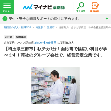
!
安心・安全な転職サポートの提供に努めます。
薬剤師の求人・転職TOP
埼玉県
三郷市
遠藤薬局 みさと駅前店 株式会社遠藤薬局の
正社員
調剤薬局
遠藤薬局 みさと駅前店
株式会社遠藤薬局
の薬剤師求人
【埼玉県三郷市】駅チカ1分！面応需で幅広い科目が学
べます！商社のグループ会社で、経営安定企業です。