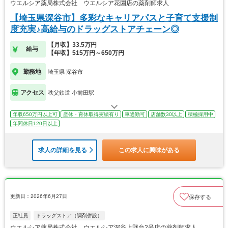
ウエルシア薬局株式会社 ウエルシア花園店の薬剤師求人
【埼玉県深谷市】多彩なキャリアパスと子育て支援制
度充実♪高給与のドラッグストアチェーン◎
【月収】33.5万円
給与
【年収】515万円～650万円
勤務地
埼玉県 深谷市
アクセス
秩父鉄道 小前田駅
年収650万円以上可
産休・育休取得実績有り
車通勤可
店舗数30以上
積極採用中
年間休日120日以上
求人の詳細を見る
この求人に興味がある
更新日：2026年6月27日
保存する
正社員
ドラッグストア（調剤併設）
ウエルシア薬局株式会社 ウエルシア深谷上野台2号店の薬剤師求人