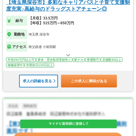
【埼玉県深谷市】多彩なキャリアパスと子育て支援制
度充実♪高給与のドラッグストアチェーン◎
【月収】33.5万円
給与
【年収】515万円～650万円
勤務地
埼玉県 深谷市
アクセス
秩父鉄道 小前田駅
年収650万円以上可
産休・育休取得実績有り
駅チカ
車通勤可
店舗数30以上
積極採用中
年間休日120日以上
求人の詳細を見る
この求人に興味がある