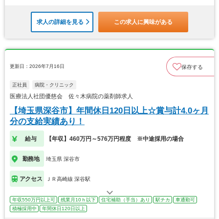
求人の詳細を見る
この求人に興味がある
更新日：2026年7月16日
保存する
正社員
病院・クリニック
医療法人社団優慈会 佐々木病院の薬剤師求人
【埼玉県深谷市】年間休日120日以上☆賞与計4.0ヶ月
分の支給実績あり！
給与
【年収】460万円～576万円程度 ※中途採用の場合
勤務地
埼玉県 深谷市
アクセス
ＪＲ高崎線 深谷駅
年収550万円以上可
残業月10ｈ以下
住宅補助（手当）あり
駅チカ
車通勤可
積極採用中
年間休日120日以上