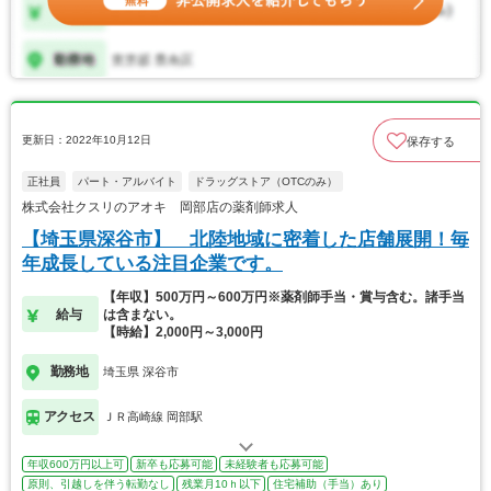
更新日：2022年10月12日
保存する
正社員
パート・アルバイト
ドラッグストア（OTCのみ）
株式会社クスリのアオキ 岡部店の薬剤師求人
【埼玉県深谷市】 北陸地域に密着した店舗展開！毎
年成長している注目企業です。
【年収】500万円～600万円※薬剤師手当・賞与含む。諸手当
給与
は含まない。
【時給】2,000円～3,000円
勤務地
埼玉県 深谷市
アクセス
ＪＲ高崎線 岡部駅
年収600万円以上可
新卒も応募可能
未経験者も応募可能
原則、引越しを伴う転勤なし
残業月10ｈ以下
住宅補助（手当）あり