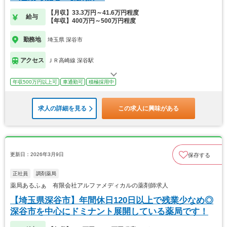
【月収】33.3万円～41.6万円程度
給与
【年収】400万円～500万円程度
勤務地
埼玉県 深谷市
アクセス
ＪＲ高崎線 深谷駅
年収500万円以上可
車通勤可
積極採用中
求人の詳細を見る
この求人に興味がある
更新日：2026年3月9日
保存する
正社員
調剤薬局
薬局あるふぁ 有限会社アルファメディカルの薬剤師求人
【埼玉県深谷市】年間休日120日以上で残業少なめ◎
深谷市を中心にドミナント展開している薬局です！