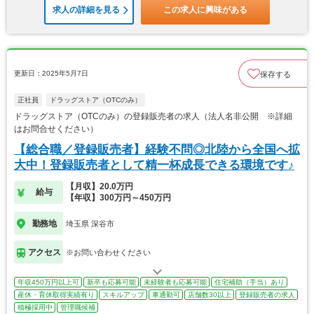
求人の詳細を見る
この求人に興味がある
更新日：2025年5月7日
保存する
正社員
ドラッグストア（OTCのみ）
ドラッグストア（OTCのみ）の登録販売者の求人（法人名非公開 ※詳細
はお問合せください）
【総合職／登録販売者】経験不問◎北陸から全国へ拡
大中！登録販売者として精一杯成長できる環境です♪
【月収】20.0万円
給与
【年収】300万円～450万円
勤務地
埼玉県 深谷市
アクセス
※お問い合わせください
年収450万円以上可
新卒も応募可能
未経験者も応募可能
住宅補助（手当）あり
産休・育休取得実績有り
スキルアップ
車通勤可
店舗数30以上
登録販売者の求人
積極採用中
管理職候補