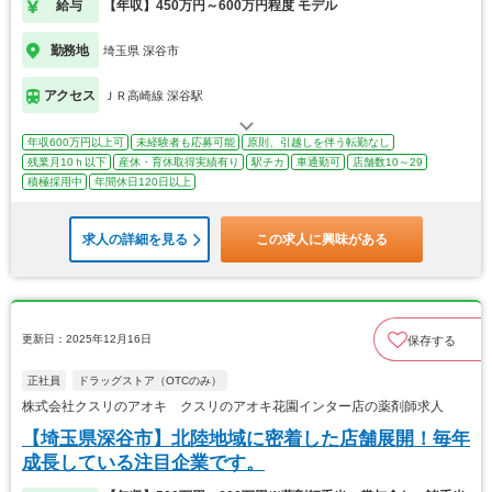
給与
【年収】450万円～600万円程度 モデル
勤務地
埼玉県 深谷市
アクセス
ＪＲ高崎線 深谷駅
年収600万円以上可
未経験者も応募可能
原則、引越しを伴う転勤なし
残業月10ｈ以下
産休・育休取得実績有り
駅チカ
車通勤可
店舗数10～29
積極採用中
年間休日120日以上
求人の詳細を見る
この求人に興味がある
更新日：2025年12月16日
保存する
正社員
ドラッグストア（OTCのみ）
株式会社クスリのアオキ クスリのアオキ花園インター店の薬剤師求人
【埼玉県深谷市】北陸地域に密着した店舗展開！毎年
成長している注目企業です。