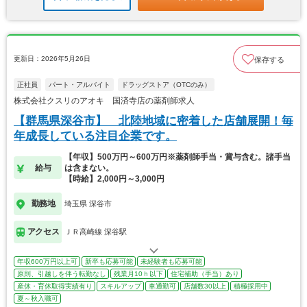
更新日：2026年5月26日
保存する
正社員
パート・アルバイト
ドラッグストア（OTCのみ）
株式会社クスリのアオキ 国済寺店の薬剤師求人
【群馬県深谷市】 北陸地域に密着した店舗展開！毎
年成長している注目企業です。
【年収】500万円～600万円※薬剤師手当・賞与含む。諸手当
給与
は含まない。
【時給】2,000円～3,000円
勤務地
埼玉県 深谷市
アクセス
ＪＲ高崎線 深谷駅
年収600万円以上可
新卒も応募可能
未経験者も応募可能
原則、引越しを伴う転勤なし
残業月10ｈ以下
住宅補助（手当）あり
産休・育休取得実績有り
スキルアップ
車通勤可
店舗数30以上
積極採用中
夏～秋入職可