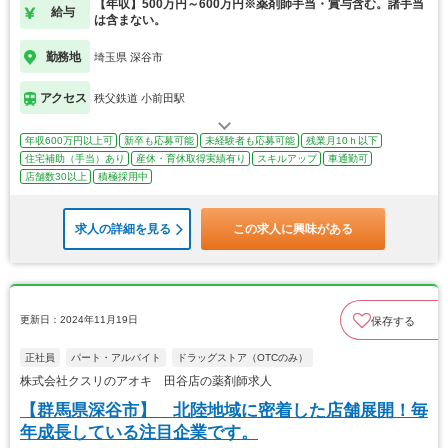
【年収】500万円～600万円※薬剤師手当・賞与含む。諸手当
給与
は含まない。
勤務地
埼玉県 深谷市
アクセス
秩父鉄道 小前田駅
年収600万円以上可
新卒も応募可能
未経験者も応募可能
残業月10ｈ以下
住宅補助（手当）あり
産休・育休取得実績有り
スキルアップ
車通勤可
店舗数30以上
積極採用中
求人の詳細を見る
この求人に興味がある
更新日：2024年11月19日
保存する
正社員
パート・アルバイト
ドラッグストア（OTCのみ）
株式会社クスリのアオキ 田谷店の薬剤師求人
【群馬県深谷市】 北陸地域に密着した店舗展開！毎
年成長している注目企業です。