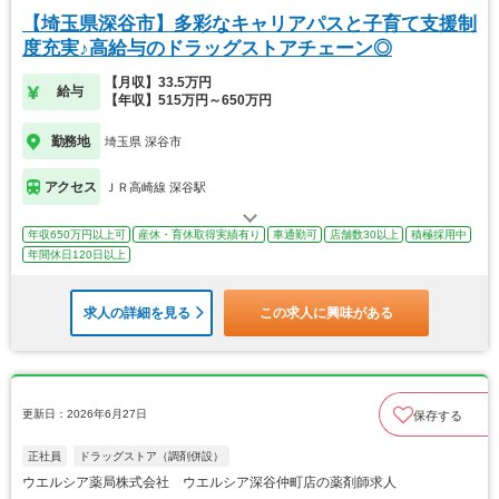
【埼玉県深谷市】多彩なキャリアパスと子育て支援制
度充実♪高給与のドラッグストアチェーン◎
【月収】33.5万円
給与
【年収】515万円～650万円
勤務地
埼玉県 深谷市
アクセス
ＪＲ高崎線 深谷駅
年収650万円以上可
産休・育休取得実績有り
車通勤可
店舗数30以上
積極採用中
年間休日120日以上
求人の詳細を見る
この求人に興味がある
更新日：2026年6月27日
保存する
正社員
ドラッグストア（調剤併設）
ウエルシア薬局株式会社 ウエルシア深谷仲町店の薬剤師求人