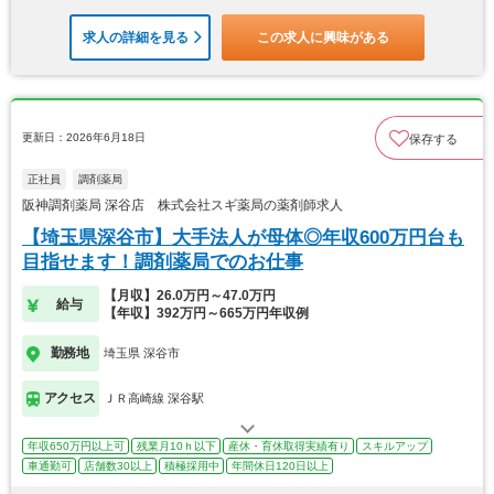
求人の詳細を見る
この求人に興味がある
更新日：2026年6月18日
保存する
正社員
調剤薬局
阪神調剤薬局 深谷店 株式会社スギ薬局の薬剤師求人
【埼玉県深谷市】大手法人が母体◎年収600万円台も
目指せます！調剤薬局でのお仕事
【月収】26.0万円～47.0万円
給与
【年収】392万円～665万円年収例
勤務地
埼玉県 深谷市
アクセス
ＪＲ高崎線 深谷駅
年収650万円以上可
残業月10ｈ以下
産休・育休取得実績有り
スキルアップ
車通勤可
店舗数30以上
積極採用中
年間休日120日以上