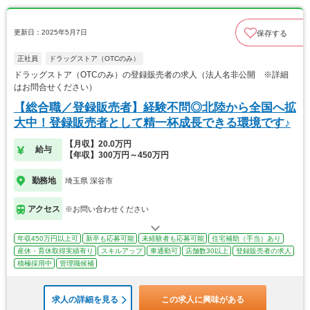
更新日：2025年5月7日
保存する
正社員
ドラッグストア（OTCのみ）
ドラッグストア（OTCのみ）の登録販売者の求人（法人名非公開 ※詳細
はお問合せください）
【総合職／登録販売者】経験不問◎北陸から全国へ拡
大中！登録販売者として精一杯成長できる環境です♪
【月収】20.0万円
給与
【年収】300万円～450万円
勤務地
埼玉県 深谷市
アクセス
※お問い合わせください
年収450万円以上可
新卒も応募可能
未経験者も応募可能
住宅補助（手当）あり
産休・育休取得実績有り
スキルアップ
車通勤可
店舗数30以上
登録販売者の求人
積極採用中
管理職候補
求人の詳細を見る
この求人に興味がある