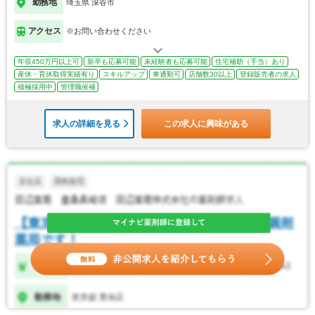
勤務地
埼玉県 深谷市
アクセス
※お問い合わせください
年収450万円以上可
新卒も応募可能
未経験者も応募可能
住宅補助（手当）あり
産休・育休取得実績有り
スキルアップ
車通勤可
店舗数30以上
登録販売者の求人
積極採用中
管理職候補
求人の詳細を見る
この求人に興味がある