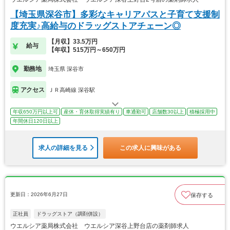
【埼玉県深谷市】多彩なキャリアパスと子育て支援制
度充実♪高給与のドラッグストアチェーン◎
【月収】33.5万円
給与
【年収】515万円～650万円
勤務地
埼玉県 深谷市
アクセス
ＪＲ高崎線 深谷駅
年収650万円以上可
産休・育休取得実績有り
車通勤可
店舗数30以上
積極採用中
年間休日120日以上
求人の詳細を見る
この求人に興味がある
更新日：2026年6月27日
保存する
正社員
ドラッグストア（調剤併設）
ウエルシア薬局株式会社 ウエルシア深谷上野台店の薬剤師求人