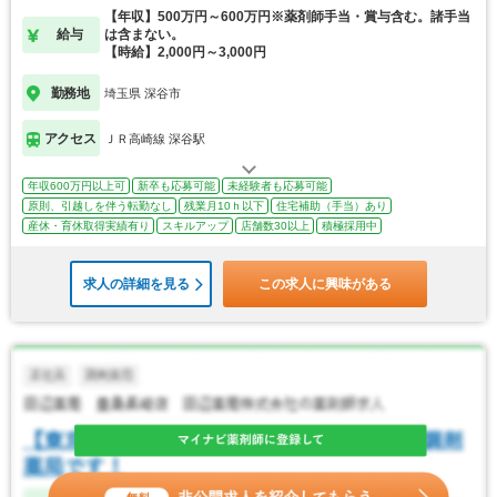
【年収】500万円～600万円※薬剤師手当・賞与含む。諸手当
給与
は含まない。
【時給】2,000円～3,000円
勤務地
埼玉県 深谷市
アクセス
ＪＲ高崎線 深谷駅
年収600万円以上可
新卒も応募可能
未経験者も応募可能
原則、引越しを伴う転勤なし
残業月10ｈ以下
住宅補助（手当）あり
産休・育休取得実績有り
スキルアップ
店舗数30以上
積極採用中
求人の詳細を見る
この求人に興味がある