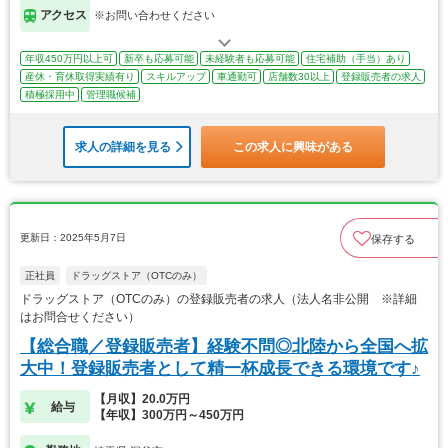
アクセス
※お問い合わせください
年収450万円以上可
新卒も応募可能
未経験者も応募可能
住宅補助（手当）あり
産休・育休取得実績有り
スキルアップ
車通勤可
店舗数30以上
登録販売者の求人
積極採用中
管理職候補
求人の詳細を見る
この求人に興味がある
更新日：2025年5月7日
保存する
正社員
ドラッグストア（OTCのみ）
ドラッグストア（OTCのみ）の登録販売者の求人（法人名非公開 ※詳細
はお問合せください）
【総合職／登録販売者】経験不問◎北陸から全国へ拡
大中！登録販売者として精一杯成長できる環境です♪
【月収】20.0万円
給与
【年収】300万円～450万円