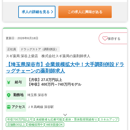
求人の詳細を見る
この求人に興味がある
更新日：2026年6月18日
保存する
正社員
ドラッグストア（調剤併設）
スギ薬局 深谷上柴店 株式会社スギ薬局の薬剤師求人
【埼玉県深谷市】企業規模拡大中！大手調剤併設ドラ
ッグチェーンの薬剤師求人
【月収】27.0万円以上
給与
【年収】400万円～740万円モデル
勤務地
埼玉県 深谷市
アクセス
ＪＲ高崎線 深谷駅
年収700万円以上可
未経験者も応募可能
産休・育休取得実績有り
スキルアップ
店舗数30以上
積極採用中
WEB面接OK