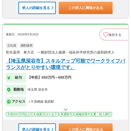
求人の詳細を見る
この求人に興味がある
更新日：2026年5月26日
保存する
正社員
調剤薬局
彩生薬局 東方店 一般財団法人健康・福祉科学研究所の薬剤師求人
【埼玉県深谷市】スキルアップ可能でワークライフバ
ランスがとりやすい環境です。
給与
【年収】450万円～600万円
勤務地
埼玉県 深谷市
アクセス
ＪＲ高崎線 籠原駅
年収600万円以上可
残業月10ｈ以下
車通勤可
積極採用中
夏～秋入職可
求人の詳細を見る
この求人に興味がある