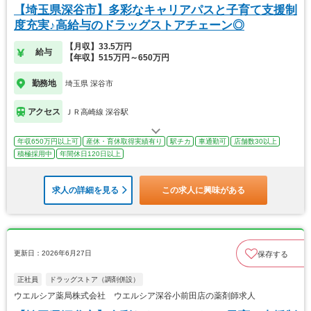
【埼玉県深谷市】多彩なキャリアパスと子育て支援制
度充実♪高給与のドラッグストアチェーン◎
【月収】33.5万円
給与
【年収】515万円～650万円
勤務地
埼玉県 深谷市
アクセス
ＪＲ高崎線 深谷駅
年収650万円以上可
産休・育休取得実績有り
駅チカ
車通勤可
店舗数30以上
積極採用中
年間休日120日以上
求人の詳細を見る
この求人に興味がある
更新日：2026年6月27日
保存する
正社員
ドラッグストア（調剤併設）
ウエルシア薬局株式会社 ウエルシア深谷小前田店の薬剤師求人