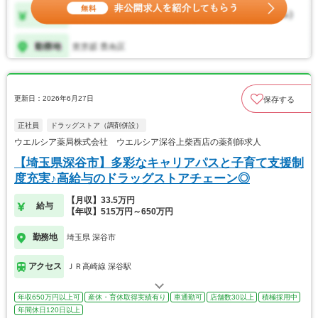
更新日：2026年6月27日
保存する
正社員
ドラッグストア（調剤併設）
ウエルシア薬局株式会社 ウエルシア深谷上柴西店の薬剤師求人
【埼玉県深谷市】多彩なキャリアパスと子育て支援制
度充実♪高給与のドラッグストアチェーン◎
【月収】33.5万円
給与
【年収】515万円～650万円
勤務地
埼玉県 深谷市
アクセス
ＪＲ高崎線 深谷駅
年収650万円以上可
産休・育休取得実績有り
車通勤可
店舗数30以上
積極採用中
年間休日120日以上