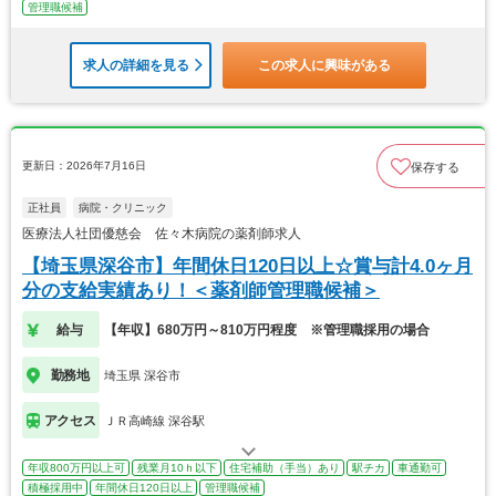
管理職候補
求人の詳細を見る
この求人に興味がある
更新日：2026年7月16日
保存する
正社員
病院・クリニック
医療法人社団優慈会 佐々木病院の薬剤師求人
【埼玉県深谷市】年間休日120日以上☆賞与計4.0ヶ月
分の支給実績あり！＜薬剤師管理職候補＞
給与
【年収】680万円～810万円程度 ※管理職採用の場合
勤務地
埼玉県 深谷市
アクセス
ＪＲ高崎線 深谷駅
年収800万円以上可
残業月10ｈ以下
住宅補助（手当）あり
駅チカ
車通勤可
積極採用中
年間休日120日以上
管理職候補