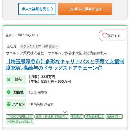
求人の詳細を見る
この求人に興味がある
更新日：2026年6月28日
保存する
正社員
ドラッグストア（調剤併設）
ウエルシア薬局株式会社 ウエルシア深谷東大沼店の薬剤師求人
【埼玉県深谷市】多彩なキャリアパスと子育て支援制
度充実♪高給与のドラッグストアチェーン◎
【月収】33.5万円
給与
【年収】515万円～650万円
勤務地
埼玉県 深谷市
アクセス
ＪＲ高崎線 深谷駅
年収650万円以上可
産休・育休取得実績有り
車通勤可
店舗数30以上
積極採用中
年間休日120日以上