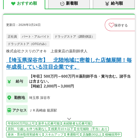
おすすめ順
新着順
給与順
更新日：2026年3月24日
保存する
正社員
パート・アルバイト
ドラッグストア（調剤併設）
ドラッグストア（OTCのみ）
株式会社クスリのアオキ 上柴東店の薬剤師求人
【埼玉県深谷市】 北陸地域に密着した店舗展開！毎
年成長している注目企業です。
【年収】500万円～600万円※薬剤師手当・賞与含む。諸手当
給与
は含まない。
【時給】2,000円～3,000円
勤務地
埼玉県 深谷市
アクセス
ＪＲ高崎線 籠原駅
年収600万円以上可
新卒も応募可能
未経験者も応募可能
原則、引越しを伴う転勤なし
残業月10ｈ以下
住宅補助（手当）あり
産休・育休取得実績有り
スキルアップ
車通勤可
店舗数30以上
積極採用中