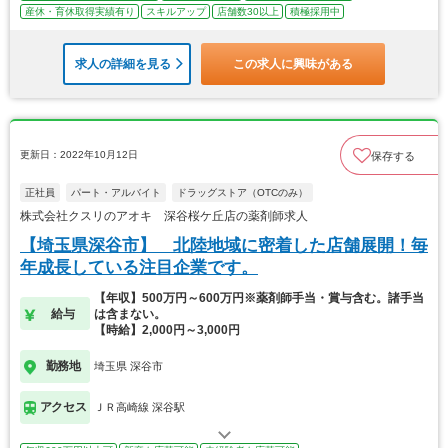
産休・育休取得実績有り
スキルアップ
店舗数30以上
積極採用中
求人の詳細を見る
この求人に興味がある
更新日：2022年10月12日
保存する
正社員
パート・アルバイト
ドラッグストア（OTCのみ）
株式会社クスリのアオキ 深谷桜ケ丘店の薬剤師求人
【埼玉県深谷市】 北陸地域に密着した店舗展開！毎
年成長している注目企業です。
【年収】500万円～600万円※薬剤師手当・賞与含む。諸手当
給与
は含まない。
【時給】2,000円～3,000円
勤務地
埼玉県 深谷市
アクセス
ＪＲ高崎線 深谷駅