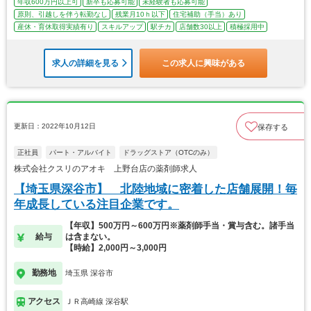
年収600万円以上可
新卒も応募可能
未経験者も応募可能
原則、引越しを伴う転勤なし
残業月10ｈ以下
住宅補助（手当）あり
産休・育休取得実績有り
スキルアップ
駅チカ
店舗数30以上
積極採用中
求人の詳細を見る
この求人に興味がある
更新日：2022年10月12日
保存する
正社員
パート・アルバイト
ドラッグストア（OTCのみ）
株式会社クスリのアオキ 上野台店の薬剤師求人
【埼玉県深谷市】 北陸地域に密着した店舗展開！毎
年成長している注目企業です。
【年収】500万円～600万円※薬剤師手当・賞与含む。諸手当
給与
は含まない。
【時給】2,000円～3,000円
勤務地
埼玉県 深谷市
アクセス
ＪＲ高崎線 深谷駅