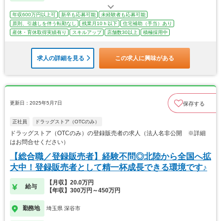
年収600万円以上可
新卒も応募可能
未経験者も応募可能
原則、引越しを伴う転勤なし
残業月10ｈ以下
住宅補助（手当）あり
産休・育休取得実績有り
スキルアップ
店舗数30以上
積極採用中
求人の詳細を見る
この求人に興味がある
更新日：2025年5月7日
保存する
正社員
ドラッグストア（OTCのみ）
ドラッグストア（OTCのみ）の登録販売者の求人（法人名非公開 ※詳細
はお問合せください）
【総合職／登録販売者】経験不問◎北陸から全国へ拡
大中！登録販売者として精一杯成長できる環境です♪
【月収】20.0万円
給与
【年収】300万円～450万円
勤務地
埼玉県 深谷市