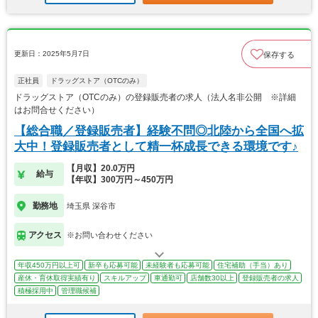
更新日：2025年5月7日
保存する
正社員
ドラッグストア（OTCのみ）
ドラッグストア（OTCのみ）の登録販売者の求人（法人名非公開 ※詳細
はお問合せください）
【総合職／登録販売者】経験不問◎北陸から全国へ拡
大中！登録販売者として精一杯成長できる環境です♪
【月収】20.0万円
給与
【年収】300万円～450万円
勤務地
埼玉県 深谷市
アクセス
※お問い合わせください
年収450万円以上可
新卒も応募可能
未経験者も応募可能
住宅補助（手当）あり
産休・育休取得実績有り
スキルアップ
車通勤可
店舗数30以上
登録販売者の求人
積極採用中
管理職候補