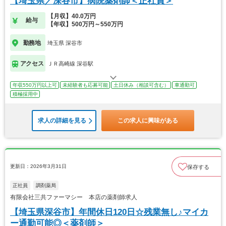
【埼玉県／深谷市】病院薬剤師＜正社員＞
【月収】40.0万円
給与
【年収】500万円～550万円
勤務地
埼玉県 深谷市
アクセス
ＪＲ高崎線 深谷駅
年収550万円以上可
未経験者も応募可能
土日休み（相談可含む）
車通勤可
積極採用中
求人の詳細を見る
この求人に興味がある
更新日：2026年3月31日
保存する
正社員
調剤薬局
有限会社三共ファーマシー 本店の薬剤師求人
【埼玉県深谷市】年間休日120日☆残業無し♪マイカ
ー通勤可能◎＜薬剤師＞