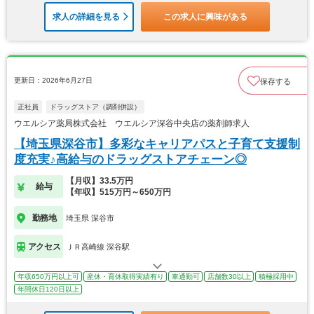
求人の詳細を見る
この求人に興味がある
更新日：2026年6月27日
保存する
正社員
ドラッグストア（調剤併設）
ウエルシア薬局株式会社 ウエルシア深谷中央店の薬剤師求人
【埼玉県深谷市】多彩なキャリアパスと子育て支援制
度充実♪高給与のドラッグストアチェーン◎
【月収】33.5万円
給与
【年収】515万円～650万円
勤務地
埼玉県 深谷市
アクセス
ＪＲ高崎線 深谷駅
年収650万円以上可
産休・育休取得実績有り
車通勤可
店舗数30以上
積極採用中
年間休日120日以上