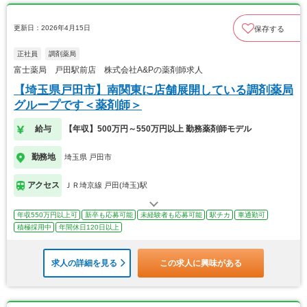
更新日：2026年4月15日
保存する
正社員
調剤薬局
富士薬局 戸田駅前店 株式会社A&Pの薬剤師求人
【埼玉県戸田市】南関東に店舗展開している調剤薬局
グループです＜薬剤師＞
給与
【年収】500万円～550万円以上 勤務薬剤師モデル
勤務地
埼玉県 戸田市
アクセス
ＪＲ埼京線 戸田(埼玉)駅
年収550万円以上可
新卒も応募可能
未経験者も応募可能
駅チカ
車通勤可
積極採用中
年間休日120日以上
求人の詳細を見る
この求人に興味がある