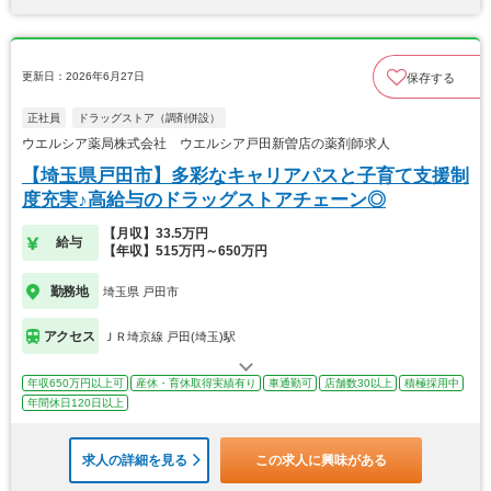
更新日：2026年6月27日
保存する
正社員
ドラッグストア（調剤併設）
ウエルシア薬局株式会社 ウエルシア戸田新曽店の薬剤師求人
【埼玉県戸田市】多彩なキャリアパスと子育て支援制
度充実♪高給与のドラッグストアチェーン◎
【月収】33.5万円
給与
【年収】515万円～650万円
勤務地
埼玉県 戸田市
アクセス
ＪＲ埼京線 戸田(埼玉)駅
年収650万円以上可
産休・育休取得実績有り
車通勤可
店舗数30以上
積極採用中
年間休日120日以上
求人の詳細を見る
この求人に興味がある