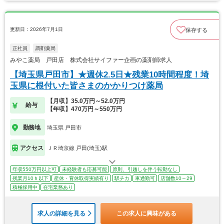
更新日：2026年7月1日
保存する
正社員
調剤薬局
みやこ薬局 戸田店 株式会社サイファー企画の薬剤師求人
【埼玉県戸田市】★週休2.5日★残業10時間程度！埼
玉県に根付いた皆さまのかかりつけ薬局
【月収】35.0万円～52.0万円
給与
【年収】470万円～550万円
勤務地
埼玉県 戸田市
アクセス
ＪＲ埼京線 戸田(埼玉)駅
年収550万円以上可
未経験者も応募可能
原則、引越しを伴う転勤なし
残業月10ｈ以下
産休・育休取得実績有り
駅チカ
車通勤可
店舗数10～29
積極採用中
在宅業務あり
求人の詳細を見る
この求人に興味がある