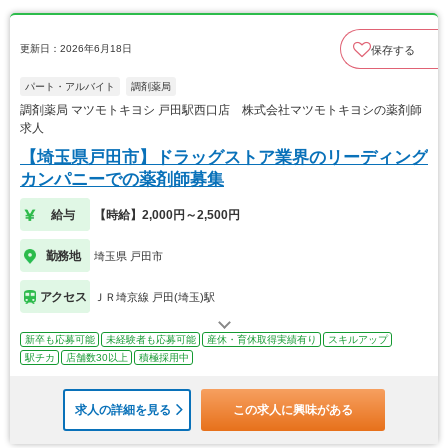
更新日：2026年6月18日
保存する
パート・アルバイト
調剤薬局
調剤薬局 マツモトキヨシ 戸田駅西口店 株式会社マツモトキヨシの薬剤師
求人
【埼玉県戸田市】ドラッグストア業界のリーディング
カンパニーでの薬剤師募集
給与
【時給】2,000円～2,500円
勤務地
埼玉県 戸田市
アクセス
ＪＲ埼京線 戸田(埼玉)駅
新卒も応募可能
未経験者も応募可能
産休・育休取得実績有り
スキルアップ
駅チカ
店舗数30以上
積極採用中
求人の詳細を見る
この求人に興味がある