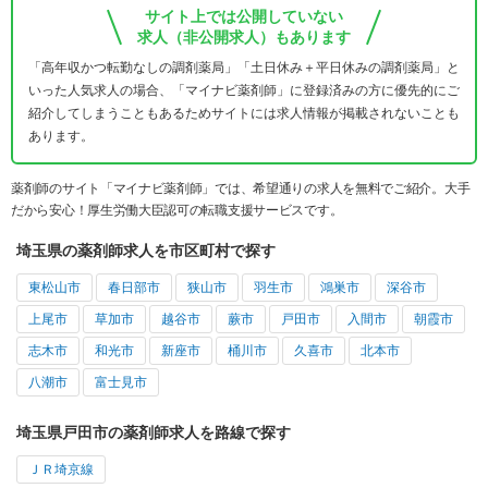
サイト上では公開していない
求人（非公開求人）もあります
「高年収かつ転勤なしの調剤薬局」「土日休み＋平日休みの調剤薬局」と
いった人気求人の場合、「マイナビ薬剤師」に登録済みの方に優先的にご
紹介してしまうこともあるためサイトには求人情報が掲載されないことも
あります。
薬剤師のサイト「マイナビ薬剤師」では、希望通りの求人を無料でご紹介。大手
だから安心！厚生労働大臣認可の転職支援サービスです。
埼玉県の薬剤師求人を市区町村で探す
東松山市
春日部市
狭山市
羽生市
鴻巣市
深谷市
上尾市
草加市
越谷市
蕨市
戸田市
入間市
朝霞市
志木市
和光市
新座市
桶川市
久喜市
北本市
八潮市
富士見市
埼玉県戸田市の薬剤師求人を路線で探す
ＪＲ埼京線