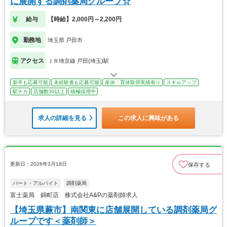
に展開する調剤薬局グループ☆
給与
【時給】2,000円～2,200円
勤務地
埼玉県 戸田市
アクセス
ＪＲ埼京線 戸田(埼玉)駅
新卒も応募可能
未経験者も応募可能
産休・育休取得実績有り
スキルアップ
駅チカ
店舗数30以上
積極採用中
求人の詳細を見る
この求人に興味がある
更新日：2026年3月18日
保存する
パート・アルバイト
調剤薬局
富士薬局 錦町店 株式会社A&Pの薬剤師求人
【埼玉県蕨市】南関東に店舗展開している調剤薬局グ
ループです＜薬剤師＞