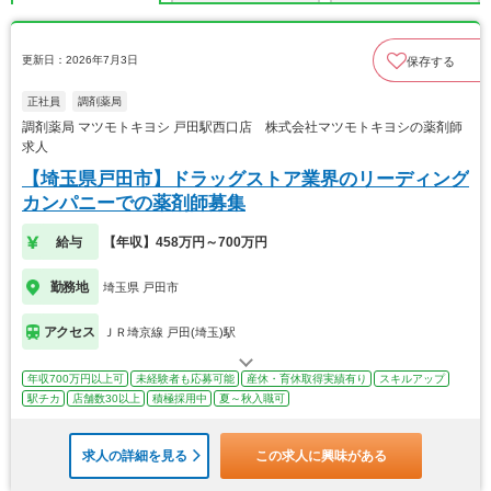
更新日：2026年7月3日
保存する
正社員
調剤薬局
調剤薬局 マツモトキヨシ 戸田駅西口店 株式会社マツモトキヨシの薬剤師
求人
【埼玉県戸田市】ドラッグストア業界のリーディング
カンパニーでの薬剤師募集
給与
【年収】458万円～700万円
勤務地
埼玉県 戸田市
アクセス
ＪＲ埼京線 戸田(埼玉)駅
年収700万円以上可
未経験者も応募可能
産休・育休取得実績有り
スキルアップ
駅チカ
店舗数30以上
積極採用中
夏～秋入職可
求人の詳細を見る
この求人に興味がある