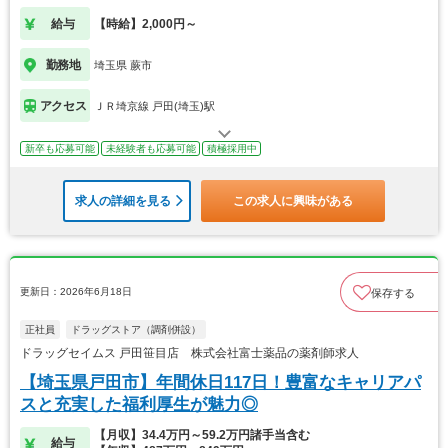
給与
【時給】2,000円～
勤務地
埼玉県 蕨市
アクセス
ＪＲ埼京線 戸田(埼玉)駅
新卒も応募可能
未経験者も応募可能
積極採用中
求人の詳細を見る
この求人に興味がある
更新日：2026年6月18日
保存する
正社員
ドラッグストア（調剤併設）
ドラッグセイムス 戸田笹目店 株式会社富士薬品の薬剤師求人
【埼玉県戸田市】年間休日117日！豊富なキャリアパ
スと充実した福利厚生が魅力◎
【月収】34.4万円～59.2万円諸手当含む
給与