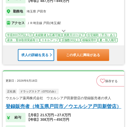
【年収】487万円～849万円
勤務地
埼玉県 戸田市
アクセス
ＪＲ埼京線 戸田(埼玉)駅
年収800万円以上可
未経験者も応募可能
残業月10ｈ以下
住宅補助（手当）あり
産休・育休取得実績有り
スキルアップ
店舗数30以上
積極採用中
夏～秋入職可
求人の詳細を見る
この求人に興味がある
更新日：2026年6月18日
保存する
正社員
ドラッグストア（OTCのみ）
ウエルシア薬局株式会社 ウエルシア戸田新曽店の登録販売者の求人
登録販売者（埼玉県戸田市／ウエルシア戸田新曽店）
【月収】21.5万円～27.0万円
給与
【年収】308万円～450万円