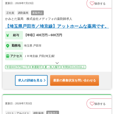
更新日：2026年7月15日
保存する
正社員
調剤薬局
募集停止
かみとだ薬局 株式会社メディフォの薬剤師求人
【埼玉県戸田市／埼京線】アットホームな薬局です。
給与
【年収】400万円～600万円
勤務地
埼玉県 戸田市
アクセス
ＪＲ埼京線 戸田(埼玉)駅
年収600万円以上可
車通勤可
夏～秋入職可
年間休日120日以上
求人の詳細を見る
最新の募集状況を問い合わせる
更新日：2026年7月3日
保存する
パート・アルバイト
調剤薬局
募集停止