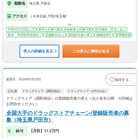
勤務地
埼玉県 戸田市
アクセス
ＪＲ埼京線 戸田(埼玉)駅
年収450万円以上可
新卒も応募可能
未経験者も応募可能
住宅補助（手当）あり
産休・育休取得実績有り
店舗数30以上
登録販売者の求人
積極採用中
管理職候補
求人の詳細を見る
この求人に興味がある
更新日：2026年5月25日
保存する
正社員
ドラッグストア（調剤併設）
ドラッグストア（OTCのみ）
ドラッグストア（調剤併設）の登録販売者の求人（法人名非公開 ※詳細は
お問合せください）
全国大手のドラッグストアチェーン/登録販売者の募
集（埼玉県戸田市）
給与
【月収】17.2万円