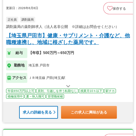
更新日：2026年6月8日
保存する
正社員
調剤薬局
調剤薬局の薬剤師求人（法人名非公開 ※詳細はお問合せください）
【埼玉県戸田市】健康・サプリメント・介護など、他
職種連携し、地域に根ざした薬局です。
給与
【年収】500万円～650万円
勤務地
埼玉県 戸田市
アクセス
ＪＲ埼京線 戸田(埼玉)駅
年収650万円以上可
原則、引越しを伴う転勤なし
残業月10ｈ以下
駅チカ
積極採用中
夏～秋入職可
管理職候補
求人の詳細を見る
この求人に興味がある