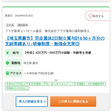
更新日：2026年6月18日
保存する
正社員
調剤薬局
プラザ薬局 ビバモール蕨店 株式会社プラザ薬局の薬剤師求人
【埼玉県蕨市】完全週休2日制☆賞与計4.50ヶ月分の
支給実績あり♪研修制度・勉強会充実◎
給与
【年収】420万円～600万円※経験・年齢等を考慮
勤務地
埼玉県 蕨市
アクセス
ＪＲ埼京線 戸田(埼玉)駅
年収600万円以上可
住宅補助（手当）あり
スキルアップ
店舗数1～9
積極採用中
年間休日120日以上
求人の詳細を見る
この求人に興味がある