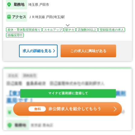
勤務地
埼玉県 戸田市
アクセス
ＪＲ埼京線 戸田(埼玉)駅
産休・育休取得実績有り
スキルアップ
駅チカ
店舗数30以上
登録販売者の求人
積極採用中
求人の詳細を見る
この求人に興味がある