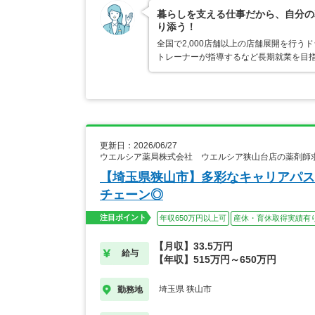
暮らしを支える仕事だから、自分の
り添う！
全国で2,000店舗以上の店舗展開を行
トレーナーが指導するなど長期就業を目指
更新日：2026/06/27
ウエルシア薬局株式会社 ウエルシア狭山台店の薬剤師
【埼玉県狭山市】多彩なキャリアパス
チェーン◎
注目ポイント
年収650万円以上可
産休・育休取得実績有
【月収】33.5万円
給与
【年収】515万円～650万円
埼玉県 狭山市
勤務地