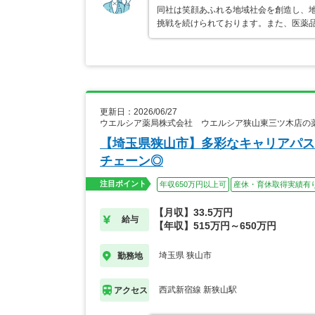
同社は笑顔あふれる地域社会を創造し、
挑戦を続けられております。また、医薬
更新日：2026/06/27
ウエルシア薬局株式会社 ウエルシア狭山東三ツ木店の
【埼玉県狭山市】多彩なキャリアパス
チェーン◎
注目ポイント
年収650万円以上可
産休・育休取得実績有
【月収】33.5万円
給与
【年収】515万円～650万円
埼玉県 狭山市
勤務地
西武新宿線 新狭山駅
アクセス