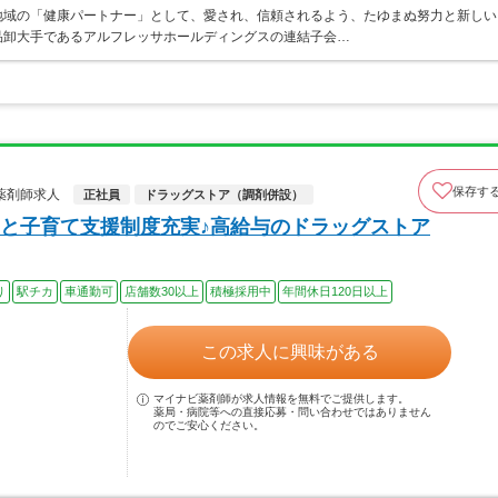
地域の「健康パートナー」として、愛され、信頼されるよう、たゆまぬ努力と新しい
品卸大手であるアルフレッサホールディングスの連結子会…
保存す
薬剤師求人
正社員
ドラッグストア（調剤併設）
と子育て支援制度充実♪高給与のドラッグストア
り
駅チカ
車通勤可
店舗数30以上
積極採用中
年間休日120日以上
この求人に興味がある
マイナビ薬剤師が求人情報を無料でご提供します。
薬局・病院等への直接応募・問い合わせではありません
のでご安心ください。