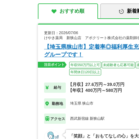
おすすめ順
新着
更新日：2026/07/06
けやき薬局 新狭山店 アポクリート株式会社の薬剤師
【埼玉県狭山市】定着率◎福利厚生充
グループです！
注目ポイント
年収550万円以上可
未経験者も応募可能
年間休日120日以上
【月収】27.6万円～39.0万円
給与
【年収】400万円～580万円
埼玉県 狭山市
勤務地
西武新宿線 新狭山駅
アクセス
「笑顔」と「おもてなしの心」を大