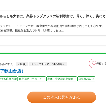
暮らしも大切に。業界トップクラスの福利厚生で、長く、深く、街に寄
うドラッグストアチェーンです。教育優先の配慮配属で調剤経験が浅くても安心です。
せる環境。機械化も進んでおり、LINEによるコ…
保存す
売者の求人
正社員
ドラッグストア（OTCのみ）
ア狭山台店）
験者も応募可能
住宅補助（手当）あり
産休・育休取得実績有り
店舗数30以上
この求人に興味がある