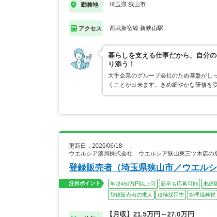
埼玉県 狭山市
勤務地
西武新宿線 新狭山駅
アクセス
暮らしを支える仕事だから、自分の
り添う！
大手企業のグループ会社のため基盤がし
くことが出来ます。きめ細やかな研修を
更新日：2026/06/18
ウエルシア薬局株式会社 ウエルシア狭山東三ツ木店の
登録販売者（埼玉県狭山市／ウエルシ
注目ポイント
年収450万円以上可
新卒も応募可能
未経
登録販売者の求人
積極採用中
管理職候補
【月収】21.5万円～27.0万円