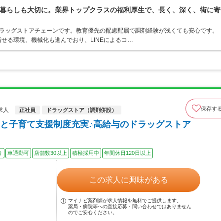
暮らしも大切に。業界トップクラスの福利厚生で、長く、深く、街に寄
うドラッグストアチェーンです。教育優先の配慮配属で調剤経験が浅くても安心です。
せる環境。機械化も進んでおり、LINEによるコ…
保存す
求人
正社員
ドラッグストア（調剤併設）
と子育て支援制度充実♪高給与のドラッグストア
り
車通勤可
店舗数30以上
積極採用中
年間休日120日以上
この求人に興味がある
マイナビ薬剤師が求人情報を無料でご提供します。
薬局・病院等への直接応募・問い合わせではありません
のでご安心ください。