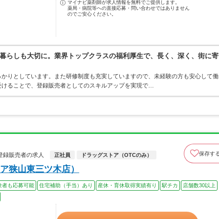
マイナビ薬剤師が求人情報を無料でご提供します。
薬局・病院等への直接応募・問い合わせではありません
のでご安心ください。
暮らしも大切に。業界トップクラスの福利厚生で、長く、深く、街に寄
っかりとしています。また研修制度も充実していますので、未経験の方も安心して働
受けることで、登録販売者としてのスキルアップを実現で…
保存す
登録販売者の求人
正社員
ドラッグストア（OTCのみ）
ア狭山東三ツ木店）
験者も応募可能
住宅補助（手当）あり
産休・育休取得実績有り
駅チカ
店舗数30以上