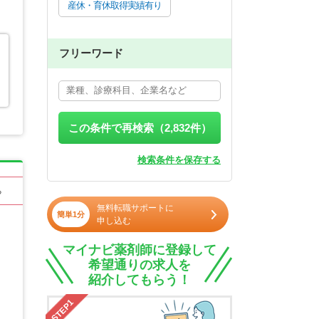
産休・育休取得実績有り
フリーワード
この条件で再検索（
2,832
件）
検索条件を保存する
る
無料転職サポートに
簡単1分
申し込む
マイナビ薬剤師に登録して
希望通りの求人を
紹介してもらう！
STEP1