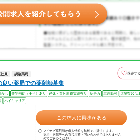
保存す
正社員
調剤薬局
境の良い薬局での薬剤師募集
勤なし
住宅補助（手当）あり
産休・育休取得実績有り
駅チカ
車通勤可
店舗数30以
補
ハイキャリア
この求人に興味がある
マイナビ薬剤師が求人情報を無料でご提供します。
薬局・病院等への直接応募・問い合わせではありません
のでご安心ください。