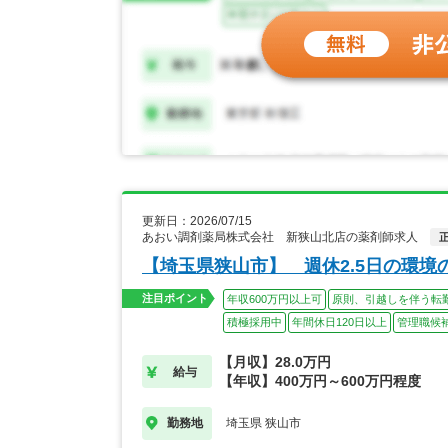
更新日：2026/07/15
あおい調剤薬局株式会社 新狭山北店の薬剤師求人
【埼玉県狭山市】 週休2.5日の環
注目ポイント
年収600万円以上可
原則、引越しを伴う転
積極採用中
年間休日120日以上
管理職候
【月収】28.0万円
給与
【年収】400万円～600万円程度
埼玉県 狭山市
勤務地