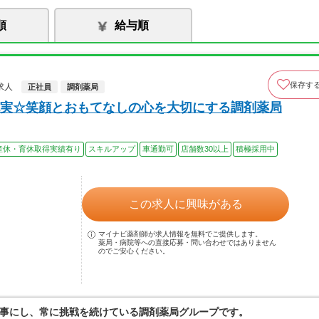
順
給与順
保存す
求人
正社員
調剤薬局
実☆笑顔とおもてなしの心を大切にする調剤薬局
産休・育休取得実績有り
スキルアップ
車通勤可
店舗数30以上
積極採用中
この求人に興味がある
マイナビ薬剤師が求人情報を無料でご提供します。
薬局・病院等への直接応募・問い合わせではありません
のでご安心ください。
事にし、常に挑戦を続けている調剤薬局グループです。