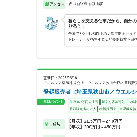
西武新宿線 新狭山駅
アクセス
暮らしを支える仕事だから、自分の
り添う！
全国で2,000店舗以上の店舗展開を行
トレーナーが指導するなど長期就業を目指
更新日：2026/06/18
ウエルシア薬局株式会社 ウエルシア狭山台店の登録販
登録販売者（埼玉県狭山市／ウエルシ
注目ポイント
年収450万円以上可
新卒も応募可能
未経
登録販売者の求人
積極採用中
管理職候補
【月収】21.5万円～27.0万円
給与
【年収】308万円～450万円