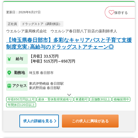
更新日：2026年6月27日
保存する
正社員
ドラッグストア（調剤併設）
ウエルシア薬局株式会社 ウエルシア春日部八丁目店の薬剤師求人
【埼玉県春日部市】多彩なキャリアパスと子育て支援
制度充実♪高給与のドラッグストアチェーン◎
【月収】33.5万円
給与
【年収】515万円～650万円
勤務地
埼玉県 春日部市
東武伊勢崎線 春日部駅
アクセス
東武野田線 春日部駅
年収650万円以上可
産休・育休取得実績有り
車通勤可
店舗数30以上
積極採用中
年間休日120日以上
求人の詳細を見る
この求人に興味がある