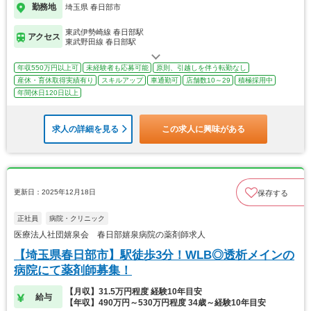
勤務地
埼玉県 春日部市
東武伊勢崎線 春日部駅
アクセス
東武野田線 春日部駅
年収550万円以上可
未経験者も応募可能
原則、引越しを伴う転勤なし
産休・育休取得実績有り
スキルアップ
車通勤可
店舗数10～29
積極採用中
年間休日120日以上
求人の詳細を見る
この求人に興味がある
更新日：2025年12月18日
保存する
正社員
病院・クリニック
医療法人社団嬉泉会 春日部嬉泉病院の薬剤師求人
【埼玉県春日部市】駅徒歩3分！WLB◎透析メインの
病院にて薬剤師募集！
【月収】31.5万円程度 経験10年目安
給与
【年収】490万円～530万円程度 34歳～経験10年目安