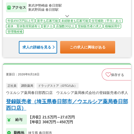
東武伊勢崎線 春日部駅
アクセス
東武野田線 春日部駅
年収450万円以上可
新卒も応募可能
未経験者も応募可能
住宅補助（手当）あり
産休・育休取得実績有り
駅チカ
店舗数30以上
登録販売者の求人
積極採用中
管理職候補
求人の詳細を見る
この求人に興味がある
更新日：2026年6月18日
保存する
正社員
調剤薬局
ドラッグストア（OTCのみ）
ウエルシア薬局春日部西口店 ウエルシア薬局株式会社の登録販売者の求人
登録販売者（埼玉県春日部市／ウエルシア薬局春日部
西口店）
【月収】21.5万円～27.0万円
給与
【年収】308万円～450万円
勤務地
埼玉県 春日部市