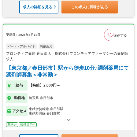
求人の詳細を見る
この求人に興味がある
更新日：2026年6月12日
保存する
パート・アルバイト
調剤薬局
フロンティア薬局 春日部店 株式会社フロンティアファーマシーの薬剤師
求人
【東京都／春日部市】駅から徒歩10分♪調剤薬局にて
薬剤師募集＜非常勤＞
給与
【時給】2,000円～
勤務地
埼玉県 春日部市
東武伊勢崎線 春日部駅
アクセス
東武野田線 春日部駅
駅チカ
積極採用中