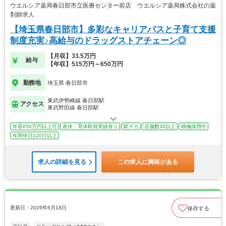
ウエルシア薬局春日部市立医療センター前店 ウエルシア薬局株式会社の薬
剤師求人
【埼玉県春日部市】多彩なキャリアパスと子育て支援
制度充実♪高給与のドラッグストアチェーン◎
【月収】33.5万円
給与
【年収】515万円～650万円
勤務地
埼玉県 春日部市
東武伊勢崎線 春日部駅
アクセス
東武野田線 春日部駅
年収650万円以上可
産休・育休取得実績有り
駅チカ
店舗数30以上
積極採用中
年間休日120日以上
求人の詳細を見る
この求人に興味がある
更新日：2026年6月18日
保存する