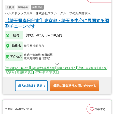
正社員
調剤薬局
募集停止
ヘルスドラッグ薬局 株式会社エスシーグループの薬剤師求人
【埼玉県春日部市】東京都・埼玉を中心に展開する調
剤チェーンです
給与
【年収】420万円～550万円
勤務地
埼玉県 春日部市
東武伊勢崎線 春日部駅
アクセス
東武野田線 春日部駅
年収550万円以上可
未経験者も応募可能
残業月10ｈ以下
産休・育休取得実績有り
駅チカ
店舗数30以上
年間休日120日以上
求人の詳細を見る
最新の募集状況を問い合わせる
更新日：2025年3月4日
保存する