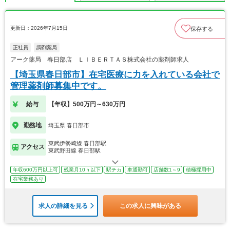
更新日：2026年7月15日
保存する
正社員
調剤薬局
アーク薬局 春日部店 ＬＩＢＥＲＴＡＳ株式会社の薬剤師求人
【埼玉県春日部市】在宅医療に力を入れている会社で
管理薬剤師募集中です。
給与
【年収】500万円～630万円
勤務地
埼玉県 春日部市
東武伊勢崎線 春日部駅
アクセス
東武野田線 春日部駅
年収600万円以上可
残業月10ｈ以下
駅チカ
車通勤可
店舗数1～9
積極採用中
在宅業務あり
求人の詳細を見る
この求人に興味がある