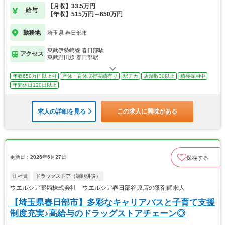
【月収】33.5万円
給与
【年収】515万円～650万円
勤務地
埼玉県 春日部市
東武伊勢崎線 春日部駅
アクセス
東武野田線 春日部駅
年収650万円以上可
産休・育休取得実績有り
駅チカ
店舗数30以上
積極採用中
年間休日120日以上
求人の詳細を見る
この求人に興味がある
更新日：2026年6月27日
保存する
正社員
ドラッグストア（調剤併設）
ウエルシア薬局株式会社 ウエルシア春日部谷原店の薬剤師求人
【埼玉県春日部市】多彩なキャリアパスと子育て支援
制度充実♪高給与のドラッグストアチェーン◎