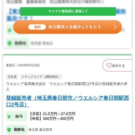
更新日：2026年6月18日
保存する
正社員
ドラッグストア（調剤併設）
ウエルシア薬局株式会社 ウエルシア春日部駅西口2号店の登録販売者の求
人
登録販売者（埼玉県春日部市／ウエルシア春日部駅西
口2号店）
【月収】21.5万円～27.0万円
給与
【年収】308万円～450万円
勤務地
埼玉県 春日部市