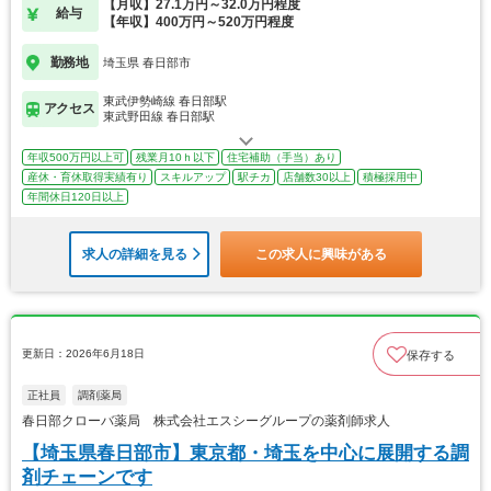
【月収】27.1万円～32.0万円程度
給与
【年収】400万円～520万円程度
勤務地
埼玉県 春日部市
東武伊勢崎線 春日部駅
アクセス
東武野田線 春日部駅
年収500万円以上可
残業月10ｈ以下
住宅補助（手当）あり
産休・育休取得実績有り
スキルアップ
駅チカ
店舗数30以上
積極採用中
年間休日120日以上
求人の詳細を見る
この求人に興味がある
更新日：2026年6月18日
保存する
正社員
調剤薬局
春日部クローバ薬局 株式会社エスシーグループの薬剤師求人
【埼玉県春日部市】東京都・埼玉を中心に展開する調
剤チェーンです