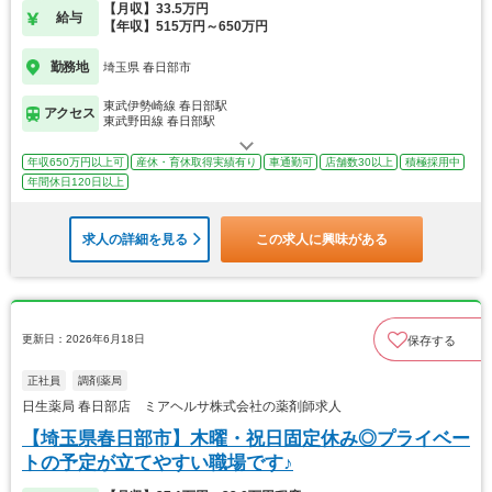
【月収】33.5万円
給与
【年収】515万円～650万円
勤務地
埼玉県 春日部市
東武伊勢崎線 春日部駅
アクセス
東武野田線 春日部駅
年収650万円以上可
産休・育休取得実績有り
車通勤可
店舗数30以上
積極採用中
年間休日120日以上
求人の詳細を見る
この求人に興味がある
更新日：2026年6月18日
保存する
正社員
調剤薬局
日生薬局 春日部店 ミアヘルサ株式会社の薬剤師求人
【埼玉県春日部市】木曜・祝日固定休み◎プライベー
トの予定が立てやすい職場です♪