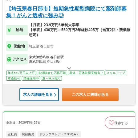
【埼玉県春日部市】短期急性期型病院にて薬剤師募
集！がんと透析に強み◎
【月収】23.9万円6年制大学卒
給与
【年収】430万円～550万円2年経験405万（当直2回・残業無
想定）
勤務地
埼玉県 春日部市
東武伊勢崎線 春日部駅
アクセス
東武野田線 春日部駅
年収550万円以上可
未経験者も応募可能
産休・育休取得実績有り
スキルアップ
車通勤可
積極採用中
夏～秋入職可
求人の詳細を見る
この求人に興味がある
更新日：2026年6月27日
保存する
正社員
調剤薬局
ドラッグストア（OTCのみ）