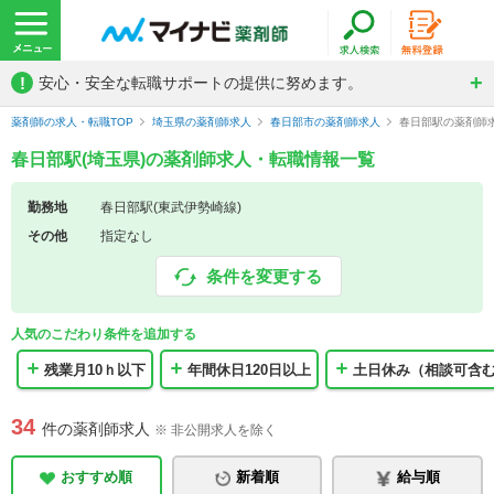
!
安心・安全な転職サポートの提供に努めます。
薬剤師の求人・転職TOP
埼玉県の薬剤師求人
春日部市の薬剤師求人
春日部駅の薬剤師
春日部駅(埼玉県)の薬剤師求人・転職情報一覧
勤務地
春日部駅(東武伊勢崎線)
その他
指定なし
条件を変更する
人気のこだわり条件を追加する
残業月10ｈ以下
年間休日120日以上
土日休み（相談可含
34
件の薬剤師求人
※ 非公開求人を除く
おすすめ順
新着順
給与順