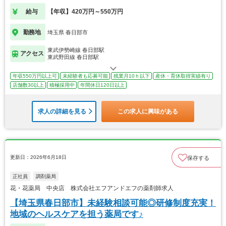
給与
【年収】420万円～550万円
勤務地
埼玉県 春日部市
東武伊勢崎線 春日部駅
アクセス
東武野田線 春日部駅
年収550万円以上可
未経験者も応募可能
残業月10ｈ以下
産休・育休取得実績有り
店舗数30以上
積極採用中
年間休日120日以上
求人の詳細を見る
この求人に興味がある
更新日：2026年6月18日
保存する
正社員
調剤薬局
花・花薬局 中央店 株式会社エフアンドエフの薬剤師求人
【埼玉県春日部市】未経験相談可能◎研修制度充実！
地域のヘルスケアを担う薬局です♪