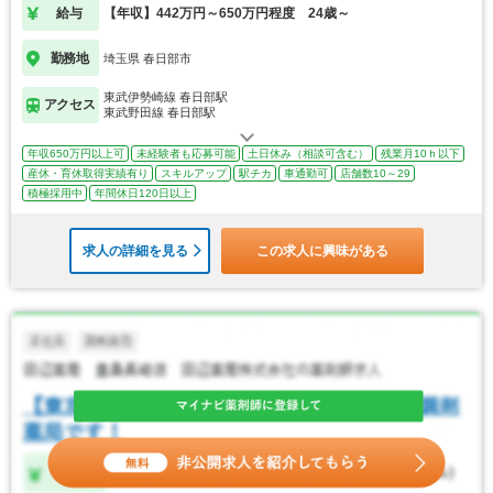
給与
【年収】442万円～650万円程度 24歳～
勤務地
埼玉県 春日部市
東武伊勢崎線 春日部駅
アクセス
東武野田線 春日部駅
年収650万円以上可
未経験者も応募可能
土日休み（相談可含む）
残業月10ｈ以下
産休・育休取得実績有り
スキルアップ
駅チカ
車通勤可
店舗数10～29
積極採用中
年間休日120日以上
求人の詳細を見る
この求人に興味がある