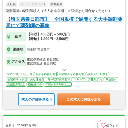
正社員
パート・アルバイト
調剤薬局
調剤薬局の薬剤師求人（法人名非公開 ※詳細はお問合せください）
【埼玉県春日部市】 全国規模で展開する大手調剤薬
局にて薬剤師の募集
【年収】400万円～500万円
給与
【時給】1,800円～2,500円
勤務地
埼玉県 春日部市
東武伊勢崎線 春日部駅
アクセス
東武野田線 春日部駅
年収500万円以上可
新卒も応募可能
未経験者も応募可能
残業月10ｈ以下
住宅補助（手当）あり
産休・育休取得実績有り
スキルアップ
駅チカ
車通勤可
店舗数30以上
積極採用中
年間休日120日以上
求人の詳細を見る
この求人に興味がある
更新日：2026年6月18日
保存する