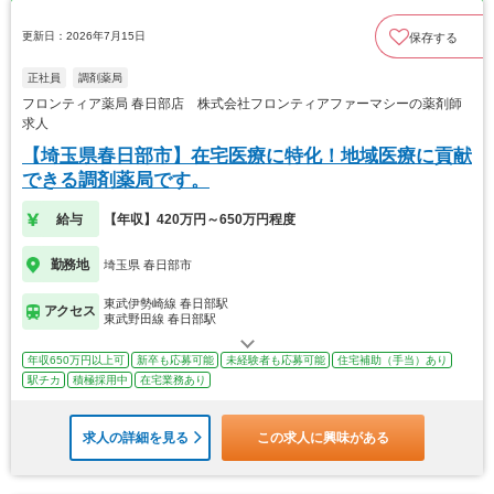
更新日：2026年7月15日
保存する
正社員
調剤薬局
フロンティア薬局 春日部店 株式会社フロンティアファーマシーの薬剤師
求人
【埼玉県春日部市】在宅医療に特化！地域医療に貢献
できる調剤薬局です。
給与
【年収】420万円～650万円程度
勤務地
埼玉県 春日部市
東武伊勢崎線 春日部駅
アクセス
東武野田線 春日部駅
年収650万円以上可
新卒も応募可能
未経験者も応募可能
住宅補助（手当）あり
駅チカ
積極採用中
在宅業務あり
求人の詳細を見る
この求人に興味がある