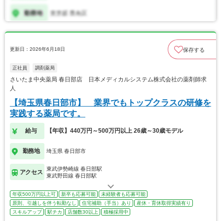
更新日：2026年6月18日
保存する
正社員
調剤薬局
さいたま中央薬局 春日部店 日本メディカルシステム株式会社の薬剤師求
人
【埼玉県春日部市】 業界でもトップクラスの研修を
実践する薬局です。
給与
【年収】440万円～500万円以上 26歳～30歳モデル
勤務地
埼玉県 春日部市
東武伊勢崎線 春日部駅
アクセス
東武野田線 春日部駅
年収500万円以上可
新卒も応募可能
未経験者も応募可能
原則、引越しを伴う転勤なし
住宅補助（手当）あり
産休・育休取得実績有り
スキルアップ
駅チカ
店舗数30以上
積極採用中