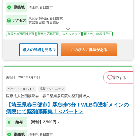
勤務地
埼玉県 春日部市
東武伊勢崎線 春日部駅
アクセス
東武野田線 春日部駅
年収500万円以上可
新卒も応募可能
スキルアップ
駅チカ
積極採用中
求人の詳細を見る
この求人に興味がある
更新日：2025年9月11日
保存する
パート・アルバイト
病院・クリニック
医療法人社団嬉泉会 春日部嬉泉病院の薬剤師求人
【埼玉県春日部市】駅徒歩3分！WLB◎透析メインの
病院にて薬剤師募集！＜パート＞
給与
【時給】2,500円～
勤務地
埼玉県 春日部市