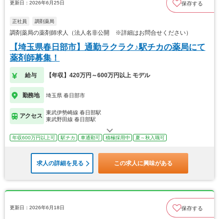
更新日：2026年6月25日
保存する
正社員
調剤薬局
調剤薬局の薬剤師求人（法人名非公開 ※詳細はお問合せください）
【埼玉県春日部市】通勤ラクラク♪駅チカの薬局にて
薬剤師募集！
給与
【年収】420万円～600万円以上 モデル
勤務地
埼玉県 春日部市
東武伊勢崎線 春日部駅
アクセス
東武野田線 春日部駅
年収600万円以上可
駅チカ
車通勤可
積極採用中
夏～秋入職可
求人の詳細を見る
この求人に興味がある
更新日：2026年6月18日
保存する