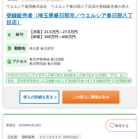
ウエルシア薬局株式会社 ウエルシア春日部八丁目店の登録販売者の求人
登録販売者（埼玉県春日部市／ウエルシア春日部八丁
目店）
【月収】21.5万円～27.0万円
給与
【年収】308万円～450万円
勤務地
埼玉県 春日部市
東武伊勢崎線 春日部駅
アクセス
東武野田線 春日部駅
年収450万円以上可
新卒も応募可能
未経験者も応募可能
住宅補助（手当）あり
産休・育休取得実績有り
店舗数30以上
登録販売者の求人
積極採用中
管理職候補
求人の詳細を見る
この求人に興味がある
更新日：2026年6月18日
保存する
正社員
調剤薬局
ドラッグストア（OTCのみ）