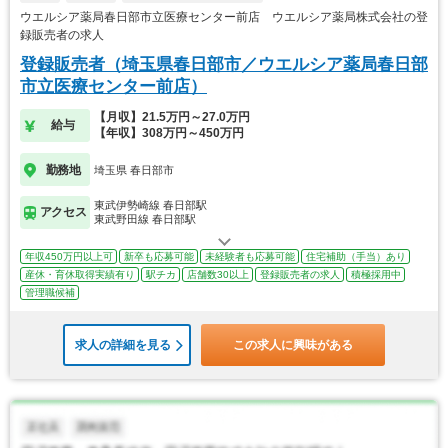
ウエルシア薬局春日部市立医療センター前店 ウエルシア薬局株式会社の登
録販売者の求人
登録販売者（埼玉県春日部市／ウエルシア薬局春日部
市立医療センター前店）
【月収】21.5万円～27.0万円
給与
【年収】308万円～450万円
勤務地
埼玉県 春日部市
東武伊勢崎線 春日部駅
アクセス
東武野田線 春日部駅
年収450万円以上可
新卒も応募可能
未経験者も応募可能
住宅補助（手当）あり
産休・育休取得実績有り
駅チカ
店舗数30以上
登録販売者の求人
積極採用中
管理職候補
求人の詳細を見る
この求人に興味がある