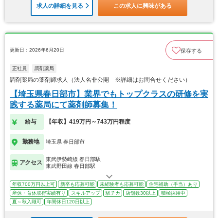
求人の詳細を見る
この求人に興味がある
更新日：2026年6月20日
保存する
正社員
調剤薬局
調剤薬局の薬剤師求人（法人名非公開 ※詳細はお問合せください）
【埼玉県春日部市】業界でもトップクラスの研修を実
践する薬局にて薬剤師募集！
給与
【年収】419万円～743万円程度
勤務地
埼玉県 春日部市
東武伊勢崎線 春日部駅
アクセス
東武野田線 春日部駅
年収700万円以上可
新卒も応募可能
未経験者も応募可能
住宅補助（手当）あり
産休・育休取得実績有り
スキルアップ
駅チカ
店舗数30以上
積極採用中
夏～秋入職可
年間休日120日以上