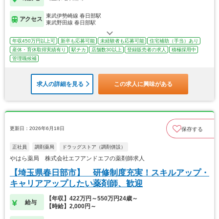
東武伊勢崎線 春日部駅
アクセス
東武野田線 春日部駅
年収450万円以上可
新卒も応募可能
未経験者も応募可能
住宅補助（手当）あり
産休・育休取得実績有り
駅チカ
店舗数30以上
登録販売者の求人
積極採用中
管理職候補
求人の詳細を見る
この求人に興味がある
更新日：2026年6月18日
保存する
正社員
調剤薬局
ドラッグストア（調剤併設）
やはら薬局 株式会社エフアンドエフの薬剤師求人
【埼玉県春日部市】 研修制度充実！スキルアップ・
キャリアアップしたい薬剤師、歓迎
【年収】422万円～550万円24歳～
給与
【時給】2,000円～