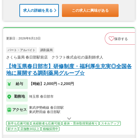
求人の詳細を見る
この求人に興味がある
更新日：2026年6月13日
保存する
パート・アルバイト
調剤薬局
さくら薬局 春日部駅前店 クラフト株式会社の薬剤師求人
【埼玉県春日部市】研修制度・福利厚生充実◎全国各
地に展開する調剤薬局グループ☆
給与
【時給】2,000円～2,200円
勤務地
埼玉県 春日部市
東武伊勢崎線 春日部駅
アクセス
東武野田線 春日部駅
新卒も応募可能
未経験者も応募可能
産休・育休取得実績有り
スキルアップ
駅チカ
店舗数30以上
積極採用中