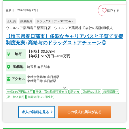
更新日：2026年6月27日
保存する
正社員
調剤薬局
ドラッグストア（OTCのみ）
ウエルシア薬局春日部西口店 ウエルシア薬局株式会社の薬剤師求人
【埼玉県春日部市】多彩なキャリアパスと子育て支援
制度充実♪高給与のドラッグストアチェーン◎
【月収】33.5万円
給与
【年収】515万円～650万円
勤務地
埼玉県 春日部市
東武伊勢崎線 春日部駅
アクセス
東武野田線 春日部駅
年収650万円以上可
産休・育休取得実績有り
駅チカ
店舗数30以上
積極採用中
夏～秋入職可
年間休日120日以上
求人の詳細を見る
この求人に興味がある