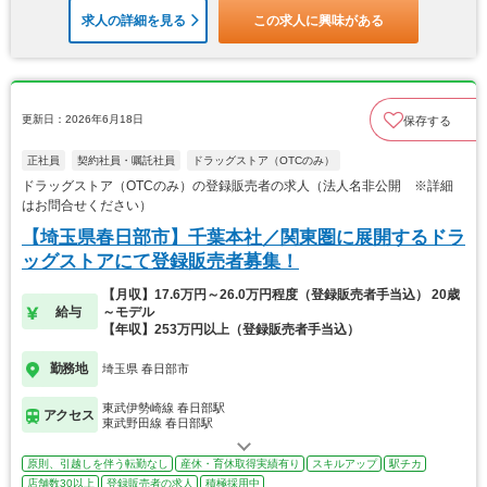
求人の詳細を見る
この求人に興味がある
更新日：2026年6月18日
保存する
正社員
契約社員・嘱託社員
ドラッグストア（OTCのみ）
ドラッグストア（OTCのみ）の登録販売者の求人（法人名非公開 ※詳細
はお問合せください）
【埼玉県春日部市】千葉本社／関東圏に展開するドラ
ッグストアにて登録販売者募集！
【月収】17.6万円～26.0万円程度（登録販売者手当込） 20歳
給与
～モデル
【年収】253万円以上（登録販売者手当込）
勤務地
埼玉県 春日部市
東武伊勢崎線 春日部駅
アクセス
東武野田線 春日部駅
原則、引越しを伴う転勤なし
産休・育休取得実績有り
スキルアップ
駅チカ
店舗数30以上
登録販売者の求人
積極採用中