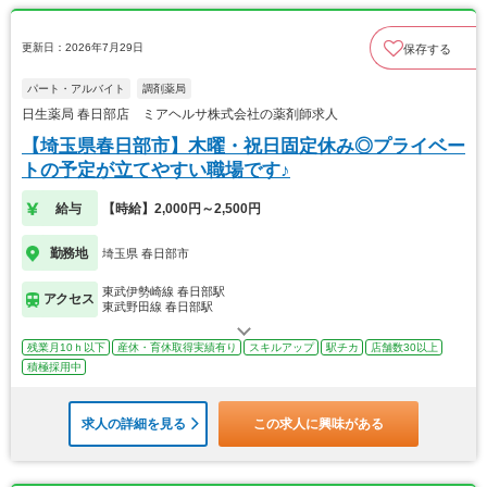
更新日：2026年7月29日
保存する
パート・アルバイト
調剤薬局
日生薬局 春日部店 ミアヘルサ株式会社の薬剤師求人
【埼玉県春日部市】木曜・祝日固定休み◎プライベー
トの予定が立てやすい職場です♪
給与
【時給】2,000円～2,500円
勤務地
埼玉県 春日部市
東武伊勢崎線 春日部駅
アクセス
東武野田線 春日部駅
残業月10ｈ以下
産休・育休取得実績有り
スキルアップ
駅チカ
店舗数30以上
積極採用中
求人の詳細を見る
この求人に興味がある