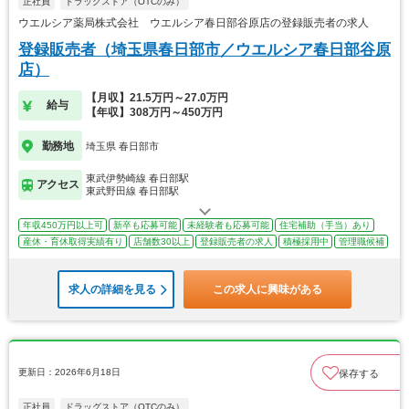
正社員
ドラッグストア（OTCのみ）
ウエルシア薬局株式会社 ウエルシア春日部谷原店の登録販売者の求人
登録販売者（埼玉県春日部市／ウエルシア春日部谷原
店）
【月収】21.5万円～27.0万円
給与
【年収】308万円～450万円
勤務地
埼玉県 春日部市
東武伊勢崎線 春日部駅
アクセス
東武野田線 春日部駅
年収450万円以上可
新卒も応募可能
未経験者も応募可能
住宅補助（手当）あり
産休・育休取得実績有り
店舗数30以上
登録販売者の求人
積極採用中
管理職候補
求人の詳細を見る
この求人に興味がある
更新日：2026年6月18日
保存する
正社員
ドラッグストア（OTCのみ）