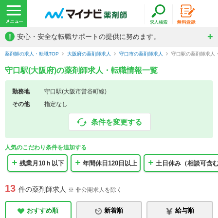
!
安心・安全な転職サポートの提供に努めます。
薬剤師の求人・転職TOP
大阪府の薬剤師求人
守口市の薬剤師求人
守口駅の薬剤師求人
守口駅(大阪府)の薬剤師求人・転職情報一覧
勤務地
守口駅(大阪市営谷町線)
その他
指定なし
条件を変更する
人気のこだわり条件を追加する
残業月10ｈ以下
年間休日120日以上
土日休み（相談可含
13
件の薬剤師求人
※ 非公開求人を除く
おすすめ順
新着順
給与順