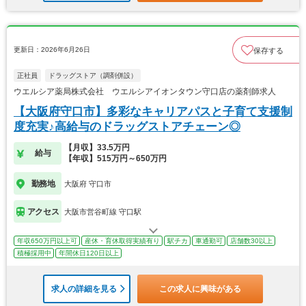
更新日：2026年6月26日
保存する
正社員
ドラッグストア（調剤併設）
ウエルシア薬局株式会社 ウエルシアイオンタウン守口店の薬剤師求人
【大阪府守口市】多彩なキャリアパスと子育て支援制
度充実♪高給与のドラッグストアチェーン◎
【月収】33.5万円
給与
【年収】515万円～650万円
勤務地
大阪府 守口市
アクセス
大阪市営谷町線 守口駅
年収650万円以上可
産休・育休取得実績有り
駅チカ
車通勤可
店舗数30以上
積極採用中
年間休日120日以上
求人の詳細を見る
この求人に興味がある