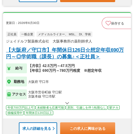
更新日：2026年6月30日
保存する
正社員
一般企業
メディカルライター、 MSL、 DI、学術
ジェイドルフ製薬株式会社 大阪事務所の薬剤師求人
【大阪府／守口市】年間休日126日☆想定年収690万
円～◎学術職（課長）の募集♪＜正社員＞
【月収】42.5万円～47.5万円
給与
【年収】690万円～780万円程度 ※想定年収
勤務地
大阪府 守口市
大阪市営谷町線 守口駅
アクセス
京阪本線 守口市駅
年収700万円以上可
未経験者も応募可能
原則、引越しを伴う転勤なし
駅チカ
積極採用中
年間休日120日以上
求人の詳細を見る
この求人に興味がある