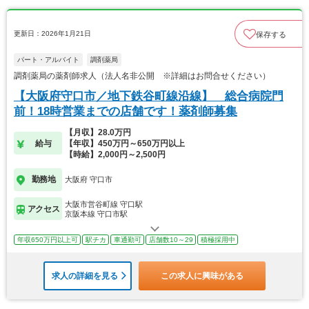
更新日：2026年1月21日
保存する
パート・アルバイト
調剤薬局
調剤薬局の薬剤師求人（法人名非公開 ※詳細はお問合せください）
【大阪府守口市／地下鉄谷町線沿線】 総合病院門
前！18時営業までの店舗です！薬剤師募集
【月収】28.0万円
給与
【年収】450万円～650万円以上
【時給】2,000円～2,500円
勤務地
大阪府 守口市
大阪市営谷町線 守口駅
アクセス
京阪本線 守口市駅
年収650万円以上可
駅チカ
車通勤可
店舗数10～29
積極採用中
求人の詳細を見る
この求人に興味がある