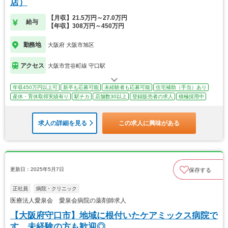
店）
【月収】21.5万円～27.0万円
給与
【年収】308万円～450万円
勤務地
大阪府 大阪市旭区
アクセス
大阪市営谷町線 守口駅
年収450万円以上可
新卒も応募可能
未経験者も応募可能
住宅補助（手当）あり
産休・育休取得実績有り
駅チカ
店舗数30以上
登録販売者の求人
積極採用中
求人の詳細を見る
この求人に興味がある
更新日：2025年5月7日
保存する
正社員
病院・クリニック
医療法人愛泉会 愛泉会病院の薬剤師求人
【大阪府守口市】地域に根付いたケアミックス病院で
す。未経験の方も歓迎◎