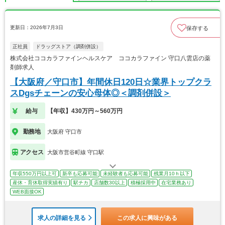
更新日：2026年7月3日
保存する
正社員
ドラッグストア（調剤併設）
株式会社ココカラファインヘルスケア ココカラファイン 守口八雲店の薬
剤師求人
【大阪府／守口市】年間休日120日☆業界トップクラ
スDgsチェーンの安心母体◎＜調剤併設＞
給与
【年収】430万円～560万円
勤務地
大阪府 守口市
アクセス
大阪市営谷町線 守口駅
年収550万円以上可
新卒も応募可能
未経験者も応募可能
残業月10ｈ以下
産休・育休取得実績有り
駅チカ
店舗数30以上
積極採用中
在宅業務あり
WEB面接OK
求人の詳細を見る
この求人に興味がある