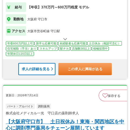
給与
【年収】370万円～600万円程度 モデル
勤務地
大阪府 守口市
アクセス
大阪市営谷町線 守口駅
年収600万円以上可
新卒も応募可能
未経験者も応募可能
土日休み（相談可含む）
住宅補助（手当）あり
スキルアップ
駅チカ
店舗数30以上
積極採用中
年間休日120日以上
求人の詳細を見る
この求人に興味がある
更新日：2026年7月14日
保存する
パート・アルバイト
調剤薬局
株式会社メディカル一光 守口店の薬剤師求人
【大阪府守口市】 土日祝休み！東海・関西地区を中
心に調剤専門薬局をチェーン展開しています