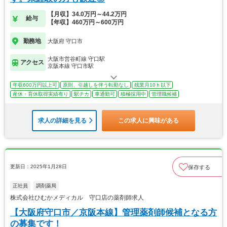
【月収】34.0万円～44.2万円
給与
【年収】460万円～600万円
勤務地
大阪府 守口市
大阪市営谷町線 守口駅
アクセス
京阪本線 守口市駅
年収600万円以上可
原則、引越しを伴う転勤なし
残業月10ｈ以下
産休・育休取得実績有り
駅チカ
車通勤可
積極採用中
管理職候補
求人の詳細を見る
この求人に興味がある
更新日：2025年1月28日
保存する
正社員
調剤薬局
株式会社ひむかメディカル 守口店の薬剤師求人
【大阪府守口市／京阪本線】管理薬剤師候補となる方
の募集です！