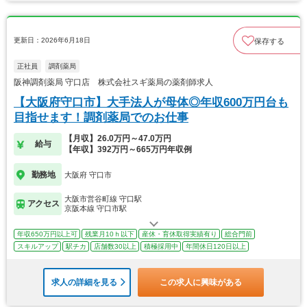
更新日：2026年6月18日
保存する
正社員
調剤薬局
阪神調剤薬局 守口店 株式会社スギ薬局の薬剤師求人
【大阪府守口市】大手法人が母体◎年収600万円台も
目指せます！調剤薬局でのお仕事
【月収】26.0万円～47.0万円
給与
【年収】392万円～665万円年収例
勤務地
大阪府 守口市
大阪市営谷町線 守口駅
アクセス
京阪本線 守口市駅
年収650万円以上可
残業月10ｈ以下
産休・育休取得実績有り
総合門前
スキルアップ
駅チカ
店舗数30以上
積極採用中
年間休日120日以上
求人の詳細を見る
この求人に興味がある