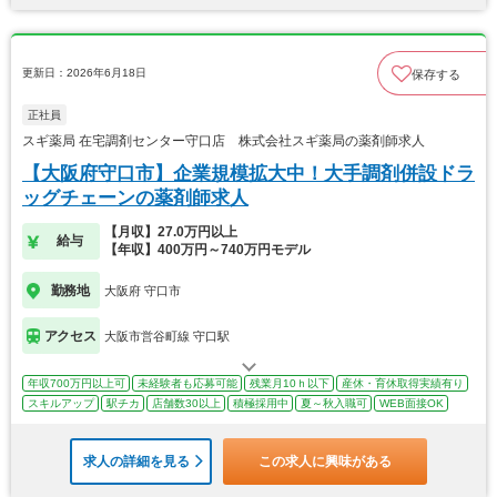
更新日：2026年6月18日
保存する
正社員
スギ薬局 在宅調剤センター守口店 株式会社スギ薬局の薬剤師求人
【大阪府守口市】企業規模拡大中！大手調剤併設ドラ
ッグチェーンの薬剤師求人
【月収】27.0万円以上
給与
【年収】400万円～740万円モデル
勤務地
大阪府 守口市
アクセス
大阪市営谷町線 守口駅
年収700万円以上可
未経験者も応募可能
残業月10ｈ以下
産休・育休取得実績有り
スキルアップ
駅チカ
店舗数30以上
積極採用中
夏～秋入職可
WEB面接OK
求人の詳細を見る
この求人に興味がある