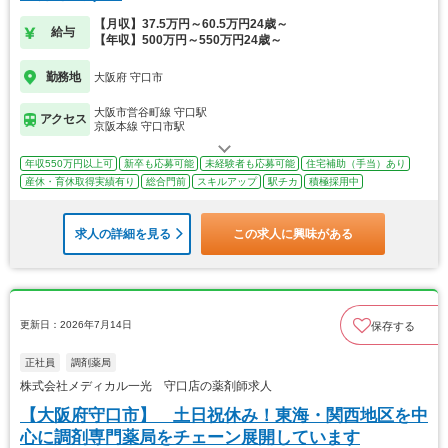
【月収】37.5万円～60.5万円24歳～
給与
【年収】500万円～550万円24歳～
勤務地
大阪府 守口市
大阪市営谷町線 守口駅
アクセス
京阪本線 守口市駅
年収550万円以上可
新卒も応募可能
未経験者も応募可能
住宅補助（手当）あり
産休・育休取得実績有り
総合門前
スキルアップ
駅チカ
積極採用中
求人の詳細を見る
この求人に興味がある
更新日：2026年7月14日
保存する
正社員
調剤薬局
株式会社メディカル一光 守口店の薬剤師求人
【大阪府守口市】 土日祝休み！東海・関西地区を中
心に調剤専門薬局をチェーン展開しています