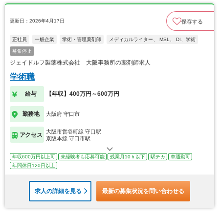
更新日：2026年4月17日
保存する
正社員
一般企業
学術・管理薬剤師
メディカルライター、 MSL、 DI、学術
募集停止
ジェイドルフ製薬株式会社 大阪事務所の薬剤師求人
学術職
給与
【年収】400万円～600万円
勤務地
大阪府 守口市
大阪市営谷町線 守口駅
アクセス
京阪本線 守口市駅
年収600万円以上可
未経験者も応募可能
残業月10ｈ以下
駅チカ
車通勤可
年間休日120日以上
求人の詳細を見る
最新の募集状況を問い合わせる