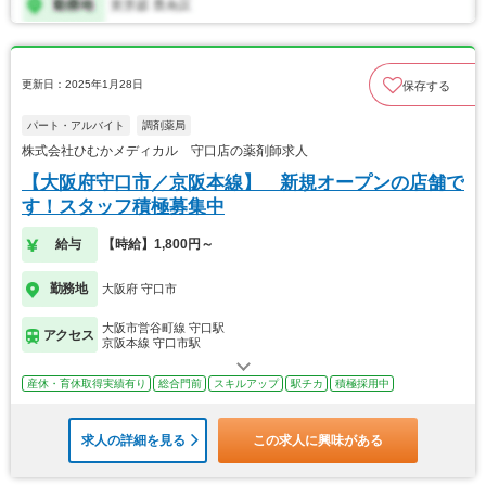
更新日：2025年1月28日
保存する
パート・アルバイト
調剤薬局
株式会社ひむかメディカル 守口店の薬剤師求人
【大阪府守口市／京阪本線】 新規オープンの店舗で
す！スタッフ積極募集中
給与
【時給】1,800円～
勤務地
大阪府 守口市
大阪市営谷町線 守口駅
アクセス
京阪本線 守口市駅
産休・育休取得実績有り
総合門前
スキルアップ
駅チカ
積極採用中
求人の詳細を見る
この求人に興味がある