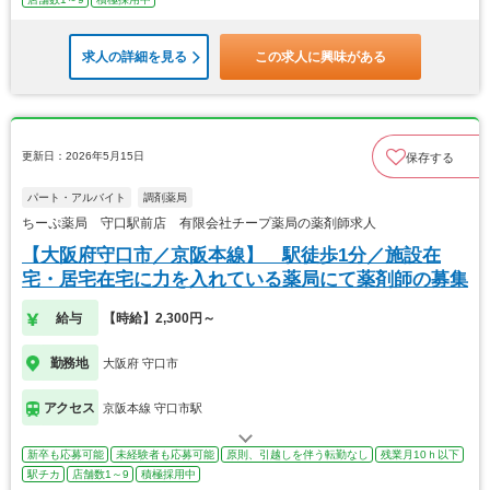
求人の詳細を見る
この求人に興味がある
更新日：2026年5月15日
保存する
パート・アルバイト
調剤薬局
ちーぷ薬局 守口駅前店 有限会社チープ薬局の薬剤師求人
【大阪府守口市／京阪本線】 駅徒歩1分／施設在
宅・居宅在宅に力を入れている薬局にて薬剤師の募集
給与
【時給】2,300円～
勤務地
大阪府 守口市
アクセス
京阪本線 守口市駅
新卒も応募可能
未経験者も応募可能
原則、引越しを伴う転勤なし
残業月10ｈ以下
駅チカ
店舗数1～9
積極採用中