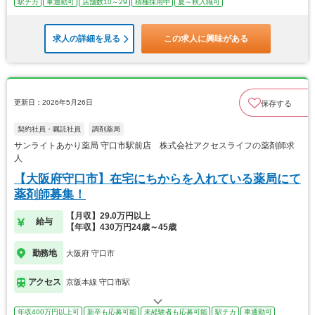
駅チカ
車通勤可
店舗数10～29
積極採用中
夏～秋入職可
求人の詳細を見る
この求人に興味がある
更新日：2026年5月26日
保存する
契約社員・嘱託社員
調剤薬局
サンライトあかり薬局 守口市駅前店 株式会社アクセスライフの薬剤師求
人
【大阪府守口市】在宅にちからを入れている薬局にて
薬剤師募集！
【月収】29.0万円以上
給与
【年収】430万円24歳～45歳
勤務地
大阪府 守口市
アクセス
京阪本線 守口市駅
年収400万円以上可
新卒も応募可能
未経験者も応募可能
駅チカ
車通勤可