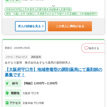
年収400万円以上可
新卒も応募可能
未経験者も応募可能
原則、引越しを伴う転勤なし
残業月10ｈ以下
駅チカ
店舗数1～9
積極採用中
求人の詳細を見る
この求人に興味がある
更新日：2026年1月6日
保存する
パート・アルバイト
調剤薬局
あすなろ薬局 株式会社あすなろ薬局の薬剤師求人
【大阪府守口市】地域密着型の調剤薬局にて薬剤師の
募集です！
給与
【時給】2,050円～2,300円
勤務地
大阪府 守口市
アクセス
京阪本線 守口市駅