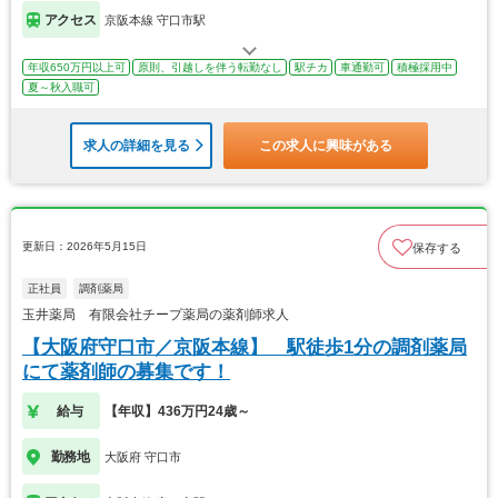
アクセス
京阪本線 守口市駅
年収650万円以上可
原則、引越しを伴う転勤なし
駅チカ
車通勤可
積極採用中
夏～秋入職可
求人の詳細を見る
この求人に興味がある
更新日：2026年5月15日
保存する
正社員
調剤薬局
玉井薬局 有限会社チープ薬局の薬剤師求人
【大阪府守口市／京阪本線】 駅徒歩1分の調剤薬局
にて薬剤師の募集です！
給与
【年収】436万円24歳～
勤務地
大阪府 守口市