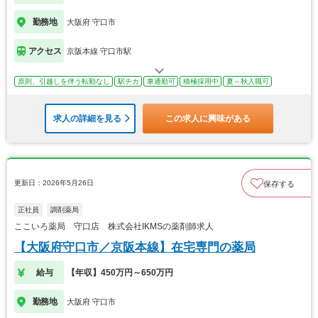
勤務地
大阪府 守口市
アクセス
京阪本線 守口市駅
原則、引越しを伴う転勤なし
駅チカ
車通勤可
積極採用中
夏～秋入職可
求人の詳細を見る
この求人に興味がある
更新日：2026年5月26日
保存する
正社員
調剤薬局
ここいろ薬局 守口店 株式会社IKMSの薬剤師求人
【大阪府守口市／京阪本線】在宅専門の薬局
給与
【年収】450万円～650万円
勤務地
大阪府 守口市