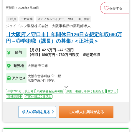
更新日：2026年6月30日
保存する
正社員
一般企業
メディカルライター、 MSL、 DI、学術
ジェイドルフ製薬株式会社 大阪事務所の薬剤師求人
【大阪府／守口市】年間休日126日☆想定年収690万
円～◎学術職（課長）の募集♪＜正社員＞
【月収】42.5万円～47.5万円
給与
【年収】690万円～780万円程度 ※想定年収
勤務地
大阪府 守口市
大阪市営谷町線 守口駅
アクセス
京阪本線 守口市駅
年収700万円以上可
未経験者も応募可能
原則、引越しを伴う転勤なし
駅チカ
積極採用中
年間休日120日以上
求人の詳細を見る
この求人に興味がある