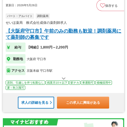
更新日：2026年5月26日
保存する
パート・アルバイト
調剤薬局
せいほ薬局 株式会社成保の薬剤師求人
【大阪府守口市】午前のみの勤務も歓迎！調剤薬局に
て薬剤師の募集です
給与
【時給】1,800円～2,200円
勤務地
大阪府 守口市
アクセス
京阪本線 守口市駅
原則、引越しを伴う転勤なし
残業月10ｈ以下
駅チカ
車通勤可
積極採用中
夏～秋入職可
求人の詳細を見る
この求人に興味がある