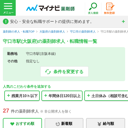
!
安心・安全な転職サポートの提供に努めます。
薬剤師の求人・転職TOP
大阪府の薬剤師求人
守口市の薬剤師求人
守口市駅の薬剤師求
守口市駅(大阪府)の薬剤師求人・転職情報一覧
勤務地
守口市駅(京阪本線)
その他
指定なし
条件を変更する
人気のこだわり条件を追加する
残業月10ｈ以下
年間休日120日以上
土日休み（相談可含
27
件の薬剤師求人
※ 非公開求人を除く
おすすめ順
新着順
給与順