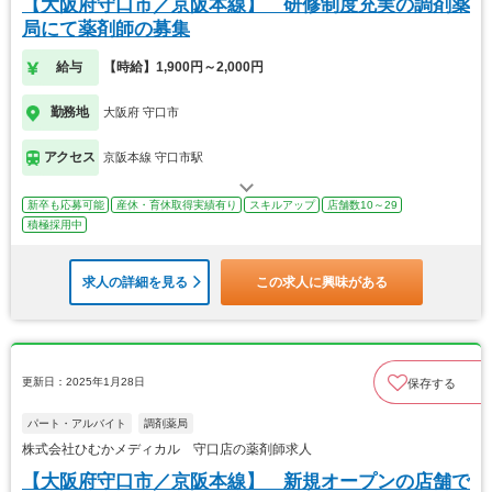
【大阪府守口市／京阪本線】 研修制度充実の調剤薬
局にて薬剤師の募集
給与
【時給】1,900円～2,000円
勤務地
大阪府 守口市
アクセス
京阪本線 守口市駅
新卒も応募可能
産休・育休取得実績有り
スキルアップ
店舗数10～29
積極採用中
求人の詳細を見る
この求人に興味がある
更新日：2025年1月28日
保存する
パート・アルバイト
調剤薬局
株式会社ひむかメディカル 守口店の薬剤師求人
【大阪府守口市／京阪本線】 新規オープンの店舗で