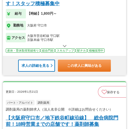
す！スタッフ積極募集中
給与
【時給】1,800円～
勤務地
大阪府 守口市
大阪市営谷町線 守口駅
アクセス
京阪本線 守口市駅
産休・育休取得実績有り
総合門前
スキルアップ
駅チカ
積極採用中
求人の詳細を見る
この求人に興味がある
更新日：2026年1月21日
保存する
パート・アルバイト
調剤薬局
調剤薬局の薬剤師求人（法人名非公開 ※詳細はお問合せください）
【大阪府守口市／地下鉄谷町線沿線】 総合病院門
前！18時営業までの店舗です！薬剤師募集