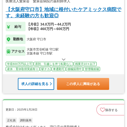
医療法人愛泉会 愛泉会病院の薬剤師求人
【大阪府守口市】地域に根付いたケアミックス病院で
す。未経験の方も歓迎◎
【月収】34.0万円～44.2万円
給与
【年収】460万円～600万円
勤務地
大阪府 守口市
大阪市営谷町線 守口駅
アクセス
京阪本線 守口市駅
年収600万円以上可
原則、引越しを伴う転勤なし
残業月10ｈ以下
産休・育休取得実績有り
駅チカ
車通勤可
積極採用中
管理職候補
求人の詳細を見る
この求人に興味がある
更新日：2025年1月28日
保存する
正社員
調剤薬局
株式会社ひむかメディカル 守口店の薬剤師求人