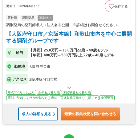
更新日：2026年6月16日
保存する
正社員
調剤薬局
募集停止
調剤薬局の薬剤師求人（法人名非公開 ※詳細はお問合せください）
【大阪府守口市／京阪本線】和歌山市内を中心に展開
する調剤グループです
【月収】25.0万円～33.0万円22歳～40歳モデル
給与
【年収】400万円～530万円以上 22歳～40歳モデル
勤務地
大阪府 守口市
アクセス
京阪本線 守口市駅
年収500万円以上可
新卒も応募可能
未経験者も応募可能
原則、引越しを伴う転勤なし
産休・育休取得実績有り
駅チカ
車通勤可
求人の詳細を見る
最新の募集状況を問い合わせる