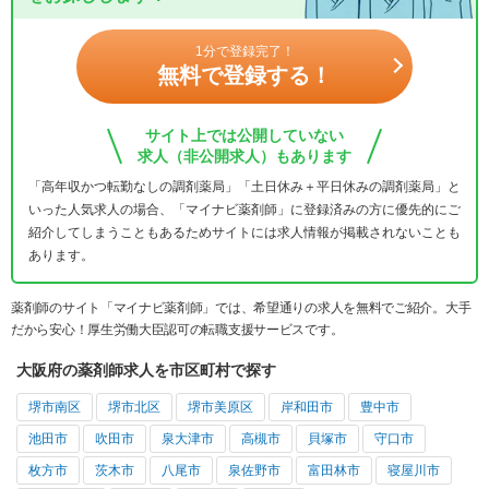
1分で登録完了！
無料で登録する！
サイト上では公開していない
求人（非公開求人）もあります
「高年収かつ転勤なしの調剤薬局」「土日休み＋平日休みの調剤薬局」と
いった人気求人の場合、「マイナビ薬剤師」に登録済みの方に優先的にご
紹介してしまうこともあるためサイトには求人情報が掲載されないことも
あります。
薬剤師のサイト「マイナビ薬剤師」では、希望通りの求人を無料でご紹介。大手
だから安心！厚生労働大臣認可の転職支援サービスです。
大阪府の薬剤師求人を市区町村で探す
堺市南区
堺市北区
堺市美原区
岸和田市
豊中市
池田市
吹田市
泉大津市
高槻市
貝塚市
守口市
枚方市
茨木市
八尾市
泉佐野市
富田林市
寝屋川市