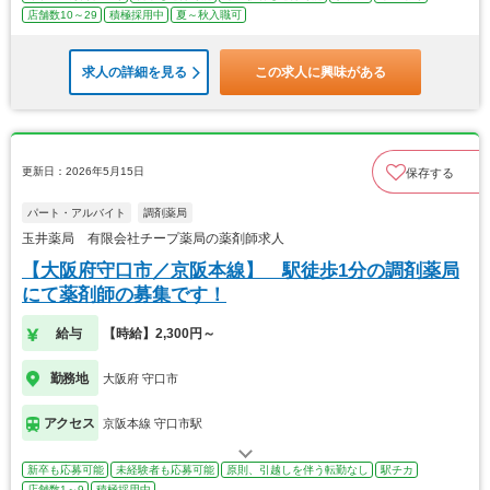
店舗数10～29
積極採用中
夏～秋入職可
求人の詳細を見る
この求人に興味がある
更新日：2026年5月15日
保存する
パート・アルバイト
調剤薬局
玉井薬局 有限会社チープ薬局の薬剤師求人
【大阪府守口市／京阪本線】 駅徒歩1分の調剤薬局
にて薬剤師の募集です！
給与
【時給】2,300円～
勤務地
大阪府 守口市
アクセス
京阪本線 守口市駅
新卒も応募可能
未経験者も応募可能
原則、引越しを伴う転勤なし
駅チカ
店舗数1～9
積極採用中