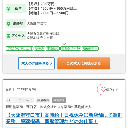
【月収】28.0万円
給与
【年収】450万円～650万円以上
【時給】2,000円～2,500円
勤務地
大阪府 守口市
大阪市営谷町線 守口駅
アクセス
京阪本線 守口市駅
年収650万円以上可
駅チカ
車通勤可
店舗数10～29
積極採用中
求人の詳細を見る
この求人に興味がある
更新日：2025年6月26日
保存する
パート・アルバイト
調剤薬局
募集停止
銀明堂薬局 守口店 株式会社ヒロキ薬局の薬剤師求人
【大阪府守口市】高時給！日祝休み◎新店舗にて調剤
業務、服薬指導、薬歴管理などのお仕事！