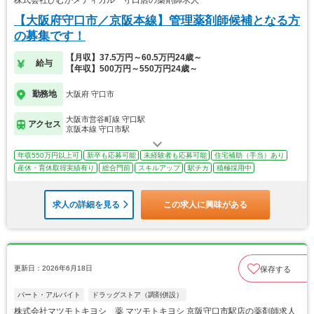
【大阪府守口市／京阪本線】管理薬剤師候補となる方
の募集です！
【月収】37.5万円～60.5万円24歳～
給与
【年収】500万円～550万円24歳～
勤務地
大阪府 守口市
大阪市営谷町線 守口駅
アクセス
京阪本線 守口市駅
年収550万円以上可
新卒も応募可能
未経験者も応募可能
住宅補助（手当）あり
産休・育休取得実績有り
総合門前
スキルアップ
駅チカ
積極採用中
求人の詳細を見る
この求人に興味がある
更新日：2026年6月18日
保存する
パート・アルバイト
ドラッグストア（調剤併設）
株式会社マツモトキヨシ 薬 マツモトキヨシ 京阪守口市駅店の薬剤師求人