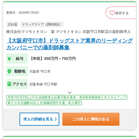
更新日：2026年7月4日
保存する
正社員
ドラッグストア（調剤併設）
株式会社マツモトキヨシ 薬 マツモトキヨシ 京阪守口市駅店の薬剤師求人
【大阪府守口市】ドラッグストア業界のリーディング
カンパニーでの薬剤師募集
給与
【年収】458万円～700万円
勤務地
大阪府 守口市
アクセス
京阪本線 守口市駅
年収700万円以上可
未経験者も応募可能
産休・育休取得実績有り
スキルアップ
駅チカ
店舗数30以上
積極採用中
夏～秋入職可
求人の詳細を見る
この求人に興味がある