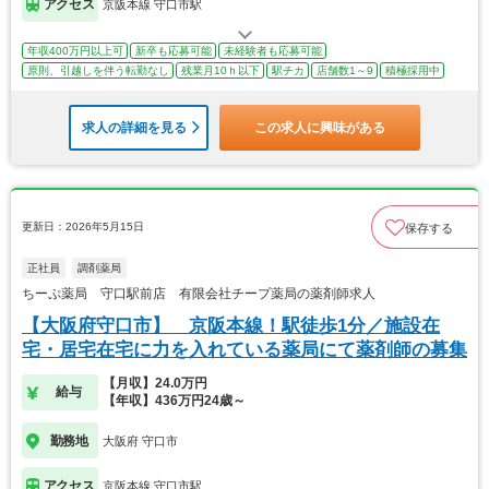
アクセス
京阪本線 守口市駅
年収400万円以上可
新卒も応募可能
未経験者も応募可能
原則、引越しを伴う転勤なし
残業月10ｈ以下
駅チカ
店舗数1～9
積極採用中
求人の詳細を見る
この求人に興味がある
更新日：2026年5月15日
保存する
正社員
調剤薬局
ちーぷ薬局 守口駅前店 有限会社チープ薬局の薬剤師求人
【大阪府守口市】 京阪本線！駅徒歩1分／施設在
宅・居宅在宅に力を入れている薬局にて薬剤師の募集
【月収】24.0万円
給与
【年収】436万円24歳～
勤務地
大阪府 守口市
アクセス
京阪本線 守口市駅