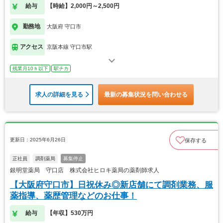
給与
【時給】2,000円～2,500円
勤務地
大阪府 守口市
アクセス
京阪本線 守口市駅
残業月10ｈ以下
駅チカ
求人の詳細を見る
最新の募集状況を問い合わせる
更新日：2025年6月26日
保存する
正社員
調剤薬局
募集停止
銀明堂薬局 守口店 株式会社ヒロキ薬局の薬剤師求人
【大阪府守口市】日祝休み◎新店舗にて調剤業務、服
薬指導、薬歴管理などのお仕事！
給与
【年収】530万円