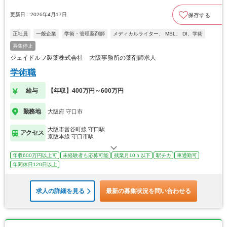
更新日：2026年4月17日
保存する
正社員
一般企業
学術・管理薬剤師
メディカルライター、 MSL、 DI、学術
募集停止
ジェイドルフ製薬株式会社 大阪事務所の薬剤師求人
学術職
給与
【年収】400万円～600万円
勤務地
大阪府 守口市
大阪市営谷町線 守口駅
アクセス
京阪本線 守口市駅
年収600万円以上可
未経験者も応募可能
残業月10ｈ以下
駅チカ
車通勤可
年間休日120日以上
求人の詳細を見る
最新の募集状況を問い合わせる