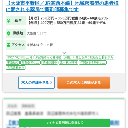
【大阪市平野区／JR関西本線】地域密着型の患者様
に愛される薬局で薬剤師募集です
【月収】25.0万円～35.0万円程度 24歳～60歳モデル
給与
【年収】400万円～550万円程度 24歳～60歳モデル
勤務地
大阪府 守口市
アクセス
京阪本線 守口市駅
年収550万円以上可
未経験者も応募可能
原則、引越しを伴う転勤なし
駅チカ
車通勤可
店舗数30以上
積極採用中
夏～秋入職可
年間休日120日以上
在宅業務あり
求人の詳細を見る
この求人に興味がある