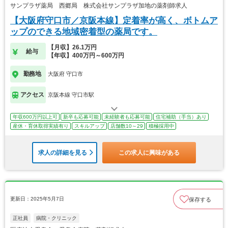
サンプラザ薬局 西郷局 株式会社サンプラザ加地の薬剤師求人
【大阪府守口市／京阪本線】定着率が高く、ボトムア
ップのできる地域密着型の薬局です。
【月収】26.1万円
給与
【年収】400万円～600万円
勤務地
大阪府 守口市
アクセス
京阪本線 守口市駅
年収600万円以上可
新卒も応募可能
未経験者も応募可能
住宅補助（手当）あり
産休・育休取得実績有り
スキルアップ
店舗数10～29
積極採用中
求人の詳細を見る
この求人に興味がある
更新日：2025年5月7日
保存する
正社員
病院・クリニック