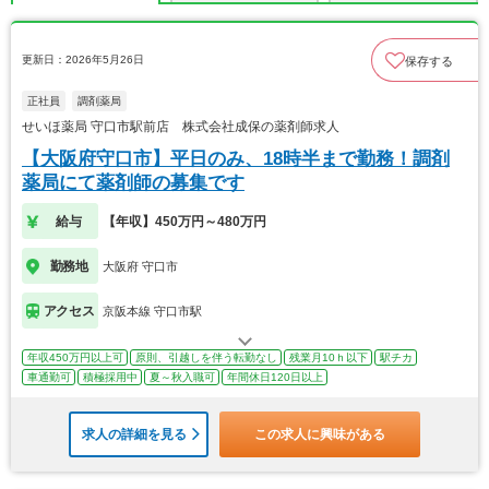
更新日：2026年5月26日
保存する
正社員
調剤薬局
せいほ薬局 守口市駅前店 株式会社成保の薬剤師求人
【大阪府守口市】平日のみ、18時半まで勤務！調剤
薬局にて薬剤師の募集です
給与
【年収】450万円～480万円
勤務地
大阪府 守口市
アクセス
京阪本線 守口市駅
年収450万円以上可
原則、引越しを伴う転勤なし
残業月10ｈ以下
駅チカ
車通勤可
積極採用中
夏～秋入職可
年間休日120日以上
求人の詳細を見る
この求人に興味がある