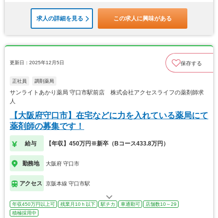
求人の詳細を見る
この求人に興味がある
更新日：2025年12月5日
保存する
正社員
調剤薬局
サンライトあかり薬局 守口市駅前店 株式会社アクセスライフの薬剤師求
人
【大阪府守口市】在宅などに力を入れている薬局にて
薬剤師の募集です！
給与
【年収】450万円※新卒（Bコース433.8万円）
勤務地
大阪府 守口市
アクセス
京阪本線 守口市駅
年収450万円以上可
残業月10ｈ以下
駅チカ
車通勤可
店舗数10～29
積極採用中