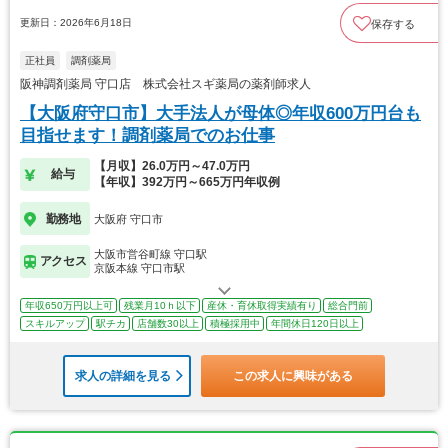
更新日：2026年6月18日
保存する
正社員
調剤薬局
阪神調剤薬局 守口店 株式会社スギ薬局の薬剤師求人
【大阪府守口市】大手法人が母体◎年収600万円台も
目指せます！調剤薬局でのお仕事
【月収】26.0万円～47.0万円
給与
【年収】392万円～665万円年収例
勤務地
大阪府 守口市
大阪市営谷町線 守口駅
アクセス
京阪本線 守口市駅
年収650万円以上可
残業月10ｈ以下
産休・育休取得実績有り
総合門前
スキルアップ
駅チカ
店舗数30以上
積極採用中
年間休日120日以上
求人の詳細を見る
この求人に興味がある