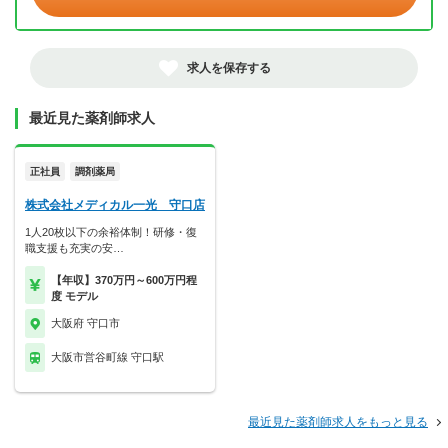
求人を保存する
最近見た薬剤師求人
正社員
調剤薬局
株式会社メディカル一光 守口店
1人20枚以下の余裕体制！研修・復
職支援も充実の安…
【年収】370万円～600万円程
度 モデル
大阪府 守口市
大阪市営谷町線 守口駅
最近見た薬剤師求人をもっと見る