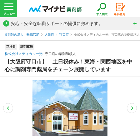
!
安心・安全な転職サポートの提供に努めます。
薬剤師の求人・転職TOP
大阪府
守口市
株式会社メディカル一光 守口店の薬剤師求人
正社員
調剤薬局
株式会社メディカル一光
守口店の薬剤師求人
【大阪府守口市】 土日祝休み！東海・関西地区を中
心に調剤専門薬局をチェーン展開しています