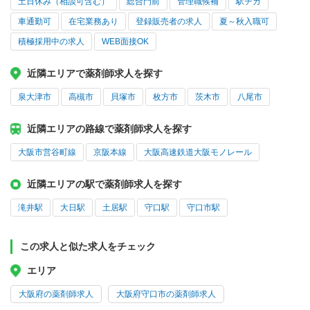
土日休み（相談可含む）
総合門前
管理職候補
駅チカ
車通勤可
在宅業務あり
登録販売者の求人
夏～秋入職可
積極採用中の求人
WEB面接OK
近隣エリアで薬剤師求人を探す
泉大津市
高槻市
貝塚市
枚方市
茨木市
八尾市
近隣エリアの路線で薬剤師求人を探す
大阪市営谷町線
京阪本線
大阪高速鉄道大阪モノレール
近隣エリアの駅で薬剤師求人を探す
滝井駅
大日駅
土居駅
守口駅
守口市駅
この求人と似た求人をチェック
エリア
大阪府の薬剤師求人
大阪府守口市の薬剤師求人