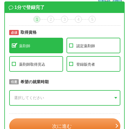
1分で登録完了
1
2
3
4
5
取得資格
必須
必須
薬剤師
認定薬剤師
薬剤師取得見込
登録販売者
取得予定年
希望の就業時期
必須
任意
年 3月
次に進む