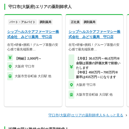
守口市(大阪府)エリアの薬剤師求人
パート・アルバイト
調剤薬局
正社員
調剤薬局
シップヘルスケアファーマシー株
シップヘルスケアファーマシー株
式会社 みどり薬局 守口店
式会社 みどり薬局 守口店
在宅×研修×挑戦！グループ基盤の安
在宅×研修×挑戦！グループ基盤の安
心感で最先端医療…
心感で最先端医療…
【時給】2,000円～
【月収】30.0万円～46.0万円※
金額は面接の評価次第で前後い
大阪府 守口市
たします
【年収】450万円～700万円※
大阪市営谷町線 大日駅 他
新卒は415万円～になります
大阪府 守口市
大阪市営谷町線 大日駅 他
守口市(大阪府)エリアの薬剤師求人をもっと見る