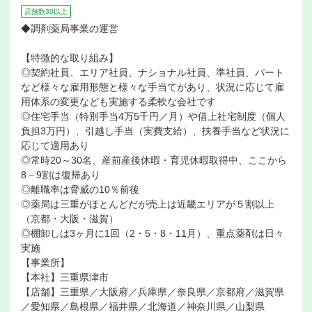
店舗数30以上
◆調剤薬局事業の運営
【特徴的な取り組み】
◎契約社員、エリア社員、ナショナル社員、準社員、パート
など様々な雇用形態と様々な手当てがあり、状況に応じて雇
用体系の変更なども実施する柔軟な会社です
◎住宅手当（特別手当4万5千円／月）や借上社宅制度（個人
負担3万円）、引越し手当（実費支給）、扶養手当など状況に
応じて適用あり
◎常時20～30名、産前産後休暇・育児休暇取得中、ここから
8－9割は復帰あり
◎離職率は脅威の10％前後
◎薬局は三重がほとんどだが売上は近畿エリアが５割以上
（京都・大阪・滋賀）
◎棚卸しは3ヶ月に1回（2・5・8・11月）、重点薬剤は日々
実施
【事業所】
【本社】三重県津市
【店舗】三重県／大阪府／兵庫県／奈良県／京都府／滋賀県
／愛知県／島根県／福井県／北海道／神奈川県／山梨県