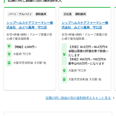
近隣の同じ路線の別の薬剤師求人
パート・アルバイト
調剤薬局
正社員
調剤薬局
シップヘルスケアファーマシー株
シップヘルスケアファーマシー株
式会社 みどり薬局 守口店
式会社 みどり薬局 守口店
在宅×研修×挑戦！グループ基盤の安
在宅×研修×挑戦！グループ基盤の安
心感で最先端医療…
心感で最先端医療…
【時給】2,000円～
【月収】30.0万円～46.0万円※
金額は面接の評価次第で前後い
大阪府 守口市
たします
【年収】450万円～700万円※
大阪市営谷町線 大日駅 他
新卒は415万円～になります
大阪府 守口市
大阪市営谷町線 大日駅 他
近隣の同じ路線の別の薬剤師求人をもっと見る