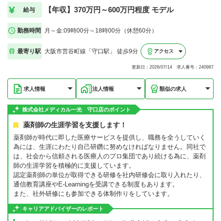
【年収】370万円～600万円程度 モデル
給与
勤務時間
月～金:09時00分～18時00分（休憩60分）
最寄り駅
大阪市営谷町線「守口駅」 徒歩9分
アクセス
更新日：2026/07/14 求人番号：240987
求人情報
法人情報
類似の求人
株式会社メディカル一光 守口店のポイント
薬剤師の生涯学習を支援します！
薬剤師が時代に即した医療サービスを提供し、職務を全うしていく
為には、生涯にわたり自己研鑽に努めなければなりません。同社で
は、社会から信頼される医療人のプロ集団であり続ける為に、薬剤
師の生涯学習を積極的に支援しています。
認定薬剤師の単位が取得できる研修を社内研修会に取り入れたり、
通信教育講座やE-Learningを受講できる制度もあります。
また、社外研修にも参加できる体制作りをしています。
キャリアアドバイザーのレポート