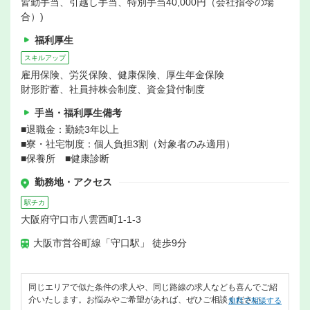
皆勤手当、引越し手当、特別手当40,000円（会社指令の場
合）)
福利厚生
スキルアップ
雇用保険、労災保険、健康保険、厚生年金保険
財形貯蓄、社員持株会制度、資金貸付制度
手当・福利厚生備考
■退職金：勤続3年以上
■寮・社宅制度：個人負担3割（対象者のみ適用）
■保養所 ■健康診断
勤務地・アクセス
駅チカ
大阪府守口市八雲西町1-1-3
大阪市営谷町線「守口駅」 徒歩9分
同じエリアで似た条件の求人や、同じ路線の求人なども喜んでご紹
介いたします。お悩みやご希望があれば、ぜひご相談ください。
無料で相談する