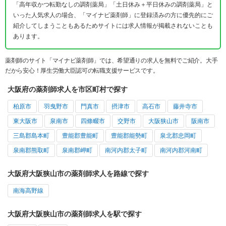
「高年収かつ転勤なしの調剤薬局」「土日休み＋平日休みの調剤薬局」と
いった人気求人の場合、「マイナビ薬剤師」に登録済みの方に優先的にご
紹介してしまうこともあるためサイトには求人情報が掲載されないことも
あります。
薬剤師のサイト「マイナビ薬剤師」では、希望通りの求人を無料でご紹介。大手
だから安心！厚生労働大臣認可の転職支援サービスです。
大阪府の薬剤師求人を市区町村で探す
柏原市
羽曳野市
門真市
摂津市
高石市
藤井寺市
東大阪市
泉南市
四條畷市
交野市
大阪狭山市
阪南市
三島郡島本町
豊能郡豊能町
豊能郡能勢町
泉北郡忠岡町
泉南郡熊取町
泉南郡岬町
南河内郡太子町
南河内郡河南町
大阪府大阪狭山市の薬剤師求人を路線で探す
南海高野線
大阪府大阪狭山市の薬剤師求人を駅で探す