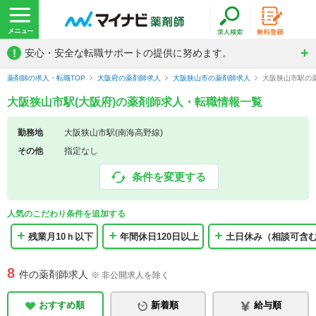
!
安心・安全な転職サポートの提供に努めます。
薬剤師の求人・転職TOP
大阪府の薬剤師求人
大阪狭山市の薬剤師求人
大阪狭山市駅の
大阪狭山市駅(大阪府)の薬剤師求人・転職情報一覧
勤務地
大阪狭山市駅(南海高野線)
その他
指定なし
条件を変更する
人気のこだわり条件を追加する
残業月10ｈ以下
年間休日120日以上
土日休み（相談可含
8
件の薬剤師求人
※ 非公開求人を除く
おすすめ順
新着順
給与順