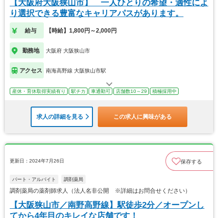
【大阪府大阪狭山市】 一人ひとりの希望・適性によ
り選択できる豊富なキャリアパスがあります。
給与
【時給】1,800円～2,000円
勤務地
大阪府 大阪狭山市
アクセス
南海高野線 大阪狭山市駅
産休・育休取得実績有り
駅チカ
車通勤可
店舗数10～29
積極採用中
求人の詳細を見る
この求人に興味がある
更新日：2024年7月26日
保存する
パート・アルバイト
調剤薬局
調剤薬局の薬剤師求人（法人名非公開 ※詳細はお問合せください）
【大阪狭山市／南野高野線】駅徒歩2分／オープンし
てから4年目のキレイな店舗です！