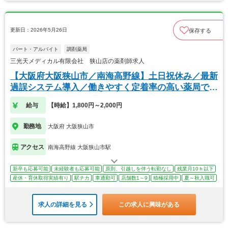
更新日：2026年5月26日
保存する
パート・アルバイト
調剤薬局
三光天メディカル有限会社 狭山店の薬剤師求人
【大阪府大阪狭山市／南海高野線】土日祝休み／最新
過誤システム導入／働きやすく定着率の高い薬局で
す！
給与
【時給】1,800円～2,000円
勤務地
大阪府 大阪狭山市
アクセス
南海高野線 大阪狭山市駅
新卒も応募可能
未経験者も応募可能
原則、引越しを伴う転勤なし
残業月10ｈ以下
産休・育休取得実績有り
駅チカ
車通勤可
店舗数1～9
積極採用中
夏～秋入職可
求人の詳細を見る
この求人に興味がある