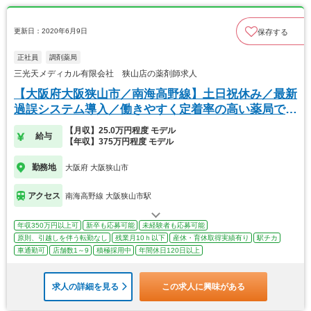
更新日：2020年6月9日
保存する
正社員
調剤薬局
三光天メディカル有限会社 狭山店の薬剤師求人
【大阪府大阪狭山市／南海高野線】土日祝休み／最新
過誤システム導入／働きやすく定着率の高い薬局で
す！
【月収】25.0万円程度 モデル
給与
【年収】375万円程度 モデル
勤務地
大阪府 大阪狭山市
アクセス
南海高野線 大阪狭山市駅
年収350万円以上可
新卒も応募可能
未経験者も応募可能
原則、引越しを伴う転勤なし
残業月10ｈ以下
産休・育休取得実績有り
駅チカ
車通勤可
店舗数1～9
積極採用中
年間休日120日以上
求人の詳細を見る
この求人に興味がある