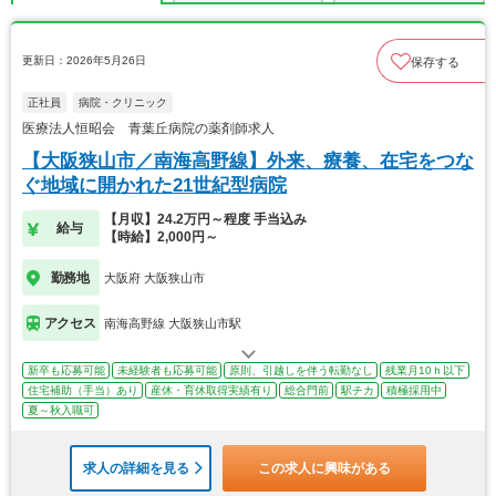
更新日：2026年5月26日
保存する
正社員
病院・クリニック
医療法人恒昭会 青葉丘病院の薬剤師求人
【大阪狭山市／南海高野線】外来、療養、在宅をつな
ぐ地域に開かれた21世紀型病院
【月収】24.2万円～程度 手当込み
給与
【時給】2,000円～
勤務地
大阪府 大阪狭山市
アクセス
南海高野線 大阪狭山市駅
新卒も応募可能
未経験者も応募可能
原則、引越しを伴う転勤なし
残業月10ｈ以下
住宅補助（手当）あり
産休・育休取得実績有り
総合門前
駅チカ
積極採用中
夏～秋入職可
求人の詳細を見る
この求人に興味がある