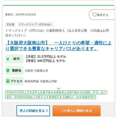
更新日：2025年12月15日
保存する
正社員
ドラッグストア（OTCのみ）
ドラッグストア（OTCのみ）の薬剤師求人（法人名非公開 ※詳細はお問
合せください）
【大阪府大阪狭山市】 一人ひとりの希望・適性によ
り選択できる豊富なキャリアパスがあります。
【月収】31.5万円以上 モデル
給与
【年収】440万円以上 モデル
勤務地
大阪府 大阪狭山市
アクセス
南海高野線 大阪狭山市駅
年収400万円以上可
新卒も応募可能
未経験者も応募可能
住宅補助（手当）あり
産休・育休取得実績有り
駅チカ
車通勤可
店舗数10～29
積極採用中
求人の詳細を見る
この求人に興味がある