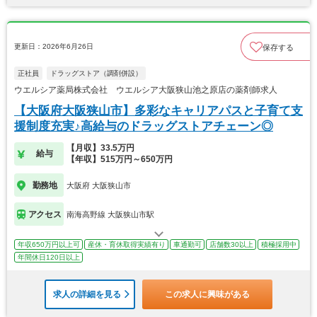
更新日：2026年6月26日
保存する
正社員
ドラッグストア（調剤併設）
ウエルシア薬局株式会社 ウエルシア大阪狭山池之原店の薬剤師求人
【大阪府大阪狭山市】多彩なキャリアパスと子育て支
援制度充実♪高給与のドラッグストアチェーン◎
【月収】33.5万円
給与
【年収】515万円～650万円
勤務地
大阪府 大阪狭山市
アクセス
南海高野線 大阪狭山市駅
年収650万円以上可
産休・育休取得実績有り
車通勤可
店舗数30以上
積極採用中
年間休日120日以上
求人の詳細を見る
この求人に興味がある