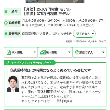
【月収】25.0万円程度 モデル
給与
【年収】375万円程度 モデル
月水金:09時00分～19時00分（休憩60分）,火:09時00分～17時
勤務時間
00分（休憩60分）,土:09時00分～12時30分（休憩0分）
最寄り駅
南海高野線「大阪狭山市駅」 徒歩8分
アクセス
更新日：2020/06/09 求人番号：669103
求人情報
法人情報
類似の求人
キャリアアドバイザーのレポート
◎残業時間ほぼ0時間になるよう努めている会社です
薬剤師である代表が現場の薬剤師の提案を積極的に取り
入れるだけでなく、常日頃から働きやすい環境作りに取
組んでおられることから、定着率が非常に高い職場で
す。産休・育休利用実績があり、現在のエリアマネージ
ャーも16年以上続けておられます。
キャリアアドバイザー 薬剤師担当