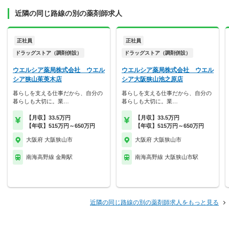
近隣の同じ路線の別の薬剤師求人
正社員
正社員
ドラッグストア（調剤併設）
ドラッグストア（調剤併設）
ウエルシア薬局株式会社 ウエル
ウエルシア薬局株式会社 ウエル
シア狭山茱萸木店
シア大阪狭山池之原店
暮らしを支える仕事だから、自分の
暮らしを支える仕事だから、自分の
暮らしも大切に。業…
暮らしも大切に。業…
【月収】33.5万円
【月収】33.5万円
【年収】515万円～650万円
【年収】515万円～650万円
大阪府 大阪狭山市
大阪府 大阪狭山市
南海高野線 金剛駅
南海高野線 大阪狭山市駅
近隣の同じ路線の別の薬剤師求人をもっと見る