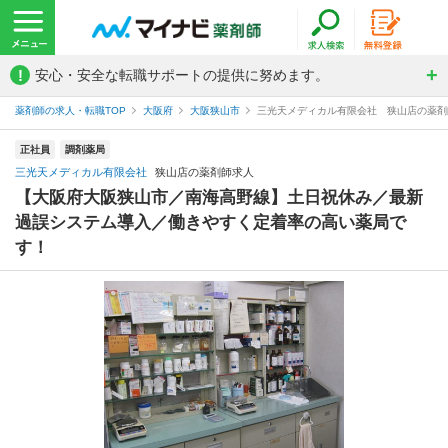
!
安心・安全な転職サポートの提供に努めます。
薬剤師の求人・転職TOP
大阪府
大阪狭山市
三光天メディカル有限会社 狭山店の薬剤
正社員
調剤薬局
三光天メディカル有限会社
狭山店の薬剤師求人
【大阪府大阪狭山市／南海高野線】土日祝休み／最新
過誤システム導入／働きやすく定着率の高い薬局で
す！