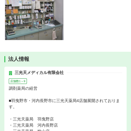
法人情報
三光天メディカル有限会社
店舗数1～9
調剤薬局の経営
■羽曳野市・河内長野市に三光天薬局4店舗展開されておりま
す。
・三光天薬局 羽曳野店
・三光天薬局 河内長野店