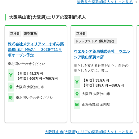
最近見た薬剤師求人をもっと見る
大阪狭山市(大阪府)エリアの薬剤師求人
正社員
調剤薬局
正社員
ドラッグストア（調剤併設）
株式会社メディリアン すずみ薬
局狭山店（仮名） 2026年11月
ウエルシア薬局株式会社 ウエル
頃オープン予定
シア狭山茱萸木店
※お問い合わせください
暮らしを支える仕事だから、自分の
暮らしも大切に。業…
【月収】48.3万円
【年収】600万円～700万円
【月収】33.5万円
【年収】515万円～650万円
大阪府 大阪狭山市
大阪府 大阪狭山市
※お問い合わせください
南海高野線 金剛駅
大阪狭山市(大阪府)エリアの薬剤師求人をもっと見る