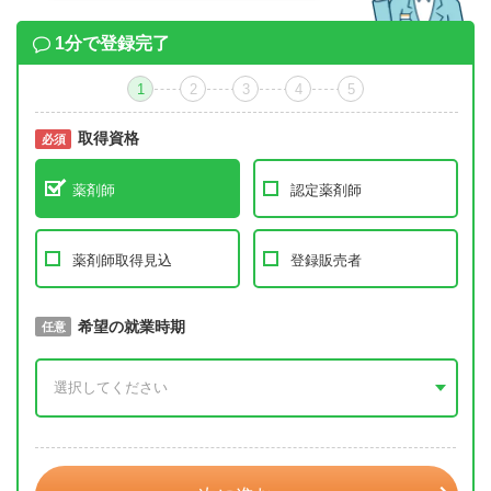
1分で登録完了
1
2
3
4
5
取得資格
必須
必須
薬剤師
認定薬剤師
薬剤師取得見込
登録販売者
取得予定年
希望の就業時期
必須
任意
年 3月