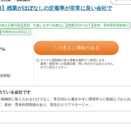
線】残業がほぼなしの定着率が非常に良い会社で
験者も応募可能
原則、引越しを伴う転勤なし
残業月10ｈ以下
産休・育休取得実績有り
年間休日120日以上
この求人に興味がある
デル
マイナビ薬剤師が求人情報を無料でご提供します。
薬局・病院等への直接応募・問い合わせではありません
のでご安心ください。
内長野駅
めている会社です
を積極的に取り入れるだけでなく、常日頃から働きやすい環境作りに取組んでおられ
す。産休・育休利用実績があり、現在のエリアマネージャ…