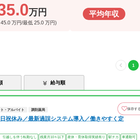
35.0
万円
平均年収
高
45.0
万円/最低
25.0
万円)
1
順
給与順
保存す
ート・アルバイト
調剤薬局
日祝休み／最新過誤システム導入／働きやすく定
、引越しを伴う転勤なし
残業月10ｈ以下
産休・育休取得実績有り
駅チカ
車通勤可