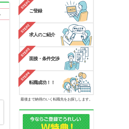
STEP1
ご登録
る
STEP2
求人のご紹介
STEP3
面接・条件交渉
STEP4
転職成功！！
最後まで納得のいく転職先をお探しします。