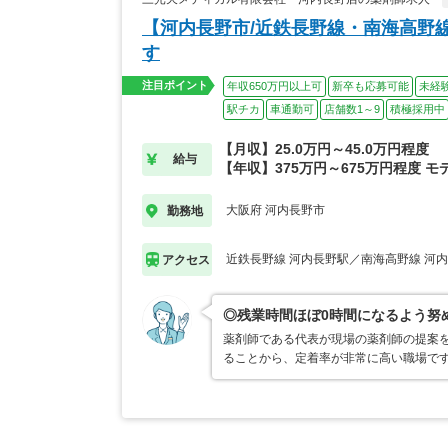
【河内長野市/近鉄長野線・南海高野
す
注目ポイント
年収650万円以上可
新卒も応募可能
未経
駅チカ
車通勤可
店舗数1～9
積極採用中
【月収】25.0万円～45.0万円程度
給与
【年収】375万円～675万円程度 モ
大阪府 河内長野市
勤務地
近鉄長野線 河内長野駅／南海高野線 河
アクセス
◎残業時間ほぼ0時間になるよう努
薬剤師である代表が現場の薬剤師の提案
ることから、定着率が非常に高い職場で