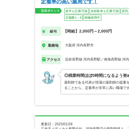
定着率の高い薬局です！
注目ポイント
新卒も応募可能
未経験者も応募可能
原則
店舗数1～9
積極採用中
【時給】2,000円～2,000円
給与
大阪府 河内長野市
勤務地
近鉄長野線 河内長野駅／南海高野線 河
アクセス
◎残業時間ほぼ0時間になるよう努
薬剤師である代表が現場の薬剤師の提案
ることから、定着率が非常に高い職場で
更新日：2025/01/28
三光天メディカル有限会社 河内長野店の薬剤師求人