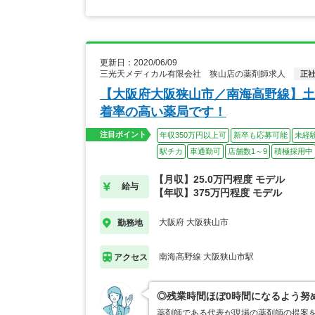
更新日：2020/06/09
三光天メディカル有限会社 狭山店の薬剤師求人
正
【大阪府大阪狭山市／南海高野線】土
着率の高い薬局です！
注目ポイント
年収350万円以上可
新卒も応募可能
未経
駅チカ
車通勤可
店舗数1～9
積極採用中
【月収】25.0万円程度 モデル
給与
【年収】375万円程度 モデル
大阪府 大阪狭山市
勤務地
南海高野線 大阪狭山市駅
アクセス
◎残業時間ほぼ0時間になるよう努
薬剤師である代表が現場の薬剤師の提案