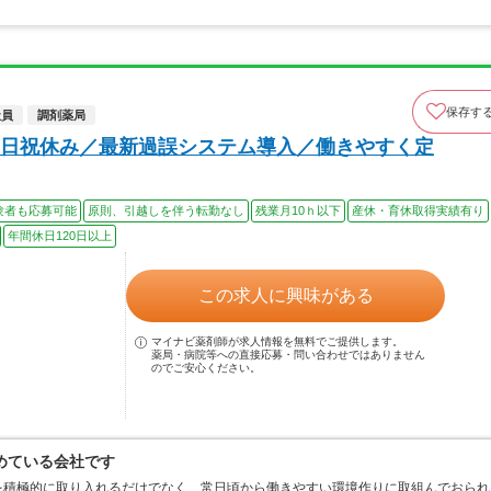
保存す
社員
調剤薬局
日祝休み／最新過誤システム導入／働きやすく定
験者も応募可能
原則、引越しを伴う転勤なし
残業月10ｈ以下
産休・育休取得実績有り
年間休日120日以上
この求人に興味がある
マイナビ薬剤師が求人情報を無料でご提供します。
薬局・病院等への直接応募・問い合わせではありません
のでご安心ください。
めている会社です
を積極的に取り入れるだけでなく、常日頃から働きやすい環境作りに取組んでおられ