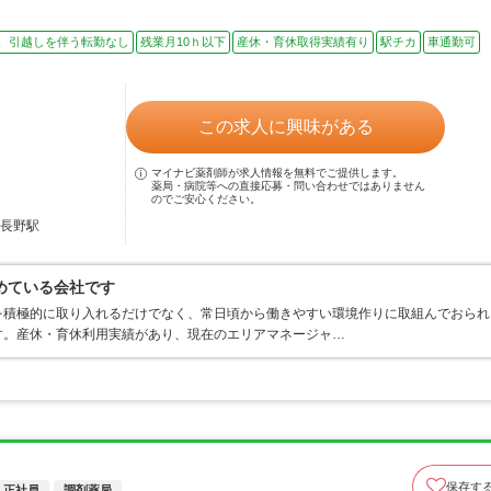
、引越しを伴う転勤なし
残業月10ｈ以下
産休・育休取得実績有り
駅チカ
車通勤可
この求人に興味がある
マイナビ薬剤師が求人情報を無料でご提供します。
薬局・病院等への直接応募・問い合わせではありません
のでご安心ください。
内長野駅
めている会社です
を積極的に取り入れるだけでなく、常日頃から働きやすい環境作りに取組んでおられ
す。産休・育休利用実績があり、現在のエリアマネージャ…
保存す
正社員
調剤薬局