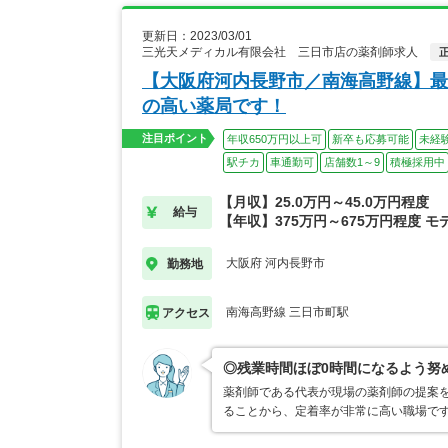
更新日：2023/03/01
三光天メディカル有限会社 三日市店の薬剤師求人
【大阪府河内長野市／南海高野線】最
の高い薬局です！
注目ポイント
年収650万円以上可
新卒も応募可能
未経
駅チカ
車通勤可
店舗数1～9
積極採用中
【月収】25.0万円～45.0万円程度
給与
【年収】375万円～675万円程度 モ
大阪府 河内長野市
勤務地
南海高野線 三日市町駅
アクセス
◎残業時間ほぼ0時間になるよう努
薬剤師である代表が現場の薬剤師の提案
ることから、定着率が非常に高い職場で