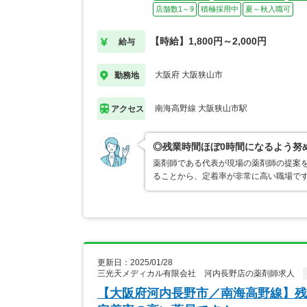
店舗数1～9
積極採用中
夏～秋入職可
【時給】1,800円～2,000円
給与
大阪府 大阪狭山市
勤務地
南海高野線 大阪狭山市駅
アクセス
◎残業時間ほぼ0時間になるよう努
薬剤師である代表が現場の薬剤師の提案
ることから、定着率が非常に高い職場で
更新日：2025/01/28
三光天メディカル有限会社 河内長野店の薬剤師求人
【大阪府河内長野市／南海高野線】残