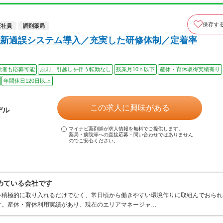
保存す
正社員
調剤薬局
新過誤システム導入／充実した研修体制／定着率
験者も応募可能
原則、引越しを伴う転勤なし
残業月10ｈ以下
産休・育休取得実績有り
年間休日120日以上
この求人に興味がある
デル
マイナビ薬剤師が求人情報を無料でご提供します。
薬局・病院等への直接応募・問い合わせではありません
のでご安心ください。
めている会社です
を積極的に取り入れるだけでなく、常日頃から働きやすい環境作りに取組んでおられ
す。産休・育休利用実績があり、現在のエリアマネージャ…