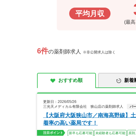
平均月収
(最
6件
の薬剤師求人
※非公開求人は除く
おすすめ順
新着
更新日：2026/05/26
三光天メディカル有限会社 狭山店の薬剤師求人
パ
【大阪府大阪狭山市／南海高野線】土
着率の高い薬局です！
注目ポイント
新卒も応募可能
未経験者も応募可能
原則