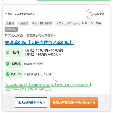
更新日：2025年10月24日
保存する
正社員
一般企業
学術・管理薬剤師
メディカルライター、 MSL、 DI、学術
募集停止
株式会社関薬 堺営業所の薬剤師求人
管理薬剤師【大阪府堺市／薬剤師】
【月収】30.0万円～30.0万円
給与
【年収】420万円～420万円
勤務地
大阪府 堺市北区
アクセス
※お問い合わせください
年収400万円以上可
未経験者も応募可能
原則、引越しを伴う転勤なし
残業月10ｈ以下
年間休日120日以上
求人の詳細を見る
最新の募集状況を問い合わせる