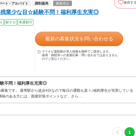
保存す
パート・アルバイト
調剤薬局
募集停止
♪残業少な目☆経験不問！福利厚生充実◎
り
駅チカ
車通勤可
最新の募集状況を問い合わせる
マイナビ薬剤師が求人情報を無料でご提供します。
薬局・病院等への直接応募・問い合わせではありません
のでご安心ください。
経験不問！福利厚生充実◎
募集です。 最寄駅から徒歩4分なので毎日の通勤も楽々♪福利厚生が充実している
興味のある方には、面接対策ポイントなど、さら…
1