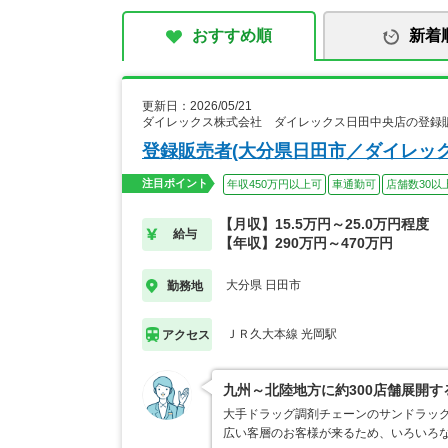
おすすめ順
新着
更新日：2026/05/21
ダイレックス株式会社 ダイレックス日田中央店の登録
登録販売者(大分県日田市／ダイレッ
注目ポイント
年収450万円以上可
車通勤可
店舗数30以
【月収】15.5万円～25.0万円程度
給与
【年収】290万円～470万円
大分県 日田市
勤務地
ＪＲ久大本線 光岡駅
アクセス
九州～北陸地方に約300店舗展開
大手ドラッグ調剤チェーンのサンドラッ
広い客層のお客様が来るため、いろいろ