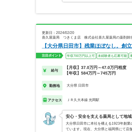
更新日：2024/02/20
喜久屋薬局 つきくま店 株式会社喜久屋薬局の薬剤師
【大分県日田市】残業ほぼなし。創立
注目ポイント
年収700万円以上可
未経験者も応募可能
【月収】37.0万円～47.0万円程度
給与
【年収】584万円～745万円
大分県 日田市
勤務地
ＪＲ久大本線 光岡駅
アクセス
安心・安全を支える薬局として地域
大分県日田市に本社を構える1923年創
ています。現在、大分県と福岡県にて店