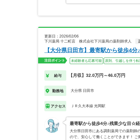
更新日：2026/02/06
下川薬局 十二町店 株式会社下川薬局の薬剤師求人
【大分県日田市】最寄駅から徒歩4分
注目ポイント
未経験者も応募可能
原則、引越しを伴う転
【月収】32.0万円～46.0万円
給与
大分県 日田市
勤務地
ＪＲ久大本線 光岡駅
アクセス
最寄駅から徒歩4分♪残業少な目☆
大分県日田市にある調剤薬局での薬剤師の
ので、安心して働くことができます！ ご