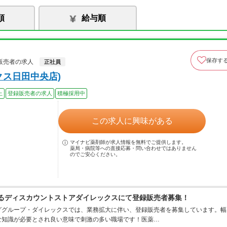
順
給与順
保存す
販売者の求人
正社員
クス日田中央店)
上
登録販売者の求人
積極採用中
この求人に興味がある
マイナビ薬剤師が求人情報を無料でご提供します。
薬局・病院等への直接応募・問い合わせではありません
のでご安心ください。
するディスカウントストアダイレックスにて登録販売者募集！
ググループ・ダイレックスでは、業務拡大に伴い、登録販売者を募集しています。幅
な知識が必要とされ良い意味で刺激の多い職場です！医薬…