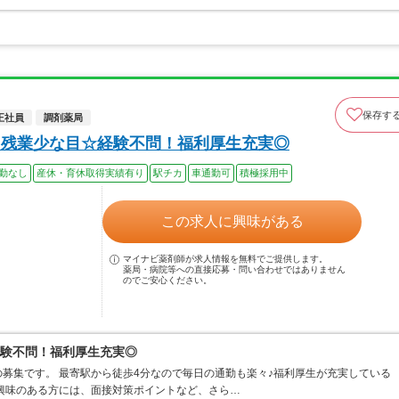
保存す
正社員
調剤薬局
♪残業少な目☆経験不問！福利厚生充実◎
勤なし
産休・育休取得実績有り
駅チカ
車通勤可
積極採用中
この求人に興味がある
マイナビ薬剤師が求人情報を無料でご提供します。
薬局・病院等への直接応募・問い合わせではありません
のでご安心ください。
経験不問！福利厚生充実◎
募集です。 最寄駅から徒歩4分なので毎日の通勤も楽々♪福利厚生が充実している
興味のある方には、面接対策ポイントなど、さら…