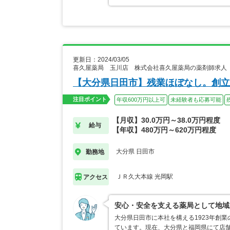
更新日：2024/03/05
喜久屋薬局 玉川店 株式会社喜久屋薬局の薬剤師求人
【大分県日田市】残業ほぼなし。創立
注目ポイント
年収600万円以上可
未経験者も応募可能
【月収】30.0万円～38.0万円程度
給与
【年収】480万円～620万円程度
大分県 日田市
勤務地
ＪＲ久大本線 光岡駅
アクセス
安心・安全を支える薬局として地域
大分県日田市に本社を構える1923年創
ています。現在、大分県と福岡県にて店