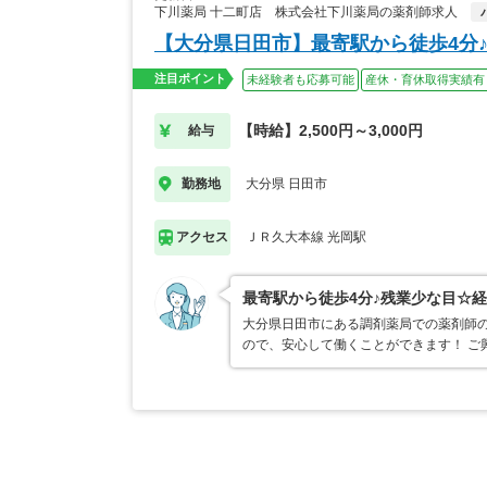
下川薬局 十二町店 株式会社下川薬局の薬剤師求人
【大分県日田市】最寄駅から徒歩4分
注目ポイント
未経験者も応募可能
産休・育休取得実績有
【時給】2,500円～3,000円
給与
大分県 日田市
勤務地
ＪＲ久大本線 光岡駅
アクセス
最寄駅から徒歩4分♪残業少な目☆
大分県日田市にある調剤薬局での薬剤師の
ので、安心して働くことができます！ ご