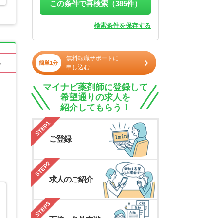
この条件で再検索（
385
件）
検索条件を保存する
無料転職サポートに
る
簡単1分
申し込む
マイナビ薬剤師に登録して
希望通りの求人を
紹介してもらう！
STEP1
ご登録
STEP2
求人のご紹介
STEP3