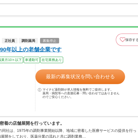
保存す
正社員
調剤薬局
募集停止
90年以上の老舗企業です
残業月10ｈ以下
車通勤可
在宅業務あり
最新の募集状況を問い合わせる
マイナビ薬剤師が求人情報を無料でご提供します。
薬局・病院等への直接応募・問い合わせではありません
のでご安心ください。
密着の店舗展開を行っています。
業の同社は、1975年の調剤事業開始以降、地域に密着した医療サービスの提供を行っ
舗展開をしており、医薬分業の流れと共に調剤業務…