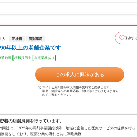
保存す
求人
正社員
調剤薬局
90年以上の老舗企業です
車通勤可
積極採用中
在宅業務あり
この求人に興味がある
マイナビ薬剤師が求人情報を無料でご提供します。
薬局・病院等への直接応募・問い合わせではありません
のでご安心ください。
密着の店舗展開を行っています。
業の同社は、1975年の調剤事業開始以降、地域に密着した医療サービスの提供を行っ
舗展開をしており、医薬分業の流れと共に調剤業務…