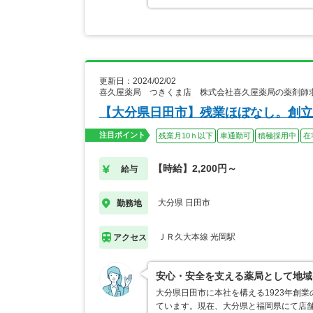
更新日：2024/02/02
喜久屋薬局 つきくま店 株式会社喜久屋薬局の薬剤師
【大分県日田市】残業ほぼなし。創立
注目ポイント
残業月10ｈ以下
車通勤可
積極採用中
在
【時給】2,200円～
給与
大分県 日田市
勤務地
ＪＲ久大本線 光岡駅
アクセス
安心・安全を支える薬局として地域
大分県日田市に本社を構える1923年創
ています。現在、大分県と福岡県にて店