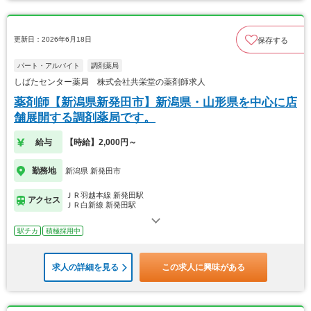
更新日：2026年6月18日
保存する
パート・アルバイト
調剤薬局
しばたセンター薬局 株式会社共栄堂の薬剤師求人
薬剤師【新潟県新発田市】新潟県・山形県を中心に店
舗展開する調剤薬局です。
給与
【時給】2,000円～
勤務地
新潟県 新発田市
ＪＲ羽越本線 新発田駅
アクセス
ＪＲ白新線 新発田駅
駅チカ
積極採用中
求人の詳細を見る
この求人に興味がある