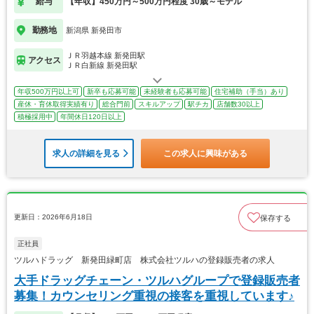
給与
【年収】450万円～500万円程度 30歳～モデル
勤務地
新潟県 新発田市
ＪＲ羽越本線 新発田駅
アクセス
ＪＲ白新線 新発田駅
年収500万円以上可
新卒も応募可能
未経験者も応募可能
住宅補助（手当）あり
産休・育休取得実績有り
総合門前
スキルアップ
駅チカ
店舗数30以上
積極採用中
年間休日120日以上
求人の詳細を見る
この求人に興味がある
更新日：2026年6月18日
保存する
正社員
ツルハドラッグ 新発田緑町店 株式会社ツルハの登録販売者の求人
大手ドラッグチェーン・ツルハグループで登録販売者
募集！カウンセリング重視の接客を重視しています♪