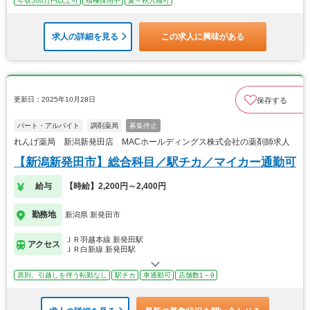
年収500万円以上可
積極採用中
夏～秋入職可
求人の詳細を見る
この求人に興味がある
更新日：2025年10月28日
保存する
パート・アルバイト
調剤薬局
募集停止
れんげ薬局 新潟新発田店 MACホールディングス株式会社の薬剤師求人
【新潟新発田市】総合科目／駅チカ／マイカー通勤可
給与
【時給】2,200円～2,400円
勤務地
新潟県 新発田市
ＪＲ羽越本線 新発田駅
アクセス
ＪＲ白新線 新発田駅
原則、引越しを伴う転勤なし
駅チカ
車通勤可
店舗数1～9