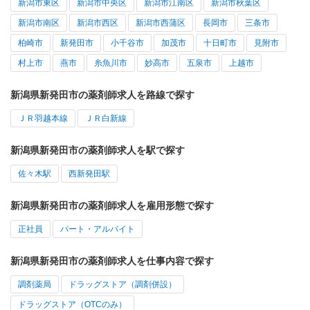
新潟市東区
新潟市中央区
新潟市江南区
新潟市秋葉区
新潟市南区
新潟市西区
新潟市西蒲区
長岡市
三条市
柏崎市
新発田市
小千谷市
加茂市
十日町市
見附市
村上市
燕市
糸魚川市
妙高市
五泉市
上越市
新潟県新発田市の薬剤師求人を路線で探す
ＪＲ羽越本線
ＪＲ白新線
新潟県新発田市の薬剤師求人を駅で探す
佐々木駅
西新発田駅
新潟県新発田市の薬剤師求人を雇用形態で探す
正社員
パート・アルバイト
新潟県新発田市の薬剤師求人を仕事内容で探す
調剤薬局
ドラッグストア（調剤併設）
ドラッグストア（OTCのみ）