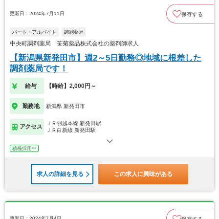
更新日：2024年7月11日
保存する
パート・アルバイト
調剤薬局
中央町調剤薬局 笹菊薬品株式会社の薬剤師求人
【新潟県新発田市】週2～5日勤務◎地域に根差した
調剤薬局です！
給与
【時給】2,000円～
勤務地
新潟県 新発田市
ＪＲ羽越本線 新発田駅
アクセス
ＪＲ白新線 新発田駅
積極採用中
求人の詳細を見る
この求人に興味がある
更新日：2024年7月4日