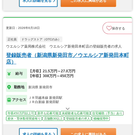
求人の詳細を見る
この求人に興味がある
更新日：2026年6月18日
保存する
正社員
ドラッグストア（OTCのみ）
ウエルシア薬局株式会社 ウエルシア新発田本町店の登録販売者の求人
登録販売者（新潟県新発田市／ウエルシア新発田本町
店）
【月収】21.5万円～27.0万円
給与
【年収】308万円～450万円
勤務地
新潟県 新発田市
ＪＲ羽越本線 新発田駅
アクセス
ＪＲ白新線 新発田駅
年収450万円以上可
新卒も応募可能
未経験者も応募可能
住宅補助（手当）あり
産休・育休取得実績有り
店舗数30以上
登録販売者の求人
積極採用中
求人の詳細を見る
この求人に興味がある