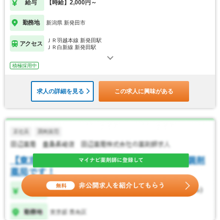
給与
【時給】2,000円～
勤務地
新潟県 新発田市
ＪＲ羽越本線 新発田駅
アクセス
ＪＲ白新線 新発田駅
積極採用中
求人の詳細を見る
この求人に興味がある