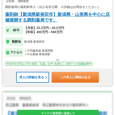
正社員
調剤薬局
調剤薬局の薬剤師求人（法人名非公開 ※詳細はお問合せください）
薬剤師【新潟県新発田市】新潟県・山形県を中心に店
舗展開する調剤薬局です。
【月収】25.3万円～45.5万円
給与
【年収】400万円～580万円
勤務地
新潟県 新発田市
ＪＲ羽越本線 新発田駅
アクセス
ＪＲ白新線 新発田駅
年収550万円以上可
原則、引越しを伴う転勤なし
駅チカ
積極採用中
求人の詳細を見る
この求人に興味がある