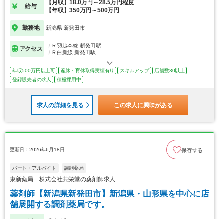
【月収】18.0万円～28.5万円程度
給与
【年収】350万円～500万円
勤務地
新潟県 新発田市
ＪＲ羽越本線 新発田駅
アクセス
ＪＲ白新線 新発田駅
年収500万円以上可
産休・育休取得実績有り
スキルアップ
店舗数30以上
登録販売者の求人
積極採用中
求人の詳細を見る
この求人に興味がある
更新日：2026年6月18日
保存する
パート・アルバイト
調剤薬局
東新薬局 株式会社共栄堂の薬剤師求人
薬剤師【新潟県新発田市】新潟県・山形県を中心に店
舗展開する調剤薬局です。