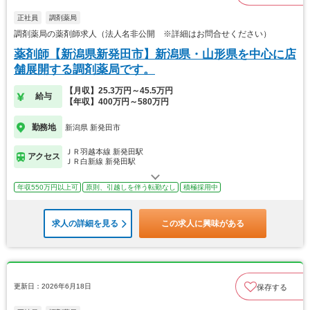
正社員
調剤薬局
調剤薬局の薬剤師求人（法人名非公開 ※詳細はお問合せください）
薬剤師【新潟県新発田市】新潟県・山形県を中心に店
舗展開する調剤薬局です。
【月収】25.3万円～45.5万円
給与
【年収】400万円～580万円
勤務地
新潟県 新発田市
ＪＲ羽越本線 新発田駅
アクセス
ＪＲ白新線 新発田駅
年収550万円以上可
原則、引越しを伴う転勤なし
積極採用中
求人の詳細を見る
この求人に興味がある
更新日：2026年6月18日
保存する