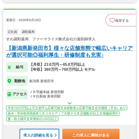
更新日：2026年6月18日
保存する
正社員
調剤薬局
すわ調剤薬局 ファーマライズ株式会社の薬剤師求人
【新潟県新発田市】様々な店舗形態で幅広いキャリア
が選択可能◎福利厚生・研修制度も充実♪
【月収】23.0万円～45.0万円以上
給与
【年収】360万円～700万円以上 モデル
勤務地
新潟県 新発田市
ＪＲ羽越本線 新発田駅
アクセス
ＪＲ白新線 新発田駅
年収700万円以上可
新卒も応募可能
未経験者も応募可能
住宅補助（手当）あり
産休・育休取得実績有り
スキルアップ
駅チカ
店舗数30以上
積極採用中
夏～秋入職可
年間休日120日以上
求人の詳細を見る
この求人に興味がある