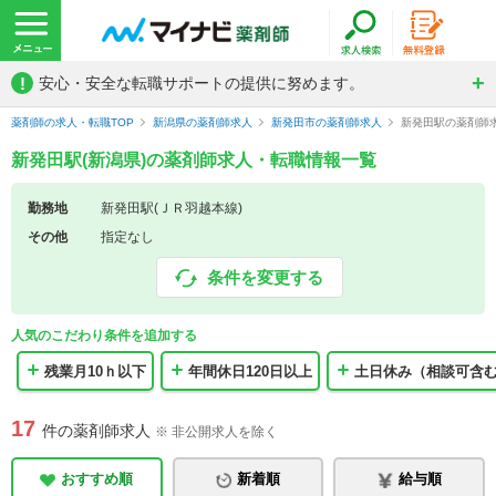
!
安心・安全な転職サポートの提供に努めます。
薬剤師の求人・転職TOP
新潟県の薬剤師求人
新発田市の薬剤師求人
新発田駅の薬剤師
新発田駅(新潟県)の薬剤師求人・転職情報一覧
勤務地
新発田駅(ＪＲ羽越本線)
その他
指定なし
条件を変更する
人気のこだわり条件を追加する
残業月10ｈ以下
年間休日120日以上
土日休み（相談可含
17
件の薬剤師求人
※ 非公開求人を除く
おすすめ順
新着順
給与順