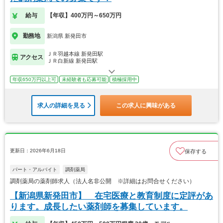
給与
【年収】400万円～650万円
勤務地
新潟県 新発田市
ＪＲ羽越本線 新発田駅
アクセス
ＪＲ白新線 新発田駅
年収650万円以上可
未経験者も応募可能
積極採用中
求人の詳細を見る
この求人に興味がある
更新日：2026年6月18日
保存する
パート・アルバイト
調剤薬局
調剤薬局の薬剤師求人（法人名非公開 ※詳細はお問合せください）
【新潟県新発田市】 在宅医療と教育制度に定評があ
ります。成長したい薬剤師を募集しています。