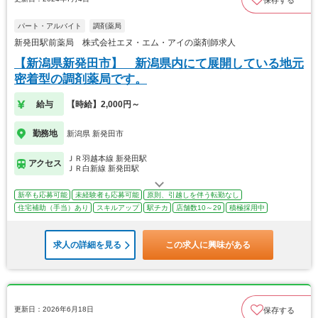
保存する
パート・アルバイト
調剤薬局
新発田駅前薬局 株式会社エヌ・エム・アイの薬剤師求人
【新潟県新発田市】 新潟県内にて展開している地元
密着型の調剤薬局です。
給与
【時給】2,000円～
勤務地
新潟県 新発田市
ＪＲ羽越本線 新発田駅
アクセス
ＪＲ白新線 新発田駅
新卒も応募可能
未経験者も応募可能
原則、引越しを伴う転勤なし
住宅補助（手当）あり
スキルアップ
駅チカ
店舗数10～29
積極採用中
求人の詳細を見る
この求人に興味がある
更新日：2026年6月18日
保存する