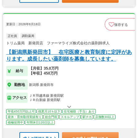
更新日：2026年6月18日
保存する
正社員
調剤薬局
トリム薬局 新発田店 ファーマライズ株式会社の薬剤師求人
【新潟県新発田市】 在宅医療と教育制度に定評があ
ります。成長したい薬剤師を募集しています。
【月収】35.0万円
給与
【年収】450万円
勤務地
新潟県 新発田市
ＪＲ羽越本線 新発田駅
アクセス
ＪＲ白新線 新発田駅
年収450万円以上可
残業月10ｈ以下
住宅補助（手当）あり
産休・育休取得実績有り
総合門前
スキルアップ
駅チカ
店舗数30以上
積極採用中
年間休日120日以上