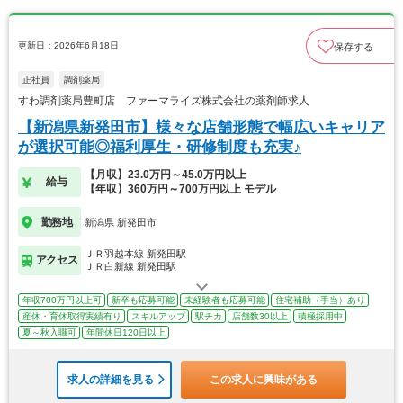
更新日：2026年6月18日
保存する
正社員
調剤薬局
すわ調剤薬局豊町店 ファーマライズ株式会社の薬剤師求人
【新潟県新発田市】様々な店舗形態で幅広いキャリア
が選択可能◎福利厚生・研修制度も充実♪
【月収】23.0万円～45.0万円以上
給与
【年収】360万円～700万円以上 モデル
勤務地
新潟県 新発田市
ＪＲ羽越本線 新発田駅
アクセス
ＪＲ白新線 新発田駅
年収700万円以上可
新卒も応募可能
未経験者も応募可能
住宅補助（手当）あり
産休・育休取得実績有り
スキルアップ
駅チカ
店舗数30以上
積極採用中
夏～秋入職可
年間休日120日以上
求人の詳細を見る
この求人に興味がある