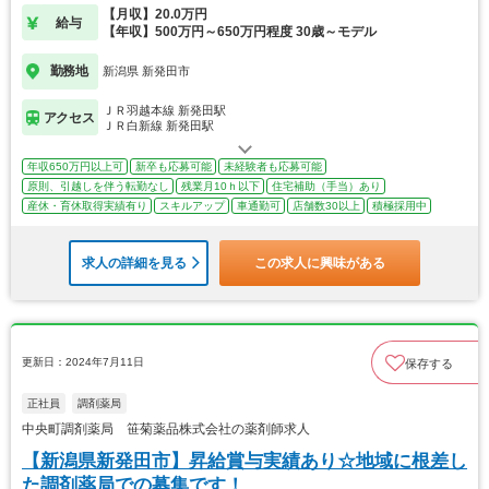
【月収】20.0万円
給与
【年収】500万円～650万円程度 30歳～モデル
勤務地
新潟県 新発田市
ＪＲ羽越本線 新発田駅
アクセス
ＪＲ白新線 新発田駅
年収650万円以上可
新卒も応募可能
未経験者も応募可能
原則、引越しを伴う転勤なし
残業月10ｈ以下
住宅補助（手当）あり
産休・育休取得実績有り
スキルアップ
車通勤可
店舗数30以上
積極採用中
求人の詳細を見る
この求人に興味がある
更新日：2024年7月11日
保存する
正社員
調剤薬局
中央町調剤薬局 笹菊薬品株式会社の薬剤師求人
【新潟県新発田市】昇給賞与実績あり☆地域に根差し
た調剤薬局での募集です！