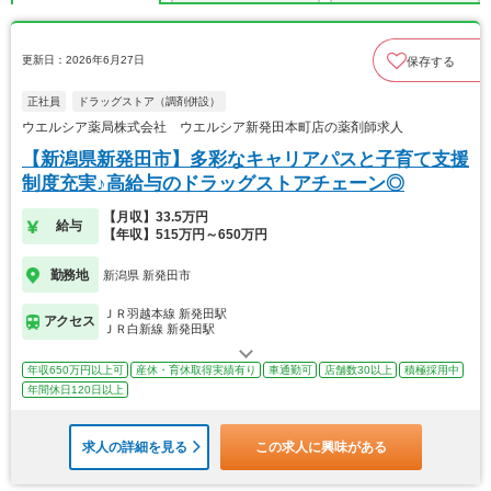
更新日：2026年6月27日
保存する
正社員
ドラッグストア（調剤併設）
ウエルシア薬局株式会社 ウエルシア新発田本町店の薬剤師求人
【新潟県新発田市】多彩なキャリアパスと子育て支援
制度充実♪高給与のドラッグストアチェーン◎
【月収】33.5万円
給与
【年収】515万円～650万円
勤務地
新潟県 新発田市
ＪＲ羽越本線 新発田駅
アクセス
ＪＲ白新線 新発田駅
年収650万円以上可
産休・育休取得実績有り
車通勤可
店舗数30以上
積極採用中
年間休日120日以上
求人の詳細を見る
この求人に興味がある