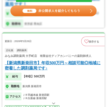
更新日：2026年5月26日
保存する
正社員
調剤薬局
みなみ調剤薬局 大手町店 有限会社ディアカンパニーの薬剤師求人
【新潟県新発田市】年収500万円～相談可能◎地域に
密着した調剤薬局です♪
給与
【年収】500万円
勤務地
新潟県 新発田市
ＪＲ羽越本線 新発田駅
アクセス
ＪＲ白新線 新発田駅