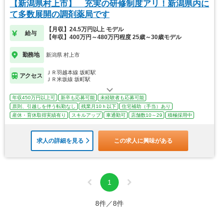
【新潟県村上市】 充実の研修制度アリ！新潟県内に
て多数展開の調剤薬局です
【月収】24.5万円以上 モデル
給与
【年収】400万円～480万円程度 25歳～30歳モデル
勤務地
新潟県 村上市
ＪＲ羽越本線 坂町駅
アクセス
ＪＲ米坂線 坂町駅
年収450万円以上可
新卒も応募可能
未経験者も応募可能
原則、引越しを伴う転勤なし
残業月10ｈ以下
住宅補助（手当）あり
産休・育休取得実績有り
スキルアップ
車通勤可
店舗数10～29
積極採用中
求人の詳細を見る
この求人に興味がある
1
8件／8件