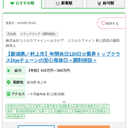
おすすめ順
新着順
給与順
更新日：2026年7月4日
保存する
正社員
ドラッグストア（調剤併設）
株式会社ココカラファインヘルスケア ココカラファイン 村上西店の薬剤
師求人
【新潟県／村上市】年間休日120日☆業界トップクラ
スDgsチェーンの安心母体◎＜調剤併設＞
給与
【年収】430万円～560万円
勤務地
新潟県 村上市
アクセス
ＪＲ羽越本線 村上(新潟)駅
年収550万円以上可
新卒も応募可能
未経験者も応募可能
残業月10ｈ以下
産休・育休取得実績有り
駅チカ
店舗数30以上
積極採用中
在宅業務あり
WEB面接OK