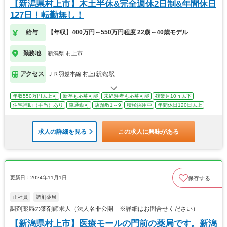
【新潟県村上市】木土半休&完全週休2日制&年間休日
127日！転勤無し！
給与
【年収】400万円～550万円程度 22歳～40歳モデル
勤務地
新潟県 村上市
アクセス
ＪＲ羽越本線 村上(新潟)駅
年収550万円以上可
新卒も応募可能
未経験者も応募可能
残業月10ｈ以下
住宅補助（手当）あり
車通勤可
店舗数1～9
積極採用中
年間休日120日以上
求人の詳細を見る
この求人に興味がある
更新日：2024年11月1日
保存する
正社員
調剤薬局
調剤薬局の薬剤師求人（法人名非公開 ※詳細はお問合せください）
【新潟県村上市】医療モールの門前の薬局です。新潟