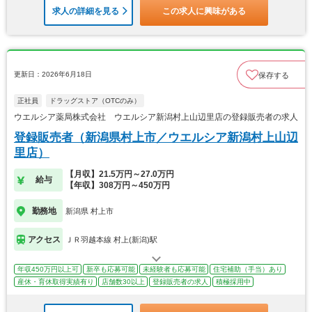
求人の詳細を見る
この求人に興味がある
更新日：2026年6月18日
保存する
正社員
ドラッグストア（OTCのみ）
ウエルシア薬局株式会社 ウエルシア新潟村上山辺里店の登録販売者の求人
登録販売者（新潟県村上市／ウエルシア新潟村上山辺
里店）
【月収】21.5万円～27.0万円
給与
【年収】308万円～450万円
勤務地
新潟県 村上市
アクセス
ＪＲ羽越本線 村上(新潟)駅
年収450万円以上可
新卒も応募可能
未経験者も応募可能
住宅補助（手当）あり
産休・育休取得実績有り
店舗数30以上
登録販売者の求人
積極採用中