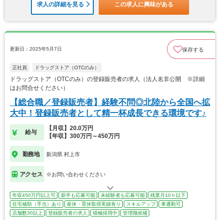
求人の詳細を見る
この求人に興味がある
更新日：2025年5月7日
保存する
正社員
ドラッグストア（OTCのみ）
ドラッグストア（OTCのみ）の登録販売者の求人（法人名非公開 ※詳細
はお問合せください）
【総合職／登録販売者】経験不問◎北陸から全国へ拡
大中！登録販売者として精一杯成長できる環境です♪
【月収】20.0万円
給与
【年収】300万円～450万円
勤務地
新潟県 村上市
アクセス
※お問い合わせください
年収450万円以上可
新卒も応募可能
未経験者も応募可能
残業月10ｈ以下
住宅補助（手当）あり
産休・育休取得実績有り
スキルアップ
車通勤可
店舗数30以上
登録販売者の求人
積極採用中
管理職候補