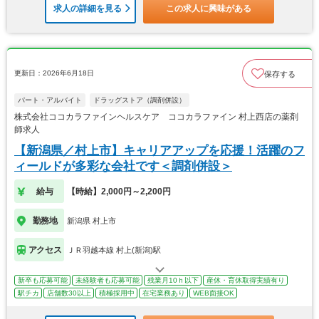
求人の詳細を見る
この求人に興味がある
更新日：2026年6月18日
保存する
パート・アルバイト
ドラッグストア（調剤併設）
株式会社ココカラファインヘルスケア ココカラファイン 村上西店の薬剤
師求人
【新潟県／村上市】キャリアアップを応援！活躍のフ
ィールドが多彩な会社です＜調剤併設＞
給与
【時給】2,000円～2,200円
勤務地
新潟県 村上市
アクセス
ＪＲ羽越本線 村上(新潟)駅
新卒も応募可能
未経験者も応募可能
残業月10ｈ以下
産休・育休取得実績有り
駅チカ
店舗数30以上
積極採用中
在宅業務あり
WEB面接OK