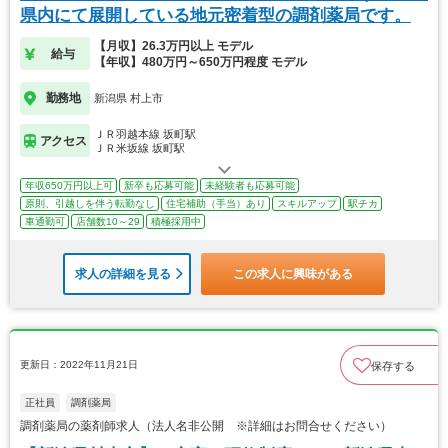
県内にて展開している地元密着型の調剤薬局です。
【月収】26.3万円以上 モデル
給与
【年収】480万円～650万円程度 モデル
勤務地
新潟県 村上市
ＪＲ羽越本線 坂町駅
アクセス
ＪＲ米坂線 坂町駅
年収650万円以上可
新卒も応募可能
未経験者も応募可能
原則、引越しを伴う転勤なし
住宅補助（手当）あり
スキルアップ
駅チカ
車通勤可
店舗数10～29
積極採用中
求人の詳細を見る
この求人に興味がある
更新日：2022年11月21日
保存する
正社員
調剤薬局
調剤薬局の薬剤師求人（法人名非公開 ※詳細はお問合せください）