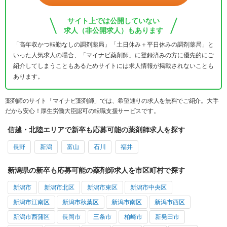
サイト上では公開していない
求人（非公開求人）もあります
「高年収かつ転勤なしの調剤薬局」「土日休み＋平日休みの調剤薬局」と
いった人気求人の場合、「マイナビ薬剤師」に登録済みの方に優先的にご
紹介してしまうこともあるためサイトには求人情報が掲載されないことも
あります。
薬剤師のサイト「マイナビ薬剤師」では、希望通りの求人を無料でご紹介。大手
だから安心！厚生労働大臣認可の転職支援サービスです。
信越・北陸エリアで新卒も応募可能の薬剤師求人を探す
長野
新潟
富山
石川
福井
新潟県の新卒も応募可能の薬剤師求人を市区町村で探す
新潟市
新潟市北区
新潟市東区
新潟市中央区
新潟市江南区
新潟市秋葉区
新潟市南区
新潟市西区
新潟市西蒲区
長岡市
三条市
柏崎市
新発田市