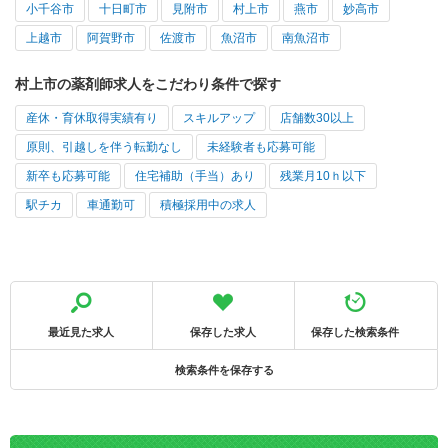
小千谷市
十日町市
見附市
村上市
燕市
妙高市
上越市
阿賀野市
佐渡市
魚沼市
南魚沼市
村上市の薬剤師求人をこだわり条件で探す
産休・育休取得実績有り
スキルアップ
店舗数30以上
原則、引越しを伴う転勤なし
未経験者も応募可能
新卒も応募可能
住宅補助（手当）あり
残業月10ｈ以下
駅チカ
車通勤可
積極採用中の求人
最近見た求人
保存した求人
保存した検索条件
検索条件を保存する