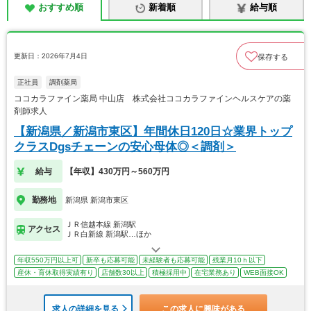
おすすめ順
新着順
給与順
更新日：2026年7月4日
保存する
正社員
調剤薬局
ココカラファイン薬局 中山店 株式会社ココカラファインヘルスケアの薬
剤師求人
【新潟県／新潟市東区】年間休日120日☆業界トップ
クラスDgsチェーンの安心母体◎＜調剤＞
給与
【年収】430万円～560万円
勤務地
新潟県 新潟市東区
ＪＲ信越本線 新潟駅
アクセス
ＪＲ白新線 新潟駅…ほか
年収550万円以上可
新卒も応募可能
未経験者も応募可能
残業月10ｈ以下
産休・育休取得実績有り
店舗数30以上
積極採用中
在宅業務あり
WEB面接OK
求人の詳細を見る
この求人に興味がある