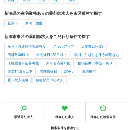
新潟県の在宅業務ありの薬剤師求人を市区町村で探す
新潟市
新潟市西区
新潟市東区の薬剤師求人をこだわり条件で探す
産休・育休取得実績有り
スキルアップ
店舗数10～29
店舗数30以上
年間休日120日以上
原則、引越しを伴う転勤なし
未経験者も応募可能
新卒も応募可能
住宅補助（手当）あり
残業月10ｈ以下
管理職候補
駅チカ
車通勤可
夏～秋入職可
積極採用中の求人
最近見た求人
保存した求人
保存した検索条件
検索条件を保存する