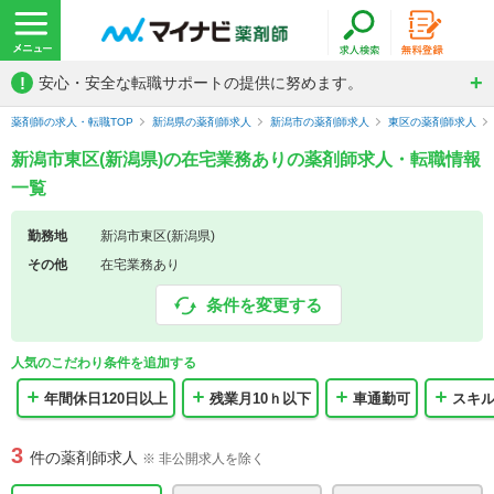
!
安心・安全な転職サポートの提供に努めます。
薬剤師の求人・転職TOP
新潟県の薬剤師求人
新潟市の薬剤師求人
東区の薬剤師求人
新潟市東区(新潟県)の在宅業務ありの薬剤師求人・転職情報
一覧
勤務地
新潟市東区(新潟県)
その他
在宅業務あり
条件を変更する
人気のこだわり条件を追加する
年間休日120日以上
残業月10ｈ以下
車通勤可
スキ
3
件の薬剤師求人
※ 非公開求人を除く