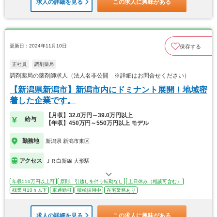
求人の詳細を見る
この求人に興味がある
更新日：2024年11月10日
保存する
正社員
調剤薬局
調剤薬局の薬剤師求人（法人名非公開 ※詳細はお問合せください）
【新潟県新潟市】新潟市内にドミナント展開！地域密
着した企業です。
【月収】32.0万円～39.0万円以上
給与
【年収】450万円～550万円以上 モデル
勤務地
新潟県 新潟市東区
アクセス
ＪＲ白新線 大形駅
年収550万円以上可
原則、引越しを伴う転勤なし
土日休み（相談可含む）
残業月10ｈ以下
車通勤可
積極採用中
在宅業務あり
求人の詳細を見る
この求人に興味がある