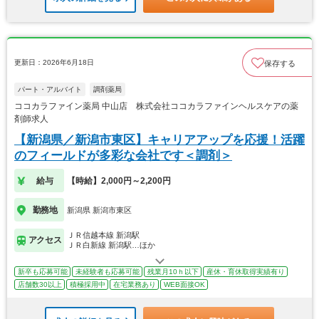
更新日：2026年6月18日
保存する
パート・アルバイト
調剤薬局
ココカラファイン薬局 中山店 株式会社ココカラファインヘルスケアの薬
剤師求人
【新潟県／新潟市東区】キャリアアップを応援！活躍
のフィールドが多彩な会社です＜調剤＞
給与
【時給】2,000円～2,200円
勤務地
新潟県 新潟市東区
ＪＲ信越本線 新潟駅
アクセス
ＪＲ白新線 新潟駅…ほか
新卒も応募可能
未経験者も応募可能
残業月10ｈ以下
産休・育休取得実績有り
店舗数30以上
積極採用中
在宅業務あり
WEB面接OK