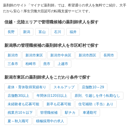
薬剤師のサイト「マイナビ薬剤師」では、希望通りの求人を無料でご紹介。大手
だから安心！厚生労働大臣認可の転職支援サービスです。
信越・北陸エリアで管理職候補の薬剤師求人を探す
長野
新潟
富山
石川
福井
新潟県の管理職候補の薬剤師求人を市区町村で探す
新潟市
新潟市東区
新潟市中央区
新潟市西区
長岡市
三条市
柏崎市
燕市
上越市
新潟市東区の薬剤師求人をこだわり条件で探す
産休・育休取得実績有り
スキルアップ
店舗数10～29
店舗数30以上
年間休日120日以上
原則、引越しを伴う転勤なし
未経験者も応募可能
新卒も応募可能
住宅補助（手当）あり
残業月10ｈ以下
管理職候補
駅チカ
車通勤可
夏～秋入職可
積極採用中の求人