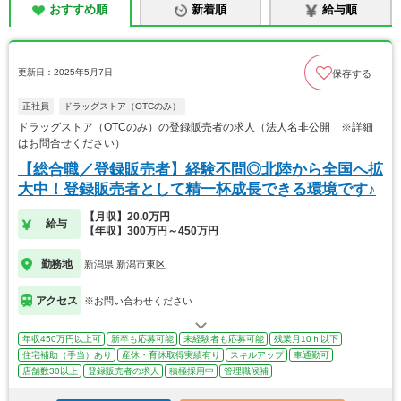
おすすめ順
新着順
給与順
更新日：2025年5月7日
保存する
正社員
ドラッグストア（OTCのみ）
ドラッグストア（OTCのみ）の登録販売者の求人（法人名非公開 ※詳細
はお問合せください）
【総合職／登録販売者】経験不問◎北陸から全国へ拡
大中！登録販売者として精一杯成長できる環境です♪
【月収】20.0万円
給与
【年収】300万円～450万円
勤務地
新潟県 新潟市東区
アクセス
※お問い合わせください
年収450万円以上可
新卒も応募可能
未経験者も応募可能
残業月10ｈ以下
住宅補助（手当）あり
産休・育休取得実績有り
スキルアップ
車通勤可
店舗数30以上
登録販売者の求人
積極採用中
管理職候補