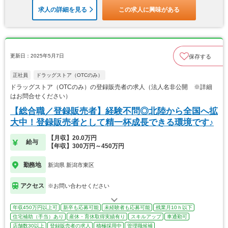
求人の詳細を見る
この求人に興味がある
更新日：2025年5月7日
保存する
正社員
ドラッグストア（OTCのみ）
ドラッグストア（OTCのみ）の登録販売者の求人（法人名非公開 ※詳細
はお問合せください）
【総合職／登録販売者】経験不問◎北陸から全国へ拡
大中！登録販売者として精一杯成長できる環境です♪
【月収】20.0万円
給与
【年収】300万円～450万円
勤務地
新潟県 新潟市東区
アクセス
※お問い合わせください
年収450万円以上可
新卒も応募可能
未経験者も応募可能
残業月10ｈ以下
住宅補助（手当）あり
産休・育休取得実績有り
スキルアップ
車通勤可
店舗数30以上
登録販売者の求人
積極採用中
管理職候補