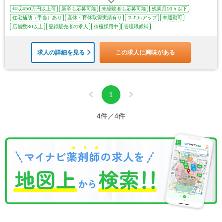
年収450万円以上可
新卒も応募可能
未経験者も応募可能
残業月10ｈ以下
住宅補助（手当）あり
産休・育休取得実績有り
スキルアップ
車通勤可
店舗数30以上
登録販売者の求人
積極採用中
管理職候補
求人の詳細を見る
この求人に興味がある
1
4件／4件