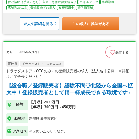
住宅補助（手当）あり
産休・育休取得実績有り
スキルアップ
車通勤可
店舗数30以上
登録販売者の求人
積極採用中
管理職候補
求人の詳細を見る
この求人に興味がある
更新日：2025年5月7日
保存する
正社員
ドラッグストア（OTCのみ）
ドラッグストア（OTCのみ）の登録販売者の求人（法人名非公開 ※詳細
はお問合せください）
【総合職／登録販売者】経験不問◎北陸から全国へ拡
大中！登録販売者として精一杯成長できる環境です♪
【月収】20.0万円
給与
【年収】300万円～450万円
勤務地
新潟県 新潟市東区
アクセス
※お問い合わせください