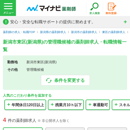
!
安心・安全な転職サポートの提供に努めます。
薬剤師の求人・転職TOP
新潟県の薬剤師求人
新潟市の薬剤師求人
東区の薬剤師求人
新潟市東区(新潟県)の管理職候補の薬剤師求人・転職情報一
覧
勤務地
新潟市東区(新潟県)
その他
管理職候補
条件を変更する
人気のこだわり条件を追加する
年間休日120日以上
残業月10ｈ以下
車通勤可
スキ
4
件の薬剤師求人
※ 非公開求人を除く