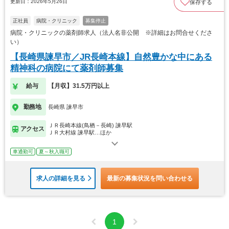
更新日：2026年5月26日
保存する
正社員
病院・クリニック
募集停止
病院・クリニックの薬剤師求人（法人名非公開 ※詳細はお問合せくださ
い）
【長崎県諫早市／JR長崎本線】自然豊かな中にある
精神科の病院にて薬剤師募集
給与
【月収】31.5万円以上
勤務地
長崎県 諫早市
ＪＲ長崎本線(鳥栖－長崎) 諫早駅
アクセス
ＪＲ大村線 諫早駅…ほか
車通勤可
夏～秋入職可
求人の詳細を見る
最新の募集状況を問い合わせる
1