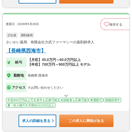
更新日：2026年5月26日
保存する
正社員
調剤薬局
さいかい薬局 有限会社力武ファーマシーの薬剤師求人
【長崎県西海市】
【月収】45.0万円～60.0万円以上
給与
【年収】700万円～900万円以上 モデル
勤務地
長崎県 西海市
アクセス
※お問い合わせください
年収900万円以上可
新卒も応募可能
未経験者も応募可能
車通勤可
積極採用中
夏～秋入職可
年間休日120日以上
求人の詳細を見る
この求人に興味がある