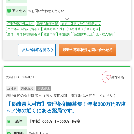
アクセス
※お問い合わせください
年収700万円以上可
新卒も応募可能
原則、引越しを伴う転勤なし
土日休み（相談可含む）
残業月10ｈ以下
住宅補助（手当）あり
産休・育休取得実績有り
総合門前
車通勤可
店舗数30以上
夏～秋入職可
求人の詳細を見る
最新の募集状況を問い合わせる
更新日：2026年3月16日
保存する
正社員
調剤薬局
募集停止
調剤薬局の薬剤師求人（法人名非公開 ※詳細はお問合せください）
【長崎県大村市】管理薬剤師募集！年収600万円程度
～／海の近くにある薬局です。
給与
【年収】600万円～650万円程度
勤務地
長崎県 大村市