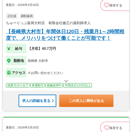
更新日：2026年3月16日
保存する
正社員
調剤薬局
ちゅーりっぷ薬局大村店 有限会社健正の薬剤師求人
【長崎県大村市】年間休日120日・残業月1～2時間程
度で、メリハリをつけて働くことが可能です！
給与
【月収】40.7万円
勤務地
長崎県 大村市
アクセス
※お問い合わせください
残業月10ｈ以下
車通勤可
積極採用中
年間休日120日以上
求人の詳細を見る
この求人に興味がある
更新日：2026年3月16日
保存する