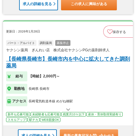
求人の詳細を見る
この求人に興味がある
更新日：2026年1月28日
保存する
パート・アルバイト
調剤薬局
募集停止
ヤクシン薬局 ぎんれい店 株式会社ヤクシンPGの薬剤師求人
【長崎県長崎市】長崎市内を中心に拡大してきた調剤
薬局
給与
【時給】2,000円～
勤務地
長崎県 長崎市
アクセス
長崎電気軌道本線 めがね橋駅
新卒も応募可能
未経験者も応募可能
残業月10ｈ以下
産休・育休取得実績有り
スキルアップ
駅チカ
WEB面接OK
求人の詳細を見る
最新の募集状況を問い合わせる