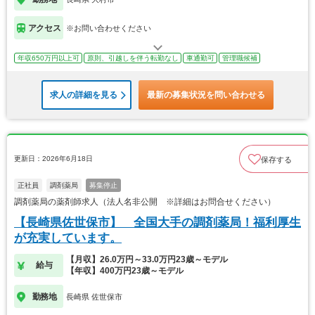
アクセス
※お問い合わせください
年収650万円以上可
原則、引越しを伴う転勤なし
車通勤可
管理職候補
求人の詳細を見る
最新の募集状況を問い合わせる
更新日：2026年6月18日
保存する
正社員
調剤薬局
募集停止
調剤薬局の薬剤師求人（法人名非公開 ※詳細はお問合せください）
【長崎県佐世保市】 全国大手の調剤薬局！福利厚生
が充実しています。
【月収】26.0万円～33.0万円23歳～モデル
給与
【年収】400万円23歳～モデル
勤務地
長崎県 佐世保市