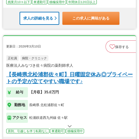
残業月10ｈ以下
車通勤可
積極採用中
年間休日120日以上
求人の詳細を見る
この求人に興味がある
更新日：2026年3月10日
保存する
正社員
病院・クリニック
医療法人みなづき佐々病院の薬剤師求人
【長崎県北松浦郡佐々町】日曜固定休み◎プライベー
トの予定が立てやすい職場です♪
給与
【月収】35.0万円
勤務地
長崎県 北松浦郡佐々町
アクセス
松浦鉄道西九州線 佐々駅
原則、引越しを伴う転勤なし
車通勤可
積極採用中