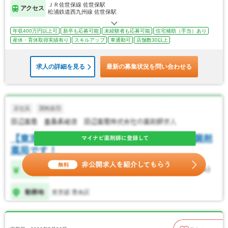
ＪＲ佐世保線 佐世保駅
アクセス
松浦鉄道西九州線 佐世保駅
年収400万円以上可
新卒も応募可能
未経験者も応募可能
住宅補助（手当）あり
産休・育休取得実績有り
スキルアップ
車通勤可
店舗数30以上
求人の詳細を見る
最新の募集状況を問い合わせる