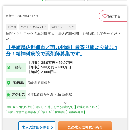
更新日：2026年3月16日
保存する
正社員
パート・アルバイト
病院・クリニック
病院・クリニックの薬剤師求人（法人名非公開 ※詳細はお問合せくださ
い）
【長崎県佐世保市／西九州線】最寄り駅より徒歩4
分！精神科病院で薬剤師募集です。
【月収】35.0万円～50.0万円
給与
【年収】500万円～600万円
【時給】2,000円～
勤務地
長崎県 佐世保市
アクセス
松浦鉄道西九州線 本山(長崎)駅
年収600万円以上可
原則、引越しを伴う転勤なし
残業月10ｈ以下
産休・育休取得実績有り
駅チカ
車通勤可
積極採用中
求人の詳細を見る
この求人に興味がある