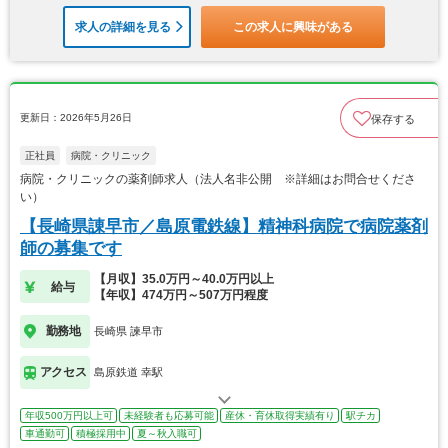
求人の詳細を見る
この求人に興味がある
更新日：2026年5月26日
保存する
正社員
病院・クリニック
病院・クリニックの薬剤師求人（法人名非公開 ※詳細はお問合せくださ
い）
【長崎県諌早市／島原電鉄線】精神科病院で病院薬剤
師の募集です
【月収】35.0万円～40.0万円以上
給与
【年収】474万円～507万円程度
勤務地
長崎県 諫早市
アクセス
島原鉄道 幸駅
年収500万円以上可
未経験者も応募可能
産休・育休取得実績有り
駅チカ
車通勤可
積極採用中
夏～秋入職可