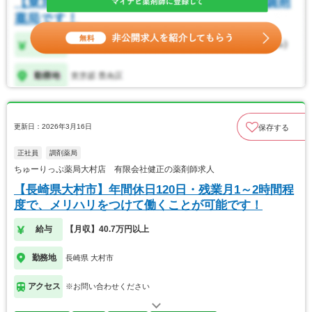
更新日：2026年3月16日
保存する
正社員
調剤薬局
ちゅーりっぷ薬局大村店 有限会社健正の薬剤師求人
【長崎県大村市】年間休日120日・残業月1～2時間程
度で、メリハリをつけて働くことが可能です！
給与
【月収】40.7万円以上
勤務地
長崎県 大村市
アクセス
※お問い合わせください