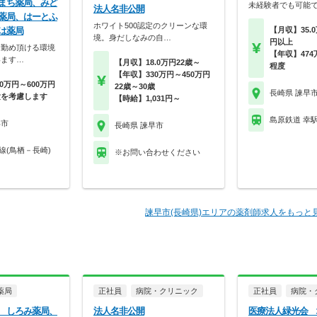
まち薬局、みど
未経験者でも可能
法人名非公開
薬局、はーとふ
ホワイト500認定のクリーンな環
は薬局
【月収】35.0
境。身だしなみの自…
円以上
お勤め頂ける環境
【年収】474
います…
【月収】18.0万円22歳～
程度
【年収】330万円～450万円
0万円～600万円
22歳～30歳
長崎県 諫早
験を考慮します
【時給】1,031円～
島原鉄道 幸
早市
長崎県 諫早市
線(鳥栖－長崎)
※お問い合わせください
諫早市(長崎県)エリアの薬剤師求人をもっと
薬局
正社員
病院・クリニック
正社員
病院・
 しろみ薬局、
法人名非公開
医療法人緑光会 