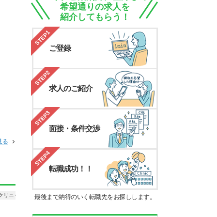
希望通りの求人を
紹介してもらう！
STEP1
ご登録
STEP2
求人のご紹介
STEP3
面接・条件交渉
見る
STEP4
転職成功！！
クリニック
正社員
病院・クリニック
パート・アルバイト
最後まで納得のいく転職先をお探しします。
医療法人緑光会 城谷病院
病院・クリニック