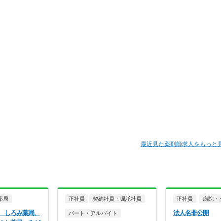
最近見た薬剤師求人をもっと
薬局
正社員
契約社員・嘱託社員
正社員
病院・
 しろみ薬局、
法人名非公開
パート・アルバイト