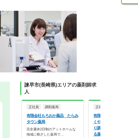
諫早市(長崎県)エリアの薬剤師求
人
正社員
調剤薬局
正社員
調剤薬局
有限会社もろおか薬品 たらみ
有限会社一心堂 しろみ薬
タウン薬局
くやま薬局、こまち薬局、
り調剤薬、天満薬局、はー
完全週休2日制のアットホームな
る薬局、ことのは薬局
地域に根ざした薬局で…