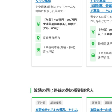
タウン薬局
くやま薬局、こ
り調剤薬、天満
完全週休2日制のアットホームな
る薬局、ことの
地域に根ざした薬局で…
男女ともに長く
【年収】400万円～700万円
作りを心がけて
管理薬剤師経験あり40代モ
デル：600万
【年収】50
以上 ※経
長崎県 諫早市
長崎県 諫
ＪＲ長崎本線(鳥栖－長崎)
喜々津駅
ＪＲ長崎本
諫早駅 他
近隣の同じ路線の別の薬剤師求人
正社員
調剤薬局
正社員
調剤
有限会社もろおか薬品 たらみ
有限会社一心堂