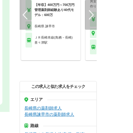
男女ともに長くお勤め頂ける
【年収】400万円～700万円
作りを心がけています…
管理薬剤師経験あり40代モ
デル：600万
【年収】500万円～60
以上 ※経験を考慮しま
長崎県 諫早市
長崎県 諫早市
ＪＲ長崎本線(鳥栖－長崎)
喜々津駅
ＪＲ長崎本線(鳥栖－長
諫早駅 他
この求人と似た求人をチェック
エリア
長崎県の薬剤師求人
長崎県諫早市の薬剤師求人
路線