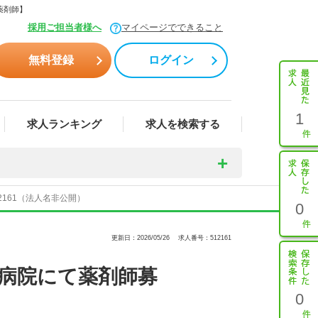
薬剤師】
採用ご担当者様へ
マイページでできること
無料登録
ログイン
1
求人ランキング
求人を検索する
161（法人名非公開）
0
更新日：2026/05/26
求人番号：512161
の病院にて薬剤師募
0