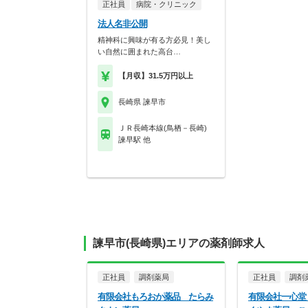
正社員
病院・クリニック
法人名非公開
精神科に興味が有る方必見！美し
い自然に囲まれた高台…
【月収】31.5万円以上
長崎県 諫早市
ＪＲ長崎本線(鳥栖－長崎)
諫早駅 他
諫早市(長崎県)エリアの薬剤師求人
正社員
調剤薬局
正社員
調剤
有限会社もろおか薬品 たらみ
有限会社一心堂