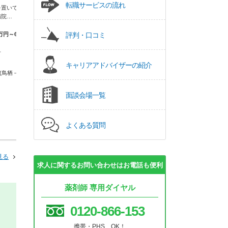
転職サービスの流れ
を置いている、
【急性期病院】急性
医療法人祥仁会 西諫早病院
病院…
予防医学から社会復
病院薬剤師として幅広く経験を積
みたい方にオススメで…
万円～600万円
評判・口コミ
【月収】28.0
給（21万）+職
【時給】2,000円～
万）
市
【年収】470万
キャリアアドバイザーの紹介
長崎県 諫早市
+賞与
(鳥栖－長崎)
ＪＲ長崎本線(鳥栖－長崎)
長崎県 諫早市
面談会場一覧
西諫早駅
ＪＲ長崎本線(
喜々津駅
よくある質問
見る
求人に関するお問い合わせはお電話も便利
薬剤師 専用ダイヤル
0120-866-153
携帯・PHS OK！