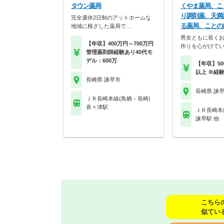
タウン薬局
くやま薬局、こ
り調剤薬、天満
完全週休2日制のアットホームな
る薬局、ことの
地域に根ざした薬局で…
男女ともに長く
【年収】400万円～700万円
作りを心がけて
管理薬剤師経験あり40代モ
デル：600万
【年収】50
以上 ※経
長崎県 諫早市
長崎県 諫
ＪＲ長崎本線(鳥栖－長崎)
喜々津駅
ＪＲ長崎本
諫早駅 他
こちら
似てい