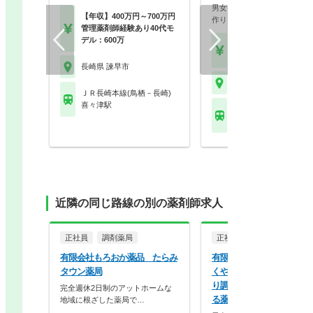
男女ともに長くお勤め頂ける
【年収】400万円～700万円
作りを心がけています…
管理薬剤師経験あり40代モ
デル：600万
【年収】500万円～60
以上 ※経験を考慮しま
長崎県 諫早市
長崎県 諫早市
ＪＲ長崎本線(鳥栖－長崎)
喜々津駅
ＪＲ長崎本線(鳥栖－長
諫早駅 他
近隣の同じ路線の別の薬剤師求人
正社員
調剤薬局
正社員
調剤薬局
有限会社もろおか薬品 たらみ
有限会社一心堂 しろみ薬
タウン薬局
くやま薬局、こまち薬局、
り調剤薬、天満薬局、はー
完全週休2日制のアットホームな
る薬局、ことのは薬局
地域に根ざした薬局で…