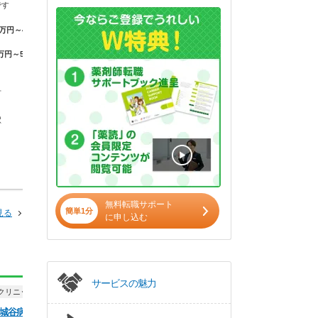
です
チーム医療に重きを置いている、
医療法人祥仁会 
諫早市の心療内科病院…
病院薬剤師として幅
万円～40.0万
みたい方にオススメ
【年収】440万円～600万円
万円～507万円
【時給】2,000
長崎県 諫早市
長崎県 諫早市
市
ＪＲ長崎本線(鳥栖－長崎)
西諫早駅
ＪＲ長崎本線(
駅
西諫早駅
無料転職サポート
簡単1分
見る
に申し込む
サービスの魅力
クリニック
パート・アルバイト
正社員
病院・ク
城谷病院
社会医療法人三佼
病院・クリニック