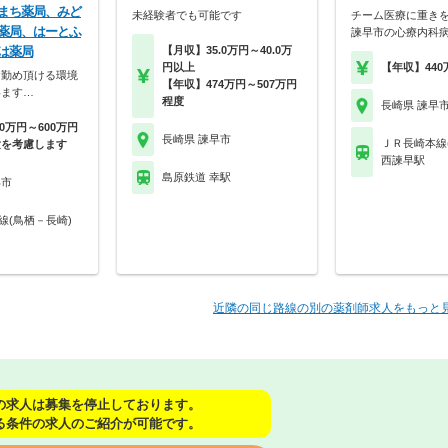
まち薬局、みど
未経験者でも可能です
チーム医療に重き
薬局、はーとふ
諫早市の心療内科
は薬局
【月収】35.0万円～40.0万
円以上
【年収】440
お勤め頂ける環境
【年収】474万円～507万円
います…
程度
長崎県 諫早
0万円～600万円
長崎県 諫早市
ＪＲ長崎本線
験を考慮します
西諫早駅
島原鉄道 幸駅
早市
線(鳥栖－長崎)
近隣の同じ路線の別の薬剤師求人をもっと
の求人は募集を停止しております。
る条件の求人のご紹介が可能です。