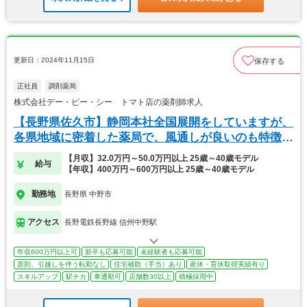
更新日：2024年11月15日
保存する
正社員
調剤薬局
株式会社デー・ピー・シー トマト店の薬剤師求人
【長野県佐久市】静岡本社全国展開をしていますが、
各県地域に密着した薬局で、風通しが良いのも特徴で
す。
【月収】32.0万円～50.0万円以上 25歳～40歳モデル
給与
【年収】400万円～600万円以上 25歳～40歳モデル
勤務地
長野県 中野市
アクセス
長野電鉄長野線 信州中野駅
年収600万円以上可
新卒も応募可能
未経験者も応募可能
原則、引越しを伴う転勤なし
住宅補助（手当）あり
産休・育休取得実績有り
スキルアップ
駅チカ
車通勤可
店舗数30以上
積極採用中