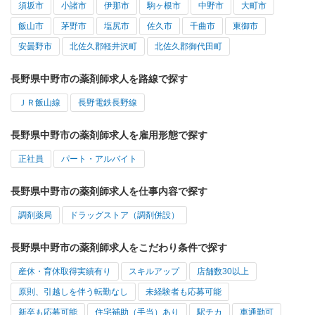
須坂市
小諸市
伊那市
駒ヶ根市
中野市
大町市
飯山市
茅野市
塩尻市
佐久市
千曲市
東御市
安曇野市
北佐久郡軽井沢町
北佐久郡御代田町
長野県中野市の薬剤師求人を路線で探す
ＪＲ飯山線
長野電鉄長野線
長野県中野市の薬剤師求人を雇用形態で探す
正社員
パート・アルバイト
長野県中野市の薬剤師求人を仕事内容で探す
調剤薬局
ドラッグストア（調剤併設）
長野県中野市の薬剤師求人をこだわり条件で探す
産休・育休取得実績有り
スキルアップ
店舗数30以上
原則、引越しを伴う転勤なし
未経験者も応募可能
新卒も応募可能
住宅補助（手当）あり
駅チカ
車通勤可