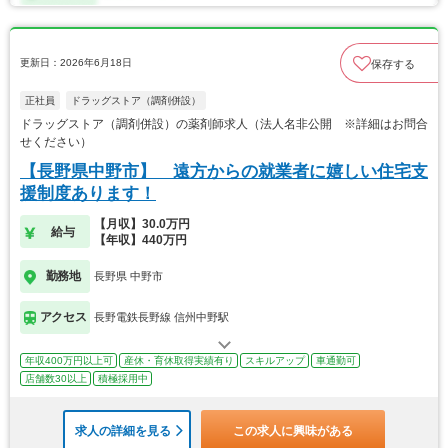
更新日：2026年6月18日
保存する
正社員
ドラッグストア（調剤併設）
ドラッグストア（調剤併設）の薬剤師求人（法人名非公開 ※詳細はお問合
せください）
【長野県中野市】 遠方からの就業者に嬉しい住宅支
援制度あります！
【月収】30.0万円
給与
【年収】440万円
勤務地
長野県 中野市
アクセス
長野電鉄長野線 信州中野駅
年収400万円以上可
産休・育休取得実績有り
スキルアップ
車通勤可
店舗数30以上
積極採用中
求人の詳細を見る
この求人に興味がある