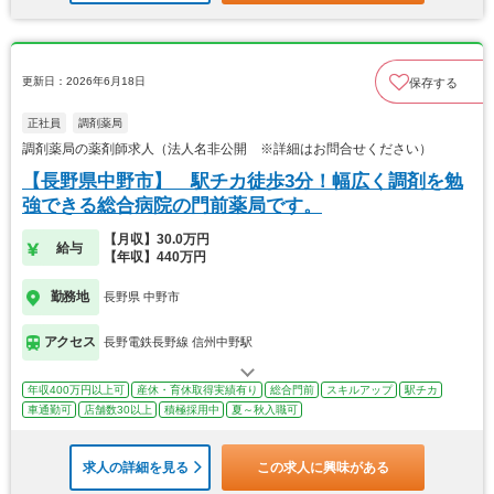
更新日：2026年6月18日
保存する
正社員
調剤薬局
調剤薬局の薬剤師求人（法人名非公開 ※詳細はお問合せください）
【長野県中野市】 駅チカ徒歩3分！幅広く調剤を勉
強できる総合病院の門前薬局です。
【月収】30.0万円
給与
【年収】440万円
勤務地
長野県 中野市
アクセス
長野電鉄長野線 信州中野駅
年収400万円以上可
産休・育休取得実績有り
総合門前
スキルアップ
駅チカ
車通勤可
店舗数30以上
積極採用中
夏～秋入職可
求人の詳細を見る
この求人に興味がある