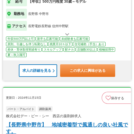
給与
【年収】500万円程度 30歳～モデル
勤務地
長野県 中野市
アクセス
長野電鉄長野線 信州中野駅
年収500万円以上可
新卒も応募可能
未経験者も応募可能
原則、引越しを伴う転勤なし
残業月10ｈ以下
住宅補助（手当）あり
産休・育休取得実績有り
スキルアップ
駅チカ
店舗数30以上
積極採用中
夏～秋入職可
求人の詳細を見る
この求人に興味がある
更新日：2024年11月15日
保存する
パート・アルバイト
調剤薬局
株式会社デー・ピー・シー 西店の薬剤師求人
【長野県中野市】 地域密着型で風通しの良い社風で
す。