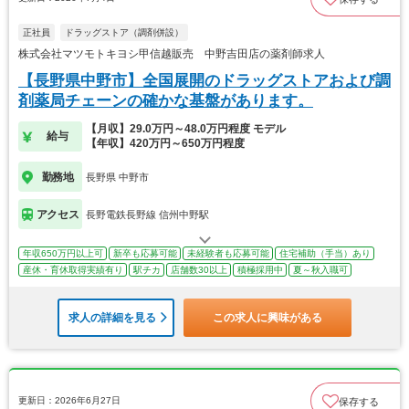
正社員
ドラッグストア（調剤併設）
株式会社マツモトキヨシ甲信越販売 中野吉田店の薬剤師求人
【長野県中野市】全国展開のドラッグストアおよび調
剤薬局チェーンの確かな基盤があります。
【月収】29.0万円～48.0万円程度 モデル
給与
【年収】420万円～650万円程度
勤務地
長野県 中野市
アクセス
長野電鉄長野線 信州中野駅
年収650万円以上可
新卒も応募可能
未経験者も応募可能
住宅補助（手当）あり
産休・育休取得実績有り
駅チカ
店舗数30以上
積極採用中
夏～秋入職可
求人の詳細を見る
この求人に興味がある
更新日：2026年6月27日
保存する