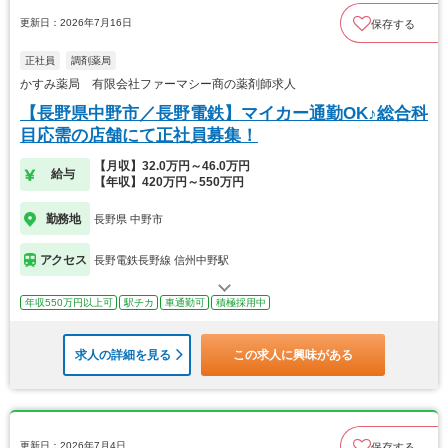
更新日：2026年7月16日
保存する
正社員
調剤薬局
かすみ薬局 有限会社ファーマシー商の薬剤師求人
【長野県中野市／長野電鉄】マイカー通勤OK♪総合科
目応需の店舗にて正社員募集！
【月収】32.0万円～46.0万円
給与
【年収】420万円～550万円
勤務地
長野県 中野市
アクセス
長野電鉄長野線 信州中野駅
年収550万円以上可
駅チカ
車通勤可
積極採用中
求人の詳細を見る
この求人に興味がある
更新日：2026年7月4日
保存する