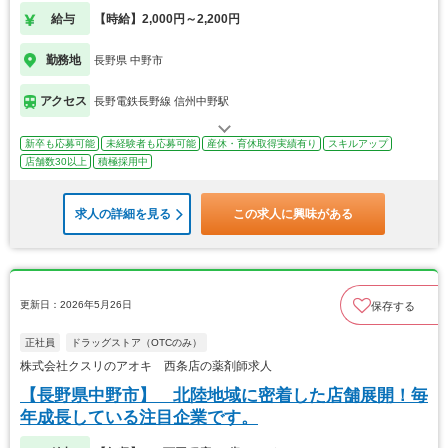
給与
【時給】2,000円～2,200円
勤務地
長野県 中野市
アクセス
長野電鉄長野線 信州中野駅
新卒も応募可能
未経験者も応募可能
産休・育休取得実績有り
スキルアップ
店舗数30以上
積極採用中
求人の詳細を見る
この求人に興味がある
更新日：2026年5月26日
保存する
正社員
ドラッグストア（OTCのみ）
株式会社クスリのアオキ 西条店の薬剤師求人
【長野県中野市】 北陸地域に密着した店舗展開！毎
年成長している注目企業です。