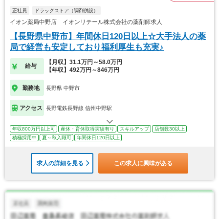
正社員
ドラッグストア（調剤併設）
イオン薬局中野店 イオンリテール株式会社の薬剤師求人
【長野県中野市】年間休日120日以上☆大手法人の薬
局で経営も安定しており福利厚生も充実♪
【月収】31.1万円～58.0万円
給与
【年収】492万円～846万円
勤務地
長野県 中野市
アクセス
長野電鉄長野線 信州中野駅
年収800万円以上可
産休・育休取得実績有り
スキルアップ
店舗数30以上
積極採用中
夏～秋入職可
年間休日120日以上
求人の詳細を見る
この求人に興味がある