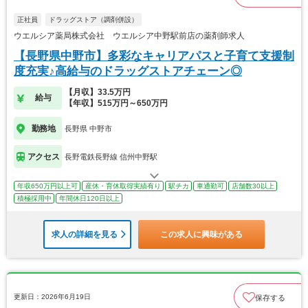
正社員
ドラッグストア（調剤併設）
ウエルシア薬局株式会社 ウエルシア中野駅前店の薬剤師求人
【長野県中野市】多彩なキャリアパスと子育て支援制
度充実♪高給与のドラッグストアチェーン◎
【月収】33.5万円
給与
【年収】515万円～650万円
勤務地
長野県 中野市
アクセス
長野電鉄長野線 信州中野駅
年収650万円以上可
産休・育休取得実績有り
駅チカ
車通勤可
店舗数30以上
積極採用中
年間休日120日以上
求人の詳細を見る
この求人に興味がある
更新日：2026年6月19日
保存する