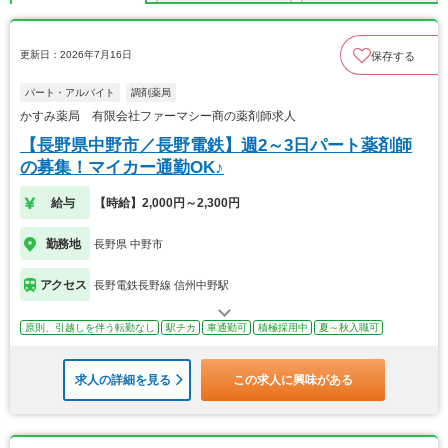
更新日：2026年7月16日
保存する
パート・アルバイト
調剤薬局
かすみ薬局 有限会社ファーマシー商の薬剤師求人
【長野県中野市／長野電鉄】週2～3日パート薬剤師
の募集！マイカー通勤OK♪
給与
【時給】2,000円～2,300円
勤務地
長野県 中野市
アクセス
長野電鉄長野線 信州中野駅
原則、引越しを伴う転勤なし
駅チカ
車通勤可
積極採用中
夏～秋入職可
求人の詳細を見る
この求人に興味がある