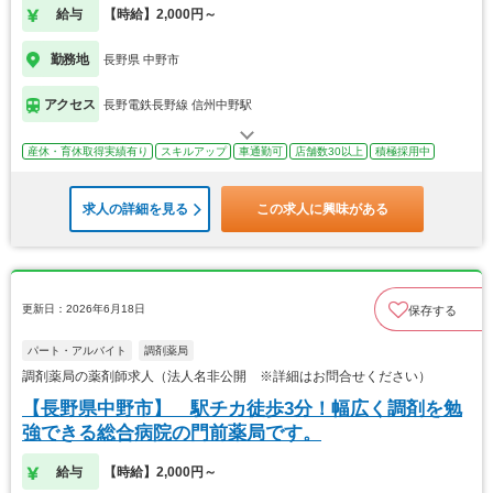
給与
【時給】2,000円～
勤務地
長野県 中野市
アクセス
長野電鉄長野線 信州中野駅
産休・育休取得実績有り
スキルアップ
車通勤可
店舗数30以上
積極採用中
求人の詳細を見る
この求人に興味がある
更新日：2026年6月18日
保存する
パート・アルバイト
調剤薬局
調剤薬局の薬剤師求人（法人名非公開 ※詳細はお問合せください）
【長野県中野市】 駅チカ徒歩3分！幅広く調剤を勉
強できる総合病院の門前薬局です。
給与
【時給】2,000円～