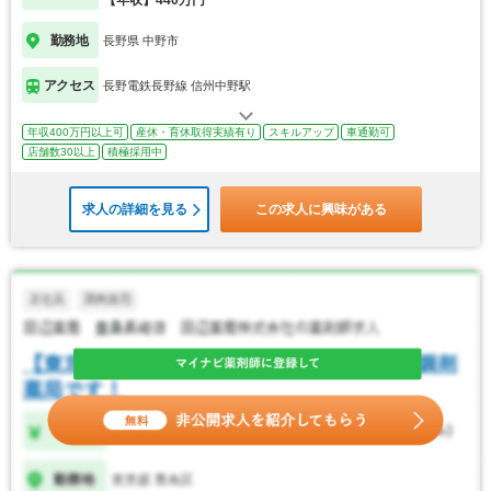
【年収】440万円
勤務地
長野県 中野市
アクセス
長野電鉄長野線 信州中野駅
年収400万円以上可
産休・育休取得実績有り
スキルアップ
車通勤可
店舗数30以上
積極採用中
求人の詳細を見る
この求人に興味がある