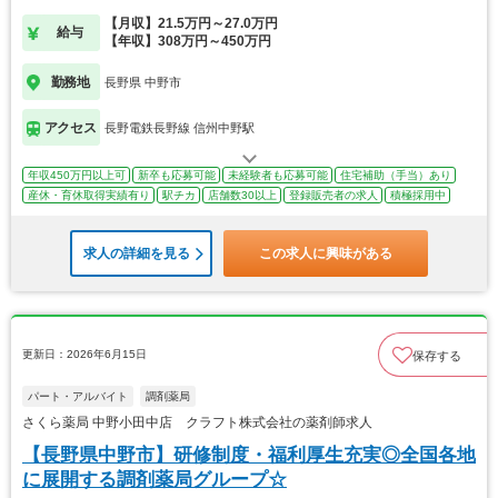
【月収】21.5万円～27.0万円
給与
【年収】308万円～450万円
勤務地
長野県 中野市
アクセス
長野電鉄長野線 信州中野駅
年収450万円以上可
新卒も応募可能
未経験者も応募可能
住宅補助（手当）あり
産休・育休取得実績有り
駅チカ
店舗数30以上
登録販売者の求人
積極採用中
求人の詳細を見る
この求人に興味がある
更新日：2026年6月15日
保存する
パート・アルバイト
調剤薬局
さくら薬局 中野小田中店 クラフト株式会社の薬剤師求人
【長野県中野市】研修制度・福利厚生充実◎全国各地
に展開する調剤薬局グループ☆