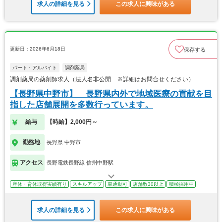
求人の詳細を見る
この求人に興味がある
更新日：2026年6月18日
保存する
パート・アルバイト
調剤薬局
調剤薬局の薬剤師求人（法人名非公開 ※詳細はお問合せください）
【長野県中野市】 長野県内外で地域医療の貢献を目
指した店舗展開を多数行っています。
給与
【時給】2,000円～
勤務地
長野県 中野市
アクセス
長野電鉄長野線 信州中野駅
産休・育休取得実績有り
スキルアップ
車通勤可
店舗数30以上
積極採用中
求人の詳細を見る
この求人に興味がある