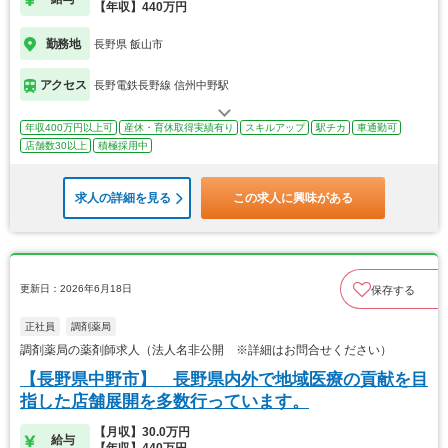
【年収】440万円
勤務地
長野県 飯山市
アクセス
長野電鉄長野線 信州中野駅
年収400万円以上可
産休・育休取得実績有り
スキルアップ
駅チカ
車通勤可
店舗数30以上
積極採用中
求人の詳細を見る
この求人に興味がある
更新日：2026年6月18日
保存する
正社員
調剤薬局
調剤薬局の薬剤師求人（法人名非公開 ※詳細はお問合せください）
【長野県中野市】 長野県内外で地域医療の貢献を目
指した店舗展開を多数行っています。
【月収】30.0万円
給与