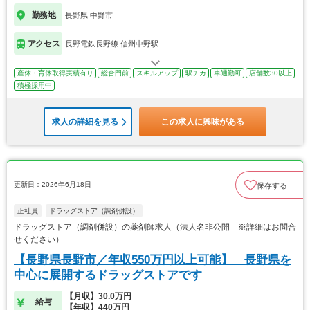
勤務地
長野県 中野市
アクセス
長野電鉄長野線 信州中野駅
産休・育休取得実績有り
総合門前
スキルアップ
駅チカ
車通勤可
店舗数30以上
積極採用中
求人の詳細を見る
この求人に興味がある
更新日：2026年6月18日
保存する
正社員
ドラッグストア（調剤併設）
ドラッグストア（調剤併設）の薬剤師求人（法人名非公開 ※詳細はお問合
せください）
【長野県長野市／年収550万円以上可能】 長野県を
中心に展開するドラッグストアです
【月収】30.0万円
給与
【年収】440万円