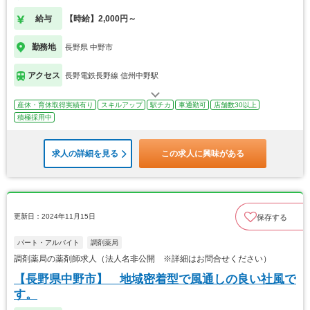
給与
【時給】2,000円～
勤務地
長野県 中野市
アクセス
長野電鉄長野線 信州中野駅
産休・育休取得実績有り
スキルアップ
駅チカ
車通勤可
店舗数30以上
積極採用中
求人の詳細を見る
この求人に興味がある
更新日：2024年11月15日
保存する
パート・アルバイト
調剤薬局
調剤薬局の薬剤師求人（法人名非公開 ※詳細はお問合せください）
【長野県中野市】 地域密着型で風通しの良い社風で
す。