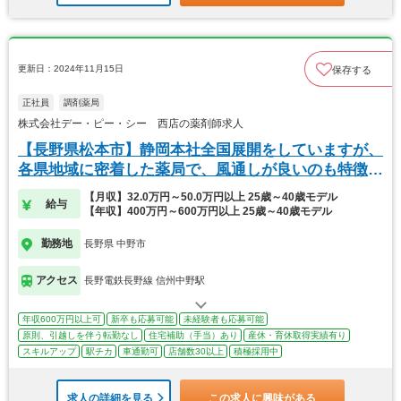
更新日：2024年11月15日
保存する
正社員
調剤薬局
株式会社デー・ピー・シー 西店の薬剤師求人
【長野県松本市】静岡本社全国展開をしていますが、
各県地域に密着した薬局で、風通しが良いのも特徴で
す。
【月収】32.0万円～50.0万円以上 25歳～40歳モデル
給与
【年収】400万円～600万円以上 25歳～40歳モデル
勤務地
長野県 中野市
アクセス
長野電鉄長野線 信州中野駅
年収600万円以上可
新卒も応募可能
未経験者も応募可能
原則、引越しを伴う転勤なし
住宅補助（手当）あり
産休・育休取得実績有り
スキルアップ
駅チカ
車通勤可
店舗数30以上
積極採用中
求人の詳細を見る
この求人に興味がある