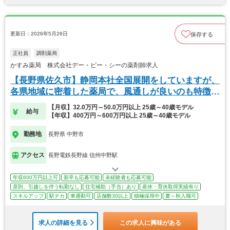
更新日：2026年5月26日
保存する
正社員
調剤薬局
かすみ薬局 株式会社デー・ピー・シーの薬剤師求人
【長野県佐久市】静岡本社全国展開をしていますが、
各県地域に密着した薬局で、風通しが良いのも特徴で
す。
【月収】32.0万円～50.0万円以上 25歳～40歳モデル
給与
【年収】400万円～600万円以上 25歳～40歳モデル
勤務地
長野県 中野市
アクセス
長野電鉄長野線 信州中野駅
年収600万円以上可
新卒も応募可能
未経験者も応募可能
原則、引越しを伴う転勤なし
住宅補助（手当）あり
産休・育休取得実績有り
スキルアップ
駅チカ
車通勤可
店舗数30以上
積極採用中
夏～秋入職可
求人の詳細を見る
この求人に興味がある