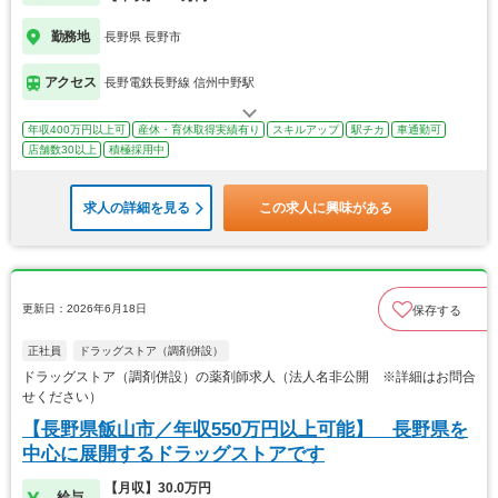
勤務地
長野県 長野市
アクセス
長野電鉄長野線 信州中野駅
年収400万円以上可
産休・育休取得実績有り
スキルアップ
駅チカ
車通勤可
店舗数30以上
積極採用中
求人の詳細を見る
この求人に興味がある
更新日：2026年6月18日
保存する
正社員
ドラッグストア（調剤併設）
ドラッグストア（調剤併設）の薬剤師求人（法人名非公開 ※詳細はお問合
せください）
【長野県飯山市／年収550万円以上可能】 長野県を
中心に展開するドラッグストアです
【月収】30.0万円
給与