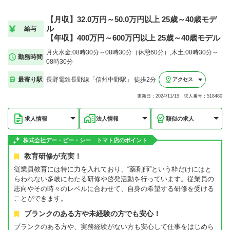
【月収】32.0万円～50.0万円以上 25歳～40歳モデ
ル
給与
【年収】400万円～600万円以上 25歳～40歳モデル
月火水金:08時30分～08時30分（休憩60分）,木土:08時30分～
勤務時間
08時30分
最寄り駅
長野電鉄長野線「信州中野駅」 徒歩2分
アクセス
更新日：2024/11/15 求人番号：518480
求人情報
法人情報
類似の求人
株式会社デー・ピー・シー トマト店のポイント
教育研修が充実！
従業員教育には特に力を入れており、“薬剤師”という枠だけにはと
らわれない多岐にわたる研修や啓発活動を行っています。従業員の
志向やその時々のレベルに合わせて、自身の希望する研修を受ける
ことができます。
ブランクのある方や未経験の方でも安心！
ブランクのある方や、実務経験がない方も安心して仕事をはじめら