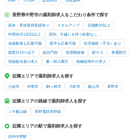
内科
小児科
総合科目
消化器科
長野県中野市の薬剤師求人をこだわり条件で探す
産休・育休取得実績有り
スキルアップ
店舗数30以上
年間休日120日以上
原則、引越しを伴う転勤なし
未経験者も応募可能
新卒も応募可能
住宅補助（手当）あり
残業月10ｈ以下
総合門前
管理職候補
駅チカ
車通勤可
登録販売者の求人
夏～秋入職可
積極採用中の求人
近隣エリアで薬剤師求人を探す
小諸市
伊那市
駒ヶ根市
大町市
飯山市
茅野市
近隣エリアの路線で薬剤師求人を探す
ＪＲ飯山線
長野電鉄長野線
近隣エリアの駅で薬剤師求人を探す
信州中野駅