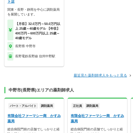
ト店
関東・長野・静岡を中心に調剤薬局
を展開しています。
【月収】32.0万円～50.0万円以
上 25歳～40歳モデル 【年収】
400万円～600万円以上 25歳～
40歳モデル
長野県 中野市
長野電鉄長野線 信州中野駅
最近見た薬剤師求人をもっと見る
中野市(長野県)エリアの薬剤師求人
パート・アルバイト
調剤薬局
正社員
調剤薬局
有限会社ファーマシー商 かすみ
有限会社ファーマシー商 かすみ
薬局
薬局
総合病院門前の店舗でしっかりと経
総合病院門前の店舗でしっかりと経