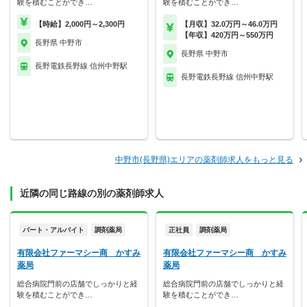
験を積むことができ…
験を積むことができ…
【時給】2,000円～2,300円
【月収】32.0万円～46.0万円
【年収】420万円～550万円
長野県 中野市
長野県 中野市
長野電鉄長野線 信州中野駅
長野電鉄長野線 信州中野駅
中野市(長野県)エリアの薬剤師求人をもっと見る
近隣の同じ路線の別の薬剤師求人
パート・アルバイト
調剤薬局
正社員
調剤薬局
有限会社ファーマシー商 かすみ
有限会社ファーマシー商 かすみ
薬局
薬局
総合病院門前の店舗でしっかりと経
総合病院門前の店舗でしっかりと経
験を積むことができ…
験を積むことができ…