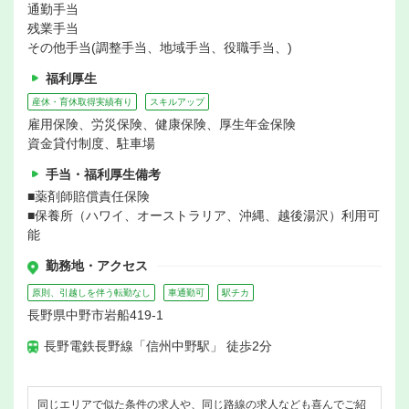
通勤手当
残業手当
その他手当(調整手当、地域手当、役職手当、)
福利厚生
産休・育休取得実績有り
スキルアップ
雇用保険、労災保険、健康保険、厚生年金保険
資金貸付制度、駐車場
手当・福利厚生備考
■薬剤師賠償責任保険
■保養所（ハワイ、オーストラリア、沖縄、越後湯沢）利用可
能
勤務地・アクセス
原則、引越しを伴う転勤なし
車通勤可
駅チカ
長野県中野市岩船419-1
長野電鉄長野線「信州中野駅」 徒歩2分
同じエリアで似た条件の求人や、同じ路線の求人なども喜んでご紹