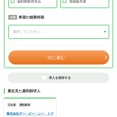
薬剤師取得見込
登録販売者
取得予定年
希望の就業時期
必須
任意
年 3月
次に進む
求人を保存する
最近見た薬剤師求人
正社員
調剤薬局
株式会社デー・ピー・シー トマ