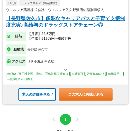
正社員
ドラッグストア（調剤併設）
ウエルシア薬局株式会社 ウエルシア佐久野沢店の薬剤師求人
【長野県佐久市】多彩なキャリアパスと子育て支援制
度充実♪高給与のドラッグストアチェーン◎
【月収】33.5万円
給与
【年収】515万円～650万円
勤務地
長野県 佐久市
アクセス
ＪＲ小海線 中込駅
年収650万円以上可
産休・育休取得実績有り
車通勤可
店舗数30以上
積極採用中
年間休日120日以上
求人の詳細を見る
この求人に興味がある
1