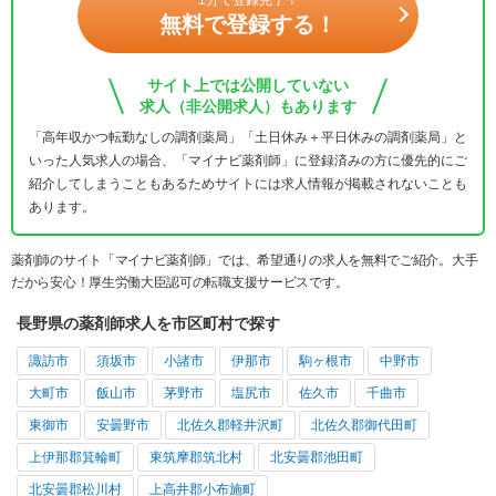
無料で登録する！
サイト上では公開していない
求人（非公開求人）もあります
「高年収かつ転勤なしの調剤薬局」「土日休み＋平日休みの調剤薬局」と
いった人気求人の場合、「マイナビ薬剤師」に登録済みの方に優先的にご
紹介してしまうこともあるためサイトには求人情報が掲載されないことも
あります。
薬剤師のサイト「マイナビ薬剤師」では、希望通りの求人を無料でご紹介。大手
だから安心！厚生労働大臣認可の転職支援サービスです。
長野県の薬剤師求人を市区町村で探す
諏訪市
須坂市
小諸市
伊那市
駒ヶ根市
中野市
大町市
飯山市
茅野市
塩尻市
佐久市
千曲市
東御市
安曇野市
北佐久郡軽井沢町
北佐久郡御代田町
上伊那郡箕輪町
東筑摩郡筑北村
北安曇郡池田町
北安曇郡松川村
上高井郡小布施町