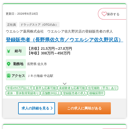
更新日：2026年6月18日
保存する
正社員
ドラッグストア（OTCのみ）
ウエルシア薬局株式会社 ウエルシア佐久野沢店の登録販売者の求人
登録販売者（長野県佐久市／ウエルシア佐久野沢店）
【月収】21.5万円～27.0万円
給与
【年収】308万円～450万円
勤務地
長野県 佐久市
アクセス
ＪＲ小海線 中込駅
年収450万円以上可
新卒も応募可能
未経験者も応募可能
住宅補助（手当）あり
産休・育休取得実績有り
店舗数30以上
登録販売者の求人
積極採用中
求人の詳細を見る
この求人に興味がある