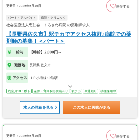
更新日：2025年5月16日
保存する
パート・アルバイト
病院・クリニック
社会医療法人恵仁会 くろさわ病院 の薬剤師求人
【長野県佐久市】駅チカでアクセス抜群♪病院での薬
剤師の募集！＜パート＞
給与
【時給】2,000円～
勤務地
長野県 佐久市
アクセス
ＪＲ小海線 中込駅
残業月10ｈ以下
産休・育休取得実績有り
駅チカ
車通勤可
積極採用中
求人の詳細を見る
この求人に興味がある
更新日：2025年5月16日
保存する