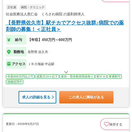
正社員
病院・クリニック
社会医療法人恵仁会 くろさわ病院 の薬剤師求人
【長野県佐久市】駅チカでアクセス抜群♪病院での薬
剤師の募集！＜正社員＞
給与
【年収】450万円～600万円
勤務地
長野県 佐久市
アクセス
ＪＲ小海線 中込駅
年収600万円以上可
残業月10ｈ以下
産休・育休取得実績有り
駅チカ
車通勤可
積極採用中
求人の詳細を見る
この求人に興味がある
更新日：2026年6月27日
保存する