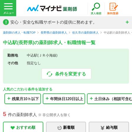
!
安心・安全な転職サポートの提供に努めます。
薬剤師の求人・転職TOP
長野県の薬剤師求人
佐久市の薬剤師求人
中込駅の薬剤師求人
中込駅(長野県)の薬剤師求人・転職情報一覧
勤務地
中込駅(ＪＲ小海線)
その他
指定なし
条件を変更する
人気のこだわり条件を追加する
残業月10ｈ以下
年間休日120日以上
土日休み（相談可含
5
件の薬剤師求人
※ 非公開求人を除く
おすすめ順
新着順
給与順