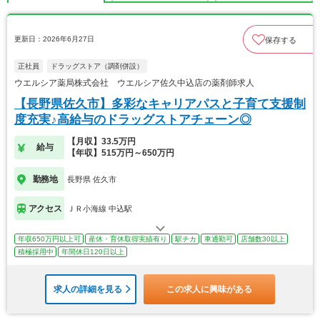
更新日：2026年6月27日
保存する
正社員
ドラッグストア（調剤併設）
ウエルシア薬局株式会社 ウエルシア佐久中込店の薬剤師求人
【長野県佐久市】多彩なキャリアパスと子育て支援制
度充実♪高給与のドラッグストアチェーン◎
【月収】33.5万円
給与
【年収】515万円～650万円
勤務地
長野県 佐久市
アクセス
ＪＲ小海線 中込駅
年収650万円以上可
産休・育休取得実績有り
駅チカ
車通勤可
店舗数30以上
積極採用中
年間休日120日以上
求人の詳細を見る
この求人に興味がある