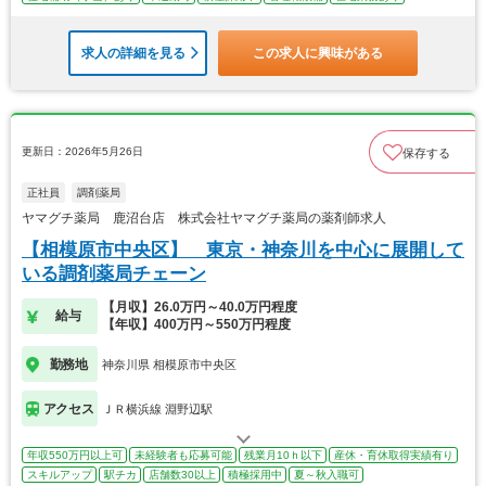
求人の詳細を見る
この求人に興味がある
更新日：2026年5月26日
保存する
正社員
調剤薬局
ヤマグチ薬局 鹿沼台店 株式会社ヤマグチ薬局の薬剤師求人
【相模原市中央区】 東京・神奈川を中心に展開して
いる調剤薬局チェーン
【月収】26.0万円～40.0万円程度
給与
【年収】400万円～550万円程度
勤務地
神奈川県 相模原市中央区
アクセス
ＪＲ横浜線 淵野辺駅
年収550万円以上可
未経験者も応募可能
残業月10ｈ以下
産休・育休取得実績有り
スキルアップ
駅チカ
店舗数30以上
積極採用中
夏～秋入職可