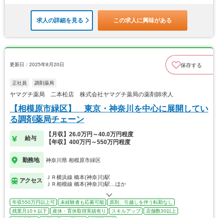
求人の詳細を見る
この求人に興味がある
更新日：2025年8月20日
保存する
正社員
調剤薬局
ヤマグチ薬局 二本松店 株式会社ヤマグチ薬局の薬剤師求人
【相模原市緑区】 東京・神奈川を中心に展開してい
る調剤薬局チェーン
【月収】26.0万円～40.0万円程度
給与
【年収】400万円～550万円程度
勤務地
神奈川県 相模原市緑区
ＪＲ横浜線 橋本(神奈川)駅
アクセス
ＪＲ相模線 橋本(神奈川)駅…ほか
年収550万円以上可
未経験者も応募可能
原則、引越しを伴う転勤なし
残業月10ｈ以下
産休・育休取得実績有り
スキルアップ
店舗数30以上