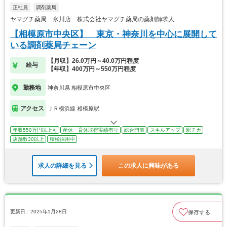
正社員
調剤薬局
ヤマグチ薬局 氷川店 株式会社ヤマグチ薬局の薬剤師求人
【相模原市中央区】 東京・神奈川を中心に展開して
いる調剤薬局チェーン
【月収】26.0万円～40.0万円程度
給与
【年収】400万円～550万円程度
勤務地
神奈川県 相模原市中央区
アクセス
ＪＲ横浜線 相模原駅
年収550万円以上可
産休・育休取得実績有り
総合門前
スキルアップ
駅チカ
店舗数30以上
積極採用中
求人の詳細を見る
この求人に興味がある
更新日：2025年1月28日
保存する