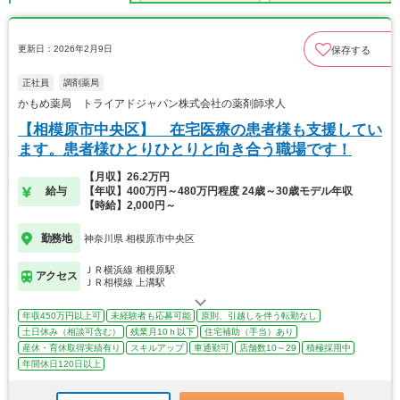
更新日：2026年2月9日
保存する
正社員
調剤薬局
かもめ薬局 トライアドジャパン株式会社の薬剤師求人
【相模原市中央区】 在宅医療の患者様も支援してい
ます。患者様ひとりひとりと向き合う職場です！
【月収】26.2万円
給与
【年収】400万円～480万円程度 24歳～30歳モデル年収
【時給】2,000円～
勤務地
神奈川県 相模原市中央区
ＪＲ横浜線 相模原駅
アクセス
ＪＲ相模線 上溝駅
年収450万円以上可
未経験者も応募可能
原則、引越しを伴う転勤なし
土日休み（相談可含む）
残業月10ｈ以下
住宅補助（手当）あり
産休・育休取得実績有り
スキルアップ
車通勤可
店舗数10～29
積極採用中
年間休日120日以上