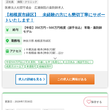
正社員
病院・クリニック
医療法人社団守成会 広瀬病院の薬剤師求人
【相模原市緑区】 未経験の方にも懇切丁寧にサポー
トいたします！
【年収】350万円～500万円程度（諸手当込） 常勤・薬剤師
給与
モデル
勤務地
神奈川県 相模原市緑区
ＪＲ横浜線 橋本(神奈川)駅
アクセス
ＪＲ相模線 橋本(神奈川)駅…ほか
年収500万円以上可
原則、引越しを伴う転勤なし
土日休み（相談可含む）
残業月10ｈ以下
車通勤可
積極採用中
求人の詳細を見る
この求人に興味がある
更新日：2026年7月30日
保存する