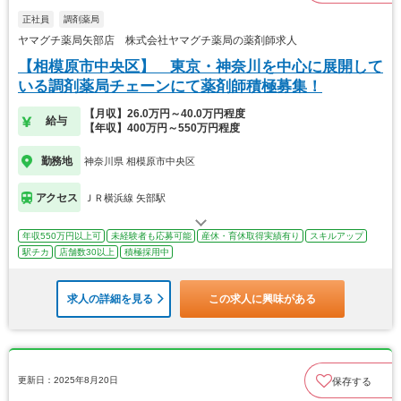
正社員
調剤薬局
ヤマグチ薬局矢部店 株式会社ヤマグチ薬局の薬剤師求人
【相模原市中央区】 東京・神奈川を中心に展開して
いる調剤薬局チェーンにて薬剤師積極募集！
【月収】26.0万円～40.0万円程度
給与
【年収】400万円～550万円程度
勤務地
神奈川県 相模原市中央区
アクセス
ＪＲ横浜線 矢部駅
年収550万円以上可
未経験者も応募可能
産休・育休取得実績有り
スキルアップ
駅チカ
店舗数30以上
積極採用中
求人の詳細を見る
この求人に興味がある
更新日：2025年8月20日
保存する