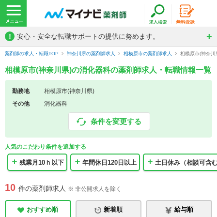
!
安心・安全な転職サポートの提供に努めます。
薬剤師の求人・転職TOP
神奈川県の薬剤師求人
相模原市の薬剤師求人
相模原市(神奈
相模原市(神奈川県)の消化器科の薬剤師求人・転職情報一覧
勤務地
相模原市(神奈川県)
その他
消化器科
条件を変更する
人気のこだわり条件を追加する
残業月10ｈ以下
年間休日120日以上
土日休み（相談可含
10
件の薬剤師求人
※ 非公開求人を除く
おすすめ順
新着順
給与順