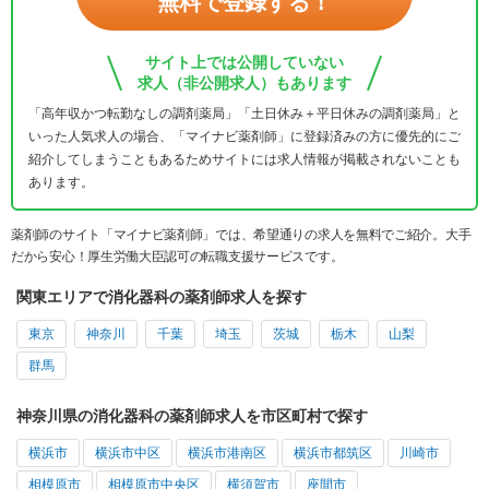
無料で登録する！
サイト上では公開していない
求人（非公開求人）もあります
「高年収かつ転勤なしの調剤薬局」「土日休み＋平日休みの調剤薬局」と
いった人気求人の場合、「マイナビ薬剤師」に登録済みの方に優先的にご
紹介してしまうこともあるためサイトには求人情報が掲載されないことも
あります。
薬剤師のサイト「マイナビ薬剤師」では、希望通りの求人を無料でご紹介。大手
だから安心！厚生労働大臣認可の転職支援サービスです。
関東エリアで消化器科の薬剤師求人を探す
東京
神奈川
千葉
埼玉
茨城
栃木
山梨
群馬
神奈川県の消化器科の薬剤師求人を市区町村で探す
横浜市
横浜市中区
横浜市港南区
横浜市都筑区
川崎市
相模原市
相模原市中央区
横須賀市
座間市