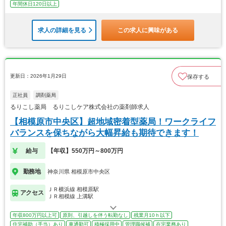
年間休日120日以上
求人の詳細を見る
この求人に興味がある
更新日：2026年1月29日
保存する
正社員
調剤薬局
るりこし薬局 るりこしケア株式会社の薬剤師求人
【相模原市中央区】超地域密着型薬局！ワークライフ
バランスを保ちながら大幅昇給も期待できます！
給与
【年収】550万円～800万円
勤務地
神奈川県 相模原市中央区
ＪＲ横浜線 相模原駅
アクセス
ＪＲ相模線 上溝駅
年収800万円以上可
原則、引越しを伴う転勤なし
残業月10ｈ以下
住宅補助（手当）あり
車通勤可
積極採用中
管理職候補
在宅業務あり