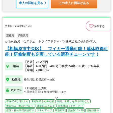
求人の詳細を見る
この求人に興味がある
更新日：2026年2月9日
保存する
正社員
調剤薬局
かもめ薬局 なぎさ店 トライアドジャパン株式会社の薬剤師求人
【相模原市中央区】 マイカー通勤可能！連休取得可
能！研修制度も充実している調剤チェーンです！
【月収】26.2万円
給与
【年収】400万円～480万円程度 24歳～30歳モデル年収
【時給】2,000円～
勤務地
神奈川県 相模原市中央区
ＪＲ相模線 上溝駅
アクセス
小田急小田原線 相模大野駅…ほか
年収450万円以上可
未経験者も応募可能
原則、引越しを伴う転勤なし
土日休み（相談可含む）
残業月10ｈ以下
住宅補助（手当）あり
産休・育休取得実績有り
スキルアップ
車通勤可
店舗数10～29
積極採用中