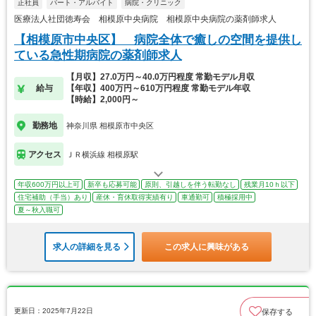
正社員
パート・アルバイト
病院・クリニック
医療法人社団徳寿会 相模原中央病院 相模原中央病院の薬剤師求人
【相模原市中央区】 病院全体で癒しの空間を提供し
ている急性期病院の薬剤師求人
【月収】27.0万円～40.0万円程度 常勤モデル月収
給与
【年収】400万円～610万円程度 常勤モデル年収
【時給】2,000円～
勤務地
神奈川県 相模原市中央区
アクセス
ＪＲ横浜線 相模原駅
年収600万円以上可
新卒も応募可能
原則、引越しを伴う転勤なし
残業月10ｈ以下
住宅補助（手当）あり
産休・育休取得実績有り
車通勤可
積極採用中
夏～秋入職可
求人の詳細を見る
この求人に興味がある
更新日：2025年7月22日
保存する