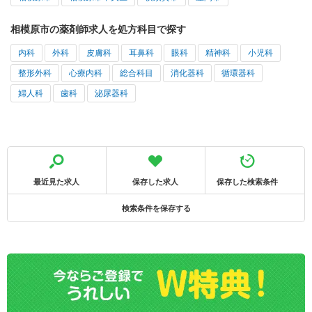
相模原市の薬剤師求人を処方科目で探す
内科
外科
皮膚科
耳鼻科
眼科
精神科
小児科
整形外科
心療内科
総合科目
消化器科
循環器科
婦人科
歯科
泌尿器科
最近見た求人
保存した求人
保存した検索条件
検索条件を保存する