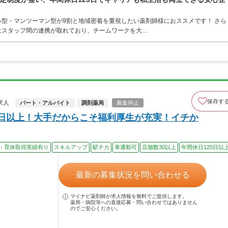
型・マンツーマン型が9割と地域密着を重視したい薬剤師様におススメです！ さら
はスタッフ間の連携が取れており、チームワークを大…
保存す
求人
パート・アルバイト
調剤薬局
募集停止
0日以上！大手だからこそ福利厚生が充実！イチか
・育休取得実績有り
スキルアップ
駅チカ
車通勤可
店舗数30以上
年間休日120日以
最新の募集状況を問い合わせる
マイナビ薬剤師が求人情報を無料でご提供します。
薬局・病院等への直接応募・問い合わせではありません
のでご安心ください。