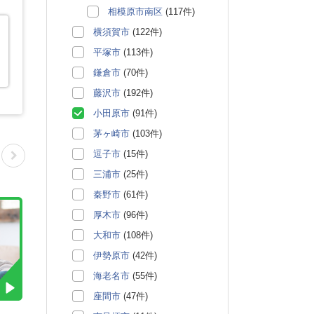
相模原市南区
(117件)
横須賀市
(122件)
平塚市
(113件)
鎌倉市
(70件)
藤沢市
(192件)
小田原市
(91件)
茅ヶ崎市
(103件)
逗子市
(15件)
三浦市
(25件)
秦野市
(61件)
厚木市
(96件)
大和市
(108件)
伊勢原市
(42件)
海老名市
(55件)
座間市
(47件)