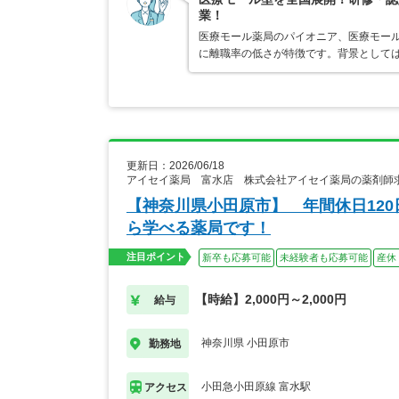
業！
医療モール薬局のパイオニア、医療モール
に離職率の低さが特徴です。背景として
更新日：2026/06/18
アイセイ薬局 富水店 株式会社アイセイ薬局の薬剤師
【神奈川県小田原市】 年間休日12
ら学べる薬局です！
注目ポイント
新卒も応募可能
未経験者も応募可能
産休
【時給】2,000円～2,000円
給与
神奈川県 小田原市
勤務地
小田急小田原線 富水駅
アクセス