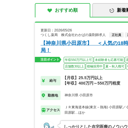
おすすめ順
新着
更新日：2026/05/26
つくし薬局 株式会社わかばの薬剤師求人
正社員
【神奈川県小田原市】 ＜人気の18時
局！
注目ポイント
年収550万円以上可
未経験者も応募可能
店舗数30以上
積極採用中
夏～秋入職可
【月収】25.5万円以上
給与
【年収】400万円～550万円程度
神奈川県 小田原市
勤務地
ＪＲ東海道本線(東京－熱海) 小田原駅／
アクセス
田原駅…ほか
しっかりとした在宅医療のノウハウ