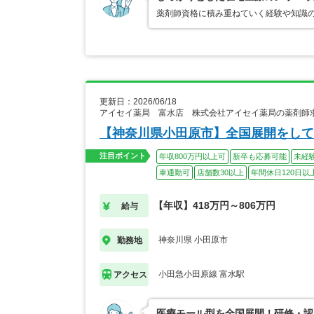
薬剤師資格に積み重ねていく経験や知識
更新日：2026/06/18
アイセイ薬局 富水店 株式会社アイセイ薬局の薬剤師
【神奈川県小田原市】全国展開をして
注目ポイント
年収800万円以上可
新卒も応募可能
未経
車通勤可
店舗数30以上
年間休日120日以
【年収】418万円～806万円
給与
神奈川県 小田原市
勤務地
小田急小田原線 富水駅
アクセス
医療モール型を全国展開！研修・認