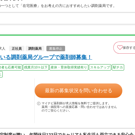
の一つとして「在宅医療」をお考えの方におすすめしたい調剤薬局です。
保存す
求人
正社員
調剤薬局
募集停止
いる調剤薬局グループで薬剤師募集！
験者も応募可能
残業月10ｈ以下
産休・育休取得実績有り
スキルアップ
駅チカ
上
最新の募集状況を問い合わせる
マイナビ薬剤師が求人情報を無料でご提供します。
薬局・病院等への直接応募・問い合わせではありません
のでご安心ください。
定制度が整い、年間休日123日でキャリアも私生活も両立できる安心企