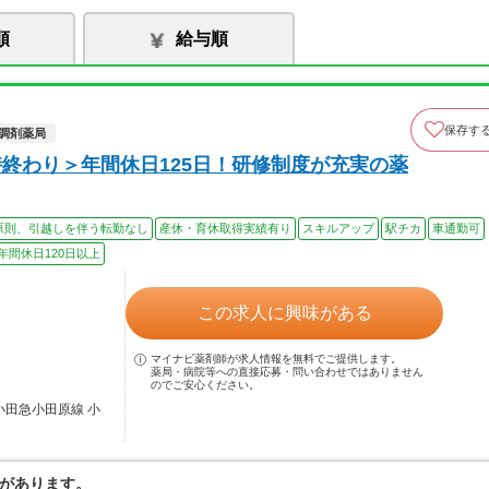
順
給与順
保存す
調剤薬局
終わり＞年間休日125日！研修制度が充実の薬
原則、引越しを伴う転勤なし
産休・育休取得実績有り
スキルアップ
駅チカ
車通勤可
年間休日120日以上
この求人に興味がある
マイナビ薬剤師が求人情報を無料でご提供します。
薬局・病院等への直接応募・問い合わせではありません
のでご安心ください。
小田急小田原線 小
があります。