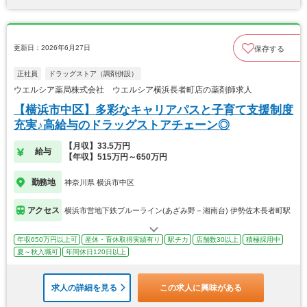
更新日：2026年6月27日
保存する
正社員
ドラッグストア（調剤併設）
ウエルシア薬局株式会社 ウエルシア横浜長者町店の薬剤師求人
【横浜市中区】多彩なキャリアパスと子育て支援制度
充実♪高給与のドラッグストアチェーン◎
【月収】33.5万円
給与
【年収】515万円～650万円
勤務地
神奈川県 横浜市中区
アクセス
横浜市営地下鉄ブルーライン(あざみ野－湘南台) 伊勢佐木長者町駅
年収650万円以上可
産休・育休取得実績有り
駅チカ
店舗数30以上
積極採用中
夏～秋入職可
年間休日120日以上
求人の詳細を見る
この求人に興味がある