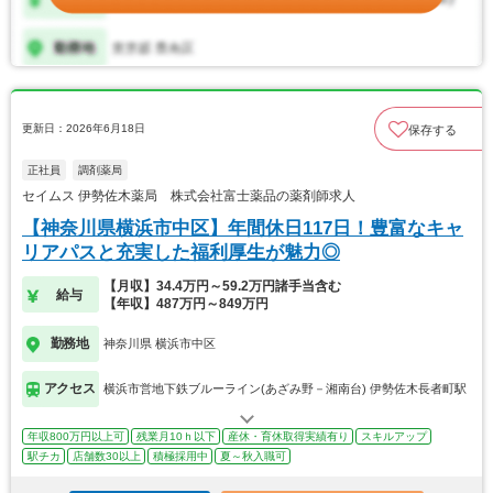
更新日：2026年6月18日
保存する
正社員
調剤薬局
セイムス 伊勢佐木薬局 株式会社富士薬品の薬剤師求人
【神奈川県横浜市中区】年間休日117日！豊富なキャ
リアパスと充実した福利厚生が魅力◎
【月収】34.4万円～59.2万円諸手当含む
給与
【年収】487万円～849万円
勤務地
神奈川県 横浜市中区
アクセス
横浜市営地下鉄ブルーライン(あざみ野－湘南台) 伊勢佐木長者町駅
年収800万円以上可
残業月10ｈ以下
産休・育休取得実績有り
スキルアップ
駅チカ
店舗数30以上
積極採用中
夏～秋入職可