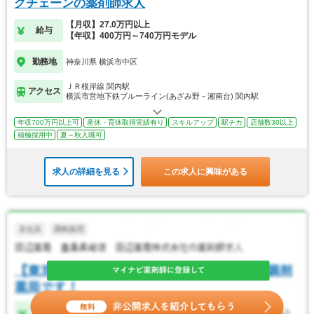
グチェーンの薬剤師求人
【月収】27.0万円以上
給与
【年収】400万円～740万円モデル
勤務地
神奈川県 横浜市中区
ＪＲ根岸線 関内駅
アクセス
横浜市営地下鉄ブルーライン(あざみ野－湘南台) 関内駅
年収700万円以上可
産休・育休取得実績有り
スキルアップ
駅チカ
店舗数30以上
積極採用中
夏～秋入職可
求人の詳細を見る
この求人に興味がある