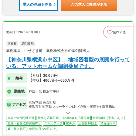
求人の詳細を見る
この求人に興味がある
更新日：2026年6月18日
保存する
正社員
調剤薬局
薬樹薬局 いせざき町 薬樹株式会社の薬剤師求人
【神奈川県横浜市中区】 地域密着型の展開を行って
いる、アットホームな調剤薬局です。
【月収】30.0万円
給与
【年収】400万円～650万円
勤務地
神奈川県 横浜市中区
京急本線 黄金町駅
アクセス
横浜市営地下鉄ブルーライン(あざみ野－湘南台) 阪東橋駅
年収650万円以上可
新卒も応募可能
未経験者も応募可能
住宅補助（手当）あり
産休・育休取得実績有り
スキルアップ
駅チカ
店舗数30以上
積極採用中
夏～秋入職可
年間休日120日以上