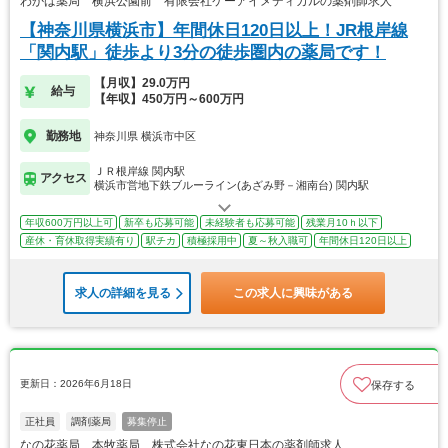
わかば薬局 横浜公園前 有限会社ケーアイメディカルの薬剤師求人
【神奈川県横浜市】年間休日120日以上！JR根岸線
「関内駅」徒歩より3分の徒歩圏内の薬局です！
【月収】29.0万円
給与
【年収】450万円～600万円
勤務地
神奈川県 横浜市中区
ＪＲ根岸線 関内駅
アクセス
横浜市営地下鉄ブルーライン(あざみ野－湘南台) 関内駅
年収600万円以上可
新卒も応募可能
未経験者も応募可能
残業月10ｈ以下
産休・育休取得実績有り
駅チカ
積極採用中
夏～秋入職可
年間休日120日以上
求人の詳細を見る
この求人に興味がある
更新日：2026年6月18日
保存する
正社員
調剤薬局
募集停止
なの花薬局 本牧薬局 株式会社なの花東日本の薬剤師求人