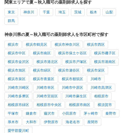
関東エリアで夏～秋入職可の薬剤師求人を探す
東京
神奈川
千葉
埼玉
茨城
栃木
山梨
群馬
神奈川県の夏～秋入職可の薬剤師求人を市区町村で探す
横浜市
横浜市鶴見区
横浜市神奈川区
横浜市西区
横浜市中区
横浜市南区
横浜市保土ケ谷区
横浜市磯子区
横浜市金沢区
横浜市港北区
横浜市戸塚区
横浜市港南区
横浜市旭区
横浜市緑区
横浜市瀬谷区
横浜市栄区
横浜市泉区
横浜市青葉区
横浜市都筑区
川崎市
川崎市川崎区
川崎市幸区
川崎市中原区
川崎市高津区
川崎市多摩区
川崎市宮前区
川崎市麻生区
相模原市
相模原市緑区
相模原市中央区
相模原市南区
横須賀市
平塚市
鎌倉市
藤沢市
小田原市
茅ヶ崎市
秦野市
厚木市
大和市
伊勢原市
海老名市
座間市
愛甲郡愛川町