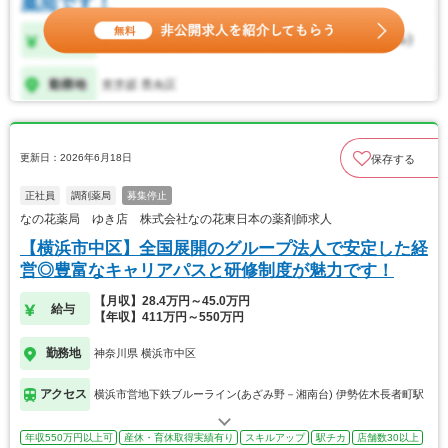
更新日：2026年6月18日
保存する
正社員
調剤薬局
募集停止
なの花薬局 ゆき店 株式会社なの花東日本の薬剤師求人
【横浜市中区】全国展開のグループ法人で安定した経
営◎豊富なキャリアパスと研修制度が魅力です！
【月収】28.4万円～45.0万円
給与
【年収】411万円～550万円
勤務地
神奈川県 横浜市中区
アクセス
横浜市営地下鉄ブルーライン(あざみ野－湘南台) 伊勢佐木長者町駅
年収550万円以上可
産休・育休取得実績有り
スキルアップ
駅チカ
店舗数30以上