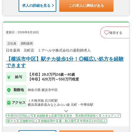
求人の詳細を見る
この求人に興味がある
更新日：2026年6月18日
保存する
正社員
調剤薬局
日生薬局 元町店 ミアヘルサ株式会社の薬剤師求人
【横浜市中区】駅チカ徒歩1分！◎幅広い処方を経験
できます
【月収】28.0万円24歳～40歳
給与
【年収】420万円～550万円程度
勤務地
神奈川県 横浜市中区
ＪＲ根岸線 石川町駅
アクセス
横浜高速鉄道みなとみらい線 元町・中華街駅
年収550万円以上可
未経験者も応募可能
産休・育休取得実績有り
スキルアップ
駅チカ
店舗数30以上
積極採用中
夏～秋入職可
年間休日120日以上