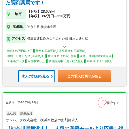
た調剤薬局です！
【月収】28.0万円
給与
【年収】392万円～550万円
勤務地
神奈川県 横浜市中区
アクセス
横浜高速鉄道みなとみらい線 日本大通り駅
年収550万円以上可
新卒も応募可能
未経験者も応募可能
原則、引越しを伴う転勤なし
住宅補助（手当）あり
産休・育休取得実績有り
スキルアップ
店舗数30以上
積極採用中
夏～秋入職可
年間休日120日以上
求人の詳細を見る
この求人に興味がある
更新日：2026年6月18日
保存する
正社員
調剤薬局
サンハルク株式会社 横浜本牧店の薬剤師求人
【神奈川県横浜市】 人気の医療モールより応需！複