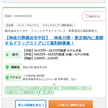
更新日：2026年6月26日
保存する
正社員
パート・アルバイト
ドラッグストア（調剤併設）
株式会社カメガヤ フィットケアエクスプレス 馬車道店の薬剤師求人
【神奈川県横浜市中区】 神奈川県・東京都内に展開
するドラッグストアにて薬剤師募集！
【月収】35.0万円～39.0万円程度 モデル月収
給与
【年収】500万円～550万円程度 30歳～モデル年収
【時給】2,000円～2,500円
勤務地
神奈川県 横浜市中区
ＪＲ根岸線 関内駅
アクセス
横浜高速鉄道みなとみらい線 馬車道駅…ほか
年収550万円以上可
未経験者も応募可能
産休・育休取得実績有り
駅チカ
店舗数30以上
積極採用中
夏～秋入職可
求人の詳細を見る
この求人に興味がある