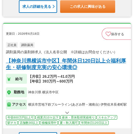
求人の詳細を見る
この求人に興味がある
更新日：2026年6月18日
保存する
正社員
調剤薬局
調剤薬局の薬剤師求人（法人名非公開 ※詳細はお問合せください）
【神奈川県横浜市中区】年間休日120日以上☆福利厚
生・研修制度充実の安心環境◎
【月収】26.2万円～41.0万円
給与
【年収】393万円～600万円
勤務地
神奈川県 横浜市中区
アクセス
横浜市営地下鉄ブルーライン(あざみ野－湘南台) 伊勢佐木長者町駅
年収600万円以上可
残業月10ｈ以下
産休・育休取得実績有り
スキルアップ
駅チカ
店舗数30以上
積極採用中
夏～秋入職可
年間休日120日以上