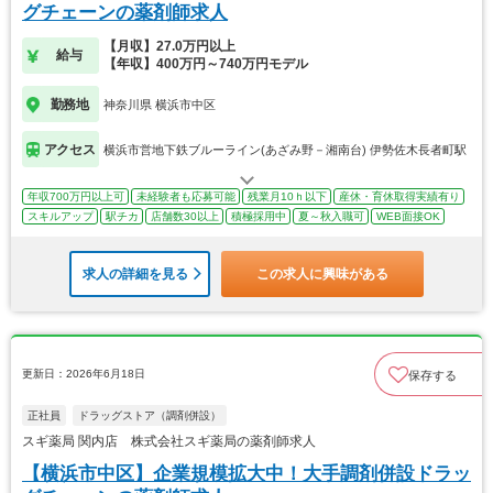
グチェーンの薬剤師求人
【月収】27.0万円以上
給与
【年収】400万円～740万円モデル
勤務地
神奈川県 横浜市中区
アクセス
横浜市営地下鉄ブルーライン(あざみ野－湘南台) 伊勢佐木長者町駅
年収700万円以上可
未経験者も応募可能
残業月10ｈ以下
産休・育休取得実績有り
スキルアップ
駅チカ
店舗数30以上
積極採用中
夏～秋入職可
WEB面接OK
求人の詳細を見る
この求人に興味がある
更新日：2026年6月18日
保存する
正社員
ドラッグストア（調剤併設）
スギ薬局 関内店 株式会社スギ薬局の薬剤師求人
【横浜市中区】企業規模拡大中！大手調剤併設ドラッ