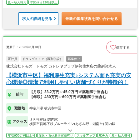
夏～秋入職可
年間休日120日以上
求人の詳細を見る
最新の募集状況を問い合わせる
更新日：2026年6月18日
保存する
正社員
ドラッグストア（調剤併設）
募集停止
株式会社トモズ トモズ カトレヤプラザ伊勢佐木店の薬剤師求人
【横浜市中区】福利厚生充実♪システム面も充実の安
心環境◎清潔で利用しやすい店舗づくりが特徴的！
【月収】33.2万円～45.0万円※薬剤師手当含む
給与
【年収】480万円～690万円※薬剤師手当含む
勤務地
神奈川県 横浜市中区
ＪＲ根岸線 関内駅
アクセス
横浜市営地下鉄ブルーライン(あざみ野－湘南台) 関内駅
年収650万円以上可
産休・育休取得実績有り
スキルアップ
駅チカ
夏～秋入職可