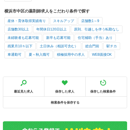
横浜市中区の薬剤師求人をこだわり条件で探す
産休・育休取得実績有り
スキルアップ
店舗数1～9
店舗数30以上
年間休日120日以上
原則、引越しを伴う転勤なし
未経験者も応募可能
新卒も応募可能
住宅補助（手当）あり
残業月10ｈ以下
土日休み（相談可含む）
総合門前
駅チカ
車通勤可
夏～秋入職可
積極採用中の求人
WEB面接OK
最近見た求人
保存した求人
保存した検索条件
検索条件を保存する