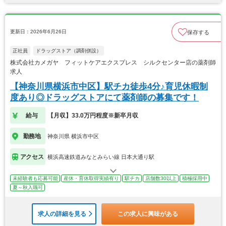
更新日：2026年6月26日
保存する
正社員
ドラッグストア（調剤併設）
株式会社カメガヤ フィットケアエクスプレス シルクセンター店の薬剤師
求人
【神奈川県横浜市中区】駅チカ徒歩4分♪育児休暇制
度あり◎ドラッグストアにて薬剤師の募集です！
給与
【月収】33.0万円程度※新卒月収
勤務地
神奈川県 横浜市中区
アクセス
横浜高速鉄道みなとみらい線 日本大通り駅
未経験者も応募可能
産休・育休取得実績有り
駅チカ
店舗数30以上
積極採用中
夏～秋入職可
求人の詳細を見る
この求人に興味がある