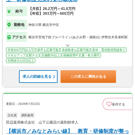
【月収】26.2万円～41.0万円
給与
【年収】393万円～600万円
勤務地
神奈川県 横浜市中区
アクセス
横浜市営地下鉄ブルーライン(あざみ野－湘南台) 伊勢佐木長者町駅
年収600万円以上可
新卒も応募可能
未経験者も応募可能
産休・育休取得実績有り
スキルアップ
駅チカ
店舗数30以上
積極採用中
夏～秋入職可
年間休日120日以上
求人の詳細を見る
この求人に興味がある
更新日：2026年7月22日
保存する
正社員
調剤薬局
田辺薬局株式会社 山下公園店の薬剤師求人
【横浜市／みなとみらい線】 教育・研修制度が整っ