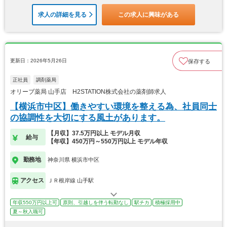
求人の詳細を見る
この求人に興味がある
更新日：2026年5月26日
保存する
正社員
調剤薬局
オリーブ薬局 山手店 H2STATION株式会社の薬剤師求人
【横浜市中区】働きやすい環境を整える為、社員同士
の協調性を大切にする風土があります。
【月収】37.5万円以上 モデル月収
給与
【年収】450万円～550万円以上 モデル年収
勤務地
神奈川県 横浜市中区
アクセス
ＪＲ根岸線 山手駅
年収550万円以上可
原則、引越しを伴う転勤なし
駅チカ
積極採用中
夏～秋入職可