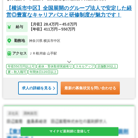
【横浜市中区】全国展開のグループ法人で安定した経
営◎豊富なキャリアパスと研修制度が魅力です！
【月収】28.4万円～45.0万円
給与
【年収】411万円～550万円
勤務地
神奈川県 横浜市中区
アクセス
ＪＲ根岸線 山手駅
年収550万円以上可
産休・育休取得実績有り
スキルアップ
店舗数30以上
夏～秋入職可
年間休日120日以上
求人の詳細を見る
最新の募集状況を問い合わせる