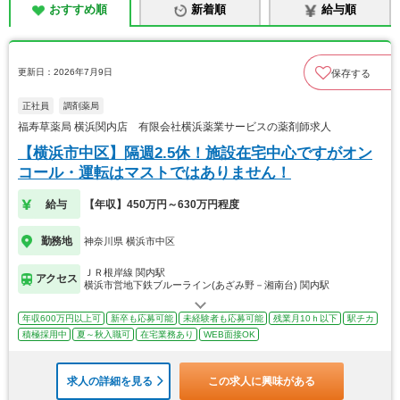
おすすめ順
新着順
給与順
更新日：2026年7月9日
保存する
正社員
調剤薬局
福寿草薬局 横浜関内店 有限会社横浜薬業サービスの薬剤師求人
【横浜市中区】隔週2.5休！施設在宅中心ですがオン
コール・運転はマストではありません！
給与
【年収】450万円～630万円程度
勤務地
神奈川県 横浜市中区
ＪＲ根岸線 関内駅
アクセス
横浜市営地下鉄ブルーライン(あざみ野－湘南台) 関内駅
年収600万円以上可
新卒も応募可能
未経験者も応募可能
残業月10ｈ以下
駅チカ
積極採用中
夏～秋入職可
在宅業務あり
WEB面接OK
求人の詳細を見る
この求人に興味がある