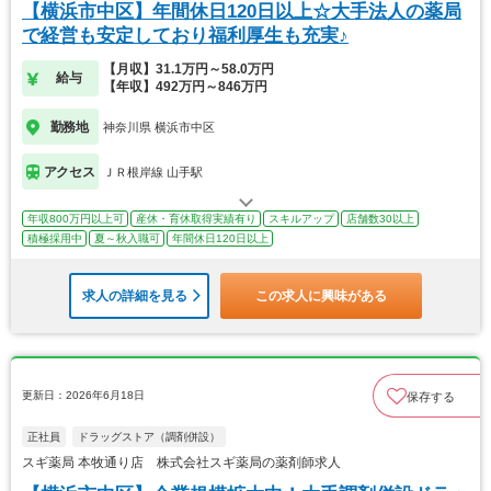
【横浜市中区】年間休日120日以上☆大手法人の薬局
で経営も安定しており福利厚生も充実♪
【月収】31.1万円～58.0万円
給与
【年収】492万円～846万円
勤務地
神奈川県 横浜市中区
アクセス
ＪＲ根岸線 山手駅
年収800万円以上可
産休・育休取得実績有り
スキルアップ
店舗数30以上
積極採用中
夏～秋入職可
年間休日120日以上
求人の詳細を見る
この求人に興味がある
更新日：2026年6月18日
保存する
正社員
ドラッグストア（調剤併設）
スギ薬局 本牧通り店 株式会社スギ薬局の薬剤師求人