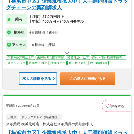
【横浜市中区】企業規模拡大中！大手調剤併設ドラッ
グチェーンの薬剤師求人
【月収】27.0万円以上
給与
【年収】400万円～740万円モデル
勤務地
神奈川県 横浜市中区
アクセス
ＪＲ根岸線 山手駅
年収700万円以上可
未経験者も応募可能
残業月10ｈ以下
産休・育休取得実績有り
スキルアップ
店舗数30以上
積極採用中
夏～秋入職可
WEB面接OK
求人の詳細を見る
この求人に興味がある
更新日：2026年6月18日
保存する
正社員
ドラッグストア（調剤併設）
スギ薬局 横浜元町店 株式会社スギ薬局の薬剤師求人
【横浜市中区】企業規模拡大中！大手調剤併設ドラッ