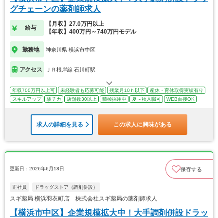
グチェーンの薬剤師求人
【月収】27.0万円以上
給与
【年収】400万円～740万円モデル
勤務地
神奈川県 横浜市中区
アクセス
ＪＲ根岸線 石川町駅
年収700万円以上可
未経験者も応募可能
残業月10ｈ以下
産休・育休取得実績有り
スキルアップ
駅チカ
店舗数30以上
積極採用中
夏～秋入職可
WEB面接OK
求人の詳細を見る
この求人に興味がある
更新日：2026年6月18日
保存する
正社員
ドラッグストア（調剤併設）
スギ薬局 横浜羽衣町店 株式会社スギ薬局の薬剤師求人
【横浜市中区】企業規模拡大中！大手調剤併設ドラッ