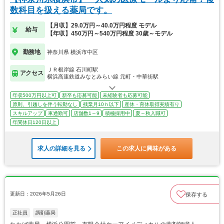
数科目を扱える薬局です。
【月収】29.0万円～40.0万円程度 モデル
給与
【年収】450万円～540万円程度 30歳～モデル
勤務地
神奈川県 横浜市中区
ＪＲ根岸線 石川町駅
アクセス
横浜高速鉄道みなとみらい線 元町・中華街駅
年収500万円以上可
新卒も応募可能
未経験者も応募可能
原則、引越しを伴う転勤なし
残業月10ｈ以下
産休・育休取得実績有り
スキルアップ
車通勤可
店舗数1～9
積極採用中
夏～秋入職可
年間休日120日以上
求人の詳細を見る
この求人に興味がある
更新日：2026年5月26日
保存する
正社員
調剤薬局