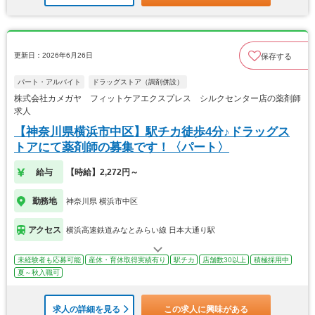
更新日：2026年6月26日
保存する
パート・アルバイト
ドラッグストア（調剤併設）
株式会社カメガヤ フィットケアエクスプレス シルクセンター店の薬剤師
求人
【神奈川県横浜市中区】駅チカ徒歩4分♪ドラッグス
トアにて薬剤師の募集です！〈パート〉
給与
【時給】2,272円～
勤務地
神奈川県 横浜市中区
アクセス
横浜高速鉄道みなとみらい線 日本大通り駅
未経験者も応募可能
産休・育休取得実績有り
駅チカ
店舗数30以上
積極採用中
夏～秋入職可
求人の詳細を見る
この求人に興味がある