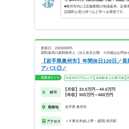
■奥州市内に2店舗展開の地場薬局、定着
設調剤も受け持つなど学べる環境です。
更新日：2026/08/05
調剤薬局の薬剤師求人（法人名非公開 ※詳細はお問合
【岩手県奥州市】年間休日120日／
アパス◎／
注目ポイント
年収650万円以上可
未経験者も応募可能
【月収】33.0万円～44.0万円
給与
【年収】505万円～660万円
岩手県 奥州市
勤務地
ＪＲ東北本線(上野－盛岡) 前沢駅
アクセス