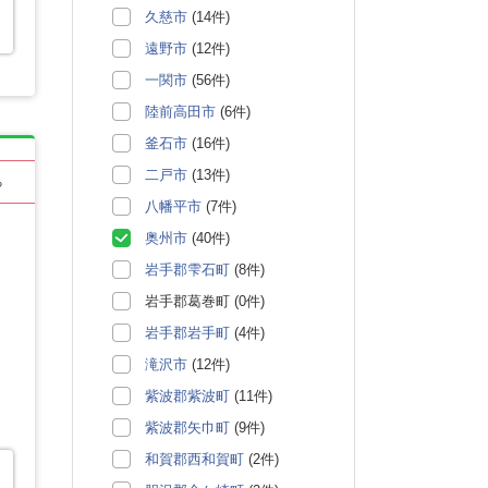
久慈市
(14件)
遠野市
(12件)
一関市
(56件)
陸前高田市
(6件)
釜石市
(16件)
二戸市
(13件)
る
八幡平市
(7件)
奥州市
(40件)
岩手郡雫石町
(8件)
岩手郡葛巻町 (0件)
岩手郡岩手町
(4件)
滝沢市
(12件)
紫波郡紫波町
(11件)
紫波郡矢巾町
(9件)
和賀郡西和賀町
(2件)