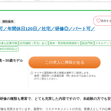
保存す
調剤薬局
可／年間休日120日／社宅／研修◎／パート可／
験者も応募可能
住宅補助（手当）あり
産休・育休取得実績有り
総合門前
スキルアッ
休日120日以上
5歳～30歳モデル
この求人に興味がある
マイナビ薬剤師が求人情報を無料でご提供します。
薬局・病院等への直接応募・問い合わせではありません
のでご安心ください。
研修の種類も豊富で、とても充実した内容ですので、未経験の方でも安
研修を充実させています。薬歴や、リスクマネジメントの方法、医療人としての心構