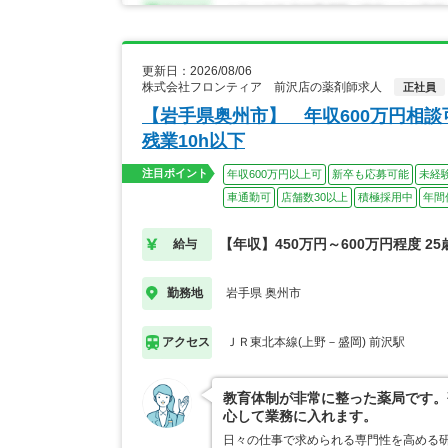
更新日：2026/08/06
株式会社フロンティア 前沢店の薬剤師求人
正社員
【岩手県奥州市】 年収600万円相談
残業10h以下
注目ポイント
年収600万円以上可
新卒も応募可能
未経
車通勤可
店舗数30以上
積極採用中
年間
【年収】450万円～600万円程度 2
給与
岩手県 奥州市
勤務地
ＪＲ東北本線(上野－盛岡) 前沢駅
アクセス
教育体制が非常に整った薬局です。
心して業務に入れます。
日々の仕事で求められる専門性を高める