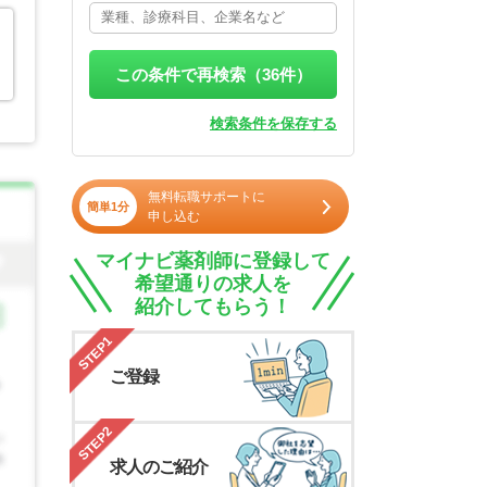
この条件で再検索（
36
件）
検索条件を保存する
無料転職サポートに
簡単1分
申し込む
マイナビ薬剤師に登録して
希望通りの求人を
紹介してもらう！
STEP1
ご登録
STEP2
求人のご紹介