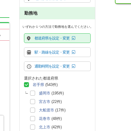
勤務地
いずれか１つの方法で勤務地を選んでください。
る
都道府県を設定・変更
駅・路線を設定・変更
通勤時間を設定・変更
選択された都道府県
岩手県
(543件)
盛岡市
(195件)
宮古市
(22件)
大船渡市
(17件)
花巻市
(48件)
北上市
(42件)