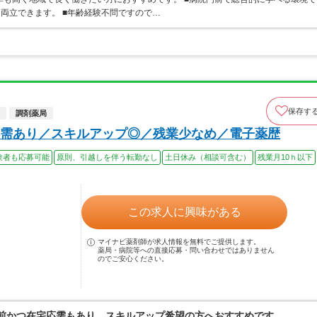
も両立できます。 ■年齢経験不問ですので…
保存す
調剤薬局
需あり／スキルアップ◎／残業少なめ／電子薬歴
験者も応募可能
原則、引越しを伴う転勤なし
土日休み（相談可含む）
残業月10ｈ以下
この求人に興味がある
マイナビ薬剤師が求人情報を無料でご提供します。
薬局・病院等への直接応募・問い合わせではありません
のでご安心ください。
門前かつ在宅応需もあり、スキルアップ希望の方へおすすめです。