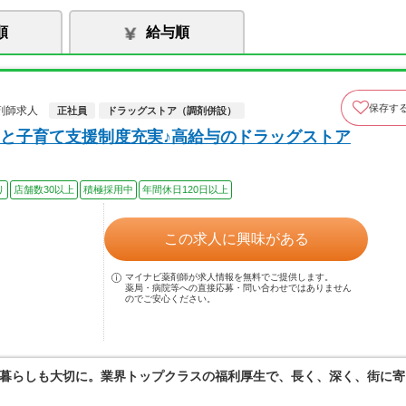
順
給与順
保存す
剤師求人
正社員
ドラッグストア（調剤併設）
と子育て支援制度充実♪高給与のドラッグストア
り
店舗数30以上
積極採用中
年間休日120日以上
この求人に興味がある
マイナビ薬剤師が求人情報を無料でご提供します。
薬局・病院等への直接応募・問い合わせではありません
のでご安心ください。
暮らしも大切に。業界トップクラスの福利厚生で、長く、深く、街に寄