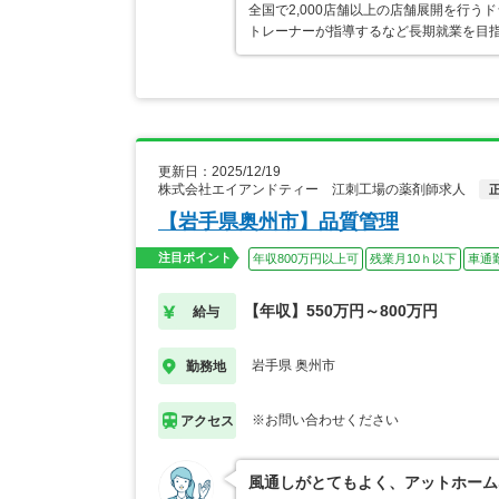
全国で2,000店舗以上の店舗展開を行
トレーナーが指導するなど長期就業を目指
更新日：2025/12/19
株式会社エイアンドティー 江刺工場の薬剤師求人
【岩手県奥州市】品質管理
注目ポイント
年収800万円以上可
残業月10ｈ以下
車通
【年収】550万円～800万円
給与
岩手県 奥州市
勤務地
※お問い合わせください
アクセス
風通しがとてもよく、アットホーム