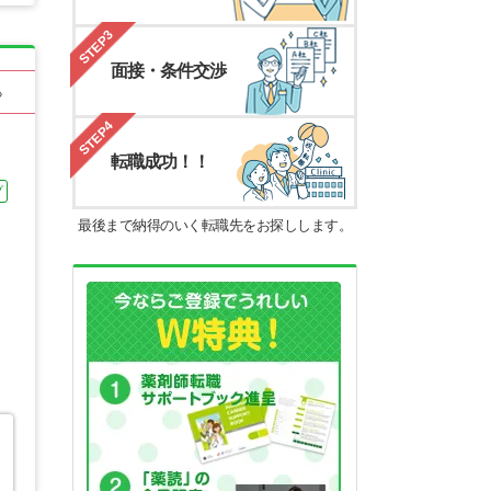
STEP3
面接・条件交渉
る
STEP4
転職成功！！
プ
最後まで納得のいく転職先をお探しします。