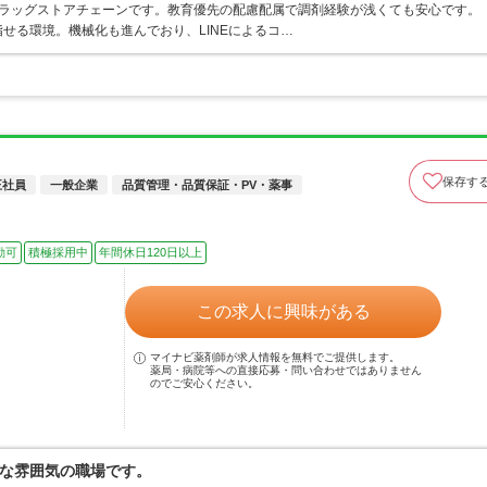
うドラッグストアチェーンです。教育優先の配慮配属で調剤経験が浅くても安心です。
せる環境。機械化も進んでおり、LINEによるコ…
保存す
正社員
一般企業
品質管理・品質保証・PV・薬事
勤可
積極採用中
年間休日120日以上
この求人に興味がある
マイナビ薬剤師が求人情報を無料でご提供します。
薬局・病院等への直接応募・問い合わせではありません
のでご安心ください。
な雰囲気の職場です。