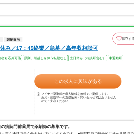
保存す
調剤薬局
休み／17：45終業／急募／高年収相談可
験者も応募可能
原則、引越しを伴う転勤なし
土日休み（相談可含む）
車通勤可
この求人に興味がある
マイナビ薬剤師が求人情報を無料でご提供します。
薬局・病院等への直接応募・問い合わせではありません
のでご安心ください。
密着の病院門前薬局で薬剤師の募集です。
率も高く地域で長く働きたい方におすすめです。 ■病院門前で総合的に学べる環境で