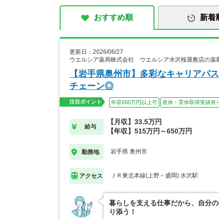
おすすめ順
新着
更新日：2026/06/27
ウエルシア薬局株式会社 ウエルシア水沢桜屋敷店の薬
【岩手県奥州市】多彩なキャリアパス
チェーン◎
注目ポイント
年収650万円以上可
産休・育休取得実績有
【月収】33.5万円
給与
【年収】515万円～650万円
岩手県 奥州市
勤務地
ＪＲ東北本線(上野－盛岡) 水沢駅
アクセス
暮らしを支える仕事だから、自分の
り添う！