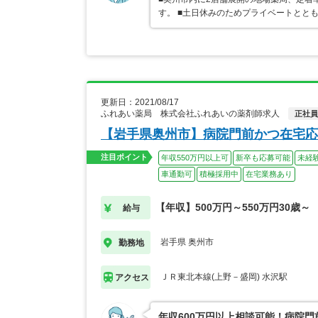
す。 ■土日休みのためプライベートとと
更新日：2021/08/17
ふれあい薬局 株式会社ふれあいの薬剤師求人
正社員
【岩手県奥州市】病院門前かつ在宅応
注目ポイント
年収550万円以上可
新卒も応募可能
未経
車通勤可
積極採用中
在宅業務あり
【年収】500万円～550万円30歳～
給与
岩手県 奥州市
勤務地
ＪＲ東北本線(上野－盛岡) 水沢駅
アクセス
年収600万円以上相談可能！病院