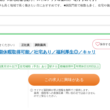
率も高く地域で長く働きたい方におすすめです。 ■病院門前で枚数も多く、在宅や施
保存す
せください）
正社員
調剤薬局
長期休暇取得可能／社宅あり／福利厚生◎／キャリ
残業月10ｈ以下
住宅補助（手当）あり
駅チカ
積極採用中
年間休日120日以上
この求人に興味がある
マイナビ薬剤師が求人情報を無料でご提供します。
薬局・病院等への直接応募・問い合わせではありません
のでご安心ください。