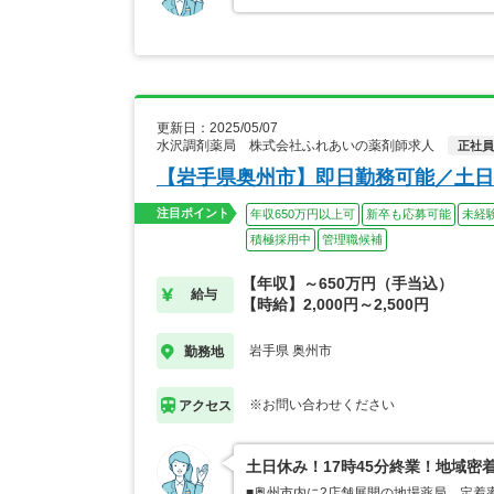
更新日：2025/05/07
水沢調剤薬局 株式会社ふれあいの薬剤師求人
正社員
【岩手県奥州市】即日勤務可能／土日
注目ポイント
年収650万円以上可
新卒も応募可能
未経
積極採用中
管理職候補
【年収】～650万円（手当込）
給与
【時給】2,000円～2,500円
岩手県 奥州市
勤務地
※お問い合わせください
アクセス
土日休み！17時45分終業！地域
■奥州市内に2店舗展開の地場薬局、定着