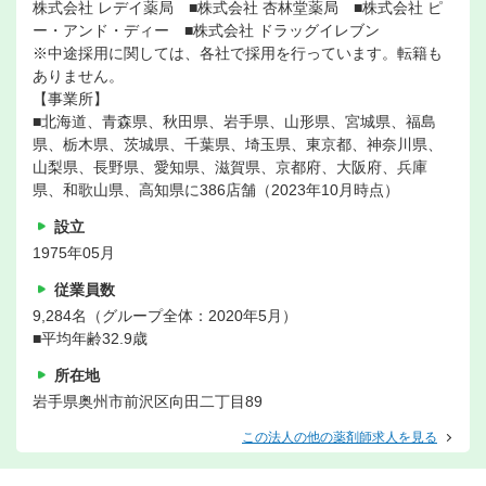
株式会社 レデイ薬局 ■株式会社 杏林堂薬局 ■株式会社 ピ
ー・アンド・ディー ■株式会社 ドラッグイレブン
※中途採用に関しては、各社で採用を行っています。転籍も
ありません。
【事業所】
■北海道、青森県、秋田県、岩手県、山形県、宮城県、福島
県、栃木県、茨城県、千葉県、埼玉県、東京都、神奈川県、
山梨県、長野県、愛知県、滋賀県、京都府、大阪府、兵庫
県、和歌山県、高知県に386店舗（2023年10月時点）
設立
1975年05月
従業員数
9,284名（グループ全体：2020年5月）
■平均年齢32.9歳
所在地
岩手県奥州市前沢区向田二丁目89
この法人の他の薬剤師求人を見る