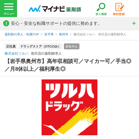
!
安心・安全な転職サポートの提供に努めます。
薬剤師の求人・転職TOP
岩手県
奥州市
株式会社ツルハ 前沢店の薬剤師求人
正社員
ドラッグストア（OTCのみ）
募集停止
株式会社ツルハ
前沢店の薬剤師求人
【岩手県奥州市】高年収相談可／マイカー可／手当◎
／月8休以上／福利厚生◎