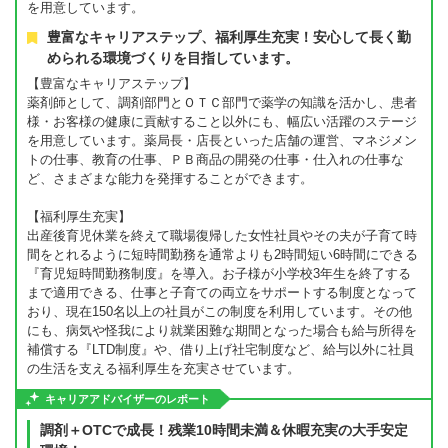
を用意しています。
豊富なキャリアステップ、福利厚生充実！安心して長く勤
められる環境づくりを目指しています。
【豊富なキャリアステップ】
薬剤師として、調剤部門とＯＴＣ部門で薬学の知識を活かし、患者
様・お客様の健康に貢献すること以外にも、幅広い活躍のステージ
を用意しています。薬局長・店長といった店舗の運営、マネジメン
トの仕事、教育の仕事、ＰＢ商品の開発の仕事・仕入れの仕事な
ど、さまざまな能力を発揮することができます。
【福利厚生充実】
出産後育児休業を終えて職場復帰した女性社員やその夫が子育て時
間をとれるように短時間勤務を通常よりも2時間短い6時間にできる
『育児短時間勤務制度』を導入。お子様が小学校3年生を終了する
まで適用できる、仕事と子育ての両立をサポートする制度となって
おり、現在150名以上の社員がこの制度を利用しています。その他
にも、病気や怪我により就業困難な期間となった場合も給与所得を
補償する『LTD制度』や、借り上げ社宅制度など、給与以外に社員
の生活を支える福利厚生を充実させています。
キャリアアドバイザーのレポート
調剤＋OTCで成長！残業10時間未満＆休暇充実の大手安定