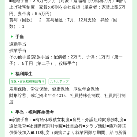
■地域手当：3.5万円／月（対象：遠隔地での勤務の方）■借り
上げ社宅制度：家賃の8割を会社負担（単身者：家賃上限5万
円、妻帯者：6.5万円）
賞与（回数）：2 賞与補足：7月、12月支給 昇給（回
数）：1
手当
通勤手当
残業手当
その他手当(家族手当：配偶者：2万円、子供：1万円（第一
子）、5千円（第二子）、役職手当)
福利厚生
産休・育休取得実績有り
スキルアップ
雇用保険、労災保険、健康保険、厚生年金保険
財形貯蓄、確定拠出年金401k、社員持株会制度、社員割引制
度
手当・福利厚生備考
■家族手当：■有給休暇積立制度■育児・介護短時間勤務制度■
通信教育■社員購買割引制度■社員旅行■クラブ活動■薬剤師賠
償保険加入■LTD制度（傷病により就業困難な期間、給与所得