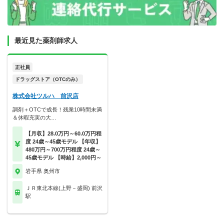
最近見た薬剤師求人
正社員
ドラッグストア（OTCのみ）
株式会社ツルハ 前沢店
調剤＋OTCで成長！残業10時間未満
＆休暇充実の大…
【月収】28.0万円～60.0万円程
度 24歳～45歳モデル 【年収】
480万円～700万円程度 24歳～
45歳モデル 【時給】2,000円～
岩手県 奥州市
ＪＲ東北本線(上野－盛岡) 前沢
駅