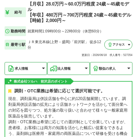
【月収】28.0万円～60.0万円程度 24歳～45歳モデ
ル
給与
【年収】480万円～700万円程度 24歳～45歳モデル
【時給】2,000円～
勤務時間
就業時間1:09時00分～22時00分（休憩60分）
ＪＲ東北本線(上野－盛岡)「前沢駅」 徒歩12
最寄り駅
アクセス
分
更新日：2026/06/18 求人番号：527354
求人情報
法人情報
類似の求人
株式会社ツルハ 前沢店のポイント
調剤・OTC業務は希望に応じて選択可能です。
現在、調剤薬局は併設店舗を中心に約120店舗展開しています。調
剤薬局併設店舗の拡充により店舗ネットワークを活かして面分業へ
の対応を図りつつ、処方箋の取り扱いと合わせて様々な一般家庭用
医薬品を販売しています。
調剤・OTC業務は希望に応じての選択制として分業していますが、
患者様、お客様には両方の知識を活かした幅広い提案をできるよ
う、薬剤師は医療用・家庭用の両医薬品について研修を受ける機会