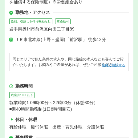
を補償する保険制度）※労働組合あり
勤務地・アクセス
原則、引越しを伴う転勤なし
車通勤可
岩手県奥州市前沢区向田二丁目89
ＪＲ東北本線(上野－盛岡)「前沢駅」 徒歩12分
同じエリアで似た条件の求人や、同じ路線の求人なども喜んでご紹
介いたします。お悩みやご希望があれば、ぜひご相談ください。
無料で相談する
勤務時間
残業月10ｈ以下
就業時間1:09時00分～22時00分（休憩60分）
■週40時間勤務制(1日8時間目安)
休日・休暇
有給休暇 慶弔休暇 出産・育児休暇 介護休暇
募集職種