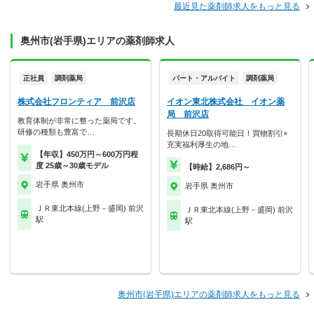
最近見た薬剤師求人をもっと見る
奥州市(岩手県)エリアの薬剤師求人
正社員
調剤薬局
パート・アルバイト
調剤薬局
株式会社フロンティア 前沢店
イオン東北株式会社 イオン薬
局 前沢店
教育体制が非常に整った薬局です。
研修の種類も豊富で…
長期休日20取得可能日！買物割引×
充実福利厚生の地…
【年収】450万円～600万円程
度 25歳～30歳モデル
【時給】2,686円～
岩手県 奥州市
岩手県 奥州市
ＪＲ東北本線(上野－盛岡) 前沢
ＪＲ東北本線(上野－盛岡) 前沢
駅
駅
奥州市(岩手県)エリアの薬剤師求人をもっと見る