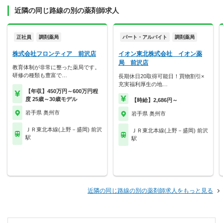
近隣の同じ路線の別の薬剤師求人
正社員
調剤薬局
パート・アルバイト
調剤薬局
株式会社フロンティア 前沢店
イオン東北株式会社 イオン薬
局 前沢店
教育体制が非常に整った薬局です。
研修の種類も豊富で…
長期休日20取得可能日！買物割引×
充実福利厚生の地…
【年収】450万円～600万円程
度 25歳～30歳モデル
【時給】2,686円～
岩手県 奥州市
岩手県 奥州市
ＪＲ東北本線(上野－盛岡) 前沢
ＪＲ東北本線(上野－盛岡) 前沢
駅
駅
近隣の同じ路線の別の薬剤師求人をもっと見る