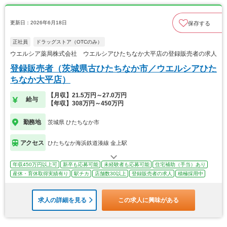
更新日：2026年6月18日
保存する
正社員
ドラッグストア（OTCのみ）
ウエルシア薬局株式会社 ウエルシアひたちなか大平店の登録販売者の求人
登録販売者（茨城県古ひたちなか市／ウエルシアひた
ちなか大平店）
【月収】21.5万円～27.0万円
給与
【年収】308万円～450万円
勤務地
茨城県 ひたちなか市
アクセス
ひたちなか海浜鉄道湊線 金上駅
年収450万円以上可
新卒も応募可能
未経験者も応募可能
住宅補助（手当）あり
産休・育休取得実績有り
駅チカ
店舗数30以上
登録販売者の求人
積極採用中
求人の詳細を見る
この求人に興味がある