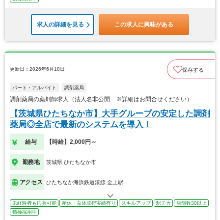
求人の詳細を見る
この求人に興味がある
更新日：2026年6月18日
保存する
パート・アルバイト
調剤薬局
調剤薬局の薬剤師求人（法人名非公開 ※詳細はお問合せください）
【茨城県ひたちなか市】大手グループの安定した調剤
薬局◎全店で最新のシステムを導入！
給与
【時給】2,000円～
勤務地
茨城県 ひたちなか市
アクセス
ひたちなか海浜鉄道湊線 金上駅
未経験者も応募可能
産休・育休取得実績有り
スキルアップ
駅チカ
店舗数30以上
積極採用中