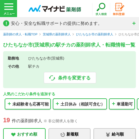
!
安心・安全な転職サポートの提供に努めます。
薬剤師の求人・転職TOP
茨城県の薬剤師求人
ひたちなか市の薬剤師求人
ひたちなか市
ひたちなか市(茨城県)の駅チカの薬剤師求人・転職情報一覧
勤務地
ひたちなか市(茨城県)
その他
駅チカ
条件を変更する
人気のこだわり条件を追加する
未経験者も応募可能
土日休み（相談可含む）
車通勤可
19
件の薬剤師求人
※ 非公開求人を除く
おすすめ順
新着順
給与順