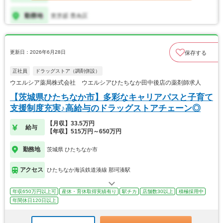
更新日：2026年6月28日
保存する
正社員
ドラッグストア（調剤併設）
ウエルシア薬局株式会社 ウエルシアひたちなか田中後店の薬剤師求人
【茨城県ひたちなか市】多彩なキャリアパスと子育て
支援制度充実♪高給与のドラッグストアチェーン◎
【月収】33.5万円
給与
【年収】515万円～650万円
勤務地
茨城県 ひたちなか市
アクセス
ひたちなか海浜鉄道湊線 那珂湊駅
年収650万円以上可
産休・育休取得実績有り
駅チカ
店舗数30以上
積極採用中
年間休日120日以上