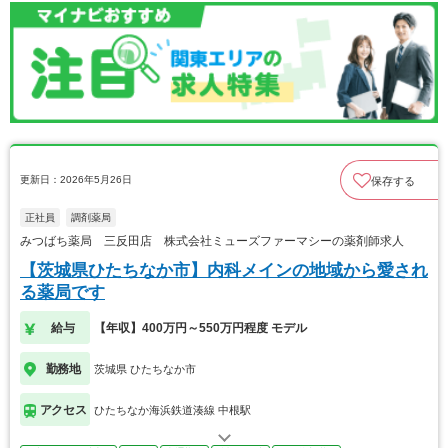
更新日：2026年5月26日
保存する
正社員
調剤薬局
みつばち薬局 三反田店 株式会社ミューズファーマシーの薬剤師求人
【茨城県ひたちなか市】内科メインの地域から愛され
る薬局です
給与
【年収】400万円～550万円程度 モデル
勤務地
茨城県 ひたちなか市
アクセス
ひたちなか海浜鉄道湊線 中根駅