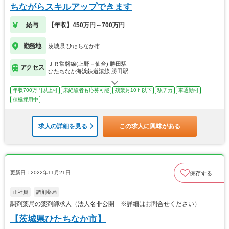
ちながらスキルアップできます
給与
【年収】450万円～700万円
勤務地
茨城県 ひたちなか市
ＪＲ常磐線(上野－仙台) 勝田駅
アクセス
ひたちなか海浜鉄道湊線 勝田駅
年収700万円以上可
未経験者も応募可能
残業月10ｈ以下
駅チカ
車通勤可
積極採用中
求人の詳細を見る
この求人に興味がある
更新日：2022年11月21日
保存する
正社員
調剤薬局
調剤薬局の薬剤師求人（法人名非公開 ※詳細はお問合せください）
【茨城県ひたちなか市】