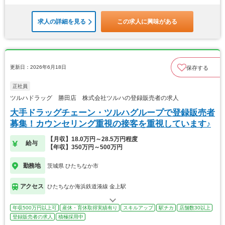
求人の詳細を見る
この求人に興味がある
更新日：2026年6月18日
保存する
正社員
ツルハドラッグ 勝田店 株式会社ツルハの登録販売者の求人
大手ドラッグチェーン・ツルハグループで登録販売者
募集！カウンセリング重視の接客を重視しています♪
【月収】18.0万円～28.5万円程度
給与
【年収】350万円～500万円
勤務地
茨城県 ひたちなか市
アクセス
ひたちなか海浜鉄道湊線 金上駅
年収500万円以上可
産休・育休取得実績有り
スキルアップ
駅チカ
店舗数30以上
登録販売者の求人
積極採用中