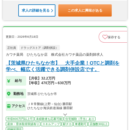
求人の詳細を見る
この求人に興味がある
更新日：2026年6月18日
保存する
正社員
ドラッグストア（調剤併設）
カワチ薬局 ひたちなか店 株式会社カワチ薬品の薬剤師求人
【茨城県ひたちなか市】 大手企業！OTCと調剤を
学べ、幅広く活躍できる調剤併設店です。
【月収】32.2万円
給与
【年収】470万円～630万円
勤務地
茨城県 ひたちなか市
ＪＲ常磐線(上野－仙台) 勝田駅
アクセス
ひたちなか海浜鉄道湊線 勝田駅
年収600万円以上可
未経験者も応募可能
住宅補助（手当）あり
産休・育休取得実績有り
スキルアップ
駅チカ
車通勤可
店舗数30以上
積極採用中