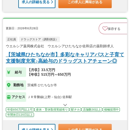
求人の詳細を見る
この求人に興味がある
更新日：2026年6月28日
保存する
正社員
ドラッグストア（調剤併設）
ウエルシア薬局株式会社 ウエルシアひたちなか佐和店の薬剤師求人
【茨城県ひたちなか市】多彩なキャリアパスと子育て
支援制度充実♪高給与のドラッグストアチェーン◎
【月収】33.5万円
給与
【年収】515万円～650万円
勤務地
茨城県 ひたちなか市
アクセス
ＪＲ常磐線(上野－仙台) 佐和駅
年収650万円以上可
産休・育休取得実績有り
駅チカ
店舗数30以上
積極採用中
年間休日120日以上
求人の詳細を見る
この求人に興味がある