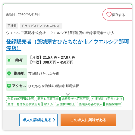
更新日：2026年6月18日
保存する
正社員
ドラッグストア（OTCのみ）
ウエルシア薬局株式会社 ウエルシア那珂湊店の登録販売者の求人
登録販売者（茨城県古ひたちなか市／ウエルシア那珂
湊店）
【月収】21.5万円～27.0万円
給与
【年収】308万円～450万円
勤務地
茨城県 ひたちなか市
アクセス
ひたちなか海浜鉄道湊線 那珂湊駅
年収450万円以上可
新卒も応募可能
未経験者も応募可能
住宅補助（手当）あり
産休・育休取得実績有り
駅チカ
店舗数30以上
登録販売者の求人
積極採用中
求人の詳細を見る
この求人に興味がある