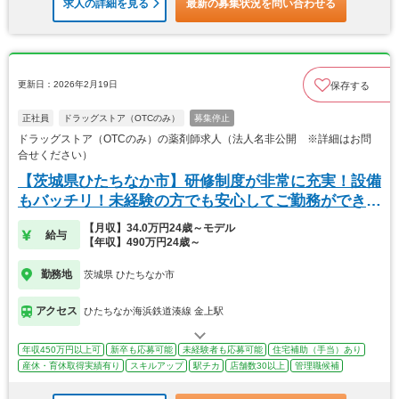
求人の詳細を見る
最新の募集状況を問い合わせる
更新日：2026年2月19日
保存する
正社員
ドラッグストア（OTCのみ）
募集停止
ドラッグストア（OTCのみ）の薬剤師求人（法人名非公開 ※詳細はお問
合せください）
【茨城県ひたちなか市】研修制度が非常に充実！設備
もバッチリ！未経験の方でも安心してご勤務ができま
す！
【月収】34.0万円24歳～モデル
給与
【年収】490万円24歳～
勤務地
茨城県 ひたちなか市
アクセス
ひたちなか海浜鉄道湊線 金上駅
年収450万円以上可
新卒も応募可能
未経験者も応募可能
住宅補助（手当）あり
産休・育休取得実績有り
スキルアップ
駅チカ
店舗数30以上
管理職候補