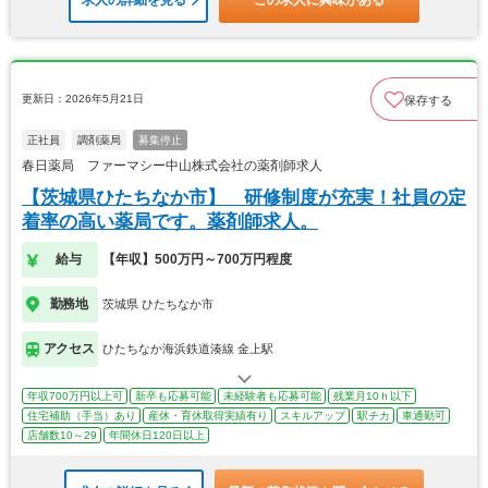
更新日：2026年5月21日
保存する
正社員
調剤薬局
募集停止
春日薬局 ファーマシー中山株式会社の薬剤師求人
【茨城県ひたちなか市】 研修制度が充実！社員の定
着率の高い薬局です。薬剤師求人。
給与
【年収】500万円～700万円程度
勤務地
茨城県 ひたちなか市
アクセス
ひたちなか海浜鉄道湊線 金上駅
年収700万円以上可
新卒も応募可能
未経験者も応募可能
残業月10ｈ以下
住宅補助（手当）あり
産休・育休取得実績有り
スキルアップ
駅チカ
車通勤可
店舗数10～29
年間休日120日以上