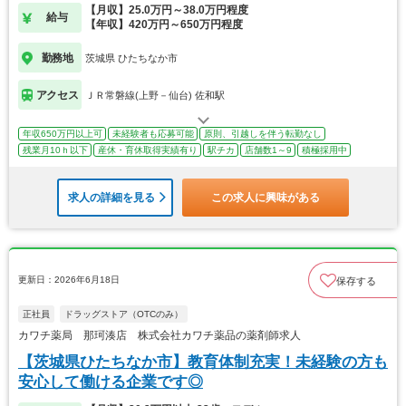
【月収】25.0万円～38.0万円程度
給与
【年収】420万円～650万円程度
勤務地
茨城県 ひたちなか市
アクセス
ＪＲ常磐線(上野－仙台) 佐和駅
年収650万円以上可
未経験者も応募可能
原則、引越しを伴う転勤なし
残業月10ｈ以下
産休・育休取得実績有り
駅チカ
店舗数1～9
積極採用中
求人の詳細を見る
この求人に興味がある
更新日：2026年6月18日
保存する
正社員
ドラッグストア（OTCのみ）
カワチ薬局 那珂湊店 株式会社カワチ薬品の薬剤師求人
【茨城県ひたちなか市】教育体制充実！未経験の方も
安心して働ける企業です◎