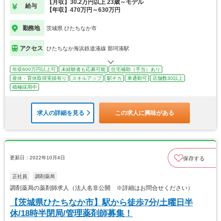
【月収】30.2万円以上 23歳～モデル
給与
【年収】470万円～630万円
勤務地
茨城県 ひたちなか市
アクセス
ひたちなか海浜鉄道湊線 那珂湊駅
年収600万円以上可
未経験者も応募可能
住宅補助（手当）あり
産休・育休取得実績有り
スキルアップ
駅チカ
車通勤可
店舗数30以上
積極採用中
求人の詳細を見る
この求人に興味がある
更新日：2022年10月4日
保存する
正社員
調剤薬局
調剤薬局の薬剤師求人（法人名非公開 ※詳細はお問合せください）
【茨城県ひたちなか市】駅から徒歩7分/土曜日半
休/18時半閉局/管理薬剤師募集！