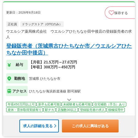
更新日：2026年6月18日
保存する
正社員
ドラッグストア（OTCのみ）
ウエルシア薬局株式会社 ウエルシアひたちなか田中後店の登録販売者の求
人
登録販売者（茨城県古ひたちなか市／ウエルシアひた
ちなか田中後店）
【月収】21.5万円～27.0万円
給与
【年収】308万円～450万円
勤務地
茨城県 ひたちなか市
アクセス
ひたちなか海浜鉄道湊線 那珂湊駅
年収450万円以上可
新卒も応募可能
未経験者も応募可能
住宅補助（手当）あり
産休・育休取得実績有り
駅チカ
店舗数30以上
登録販売者の求人
積極採用中
求人の詳細を見る
この求人に興味がある