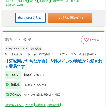
年収550万円以上可
駅チカ
車通勤可
積極採用中
夏～秋入職可
年間休日120日以上
求人の詳細を見る
この求人に興味がある
更新日：2024年3月27日
保存する
パート・アルバイト
調剤薬局
みつばち薬局 三反田店 株式会社ミューズファーマシーの薬剤師求人
【茨城県ひたちなか市】内科メインの地域から愛され
る薬局です
給与
【時給】2,000円～
勤務地
茨城県 ひたちなか市
アクセス
ひたちなか海浜鉄道湊線 中根駅
残業月10ｈ以下
駅チカ
車通勤可
積極採用中