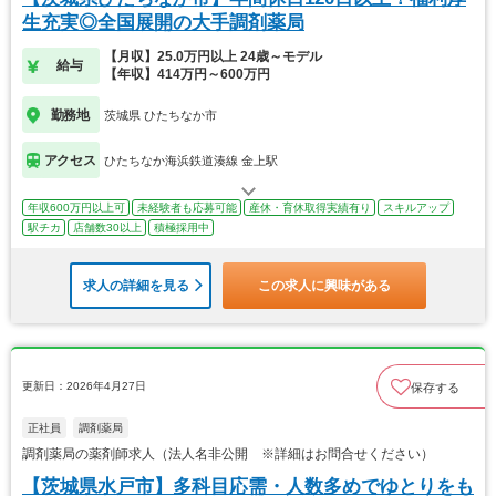
生充実◎全国展開の大手調剤薬局
【月収】25.0万円以上 24歳～モデル
給与
【年収】414万円～600万円
勤務地
茨城県 ひたちなか市
アクセス
ひたちなか海浜鉄道湊線 金上駅
年収600万円以上可
未経験者も応募可能
産休・育休取得実績有り
スキルアップ
駅チカ
店舗数30以上
積極採用中
求人の詳細を見る
この求人に興味がある
更新日：2026年4月27日
保存する
正社員
調剤薬局
調剤薬局の薬剤師求人（法人名非公開 ※詳細はお問合せください）
【茨城県水戸市】多科目応需・人数多めでゆとりをも