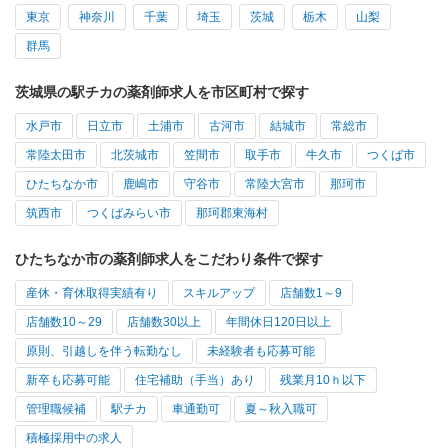
東京
神奈川
千葉
埼玉
茨城
栃木
山梨
群馬
茨城県の駅チカの薬剤師求人を市区町村で探す
水戸市
日立市
土浦市
古河市
結城市
常総市
常陸太田市
北茨城市
笠間市
取手市
牛久市
つくば市
ひたちなか市
鹿嶋市
守谷市
常陸大宮市
那珂市
筑西市
つくばみらい市
那珂郡東海村
ひたちなか市の薬剤師求人をこだわり条件で探す
産休・育休取得実績有り
スキルアップ
店舗数1～9
店舗数10～29
店舗数30以上
年間休日120日以上
原則、引越しを伴う転勤なし
未経験者も応募可能
新卒も応募可能
住宅補助（手当）あり
残業月10ｈ以下
管理職候補
駅チカ
車通勤可
夏～秋入職可
積極採用中の求人