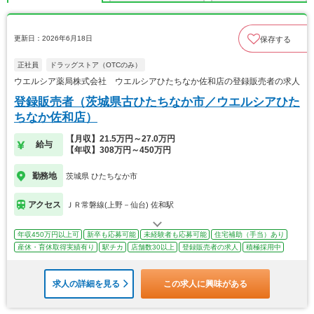
更新日：2026年6月18日
保存する
正社員
ドラッグストア（OTCのみ）
ウエルシア薬局株式会社 ウエルシアひたちなか佐和店の登録販売者の求人
登録販売者（茨城県古ひたちなか市／ウエルシアひた
ちなか佐和店）
【月収】21.5万円～27.0万円
給与
【年収】308万円～450万円
勤務地
茨城県 ひたちなか市
アクセス
ＪＲ常磐線(上野－仙台) 佐和駅
年収450万円以上可
新卒も応募可能
未経験者も応募可能
住宅補助（手当）あり
産休・育休取得実績有り
駅チカ
店舗数30以上
登録販売者の求人
積極採用中
求人の詳細を見る
この求人に興味がある