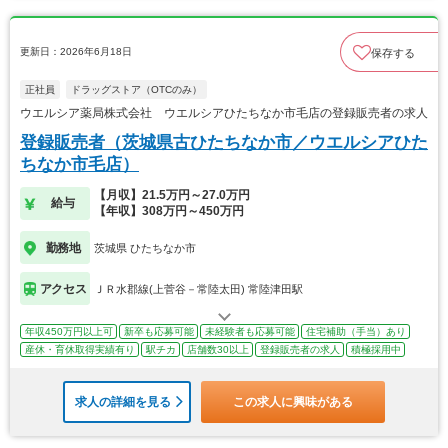
更新日：2026年6月18日
保存する
正社員
ドラッグストア（OTCのみ）
ウエルシア薬局株式会社 ウエルシアひたちなか市毛店の登録販売者の求人
登録販売者（茨城県古ひたちなか市／ウエルシアひた
ちなか市毛店）
【月収】21.5万円～27.0万円
給与
【年収】308万円～450万円
勤務地
茨城県 ひたちなか市
アクセス
ＪＲ水郡線(上菅谷－常陸太田) 常陸津田駅
年収450万円以上可
新卒も応募可能
未経験者も応募可能
住宅補助（手当）あり
産休・育休取得実績有り
駅チカ
店舗数30以上
登録販売者の求人
積極採用中
求人の詳細を見る
この求人に興味がある