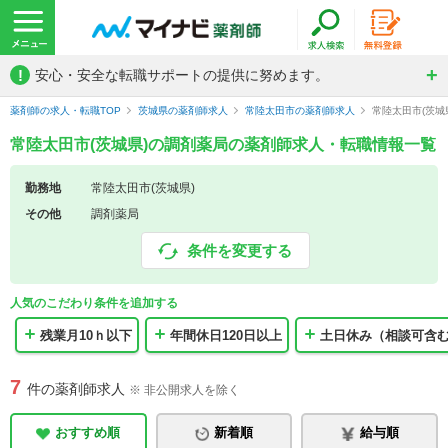
!
安心・安全な転職サポートの提供に努めます。
薬剤師の求人・転職TOP
茨城県の薬剤師求人
常陸太田市の薬剤師求人
常陸太田市(茨
常陸太田市(茨城県)の調剤薬局の薬剤師求人・転職情報一覧
勤務地
常陸太田市(茨城県)
その他
調剤薬局
条件を変更する
人気のこだわり条件を追加する
残業月10ｈ以下
年間休日120日以上
土日休み（相談可含
7
件の薬剤師求人
※ 非公開求人を除く
おすすめ順
新着順
給与順