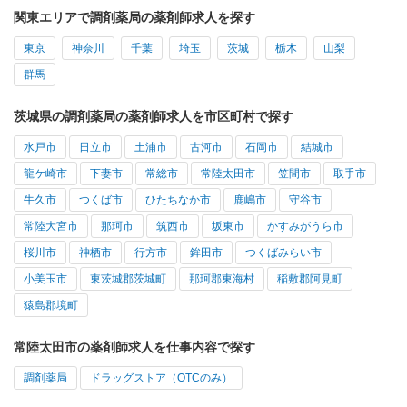
関東エリアで調剤薬局の薬剤師求人を探す
東京
神奈川
千葉
埼玉
茨城
栃木
山梨
群馬
茨城県の調剤薬局の薬剤師求人を市区町村で探す
水戸市
日立市
土浦市
古河市
石岡市
結城市
龍ケ崎市
下妻市
常総市
常陸太田市
笠間市
取手市
牛久市
つくば市
ひたちなか市
鹿嶋市
守谷市
常陸大宮市
那珂市
筑西市
坂東市
かすみがうら市
桜川市
神栖市
行方市
鉾田市
つくばみらい市
小美玉市
東茨城郡茨城町
那珂郡東海村
稲敷郡阿見町
猿島郡境町
常陸太田市の薬剤師求人を仕事内容で探す
調剤薬局
ドラッグストア（OTCのみ）