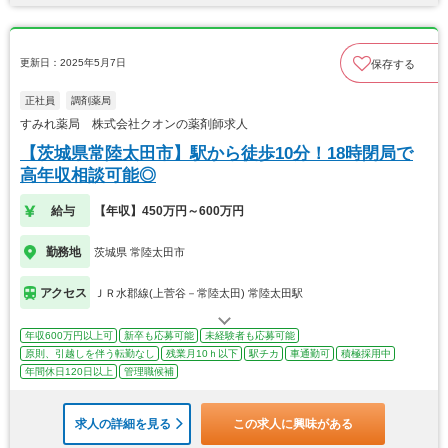
更新日：2025年5月7日
保存する
正社員
調剤薬局
すみれ薬局 株式会社クオンの薬剤師求人
【茨城県常陸太田市】駅から徒歩10分！18時閉局で
高年収相談可能◎
給与
【年収】450万円～600万円
勤務地
茨城県 常陸太田市
アクセス
ＪＲ水郡線(上菅谷－常陸太田) 常陸太田駅
年収600万円以上可
新卒も応募可能
未経験者も応募可能
原則、引越しを伴う転勤なし
残業月10ｈ以下
駅チカ
車通勤可
積極採用中
年間休日120日以上
管理職候補
求人の詳細を見る
この求人に興味がある