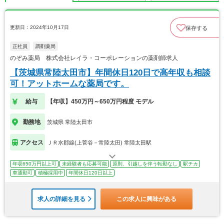
更新日：2024年10月17日
保存する
正社員
調剤薬局
のぞみ薬局 株式会社レイラ・コーポレーションの薬剤師求人
【茨城県常陸太田市】年間休日120日で高年収も相談
可！アットホームな薬局です。
給与
【年収】450万円～650万円程度 モデル
勤務地
茨城県 常陸太田市
アクセス
ＪＲ水郡線(上菅谷－常陸太田) 常陸太田駅
年収650万円以上可
未経験者も応募可能
原則、引越しを伴う転勤なし
駅チカ
車通勤可
積極採用中
年間休日120日以上
求人の詳細を見る
この求人に興味がある