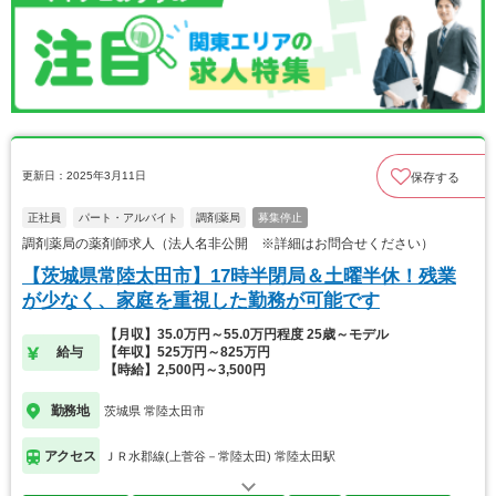
更新日：2025年3月11日
保存する
正社員
パート・アルバイト
調剤薬局
募集停止
調剤薬局の薬剤師求人（法人名非公開 ※詳細はお問合せください）
【茨城県常陸太田市】17時半閉局＆土曜半休！残業
が少なく、家庭を重視した勤務が可能です
【月収】35.0万円～55.0万円程度 25歳～モデル
給与
【年収】525万円～825万円
【時給】2,500円～3,500円
勤務地
茨城県 常陸太田市
アクセス
ＪＲ水郡線(上菅谷－常陸太田) 常陸太田駅