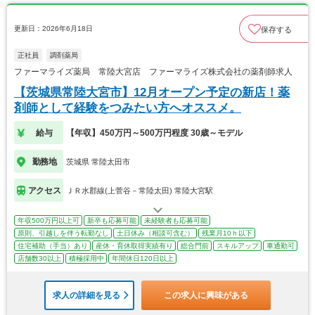
更新日：2026年6月18日
保存する
正社員
調剤薬局
ファーマライズ薬局 常陸大宮店 ファーマライズ株式会社の薬剤師求人
【茨城県常陸大宮市】12月オープン予定の新店！薬
剤師として経験をつみたい方へオススメ。
給与
【年収】450万円～500万円程度 30歳～モデル
勤務地
茨城県 常陸太田市
アクセス
ＪＲ水郡線(上菅谷－常陸太田) 常陸大宮駅
年収500万円以上可
新卒も応募可能
未経験者も応募可能
原則、引越しを伴う転勤なし
土日休み（相談可含む）
残業月10ｈ以下
住宅補助（手当）あり
産休・育休取得実績有り
総合門前
スキルアップ
車通勤可
店舗数30以上
積極採用中
年間休日120日以上
求人の詳細を見る
この求人に興味がある