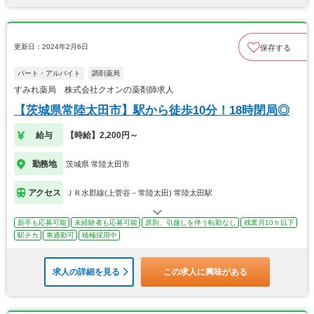
更新日：2024年2月6日
保存する
パート・アルバイト
調剤薬局
すみれ薬局 株式会社クオンの薬剤師求人
【茨城県常陸太田市】駅から徒歩10分！18時閉局◎
給与
【時給】2,200円～
勤務地
茨城県 常陸太田市
アクセス
ＪＲ水郡線(上菅谷－常陸太田) 常陸太田駅
新卒も応募可能
未経験者も応募可能
原則、引越しを伴う転勤なし
残業月10ｈ以下
駅チカ
車通勤可
積極採用中
求人の詳細を見る
この求人に興味がある