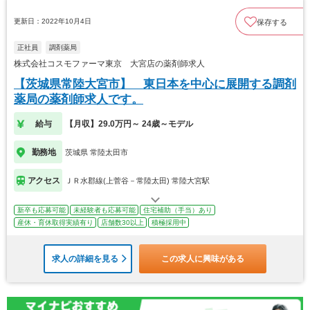
更新日：2022年10月4日
保存する
正社員
調剤薬局
株式会社コスモファーマ東京 大宮店の薬剤師求人
【茨城県常陸大宮市】 東日本を中心に展開する調剤
薬局の薬剤師求人です。
給与
【月収】29.0万円～ 24歳～モデル
勤務地
茨城県 常陸太田市
アクセス
ＪＲ水郡線(上菅谷－常陸太田) 常陸大宮駅
新卒も応募可能
未経験者も応募可能
住宅補助（手当）あり
産休・育休取得実績有り
店舗数30以上
積極採用中
求人の詳細を見る
この求人に興味がある