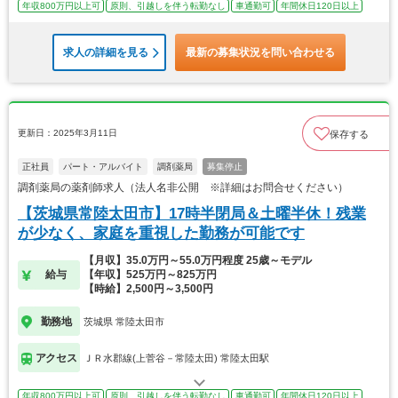
年収800万円以上可
原則、引越しを伴う転勤なし
車通勤可
年間休日120日以上
求人の詳細を見る
最新の募集状況を問い合わせる
更新日：2025年3月11日
保存する
正社員
パート・アルバイト
調剤薬局
募集停止
調剤薬局の薬剤師求人（法人名非公開 ※詳細はお問合せください）
【茨城県常陸太田市】17時半閉局＆土曜半休！残業
が少なく、家庭を重視した勤務が可能です
【月収】35.0万円～55.0万円程度 25歳～モデル
給与
【年収】525万円～825万円
【時給】2,500円～3,500円
勤務地
茨城県 常陸太田市
アクセス
ＪＲ水郡線(上菅谷－常陸太田) 常陸太田駅
年収800万円以上可
原則、引越しを伴う転勤なし
車通勤可
年間休日120日以上