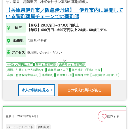
サン薬局 昆陽里店 株式会社サン薬局の薬剤師求人
【兵庫県伊丹市／阪急伊丹線】 伊丹市内に展開して
いる調剤薬局チェーンでの薬剤師
【月収】28.0万円～37.0万円以上
給与
【年収】400万円～600万円以上 24歳～60歳モデル
勤務地
兵庫県 伊丹市
アクセス
※お問い合わせください
年収600万円以上可
新卒も応募可能
未経験者も応募可能
原則、引越しを伴う転勤なし
残業月10ｈ以下
住宅補助（手当）あり
産休・育休取得実績有り
車通勤可
店舗数1～9
積極採用中
年間休日120日以上
求人の詳細を見る
この求人に興味がある
更新日：2025年2月26日
保存する
パート・アルバイト
調剤薬局