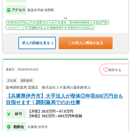
アクセス
阪急伊丹線 稲野駅
年収650万円以上可
残業月10ｈ以下
産休・育休取得実績有り
総合門前
スキルアップ
店舗数30以上
積極採用中
年間休日120日以上
求人の詳細を見る
この求人に興味がある
更新日：2026年6月18日
保存する
正社員
調剤薬局
阪神調剤薬局 昆陽店 株式会社スギ薬局の薬剤師求人
【兵庫県伊丹市】大手法人が母体◎年収600万円台も
目指せます！調剤薬局でのお仕事
【月収】26.0万円～47.0万円
給与
【年収】392万円～665万円年収例
勤務地
兵庫県 伊丹市