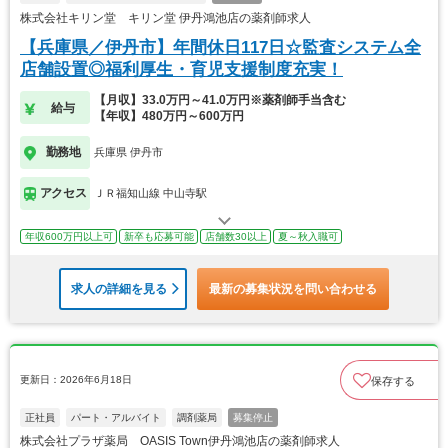
株式会社キリン堂 キリン堂 伊丹鴻池店の薬剤師求人
【兵庫県／伊丹市】年間休日117日☆監査システム全
店舗設置◎福利厚生・育児支援制度充実！
【月収】33.0万円～41.0万円※薬剤師手当含む
給与
【年収】480万円～600万円
勤務地
兵庫県 伊丹市
アクセス
ＪＲ福知山線 中山寺駅
年収600万円以上可
新卒も応募可能
店舗数30以上
夏～秋入職可
求人の詳細を見る
最新の募集状況を問い合わせる
更新日：2026年6月18日
保存する
正社員
パート・アルバイト
調剤薬局
募集停止
株式会社プラザ薬局 OASIS Town伊丹鴻池店の薬剤師求人