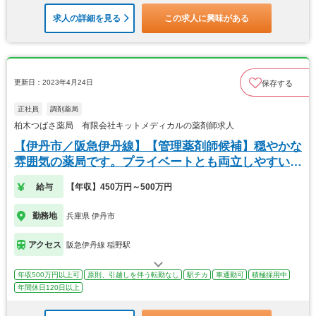
求人の詳細を見る
この求人に興味がある
更新日：2023年4月24日
保存する
正社員
調剤薬局
柏木つばさ薬局 有限会社キットメディカルの薬剤師求人
【伊丹市／阪急伊丹線】【管理薬剤師候補】穏やかな
雰囲気の薬局です。プライベートとも両立しやすいで
す。
給与
【年収】450万円～500万円
勤務地
兵庫県 伊丹市
アクセス
阪急伊丹線 稲野駅
年収500万円以上可
原則、引越しを伴う転勤なし
駅チカ
車通勤可
積極採用中
年間休日120日以上