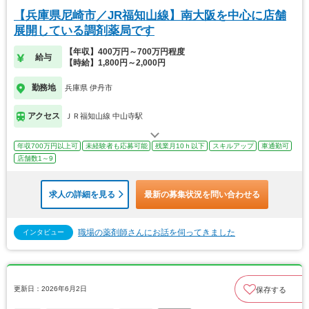
【兵庫県尼崎市／JR福知山線】南大阪を中心に店舗
展開している調剤薬局です
【年収】400万円～700万円程度
給与
【時給】1,800円～2,000円
勤務地
兵庫県 伊丹市
アクセス
ＪＲ福知山線 中山寺駅
年収700万円以上可
未経験者も応募可能
残業月10ｈ以下
スキルアップ
車通勤可
店舗数1～9
求人の詳細を見る
最新の募集状況を問い合わせる
職場の薬剤師さんにお話を伺ってきました
インタビュー
更新日：2026年6月2日
保存する