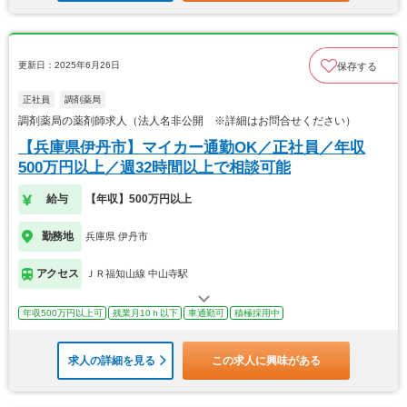
更新日：2025年6月26日
保存する
正社員
調剤薬局
調剤薬局の薬剤師求人（法人名非公開 ※詳細はお問合せください）
【兵庫県伊丹市】マイカー通勤OK／正社員／年収
500万円以上／週32時間以上で相談可能
給与
【年収】500万円以上
勤務地
兵庫県 伊丹市
アクセス
ＪＲ福知山線 中山寺駅
年収500万円以上可
残業月10ｈ以下
車通勤可
積極採用中
求人の詳細を見る
この求人に興味がある