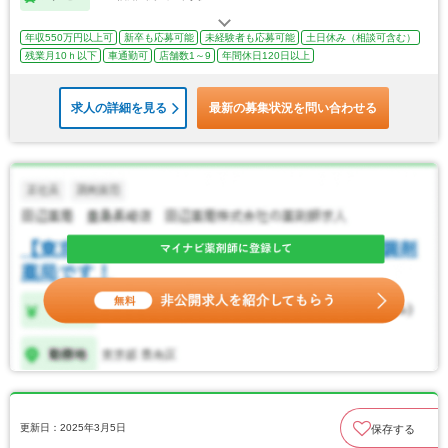
年収550万円以上可
新卒も応募可能
未経験者も応募可能
土日休み（相談可含む）
残業月10ｈ以下
車通勤可
店舗数1～9
年間休日120日以上
求人の詳細を見る
最新の募集状況を問い合わせる
更新日：2025年3月5日
保存する