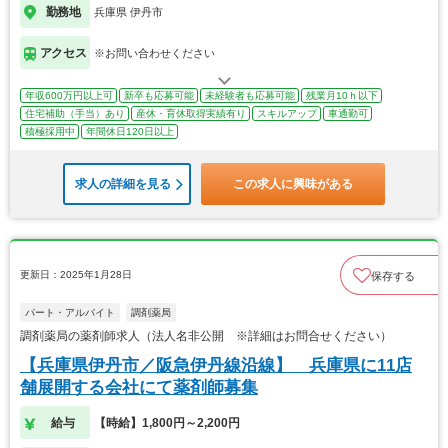
勤務地
兵庫県 伊丹市
アクセス
※お問い合わせください
年収600万円以上可
新卒も応募可能
未経験者も応募可能
残業月10ｈ以下
住宅補助（手当）あり
産休・育休取得実績有り
スキルアップ
車通勤可
積極採用中
年間休日120日以上
求人の詳細を見る
この求人に興味がある
更新日：2025年1月28日
保存する
パート・アルバイト
調剤薬局
調剤薬局の薬剤師求人（法人名非公開 ※詳細はお問合せください）
【兵庫県伊丹市／阪急伊丹線沿線】 兵庫県に11店
舗展開する会社にて薬剤師募集
給与
【時給】1,800円～2,200円