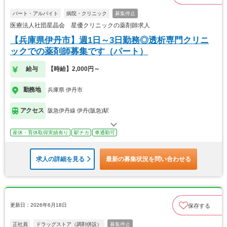
パート・アルバイト
病院・クリニック
募集停止
医療法人社団星晶会 星優クリニックの薬剤師求人
【兵庫県伊丹市】週1日～3日勤務◎透析専門クリニ
ックでの薬剤師募集です（パート）
給与
【時給】2,000円～
勤務地
兵庫県 伊丹市
アクセス
阪急伊丹線 伊丹(阪急)駅
産休・育休取得実績有り
駅チカ
車通勤可
求人の詳細を見る
最新の募集状況を問い合わせる
更新日：2026年6月18日
保存する
正社員
ドラッグストア（調剤併設）
募集停止