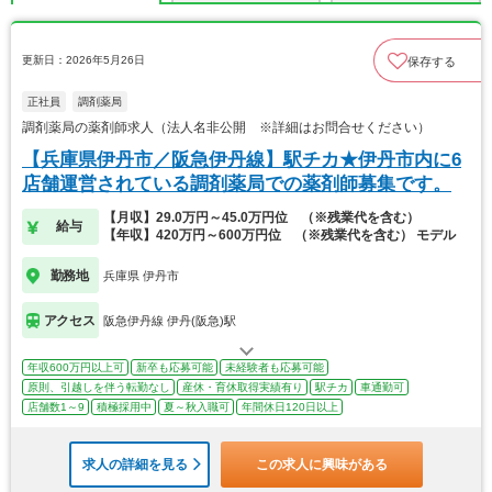
更新日：2026年5月26日
保存する
正社員
調剤薬局
調剤薬局の薬剤師求人（法人名非公開 ※詳細はお問合せください）
【兵庫県伊丹市／阪急伊丹線】駅チカ★伊丹市内に6
店舗運営されている調剤薬局での薬剤師募集です。
【月収】29.0万円～45.0万円位 （※残業代を含む）
給与
【年収】420万円～600万円位 （※残業代を含む） モデル
勤務地
兵庫県 伊丹市
アクセス
阪急伊丹線 伊丹(阪急)駅
年収600万円以上可
新卒も応募可能
未経験者も応募可能
原則、引越しを伴う転勤なし
産休・育休取得実績有り
駅チカ
車通勤可
店舗数1～9
積極採用中
夏～秋入職可
年間休日120日以上
求人の詳細を見る
この求人に興味がある