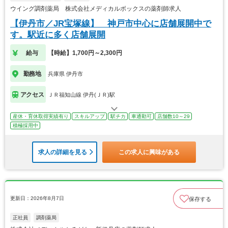
ウイング調剤薬局 株式会社メディカルボックスの薬剤師求人
【伊丹市／JR宝塚線】 神戸市中心に店舗展開中で
す。駅近に多く店舗展開
給与
【時給】1,700円～2,300円
勤務地
兵庫県 伊丹市
アクセス
ＪＲ福知山線 伊丹(ＪＲ)駅
産休・育休取得実績有り
スキルアップ
駅チカ
車通勤可
店舗数10～29
積極採用中
求人の詳細を見る
この求人に興味がある
更新日：2026年8月7日
保存する
正社員
調剤薬局