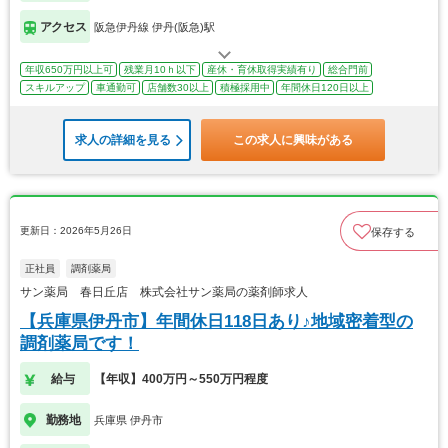
アクセス
阪急伊丹線 伊丹(阪急)駅
年収650万円以上可
残業月10ｈ以下
産休・育休取得実績有り
総合門前
スキルアップ
車通勤可
店舗数30以上
積極採用中
年間休日120日以上
求人の詳細を見る
この求人に興味がある
更新日：2026年5月26日
保存する
正社員
調剤薬局
サン薬局 春日丘店 株式会社サン薬局の薬剤師求人
【兵庫県伊丹市】年間休日118日あり♪地域密着型の
調剤薬局です！
給与
【年収】400万円～550万円程度
勤務地
兵庫県 伊丹市