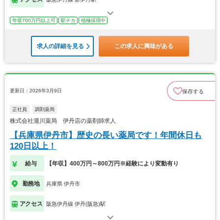
年収700万円以上可
駅チカ
積極採用中
求人の詳細を見る
この求人に興味がある
更新日：2026年3月9日
保存する
正社員
調剤薬局
株式会社瀧川薬局 伊丹店の薬剤師求人
【兵庫県伊丹市】歴史の長い薬局です！年間休日も
120日以上！
給与
【年収】400万円～800万円※経験により変動有り
勤務地
兵庫県 伊丹市
アクセス
阪急伊丹線 伊丹(阪急)駅