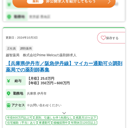
更新日：2024年10月3日
保存する
正社員
調剤薬局
越智薬局 株式会社Prime Melcuの薬剤師求人
【兵庫県伊丹市／阪急伊丹線】マイカー通勤可☆調剤
薬局での薬剤師募集
【月収】25.0万円
給与
【年収】350万円～600万円
勤務地
兵庫県 伊丹市
アクセス
※お問い合わせください
年収600万円以上可
原則、引越しを伴う転勤なし
残業月10ｈ以下
住宅補助（手当）あり
車通勤可
積極採用中
年間休日120日以上