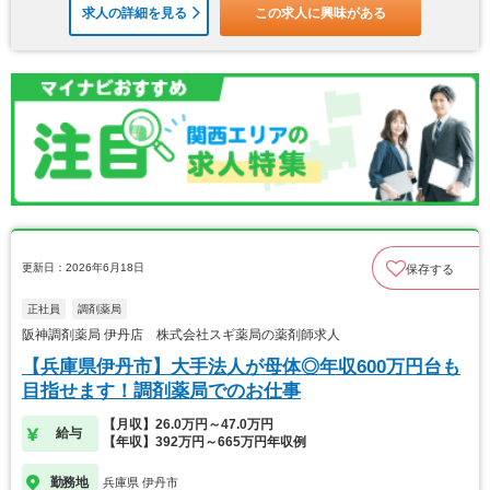
求人の詳細を見る
この求人に興味がある
更新日：2026年6月18日
保存する
正社員
調剤薬局
阪神調剤薬局 伊丹店 株式会社スギ薬局の薬剤師求人
【兵庫県伊丹市】大手法人が母体◎年収600万円台も
目指せます！調剤薬局でのお仕事
【月収】26.0万円～47.0万円
給与
【年収】392万円～665万円年収例
勤務地
兵庫県 伊丹市