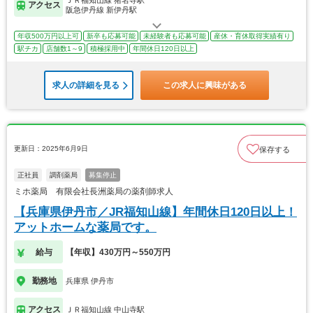
ＪＲ福知山線 猪名寺駅
アクセス
阪急伊丹線 新伊丹駅
年収500万円以上可
新卒も応募可能
未経験者も応募可能
産休・育休取得実績有り
駅チカ
店舗数1～9
積極採用中
年間休日120日以上
求人の詳細を見る
この求人に興味がある
更新日：2025年6月9日
保存する
正社員
調剤薬局
募集停止
ミホ薬局 有限会社長洲薬局の薬剤師求人
【兵庫県伊丹市／JR福知山線】年間休日120日以上！
アットホームな薬局です。
給与
【年収】430万円～550万円
勤務地
兵庫県 伊丹市
アクセス
ＪＲ福知山線 中山寺駅