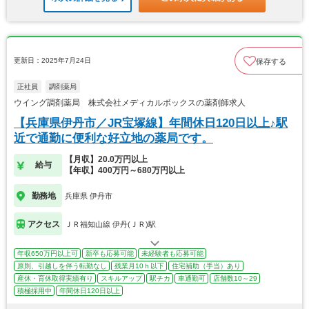
更新日：2025年7月24日
保存する
正社員
調剤薬局
ウイング調剤薬局 株式会社メディカルボックスの薬剤師求人
【兵庫県伊丹市／JR宝塚線】年間休日120日以上♪駅
近で通勤に便利な好立地の薬局です。
【月収】20.0万円以上
給与
【年収】400万円～680万円以上
勤務地
兵庫県 伊丹市
アクセス
ＪＲ福知山線 伊丹(ＪＲ)駅
年収650万円以上可
新卒も応募可能
未経験者も応募可能
原則、引越しを伴う転勤なし
残業月10ｈ以下
住宅補助（手当）あり
産休・育休取得実績有り
スキルアップ
駅チカ
車通勤可
店舗数10～29
積極採用中
年間休日120日以上