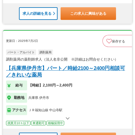
求人の詳細を見る
この求人に興味がある
更新日：2025年7月2日
保存する
パート・アルバイト
調剤薬局
調剤薬局の薬剤師求人（法人名非公開 ※詳細はお問合せください）
【兵庫県伊丹市】パート／時給2100～2400円相談可
／きれいな薬局
給与
【時給】2,100円～2,400円
勤務地
兵庫県 伊丹市
アクセス
ＪＲ福知山線 中山寺駅
残業月10ｈ以下
車通勤可
積極採用中