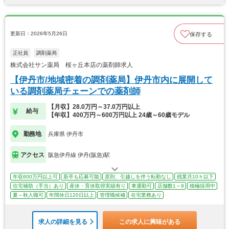
更新日：2026年5月26日
保存する
正社員
調剤薬局
株式会社サン薬局 桜ヶ丘本店の薬剤師求人
【伊丹市/地域密着の調剤薬局】伊丹市内に展開して
いる調剤薬局チェーンでの薬剤師
【月収】28.0万円～37.0万円以上
給与
【年収】400万円～600万円以上 24歳～60歳モデル
勤務地
兵庫県 伊丹市
アクセス
阪急伊丹線 伊丹(阪急)駅
年収600万円以上可
新卒も応募可能
原則、引越しを伴う転勤なし
残業月10ｈ以下
住宅補助（手当）あり
産休・育休取得実績有り
車通勤可
店舗数1～9
積極採用中
夏～秋入職可
年間休日120日以上
管理職候補
在宅業務あり
求人の詳細を見る
この求人に興味がある