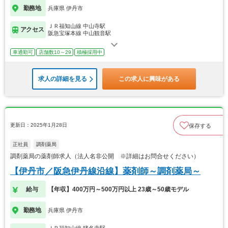
勤務地
兵庫県 伊丹市
ＪＲ福知山線 中山寺駅
アクセス
阪急宝塚本線 中山観音駅
車通勤可
店舗数10～29
積極採用中
求人の詳細を見る
この求人に興味がある
更新日：2025年1月28日
保存する
正社員
調剤薬局
調剤薬局の薬剤師求人（法人名非公開 ※詳細はお問合せください）
【伊丹市／阪急伊丹線沿線】薬剤師～調剤薬局～
給与
【年収】400万円～500万円以上 23歳～50歳モデル
勤務地
兵庫県 伊丹市