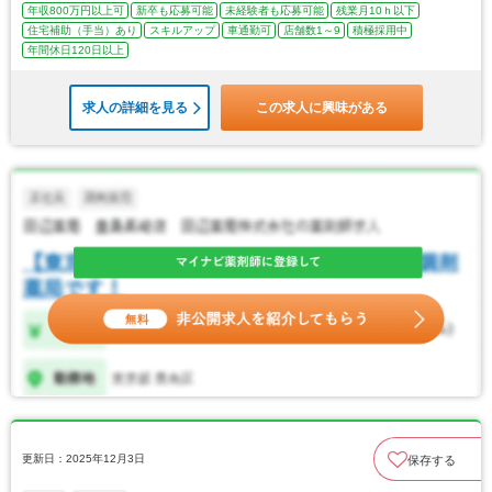
年収800万円以上可
新卒も応募可能
未経験者も応募可能
残業月10ｈ以下
住宅補助（手当）あり
スキルアップ
車通勤可
店舗数1～9
積極採用中
年間休日120日以上
求人の詳細を見る
この求人に興味がある
更新日：2025年12月3日
保存する