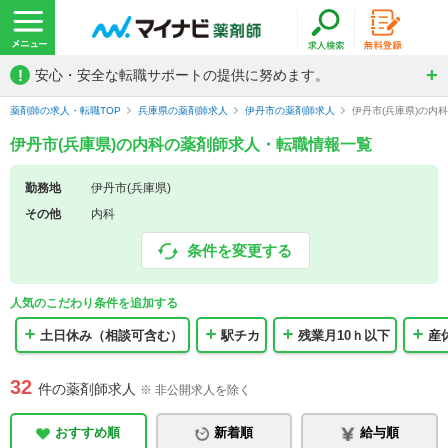
!
安心・安全な転職サポートの提供に努めます。
薬剤師の求人・転職TOP
兵庫県の薬剤師求人
伊丹市の薬剤師求人
伊丹市(兵庫県)の内
伊丹市(兵庫県)の内科の薬剤師求人・転職情報一覧
勤務地
伊丹市(兵庫県)
その他
内科
条件を変更する
人気のこだわり条件を追加する
土日休み（相談可含む）
駅チカ
残業月10ｈ以下
産
32
件の薬剤師求人
※ 非公開求人を除く
おすすめ順
新着順
給与順