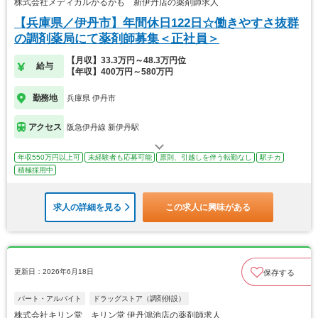
株式会社メディカルかるがも 新伊丹店の薬剤師求人
【兵庫県／伊丹市】年間休日122日☆働きやすさ抜群
の調剤薬局にて薬剤師募集＜正社員＞
【月収】33.3万円～48.3万円位
給与
【年収】400万円～580万円
勤務地
兵庫県 伊丹市
アクセス
阪急伊丹線 新伊丹駅
年収550万円以上可
未経験者も応募可能
原則、引越しを伴う転勤なし
駅チカ
積極採用中
求人の詳細を見る
この求人に興味がある
更新日：2026年6月18日
保存する
パート・アルバイト
ドラッグストア（調剤併設）
株式会社キリン堂 キリン堂 伊丹鴻池店の薬剤師求人