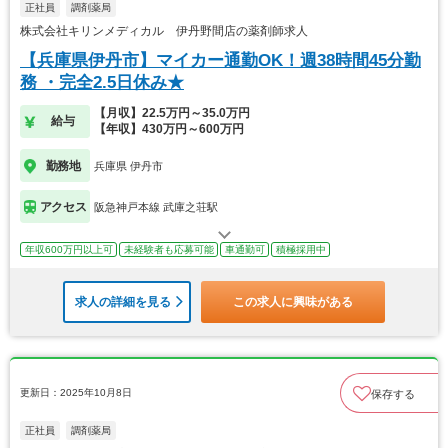
正社員
調剤薬局
株式会社キリンメディカル 伊丹野間店の薬剤師求人
【兵庫県伊丹市】マイカー通勤OK！週38時間45分勤
務 ・完全2.5日休み★
【月収】22.5万円～35.0万円
給与
【年収】430万円～600万円
勤務地
兵庫県 伊丹市
アクセス
阪急神戸本線 武庫之荘駅
年収600万円以上可
未経験者も応募可能
車通勤可
積極採用中
求人の詳細を見る
この求人に興味がある
更新日：2025年10月8日
保存する
正社員
調剤薬局