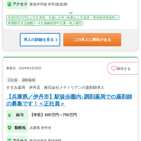
アクセス
阪急伊丹線 伊丹(阪急)駅
年収550万円以上可
原則、引越しを伴う転勤なし
産休・育休取得実績有り
車通勤可
店舗数1～9
積極採用中
夏～秋入職可
求人の詳細を見る
この求人に興味がある
更新日：2026年4月30日
保存する
正社員
調剤薬局
すずみ薬局 伊丹店 株式会社メディリアンの薬剤師求人
【兵庫県／伊丹市】駅徒歩圏内♪調剤薬局での薬剤師
の募集です！＜正社員＞
給与
【年収】600万円～700万円
勤務地
兵庫県 伊丹市
アクセス
阪急伊丹線 新伊丹駅