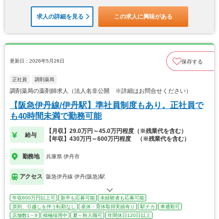
求人の詳細を見る
この求人に興味がある
更新日：2026年5月26日
保存する
正社員
調剤薬局
調剤薬局の薬剤師求人（法人名非公開 ※詳細はお問合せください）
【阪急伊丹線/伊丹駅】準社員制度もあり。正社員で
も40時間未満で勤務可能
【月収】29.0万円～45.0万円程度（※残業代を含む）
給与
【年収】430万円～600万円程度 （※残業代を含む）
勤務地
兵庫県 伊丹市
アクセス
阪急伊丹線 伊丹(阪急)駅
年収600万円以上可
新卒も応募可能
未経験者も応募可能
原則、引越しを伴う転勤なし
産休・育休取得実績有り
駅チカ
車通勤可
店舗数1～9
積極採用中
夏～秋入職可
年間休日120日以上