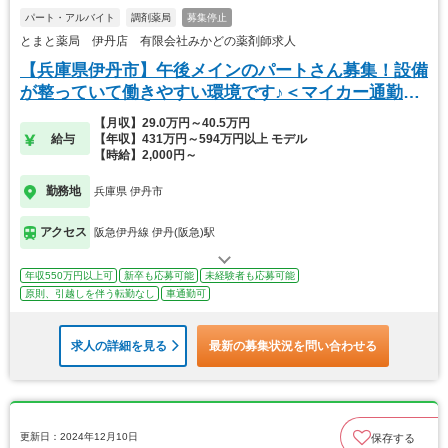
パート・アルバイト
調剤薬局
募集停止
とまと薬局 伊丹店 有限会社みかどの薬剤師求人
【兵庫県伊丹市】午後メインのパートさん募集！設備
が整っていて働きやすい環境です♪＜マイカー通勤OK
＞
【月収】29.0万円～40.5万円
給与
【年収】431万円～594万円以上 モデル
【時給】2,000円～
勤務地
兵庫県 伊丹市
アクセス
阪急伊丹線 伊丹(阪急)駅
年収550万円以上可
新卒も応募可能
未経験者も応募可能
原則、引越しを伴う転勤なし
車通勤可
求人の詳細を見る
最新の募集状況を問い合わせる
更新日：2024年12月10日
保存する