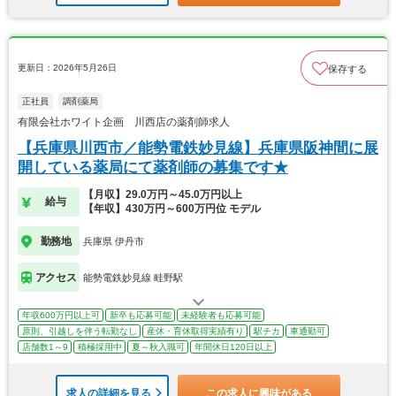
更新日：2026年5月26日
保存する
正社員
調剤薬局
有限会社ホワイト企画 川西店の薬剤師求人
【兵庫県川西市／能勢電鉄妙見線】兵庫県阪神間に展
開している薬局にて薬剤師の募集です★
【月収】29.0万円～45.0万円以上
給与
【年収】430万円～600万円位 モデル
勤務地
兵庫県 伊丹市
アクセス
能勢電鉄妙見線 畦野駅
年収600万円以上可
新卒も応募可能
未経験者も応募可能
原則、引越しを伴う転勤なし
産休・育休取得実績有り
駅チカ
車通勤可
店舗数1～9
積極採用中
夏～秋入職可
年間休日120日以上
求人の詳細を見る
この求人に興味がある