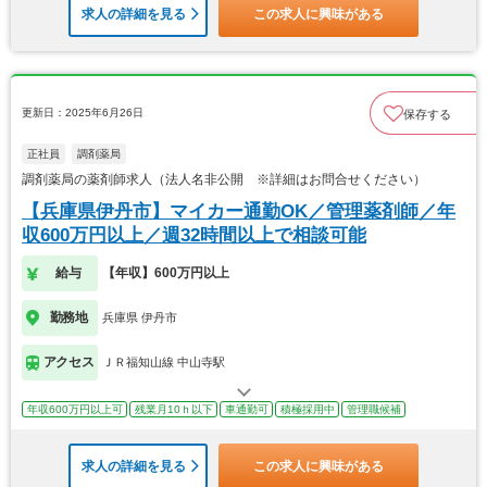
求人の詳細を見る
この求人に興味がある
更新日：2025年6月26日
保存する
正社員
調剤薬局
調剤薬局の薬剤師求人（法人名非公開 ※詳細はお問合せください）
【兵庫県伊丹市】マイカー通勤OK／管理薬剤師／年
収600万円以上／週32時間以上で相談可能
給与
【年収】600万円以上
勤務地
兵庫県 伊丹市
アクセス
ＪＲ福知山線 中山寺駅
年収600万円以上可
残業月10ｈ以下
車通勤可
積極採用中
管理職候補
求人の詳細を見る
この求人に興味がある