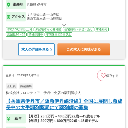
勤務地
兵庫県 伊丹市
ＪＲ福知山線 中山寺駅
アクセス
阪急宝塚本線 中山観音駅
年収650万円以上可
未経験者も応募可能
住宅補助（手当）あり
車通勤可
店舗数10～29
積極採用中
年間休日120日以上
求人の詳細を見る
この求人に興味がある
更新日：2025年12月26日
保存する
正社員
調剤薬局
株式会社フロンティア 伊丹中央店の薬剤師求人
【兵庫県伊丹市／阪急伊丹線沿線】全国に展開し急成
長中の大手調剤薬局にて薬剤師の募集
【月収】23.3万円～40.0万円22歳～45歳モデル
給与
【年収】390万円～600万円22歳～45歳モデル